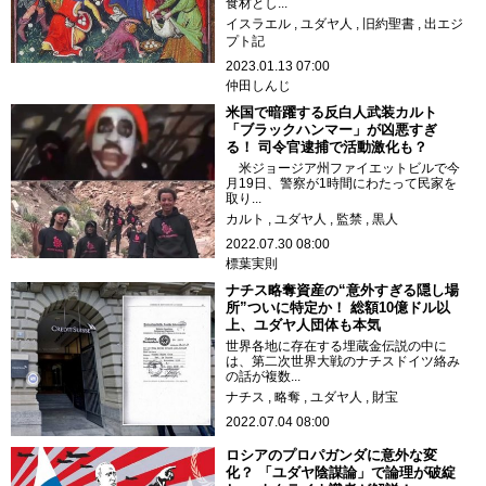
食材とし...
イスラエル
ユダヤ人
旧約聖書
出エジ
プト記
2023.01.13 07:00
仲田しんじ
米国で暗躍する反白人武装カルト
「ブラックハンマー」が凶悪すぎ
る！ 司令官逮捕で活動激化も？
米ジョージア州ファイエットビルで今
月19日、警察が1時間にわたって民家を
取り...
カルト
ユダヤ人
監禁
黒人
2022.07.30 08:00
標葉実則
ナチス略奪資産の“意外すぎる隠し場
所”ついに特定か！ 総額10億ドル以
上、ユダヤ人団体も本気
世界各地に存在する埋蔵金伝説の中に
は、第二次世界大戦のナチスドイツ絡み
の話が複数...
ナチス
略奪
ユダヤ人
財宝
2022.07.04 08:00
ロシアのプロパガンダに意外な変
化？ 「ユダヤ陰謀論」で論理が破綻