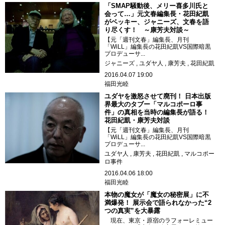
「SMAP騒動後、メリー喜多川氏と
会って…」元文春編集長・花田紀凱
がベッキー、ジャニーズ、文春を語
り尽くす！ ～康芳夫対談～
【元「週刊文春」編集長、月刊
「WiLL」編集長の花田紀凱VS国際暗黒
プロデューサ...
ジャニーズ
ユダヤ人
康芳夫
花田紀凱
2016.04.07 19:00
福田光睦
ユダヤを激怒させて廃刊！ 日本出版
界最大のタブー「マルコポーロ事
件」の真相を当時の編集長が語る！
花田紀凱・康芳夫対談
【元「週刊文春」編集長、月刊
「WiLL」編集長の花田紀凱VS国際暗黒
プロデューサ...
ユダヤ人
康芳夫
花田紀凱
マルコポー
ロ事件
2016.04.06 18:00
福田光睦
本物の魔女が「魔女の秘密展」に不
満爆発！ 展示会で語られなかった“2
つの真実”を大暴露
現在、東京・原宿のラフォーレミュー