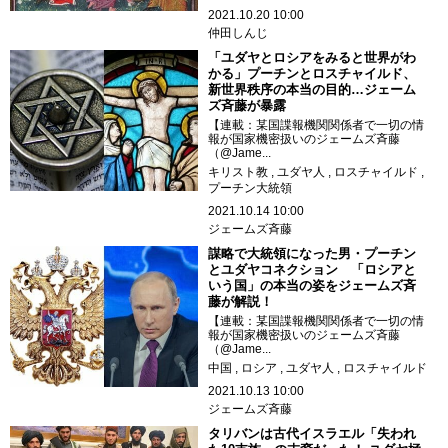
2021.10.20 10:00
仲田しんじ
「ユダヤとロシアをみると世界がわ
かる」プーチンとロスチャイルド、
新世界秩序の本当の目的…ジェーム
ズ斉藤が暴露
【連載：某国諜報機関関係者で一切の情
報が国家機密扱いのジェームズ斉藤
（@Jame...
キリスト教
ユダヤ人
ロスチャイルド
プーチン大統領
2021.10.14 10:00
ジェームズ斉藤
謀略で大統領になった男・プーチン
とユダヤコネクション 「ロシアと
いう国」の本当の姿をジェームズ斉
藤が解説！
【連載：某国諜報機関関係者で一切の情
報が国家機密扱いのジェームズ斉藤
（@Jame...
中国
ロシア
ユダヤ人
ロスチャイルド
2021.10.13 10:00
ジェームズ斉藤
タリバンは古代イスラエル「失われ