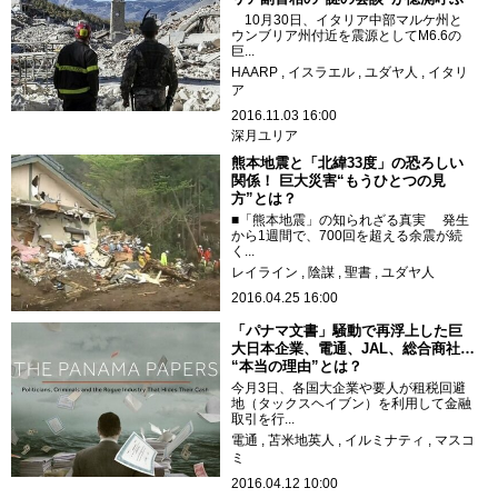
10月30日、イタリア中部マルケ州と
ウンブリア州付近を震源としてM6.6の
巨...
HAARP
イスラエル
ユダヤ人
イタリ
ア
2016.11.03 16:00
深月ユリア
熊本地震と「北緯33度」の恐ろしい
関係！ 巨大災害“もうひとつの見
方”とは？
■「熊本地震」の知られざる真実 発生
から1週間で、700回を超える余震が続
く...
レイライン
陰謀
聖書
ユダヤ人
2016.04.25 16:00
「パナマ文書」騒動で再浮上した巨
大日本企業、電通、JAL、総合商社…
“本当の理由”とは？
今月3日、各国大企業や要人が租税回避
地（タックスヘイブン）を利用して金融
取引を行...
電通
苫米地英人
イルミナティ
マスコ
ミ
2016.04.12 10:00