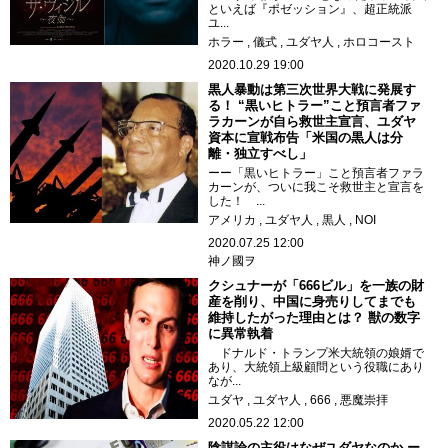
といえば『ポゼッション』、超正統派
ユ...
ホラー
儀式
ユダヤ人
ホロコースト
2020.10.29 19:00
黒人暴動は第三次世界大戦に発展す
る！ “黒いヒトラー”こと預言者ファ
ラカーンが自ら救世主宣言、ユダヤ
資本に宣戦布告「米国の黒人は分
離・独立すべし」
ーー「黒いヒトラー」こと預言者ファラ
カーンが、ついに我こそ救世主と宣言を
した！ ...
アメリカ
ユダヤ人
黒人
NOI
2020.07.25 12:00
神ノ國ヲ
クシュナーが「666ビル」を一族の財
産を削り、中国に身売りしてまでも
維持したがった理由とは？ 獣の数字
に異常執着
ドナルド・トランプ米大統領の娘婿で
あり、大統領上級顧問という役職にあり
なが...
ユダヤ
ユダヤ人
666
悪魔崇拝
2020.05.22 12:00
陰謀論の主役はなぜユダヤなのか ー