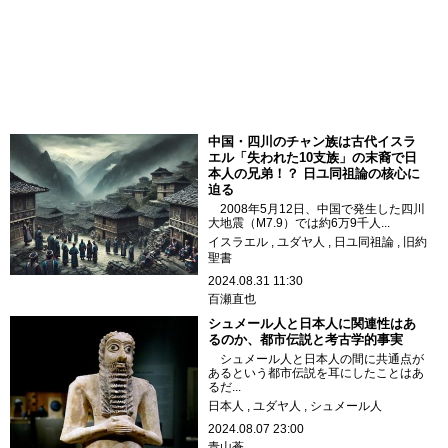
中国・四川のチャン族は古代イスラ
エル「失われた10支族」の末裔で日
本人の兄弟！？ 日ユ同祖論の核心に
迫る
2008年5月12日、中国で発生した四川
大地震（M7.9）では約6万9千人...
イスラエル
ユダヤ人
日ユ同祖論
旧約
聖書
2024.08.31 11:30
百瀬直也
シュメール人と日本人に関連性はあ
るのか、都市伝説と考古学的事実
シュメール人と日本人の間に共通点が
あるという都市伝説を耳にしたことはあ
るだ...
日本人
ユダヤ人
シュメール人
2024.08.07 23:00
青山蒼