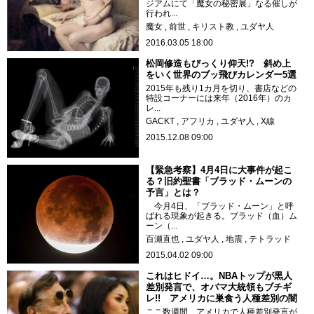
ジアムにて「魔女の秘密展」なる催しが
行われ...
魔女
前世
キリスト教
ユダヤ人
2016.03.05 18:00
松岡修造もびっくり仰天!? 斜め上
をいく世界のブッ飛びカレンダー5選
2015年も残り1カ月を切り、書店などの
特設コーナーには来年（2016年）のカ
レ...
GACKT
アフリカ
ユダヤ人
X線
2015.12.08 09:00
【緊急考察】4月4日に大事件が起こ
る？旧約聖書「ブラッド・ムーンの
予言」とは？
今月4日、「ブラッド・ムーン」と呼
ばれる現象が起きる。ブラッド（血）ム
ーン（...
百瀬直也
ユダヤ人
地震
テトラッド
2015.04.02 09:00
これはヒドイ…。NBAトップが黒人
差別発言で、オバマ大統領もブチギ
レ!! アメリカに巣食う人種差別の闇
ここ数週間、アメリカで人種差別発言が