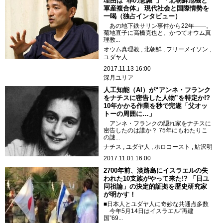
理由は“罪の意識”」「北朝鮮危機と
軍産複合体」 現代社会と国際情勢を
一喝（独占インタビュー）
あの地下鉄サリン事件から22年――。
菊地直子に高橋克也と、かつてオウム真
理教...
オウム真理教
北朝鮮
フリーメイソン
ユダヤ人
2017.11.13 16:00
深月ユリア
人工知能（AI）が“アンネ・フランク
をナチスに密告した人物”を特定か!?
10年かかる作業を秒で完遂「父オッ
トーの周囲に…」
アンネ・フランクの隠れ家をナチスに
密告したのは誰か？ 75年にもわたりこ
の謎...
ナチス
ユダヤ人
ホロコースト
鮎沢明
2017.11.01 16:00
2700年前、淡路島にイスラエルの失
われた10支族がやって来た!? 「日ユ
同祖論」の決定的証拠を歴史研究家
が明かす！
■日本人とユダヤ人に奇妙な共通点多数
今年5月14日はイスラエル“再建
国”69...