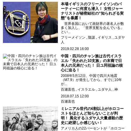
本場イギリスのフリーメイソンのパ
ーティーに何度も潜入！ 女性ジャー
ナリストが秘密結社の“知られざる実
態”を暴露！
世界各国において政財界の著名人が数
多く加入し、「世界支配を企んでいる」
とい...
フリーメイソン
陰謀
イギリス
ユダヤ
人
2019.02.28 16:00
中国・四川のチャン族は古代イスラ
エル「失われた10支族」の末裔で日
本人の兄弟だった！ 日ユ同祖論の核
心に迫る！
2008年5月12日、中国で四川大地震
（M7.9）が発生してから、すでに10年
が...
百瀬直也
イスラエル
ユダヤ人
神
2018.07.15 12:00
百瀬直也
ミレニアル世代の6割以上がホロコー
ストをほとんど知らないことが判
明！ 風化するユダヤ人大量虐殺の歴
史に絶望しか感じない！
アメリカ人の22パーセントが「ホロコー