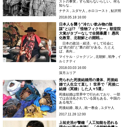
ストの事実」すら知らないらしい。何も
知らな...
ナチス
ユダヤ人
ホロコースト
鮎沢明
2018.05.18 16:00
日本人を襲う“冷たい飲み物の陰
謀”とは!? 「怪物フィクサー」朝堂院
大覚がタブーなしで全開暴露！ 愚民
化教育、北朝鮮との開戦…
日本の政治・経済、そして社会に
は“表の顔”と“裏の顔”がある。たとえ
ば、表向...
マイケル・ジャクソン
北朝鮮
戦争
イ
ルミナティ
2018.03.03 16:00
深月ユリア
売られた死後結婚用の遺体、死後結
婚で人生立て直し！ 世界で「死後に
結婚（冥婚）した人々5選」
死後結婚は世界中で行われており、一部
では合法化されている国もある。中国の
ある地方...
死後結婚
殺人
統一教会
ユダヤ人
2017.11.28 12:00
上祐史浩が警鐘「人工知能を恐れる