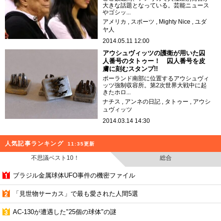
大きな話題となっている。芸能ニュース
やゴシッ...
アメリカ
スポーツ
Mighty Nice
ユダ
ヤ人
2014.05.11 12:00
アウシュヴィッツの護衛が用いた囚
人番号のタトゥー！ 囚人番号を皮
膚に刻むスタンプ!!
ポーランド南部に位置するアウシュヴィ
ッツ強制収容所。第2次世界大戦中に起
きたホロ...
ナチス
アンネの日記
タトゥー
アウシ
ュヴィッツ
2014.03.14 14:30
人気記事ランキング
11:35更新
不思議ベスト10！
総合
ブラジル金属球体UFO事件の機密ファイル
「見世物サーカス」で最も愛された人間5選
AC-130が遭遇した"25個の球体"の謎