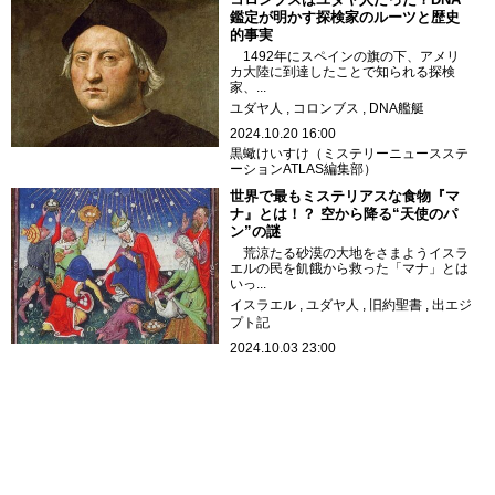
鑑定が明かす探検家のルーツと歴史
的事実
1492年にスペインの旗の下、アメリ
カ大陸に到達したことで知られる探検
家、...
ユダヤ人
コロンブス
DNA艦艇
2024.10.20 16:00
黒蠍けいすけ（ミステリーニュースステ
ーションATLAS編集部）
世界で最もミステリアスな食物『マ
ナ』とは！？ 空から降る“天使のパ
ン”の謎
荒涼たる砂漠の大地をさまようイスラ
エルの民を飢餓から救った「マナ」とは
いっ...
イスラエル
ユダヤ人
旧約聖書
出エジ
プト記
2024.10.03 23:00