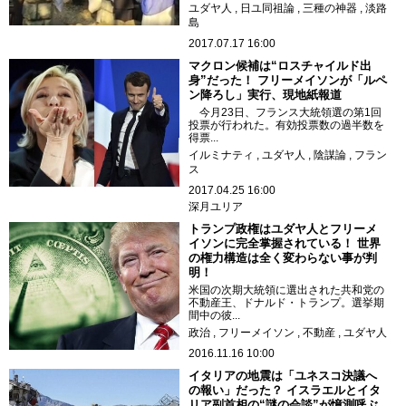
ユダヤ人
日ユ同祖論
三種の神器
淡路
島
2017.07.17 16:00
マクロン候補は“ロスチャイルド出
身”だった！ フリーメイソンが「ルペ
ン降ろし」実行、現地紙報道
今月23日、フランス大統領選の第1回
投票が行われた。有効投票数の過半数を
得票...
イルミナティ
ユダヤ人
陰謀論
フラン
ス
2017.04.25 16:00
深月ユリア
トランプ政権はユダヤ人とフリーメ
イソンに完全掌握されている！ 世界
の権力構造は全く変わらない事が判
明！
米国の次期大統領に選出された共和党の
不動産王、ドナルド・トランプ。選挙期
間中の彼...
政治
フリーメイソン
不動産
ユダヤ人
2016.11.16 10:00
イタリアの地震は「ユネスコ決議へ
の報い」だった？ イスラエルとイタ
リア副首相の“謎の会談”が憶測呼ぶ