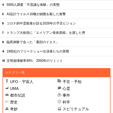
5000人調査「不思議な体験」の実態
AI設計ウイルス16種が細胞を殺した衝撃
コロナ的中霊能者が語る2026年の予言ビジョン
トランプ大統領に「エイリアン発表原稿」を渡した男
臨死体験で会った「素顔のイエス」
19世紀のフリークショー出演者たちの実態
文明崩壊確率49%、2050年のリミット
カテゴリ一覧
UFO・宇宙人
予言・予知
UMA
心霊
都市伝説
事件
歴史
科学
奇妙
スピリチュアル