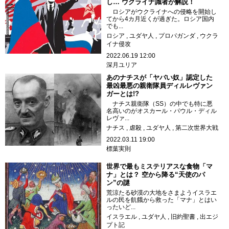
し… ウクライナ識者が解説！
ロシアがウクライナへの侵略を開始し
てから4カ月近くが過ぎた。ロシア国内
でも...
ロシア
ユダヤ人
プロパガンダ
ウクラ
イナ侵攻
2022.06.19 12:00
深月ユリア
あのナチスが「ヤバい奴」認定した
最凶最悪の親衛隊員ディルレヴァン
ガーとは!?
ナチス親衛隊（SS）の中でも特に悪
名高いのがオスカール・パウル・ディル
レヴァ...
ナチス
虐殺
ユダヤ人
第二次世界大戦
2022.03.11 19:00
標葉実則
世界で最もミステリアスな食物「マ
ナ」とは？ 空から降る“天使のパ
ン”の謎
荒涼たる砂漠の大地をさまようイスラエ
ルの民を飢餓から救った「マナ」とはい
ったいど...
イスラエル
ユダヤ人
旧約聖書
出エジ
プト記