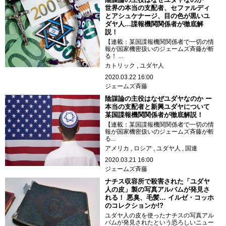
世界の本当の支配者、セファルディ
とアシュケナージ、目の色が黒いユ
ダヤ人…諜報機関関係者が徹底解
説！
【連載：某国諜報機関関係者で一切の情
報が国家機密扱いのジェームズ斉藤が斬
る！ ...
カトリック
ユダヤ人
2020.03.22 16:00
ジェームズ斉藤
陰謀論の主役はなぜユダヤなのか ー
本当の支配者と新興ユダヤについて
某国諜報機関関係者が徹底解説！
【連載：某国諜報機関関係者で一切の情
報が国家機密扱いのジェームズ斉藤が斬
る...
アメリカ
ロシア
ユダヤ人
国連
2020.03.21 16:00
ジェームズ斉藤
ナチス収容所で殺害された「ユダヤ
人の皮」製の写真アルバムが発見さ
れる！ 悪臭、毛髪… イルゼ・コッホ
のコレクションか!?
ユダヤ人の皮を使ったナチスの写真アル
バムが発見されたという恐ろしいニュー