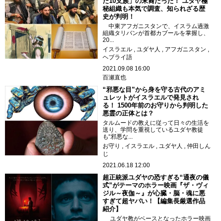
た10支族」の末裔だった！ ユダヤ極
秘組織も本気で調査、知られざる歴
史が判明！
中東アフガニスタンで、イスラム過激
組織タリバンが首都カブールを掌握し、
20...
イスラエル
ユダヤ人
アフガニスタン
ヘブライ語
2021.09.08 16:00
百瀬直也
“邪悪な目”から身を守る古代のアミ
ュレットがイスラエルで発見され
る！ 1500年前のお守りから判明した
悪霊の正体とは？
タルムードの教えに従って日々の生活を
送り、学問を重視しているユダヤ教徒
も“邪悪な...
お守り
イスラエル
ユダヤ人
仲田しん
じ
2021.06.18 12:00
超正統派ユダヤの恐すぎる“通夜の儀
式”がテーマのホラー映画『ザ・ヴィ
ジル～夜伽～』が心臓・脳・魂に悪
すぎて超ヤバい！【編集長厳選作品
紹介】
ユダヤ教がベースとなったホラー映画