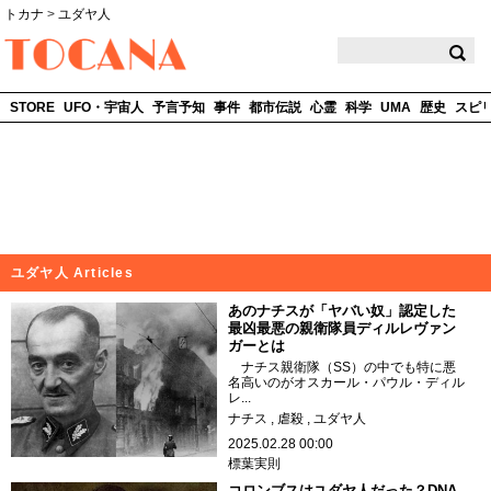
トカナ
>
ユダヤ人
TOCANA
STORE
UFO・宇宙人
予言予知
事件
都市伝説
心霊
科学
UMA
歴史
スピ
ユダヤ人 Articles
あのナチスが「ヤバい奴」認定した
最凶最悪の親衛隊員ディルレヴァン
ガーとは
ナチス親衛隊（SS）の中でも特に悪
名高いのがオスカール・パウル・ディル
レ...
ナチス
虐殺
ユダヤ人
2025.02.28 00:00
標葉実則
コロンブスはユダヤ人だった？DNA