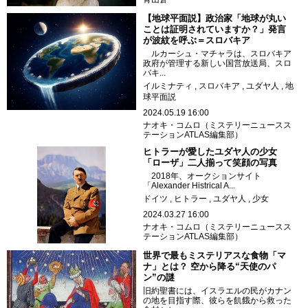
【地球平面説】政治家「地球が丸い
ことは証明されていますか？」発言
が波紋を呼ぶ＝スロバキア
ルカーシュ・マチャラは、スロバキア
政府が管理する新しい国営放送局、スロ
バキ...
イルミナティ
スロバキア
ユダヤ人
地
球平面説
2024.05.19 16:00
ナオキ・コムロ（ミステリーニュースス
テーションATLAS編集部）
ヒトラーが愛したユダヤ人の少女
「ローザ」二人揃って笑顔の写真
2018年、オークションサイト
「Alexander Histrical A...
ドイツ
ヒトラー
ユダヤ人
少女
2024.03.27 16:00
ナオキ・コムロ（ミステリーニュースス
テーションATLAS編集部）
世界で最もミステリアスな食物「マ
ナ」とは？ 空から降る“天使のパ
ン”の謎
旧約聖書には、イスラエルの民がカナン
の地を目指す際、彼らを飢餓から救った