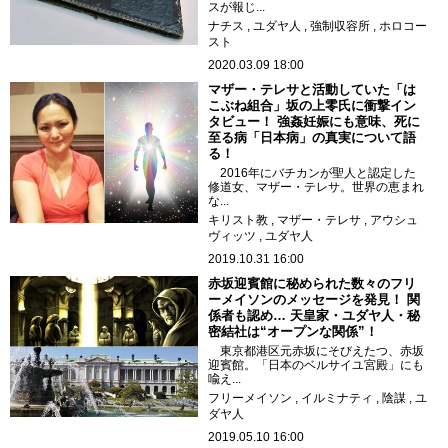
スが報じ...
ナチス
ユダヤ人
強制収容所
ホロコー
スト
2020.03.09 18:00
マザー・テレサと活動していた「は
こぶね組合」坂の上零氏に衝撃イン
タビュー！ 強姦妊娠にも意味、死に
至る病「日本病」の真実について語
る！
2016年にバチカンが聖人と認定した
修道女、マザー・テレサ。世界の恵まれ
な...
キリスト教
マザー・テレサ
アウシュ
ヴィッツ
ユダヤ人
2019.10.31 16:00
赤坂迎賓館に秘められた数々のフリ
ーメイソンのメッセージを発見！ 関
係者も認め… 天皇家・ユダヤ人・秘
密結社は“オープンな関係”！
東京都港区元赤坂にそびえたつ、赤坂
迎賓館。「日本のベルサイユ宮殿」にも
喩え...
フリーメイソン
イルミナティ
陰謀
ユ
ダヤ人
2019.05.10 16:00