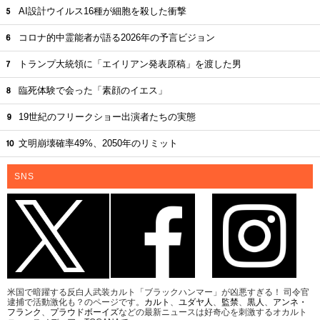
AI設計ウイルス16種が細胞を殺した衝撃
コロナ的中霊能者が語る2026年の予言ビジョン
トランプ大統領に「エイリアン発表原稿」を渡した男
臨死体験で会った「素顔のイエス」
19世紀のフリークショー出演者たちの実態
文明崩壊確率49%、2050年のリミット
SNS
米国で暗躍する反白人武装カルト「ブラックハンマー」が凶悪すぎる！ 司令官
逮捕で活動激化も？のページです。
カルト
、
ユダヤ人
、
監禁
、
黒人
、
アンネ・
フランク
、
プラウドボーイズ
などの最新ニュースは好奇心を刺激するオカルト