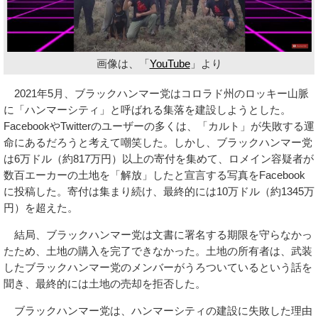
画像は、「
YouTube
」より
2021年5月、ブラックハンマー党はコロラド州のロッキー山脈
に「ハンマーシティ」と呼ばれる集落を建設しようとした。
FacebookやTwitterのユーザーの多くは、「カルト」が失敗する運
命にあるだろうと考えて嘲笑した。しかし、ブラックハンマー党
は6万ドル（約817万円）以上の寄付を集めて、ロメイン容疑者が
数百エーカーの土地を「解放」したと宣言する写真をFacebook
に投稿した。寄付は集まり続け、最終的には10万ドル（約1345万
円）を超えた。
結局、ブラックハンマー党は文書に署名する期限を守らなかっ
たため、土地の購入を完了できなかった。土地の所有者は、武装
したブラックハンマー党のメンバーがうろついているという話を
聞き、最終的には土地の売却を拒否した。
ブラックハンマー党は、ハンマーシティの建設に失敗した理由