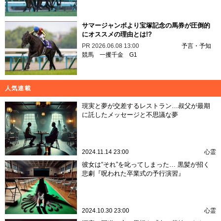
サマージャンボより宝塚記念の馬券が圧倒的
にオススメの理由とは!?
PR
2026.06.08 13:00
予言・予知
競馬
一攫千金
G1
人気連載
現実と夢が交差するレストラン…叔父が最期
に託したメッセージと不思議な夢
2024.11.14 23:00
心霊
彼女は“それ”を叱ってしまった… 黒髪が招く
悲劇『呪われた卒業式の予行演習』
2024.10.30 23:00
心霊