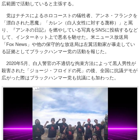
広範囲で活動していると主張する。
党はナチスによるホロコーストの犠牲者、アンネ・フランクを
「漂白された悪魔」「カレン（白人女性に対する蔑称）」と罵
り、『アンネの日記』を燃やしている写真をSNSに投稿するなど
して、インターネット上で悪名を馳せた。米ニュース放送局
「Fox News」や他の保守的な放送局は左翼活動家が暴走してい
る証拠としてブラックハンマー党の活動を報じた。
2020年5月、白人警官の不適切な拘束方法によって黒人男性が
殺害された「ジョージ・フロイドの死」の後、全国に抗議デモが
広がった際はブラックハンマー党も抗議にも加わった。