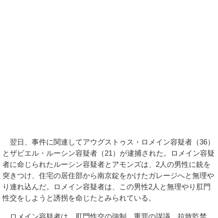
翌日、事件に関連してアウグストゥス・ロメイン容疑者（36）
とザビエル・ルーシン容疑者（21）が逮捕された。ロメイン容疑
者に命じられたルーシン容疑者とアモンズは、2人の男性に銃を
突きつけ、住宅の居住部から南京錠をかけたガレージへと無理や
り連れ込んだ。ロメイン容疑者は、この男性2人と無理やり肛門
性交をしようと誘拐を命じたとみられている。
ロメイン容疑者は、肛門性交の強制、重罪の謀議、拉致監禁、