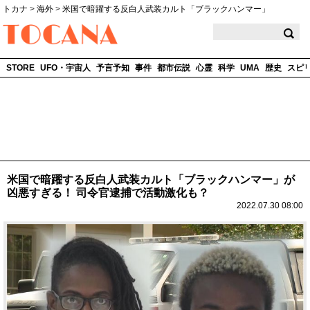
トカナ
>
海外
>
米国で暗躍する反白人武装カルト「ブラックハンマー」
TOCANA
STORE
UFO・宇宙人
予言予知
事件
都市伝説
心霊
科学
UMA
歴史
スピ
米国で暗躍する反白人武装カルト「ブラックハンマー」が
凶悪すぎる！ 司令官逮捕で活動激化も？
2022.07.30 08:00