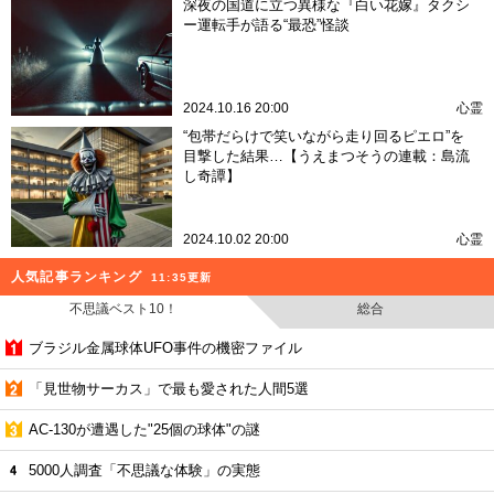
深夜の国道に立つ異様な『白い花嫁』タクシ
ー運転手が語る“最恐”怪談
2024.10.16 20:00
心霊
“包帯だらけで笑いながら走り回るピエロ”を
目撃した結果…【うえまつそうの連載：島流
し奇譚】
2024.10.02 20:00
心霊
人気記事ランキング
11:35更新
不思議ベスト10！
総合
ブラジル金属球体UFO事件の機密ファイル
「見世物サーカス」で最も愛された人間5選
AC-130が遭遇した"25個の球体"の謎
5000人調査「不思議な体験」の実態