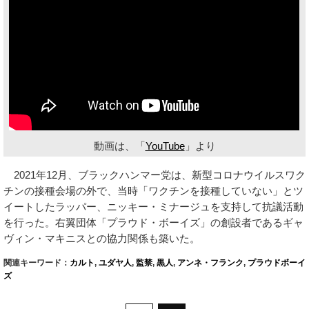
動画は、「
YouTube
」より
2021年12月、ブラックハンマー党は、新型コロナウイルスワク
チンの接種会場の外で、当時「ワクチンを接種していない」とツ
イートしたラッパー、ニッキー・ミナージュを支持して抗議活動
を行った。右翼団体「プラウド・ボーイズ」の創設者であるギャ
ヴィン・マキニスとの協力関係も築いた。
関連キーワード：
カルト
,
ユダヤ人
,
監禁
,
黒人
,
アンネ・フランク
,
プラウドボーイ
ズ