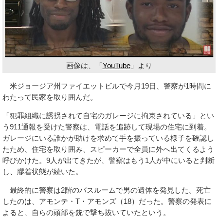
画像は、「
YouTube
」より
米ジョージア州ファイエットビルで今月19日、警察が1時間に
わたって民家を取り囲んだ。
「犯罪組織に誘拐されて自宅のガレージに拘束されている」とい
う911通報を受けた警察は、電話を追跡して現場の住宅に到着。
ガレージにいる誰かが助けを求めて手を振っている様子を確認し
たため、住宅を取り囲み、スピーカーで全員に外へ出てくるよう
呼びかけた。9人が出てきたが、警察はもう1人が中にいると判断
し、膠着状態が続いた。
最終的に警察は2階のバスルームで男の遺体を発見した。死亡
したのは、アモンテ・T・アモンズ（18）だった。警察の発表に
よると、自らの頭部を銃で撃ち抜いていたという。