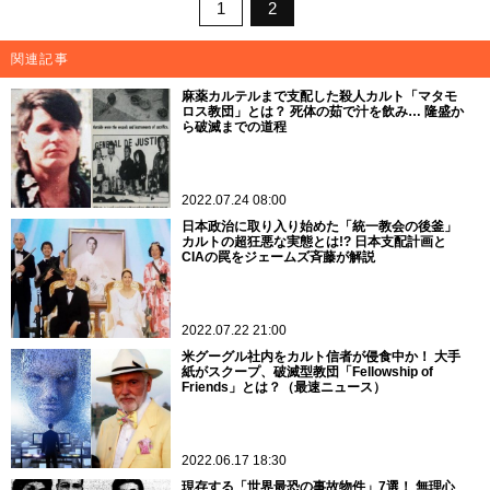
1
2
関連記事
麻薬カルテルまで支配した殺人カルト「マタモ
ロス教団」とは？ 死体の茹で汁を飲み… 隆盛か
ら破滅までの道程
2022.07.24 08:00
日本政治に取り入り始めた「統一教会の後釜」
カルトの超狂悪な実態とは!? 日本支配計画と
CIAの罠をジェームズ斉藤が解説
2022.07.22 21:00
米グーグル社内をカルト信者が侵食中か！ 大手
紙がスクープ、破滅型教団「Fellowship of
Friends」とは？（最速ニュース）
2022.06.17 18:30
現存する「世界最恐の事故物件」7選！ 無理心