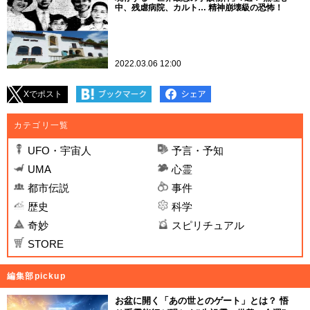
中、残虐病院、カルト… 精神崩壊級の恐怖！
2022.03.06 12:00
Xでポスト
カテゴリ一覧
UFO・宇宙人
予言・予知
UMA
心霊
都市伝説
事件
歴史
科学
奇妙
スピリチュアル
STORE
編集部pickup
お盆に開く「あの世とのゲート」とは？ 悟