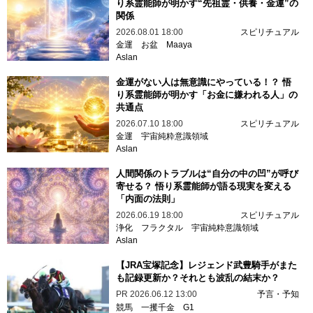
り系霊能師が明かす“先祖霊・供養・金運”の
関係
2026.08.01 18:00
スピリチュアル
金運
お盆
Maaya
Aslan
金運がない人は無意識にやっている！？ 悟
り系霊能師が明かす「お金に嫌われる人」の
共通点
2026.07.10 18:00
スピリチュアル
金運
宇宙純粋意識領域
Aslan
人間関係のトラブルは“自分の中の凹”が呼び
寄せる？ 悟り系霊能師が語る現実を変える
「内面の法則」
2026.06.19 18:00
スピリチュアル
浄化
フラクタル
宇宙純粋意識領域
Aslan
【JRA宝塚記念】レジェンド武豊騎手がまた
も記録更新か？それとも波乱の結末か？
PR
2026.06.12 13:00
予言・予知
競馬
一攫千金
G1