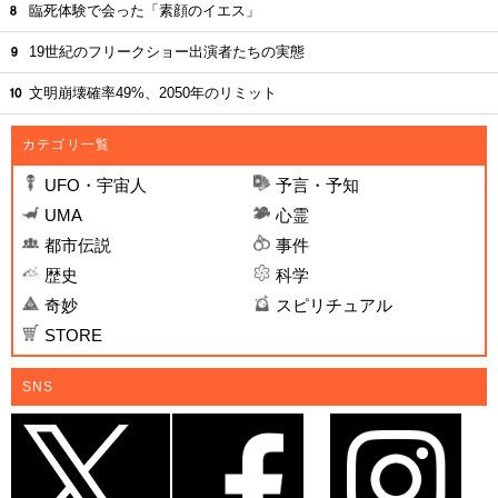
臨死体験で会った「素顔のイエス」
19世紀のフリークショー出演者たちの実態
文明崩壊確率49%、2050年のリミット
カテゴリ一覧
UFO・宇宙人
予言・予知
UMA
心霊
都市伝説
事件
歴史
科学
奇妙
スピリチュアル
STORE
SNS