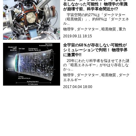
在しなかった可能性！ 物理学の常識
が崩壊寸前、科学革命間近か!?
宇宙空間の約27%は「ダークマター
（暗黒物質）」、約68%は「ダークエネ
ル...
物理学
ダークマター
暗黒物質
重力
2019.09.11 18:15
全宇宙の68％が存在しない可能性が
シミュレーションで判明！ 物理学界
に激震中!!
20年にわたり科学者を悩ませてきた謎
の「暗黒エネルギー」がやはり存在しな
かっ...
物理学
ダークマター
暗黒物質
ダーク
エネルギー
2017.04.04 18:00