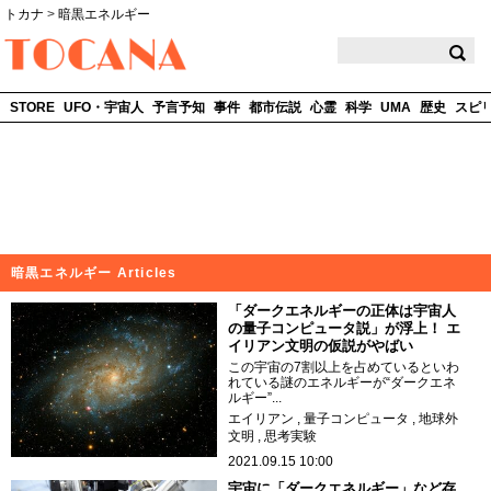
トカナ
>
暗黒エネルギー
TOCANA
STORE
UFO・宇宙人
予言予知
事件
都市伝説
心霊
科学
UMA
歴史
スピ
暗黒エネルギー Articles
「ダークエネルギーの正体は宇宙人
の量子コンピュータ説」が浮上！ エ
イリアン文明の仮説がやばい
この宇宙の7割以上を占めているといわ
れている謎のエネルギーが“ダークエネ
ルギー”...
エイリアン
量子コンピュータ
地球外
文明
思考実験
2021.09.15 10:00
宇宙に「ダークエネルギー」など存