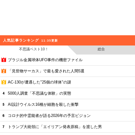
人気記事ランキング
11:35更新
不思議ベスト10！
総合
ブラジル金属球体UFO事件の機密ファイル
「見世物サーカス」で最も愛された人間5選
AC-130が遭遇した"25個の球体"の謎
5000人調査「不思議な体験」の実態
AI設計ウイルス16種が細胞を殺した衝撃
コロナ的中霊能者が語る2026年の予言ビジョン
トランプ大統領に「エイリアン発表原稿」を渡した男