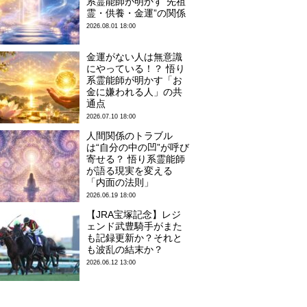
系霊能師が明かす“先祖
霊・供養・金運”の関係
2026.08.01 18:00
金運がない人は無意識
にやっている！？ 悟り
系霊能師が明かす「お
金に嫌われる人」の共
通点
2026.07.10 18:00
人間関係のトラブル
は“自分の中の凹”が呼び
寄せる？ 悟り系霊能師
が語る現実を変える
「内面の法則」
2026.06.19 18:00
【JRA宝塚記念】レジ
ェンド武豊騎手がまた
も記録更新か？それと
も波乱の結末か？
2026.06.12 13:00