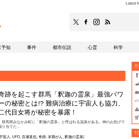
Latest
TOCANA
TOCANAのFacebookはこち
TOCANAのinstagra
TOCANAのRS
言予知
事件
都市伝説
心霊
科学
カ
奇跡を起こす群馬「釈迦の霊泉」最強パワ
ーの秘密とは!? 難病治療に宇宙人も協力、
二代目女将が秘密を暴露！
群馬県みなかみ町に「釈迦の霊泉」と呼ばれる温泉がある。神のお告げで
掘り当てた...
T
宇宙人
,
UFO
,
百瀬直也
,
奇跡
,
末期がん
,
釈迦の霊泉
]