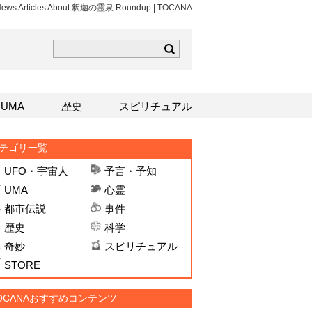
 News Articles About 釈迦の霊泉 Roundup | TOCANA
ら
mはこちら
Sはこちら
UMA
歴史
スピリチュアル
テゴリ一覧
UFO・宇宙人
予言・予知
UMA
心霊
都市伝説
事件
歴史
科学
奇妙
スピリチュアル
STORE
OCANAおすすめコンテンツ