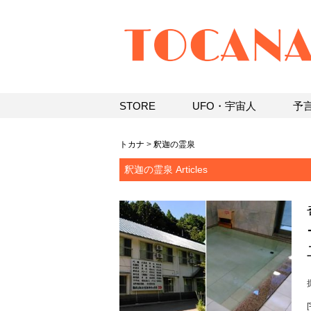
STORE
UFO・宇宙人
予
トカナ
>
釈迦の霊泉
釈迦の霊泉 Articles
[