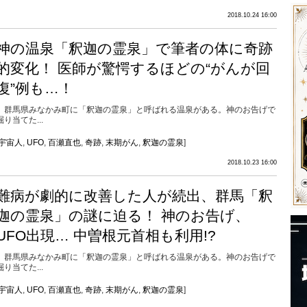
2018.10.24 16:00
神の温泉「釈迦の霊泉」で筆者の体に奇跡
的変化！ 医師が驚愕するほどの“がんが回
復”例も…！
群馬県みなかみ町に「釈迦の霊泉」と呼ばれる温泉がある。神のお告げで
掘り当てた...
宇宙人
,
UFO
,
百瀬直也
,
奇跡
,
末期がん
,
釈迦の霊泉
]
2018.10.23 16:00
難病が劇的に改善した人が続出、群馬「釈
迦の霊泉」の謎に迫る！ 神のお告げ、
UFO出現… 中曽根元首相も利用!?
群馬県みなかみ町に「釈迦の霊泉」と呼ばれる温泉がある。神のお告げで
掘り当てた...
宇宙人
,
UFO
,
百瀬直也
,
奇跡
,
末期がん
,
釈迦の霊泉
]