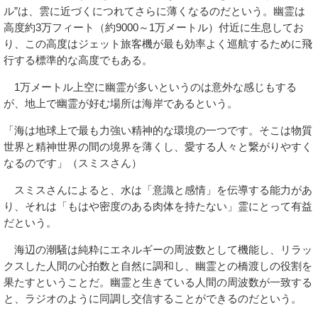
ル”は、雲に近づくにつれてさらに薄くなるのだという。幽霊は
高度約3万フィート（約9000～1万メートル）付近に生息してお
り、この高度はジェット旅客機が最も効率よく巡航するために飛
行する標準的な高度でもある。
1万メートル上空に幽霊が多いというのは意外な感じもする
が、地上で幽霊が好む場所は海岸であるという。
「海は地球上で最も力強い精神的な環境の一つです。そこは物質
世界と精神世界の間の境界を薄くし、愛する人々と繋がりやすく
なるのです」（スミスさん）
スミスさんによると、水は「意識と感情」を伝導する能力があ
り、それは「もはや密度のある肉体を持たない」霊にとって有益
だという。
海辺の潮騒は純粋にエネルギーの周波数として機能し、リラッ
クスした人間の心拍数と自然に調和し、幽霊との橋渡しの役割を
果たすということだ。幽霊と生きている人間の周波数が一致する
と、ラジオのように同調し交信することができるのだという。