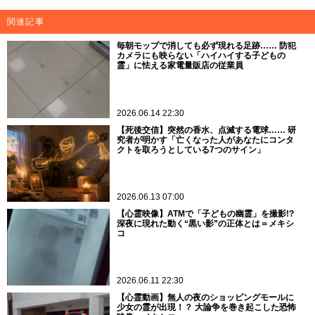
関連記事
毎朝モップで消しても必ず現れる足跡…… 防犯
カメラにも映らない「ハイハイする子どもの
霊」に怯える家電量販店の従業員
2026.06.14 22:30
【死後交信】突然の香水、点滅する電球…… 研
究者が明かす「亡くなった人があなたにコンタ
クトを取ろうとしている7つのサイン」
2026.06.13 07:00
【心霊映像】ATMで「子どもの幽霊」を撮影!?
深夜に現れた動く“黒い影”の正体とは＝メキシ
コ
2026.06.11 22:30
【心霊動画】無人の夜のショッピングモールに
少女の霊が出現！？ 大論争を巻き起こした恐怖