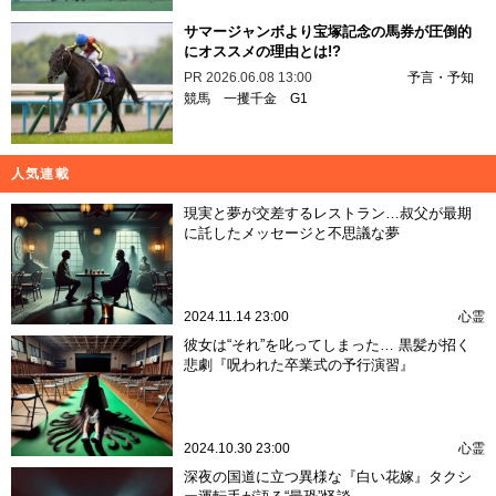
サマージャンボより宝塚記念の馬券が圧倒的
にオススメの理由とは!?
PR
2026.06.08 13:00
予言・予知
競馬
一攫千金
G1
人気連載
現実と夢が交差するレストラン…叔父が最期
に託したメッセージと不思議な夢
2024.11.14 23:00
心霊
彼女は“それ”を叱ってしまった… 黒髪が招く
悲劇『呪われた卒業式の予行演習』
2024.10.30 23:00
心霊
深夜の国道に立つ異様な『白い花嫁』タクシ