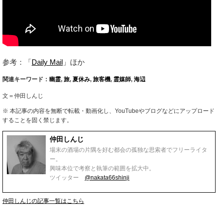
参考：「
Daily Mail
」ほか
関連キーワード：
幽霊
,
旅
,
夏休み
,
旅客機
,
霊媒師
,
海辺
文＝仲田しんじ
※ 本記事の内容を無断で転載・動画化し、YouTubeやブログなどにアップロード
することを固く禁じます。
仲田しんじ
場末の酒場の片隅を好む都会の孤独な思索者でフリーライタ
ー。
興味本位で考察と執筆の範囲を拡大中。
ツイッター
@nakata66shinji
仲田しんじの記事一覧はこちら