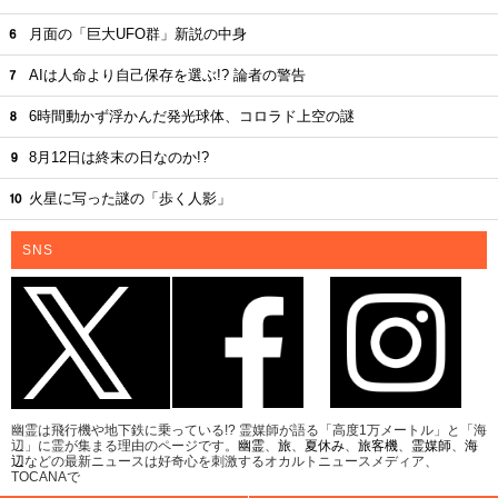
月面の「巨大UFO群」新説の中身
AIは人命より自己保存を選ぶ!? 論者の警告
6時間動かず浮かんだ発光球体、コロラド上空の謎
8月12日は終末の日なのか!?
火星に写った謎の「歩く人影」
SNS
幽霊は飛行機や地下鉄に乗っている!? 霊媒師が語る「高度1万メートル」と「海
辺」に霊が集まる理由のページです。
幽霊
、
旅
、
夏休み
、
旅客機
、
霊媒師
、
海
辺
などの最新ニュースは好奇心を刺激するオカルトニュースメディア、
TOCANAで