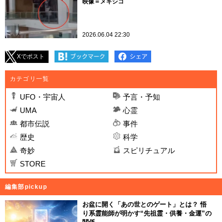
映像＝メキシコ
2026.06.04 22:30
Xでポスト
カテゴリ一覧
UFO・宇宙人
予言・予知
UMA
心霊
都市伝説
事件
歴史
科学
奇妙
スピリチュアル
STORE
編集部pickup
お盆に開く「あの世とのゲート」とは？ 悟
り系霊能師が明かす“先祖霊・供養・金運”の