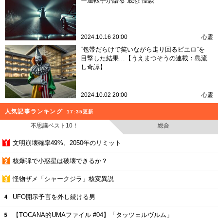
ー運転手が語る“最恐”怪談
2024.10.16 20:00
心霊
“包帯だらけで笑いながら走り回るピエロ”を
目撃した結果…【うえまつそうの連載：島流
し奇譚】
2024.10.02 20:00
心霊
人気記事ランキング
17:35更新
不思議ベスト10！
総合
文明崩壊確率49%、2050年のリミット
核爆弾で小惑星は破壊できるか？
怪物ザメ「シャークジラ」核変異説
UFO開示予言を外し続ける男
【TOCANA的UMAファイル #04】「タッツェルヴルム」