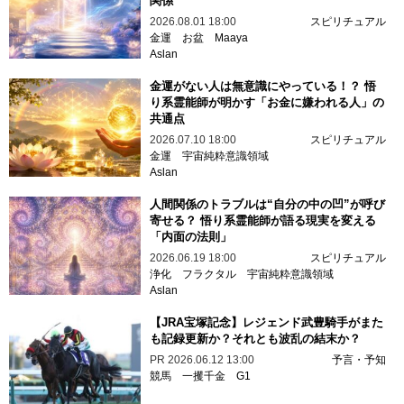
関係
2026.08.01 18:00
スピリチュアル
金運
お盆
Maaya
Aslan
金運がない人は無意識にやっている！？ 悟
り系霊能師が明かす「お金に嫌われる人」の
共通点
2026.07.10 18:00
スピリチュアル
金運
宇宙純粋意識領域
Aslan
人間関係のトラブルは“自分の中の凹”が呼び
寄せる？ 悟り系霊能師が語る現実を変える
「内面の法則」
2026.06.19 18:00
スピリチュアル
浄化
フラクタル
宇宙純粋意識領域
Aslan
【JRA宝塚記念】レジェンド武豊騎手がまた
も記録更新か？それとも波乱の結末か？
PR
2026.06.12 13:00
予言・予知
競馬
一攫千金
G1