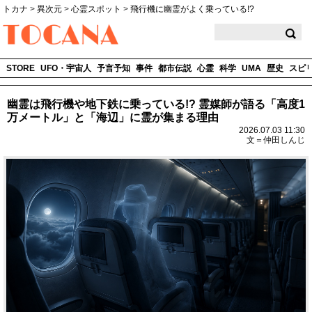
トカナ
>
異次元
>
心霊スポット
>
飛行機に幽霊がよく乗っている!?
TOCANA
STORE
UFO・宇宙人
予言予知
事件
都市伝説
心霊
科学
UMA
歴史
スピ
幽霊は飛行機や地下鉄に乗っている!? 霊媒師が語る「高度1
万メートル」と「海辺」に霊が集まる理由
2026.07.03 11:30
文＝仲田しんじ