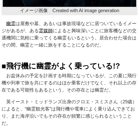
イメージ画像 Created with AI image generation
幽霊
は屋敷や墓、あるいは事故現場などに居ついているイメー
ジがあるが、ある
霊媒師
によると興味深いことに旅客機などの交
通機関に気軽に乗ってくる幽霊もいるという。居合わせた場合は
その間、幽霊と一緒に旅をすることになるのだ。
■飛行機に幽霊がよく乗っている!?
お盆休みの予定を計画する時期になっているが、この夏に飛行
機や列車で旅を共にするのはほか乗客だけでなく、それ以上の存
在である可能性もあるという。その存在とは幽霊だ。
英イースト・ミッドランズ出身のクロエ・スミスさん（29歳）
によると、“幽霊観光客”は飛行機や電車によく乗り込んできてお
り、また海岸沿いでもその存在が頻繁に感じられるということ
だ。