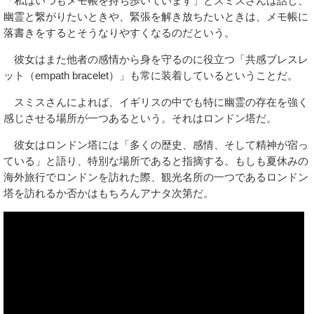
「私はいつもメモ帳を持ち歩いています」とスミスさんは話し、
幽霊と繋がりたいときや、緊張を解き放ちたいときは、メモ帳に
落書きをするとそうなりやすくなるのだという。
彼女はまた他者の感情から身を守るのに役立つ「共感ブレスレ
ット（empath bracelet）」も常に装着しているということだ。
スミスさんによれば、イギリスの中でも特に幽霊の存在を強く
感じさせる場所が一つあるという。それはロンドン塔だ。
彼女はロンドン塔には「多くの歴史、感情、そして精神が宿っ
ている」と語り、特別な場所であると指摘する。もしも夏休みの
海外旅行でロンドンを訪れた際、観光名所の一つであるロンドン
塔を訪れるか否かはもちろんアナタ次第だ。