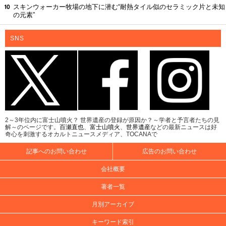
スキンウォーカー牧場の地下に潜む“耐熱タイル似のセラミック片と未知
の元素”
SNS
2～3年位内に富士山噴火？ 世界遺産の登録が原因か？～学者と予言者たちの見
解～のページです。
百瀬直也
、
富士山噴火
、
世界遺産
などの最新ニュースは好
奇心を刺激するオカルトニュースメディア、TOCANAで
記事へのお問い合わせ
広告のお問い合わせ
会社概要
著者一覧
月別アーカイブ
キーワード索引