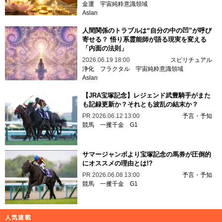
金運
宇宙純粋意識領域
Aslan
人間関係のトラブルは“自分の中の凹”が呼び
寄せる？ 悟り系霊能師が語る現実を変える
「内面の法則」
2026.06.19 18:00
スピリチュアル
浄化
フラクタル
宇宙純粋意識領域
Aslan
【JRA宝塚記念】レジェンド武豊騎手がまた
も記録更新か？それとも波乱の結末か？
PR
2026.06.12 13:00
予言・予知
競馬
一攫千金
G1
サマージャンボより宝塚記念の馬券が圧倒的
にオススメの理由とは!?
PR
2026.06.08 13:00
予言・予知
競馬
一攫千金
G1
人気連載