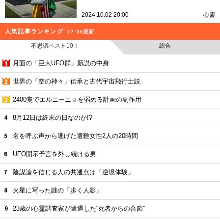
2024.10.02 20:00
心霊
人気記事ランキング
17:35更新
不思議ベスト10！
総合
月面の「巨大UFO群」新説の中身
世界の「空の神々」伝承と古代宇宙飛行士説
2400隻でエルニーニョを弱める計画の副作用
8月12日は終末の日なのか!?
名を呼ぶ声から逃げた遭難女性2人の20時間
UFO開示予言を外し続ける男
陰謀論を信じる人の共通点は「逆境体験」
火星に写った謎の「歩く人影」
23歳の心霊調査家が遭遇した“死者からの合図”