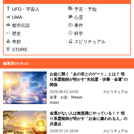
UFO・宇宙人
予言・予知
UMA
心霊
都市伝説
事件
歴史
科学
奇妙
スピリチュアル
STORE
編集部pickup
お盆に開く「あの世とのゲート」とは？ 悟
り系霊能師が明かす“先祖霊・供養・金運”の
関係
2026.08.01 18:00
スピリチュアル
金運
お盆
Maaya
Aslan
金運がない人は無意識にやっている！？ 悟
り系霊能師が明かす「お金に嫌われる人」の
共通点
2026.07.10 18:00
スピリチュアル