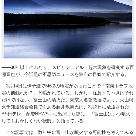
――30年以上にわたり、スピリチュアル・超常現象を研究する百
瀬直也が、今話題の不思議ニュースを独自の目線で紹介する。
3月14日に伊予灘でM6.2の地震があったことで「南海トラフ地
震の前触れか？」と囁かれている。しかし、注意するべきはそれ
だけではない。富士山の噴火だ。東京大名誉教授であり、火山噴
火予知連絡会会長でもある藤井敏嗣氏は、3月3日に放送された
BS日テレ「深層NEWS」に出演した際に、「富士山はいつ噴火
してもおかしくない状態」と語っている。
この記事では、数年中に富士山が噴火する可能性を考えてみる