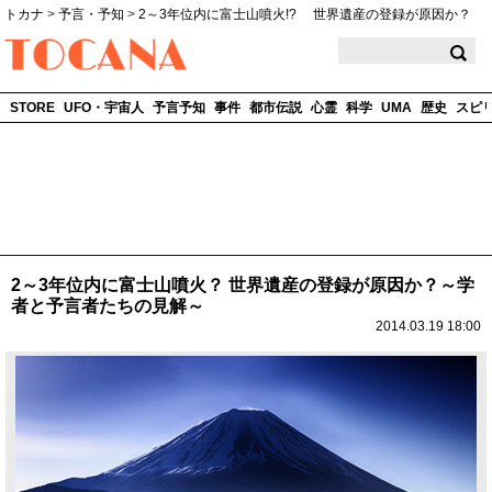
トカナ
>
予言・予知
>
2～3年位内に富士山噴火!? 世界遺産の登録が原因か？
TOCANA
STORE
UFO・宇宙人
予言予知
事件
都市伝説
心霊
科学
UMA
歴史
スピ
2～3年位内に富士山噴火？ 世界遺産の登録が原因か？～学
者と予言者たちの見解～
2014.03.19 18:00