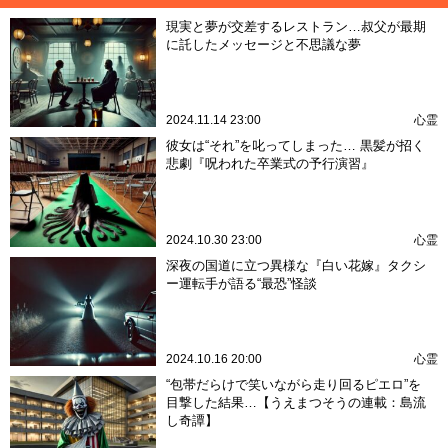
現実と夢が交差するレストラン…叔父が最期
に託したメッセージと不思議な夢
2024.11.14 23:00
心霊
彼女は“それ”を叱ってしまった… 黒髪が招く
悲劇『呪われた卒業式の予行演習』
2024.10.30 23:00
心霊
深夜の国道に立つ異様な『白い花嫁』タクシ
ー運転手が語る“最恐”怪談
2024.10.16 20:00
心霊
“包帯だらけで笑いながら走り回るピエロ”を
目撃した結果…【うえまつそうの連載：島流
し奇譚】