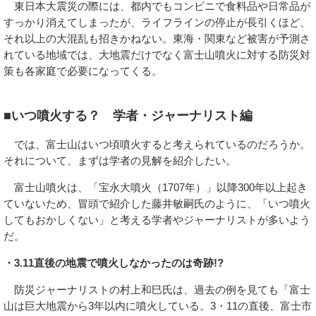
東日本大震災の際には、都内でもコンビニで食料品や日常品が
すっかり消えてしまったが、ライフラインの停止が長引くほど、
それ以上の大混乱も招きかねない。東海・関東など被害が予測さ
れている地域では、大地震だけでなく富士山噴火に対する防災対
策も各家庭で必要になってくる。
■いつ噴火する？ 学者・ジャーナリスト編
では、富士山はいつ頃噴火すると考えられているのだろうか。
それについて、まずは学者の見解を紹介したい。
富士山噴火は、「宝永大噴火（1707年）」以降300年以上起き
ていないため、冒頭で紹介した藤井敏嗣氏のように、「いつ噴火
してもおかしくない」と考える学者やジャーナリストが多いよう
だ。
・3.11直後の地震で噴火しなかったのは奇跡!?
防災ジャーナリストの村上和巳氏は、過去の例を見ても「富士
山は巨大地震から3年以内に噴火している。3・11の直後、富士市