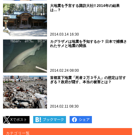
大地震を予言する諏訪大社!! 2014年の結果
は…？
2014.03.14 16:30
カグラザメは地震を予知するか？ 日本で捕獲さ
れたサメと地震の関係
2014.02.24 08:00
首都直下地震「死者２万３千人」の想定は甘す
ぎる？政府が隠す、本当の被害とは？
2014.02.11 08:30
Xでポスト
カテゴリ一覧