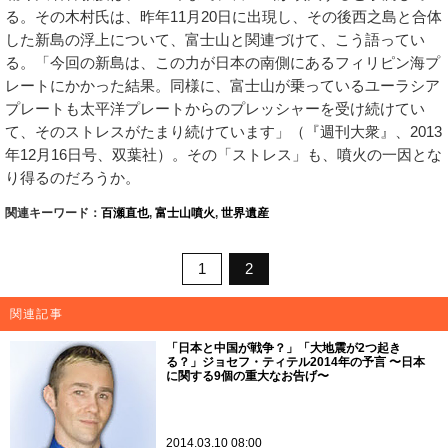
る。その木村氏は、昨年11月20日に出現し、その後西之島と合体
した新島の浮上について、富士山と関連づけて、こう語ってい
る。「今回の新島は、この力が日本の南側にあるフィリピン海プ
レートにかかった結果。同様に、富士山が乗っているユーラシア
プレートも太平洋プレートからのプレッシャーを受け続けてい
て、そのストレスがたまり続けています」（『週刊大衆』、2013
年12月16日号、双葉社）。その「ストレス」も、噴火の一因とな
り得るのだろうか。
関連キーワード：
百瀬直也
,
富士山噴火
,
世界遺産
1
2
関連記事
「日本と中国が戦争？」「大地震が2つ起き
る？」ジョセフ・ティテル2014年の予言 〜日本
に関する9個の重大なお告げ〜
2014.03.10 08:00