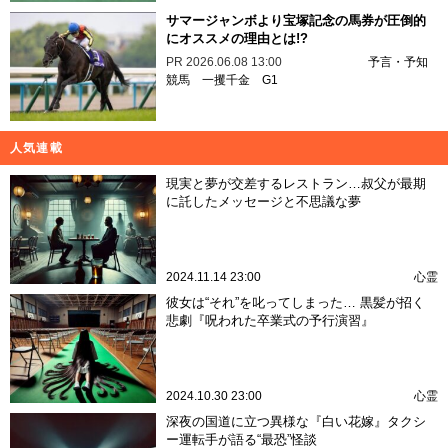
サマージャンボより宝塚記念の馬券が圧倒的
にオススメの理由とは!?
PR
2026.06.08 13:00
予言・予知
競馬
一攫千金
G1
人気連載
現実と夢が交差するレストラン…叔父が最期
に託したメッセージと不思議な夢
2024.11.14 23:00
心霊
彼女は“それ”を叱ってしまった… 黒髪が招く
悲劇『呪われた卒業式の予行演習』
2024.10.30 23:00
心霊
深夜の国道に立つ異様な『白い花嫁』タクシ
ー運転手が語る“最恐”怪談