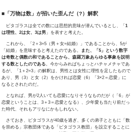
■「万物は数」が招いた歪んだ（?）解釈
ピタゴラスは全ての数には思想的意味が潜んでいるとし、「
1
は理性、2は女、3は男
」を表すと考えた。
これから、「2＋3=5（男＋女=結婚）」であることから、5が
「結婚」を意味すると考えたのである。
また、「5」という数字
は奇数と偶数の和であることから、森羅万象あらゆる事象を説明
する数としたのである
。今からみればちょっとハチャメチャであ
るが、「1＋2=3」の解釈は、男性とは女性に理性を足したもので
あり、男（3）と女（2）をかければ恋愛（6）「3×2＝恋愛」に
なるとされたのだ。
となれば、男が2人いても恋愛になりそうなものだが（「6」が
恋愛ということは、3＋3＝恋愛となる）、少年愛も当たり前だっ
た時代、それもアリなにかもしれない。
さておき、ピタゴラスが40歳を過ぎ、多くの弟子とともに「数
を崇める」宗教団体である「ピタゴラス教団」を設立することに