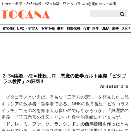
トカナ
>
科学
>
2+3=結婚、√2＝抹殺…!? ピタゴラスの悪魔的カルト集団
TOCANA
STORE
UFO・宇宙人
予言予知
事件
都市伝説
心霊
科学
UMA
歴史
スピ
2+3=結婚、√2＝抹殺…!? 悪魔の数学カルト組織「ピタゴ
ラス教団」の狂気!!
2014.04.04 13:10
ピタゴラスといえば、有名な「三平方の定理」を発見した古代
ギリシアの数学者・哲学者である。NHKの教育番組「ピタゴラス
イッチ」でその名を知る人も多いのではなかろうか。「無理数の
定義」「正五角形の作図」といった数学的業績にとどまらず、
「ド、レ、ミ、ファ、ソ、ラ、シ、ド」の西洋音階を作った
とも
言われている。ピタゴラスの偉大なる功績は後世に引き継がれて