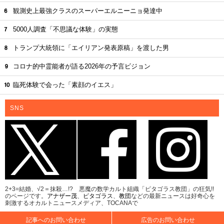
観測史上最強クラスのスーパーエルニーニョ発達中
5000人調査「不思議な体験」の実態
トランプ大統領に「エイリアン発表原稿」を渡した男
コロナ的中霊能者が語る2026年の予言ビジョン
臨死体験で会った「素顔のイエス」
SNS
2+3=結婚、√2＝抹殺…!? 悪魔の数学カルト組織「ピタゴラス教団」の狂気!!
のページです。
アナザー茂
、
ピタゴラス
、
教団
などの最新ニュースは好奇心を
刺激するオカルトニュースメディア、TOCANAで
記事へのお問い合わせ
広告のお問い合わせ