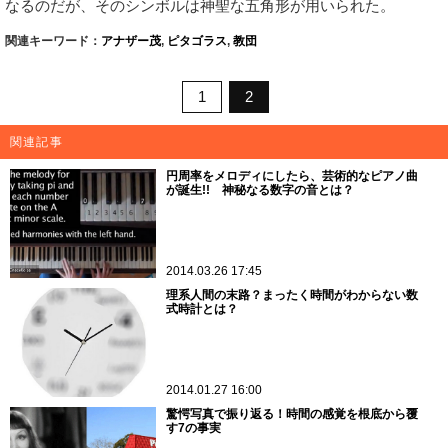
なるのだが、そのシンボルは神聖な五角形が用いられた。
関連キーワード：
アナザー茂
,
ピタゴラス
,
教団
1
2
関連記事
円周率をメロディにしたら、芸術的なピアノ曲
が誕生!! 神秘なる数字の音とは？
2014.03.26 17:45
理系人間の末路？まったく時間がわからない数
式時計とは？
2014.01.27 16:00
驚愕写真で振り返る！時間の感覚を根底から覆
す7の事実