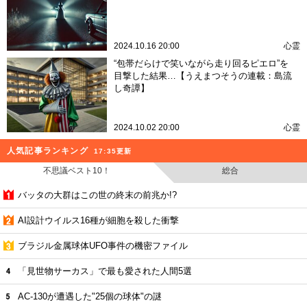
2024.10.16 20:00
心霊
“包帯だらけで笑いながら走り回るピエロ”を
目撃した結果…【うえまつそうの連載：島流
し奇譚】
2024.10.02 20:00
心霊
人気記事ランキング
17:35更新
不思議ベスト10！
総合
バッタの大群はこの世の終末の前兆か!?
AI設計ウイルス16種が細胞を殺した衝撃
ブラジル金属球体UFO事件の機密ファイル
「見世物サーカス」で最も愛された人間5選
AC-130が遭遇した"25個の球体"の謎