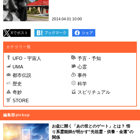
2014.04.01 10:00
Xでポスト
カテゴリ一覧
UFO・宇宙人
予言・予知
UMA
心霊
都市伝説
事件
歴史
科学
奇妙
スピリチュアル
STORE
編集部pickup
お盆に開く「あの世とのゲート」とは？ 悟
り系霊能師が明かす“先祖霊・供養・金運”の
関係