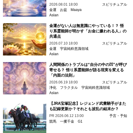
2026.08.01 18:00
スピリチュアル
金運
お盆
Maaya
Aslan
金運がない人は無意識にやっている！？ 悟
り系霊能師が明かす「お金に嫌われる人」の
共通点
2026.07.10 18:00
スピリチュアル
金運
宇宙純粋意識領域
Aslan
人間関係のトラブルは“自分の中の凹”が呼び
寄せる？ 悟り系霊能師が語る現実を変える
「内面の法則」
2026.06.19 18:00
スピリチュアル
浄化
フラクタル
宇宙純粋意識領域
Aslan
【JRA宝塚記念】レジェンド武豊騎手がまた
も記録更新か？それとも波乱の結末か？
PR
2026.06.12 13:00
予言・予知
競馬
一攫千金
G1