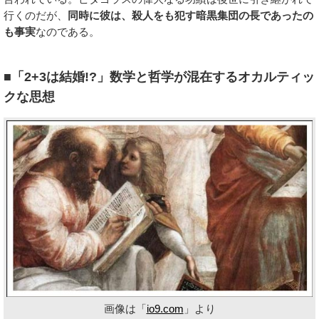
行くのだが、
同時に彼は、殺人をも犯す暗黒集団の長であったの
も事実
なのである。
■「2+3は結婚!?」数学と哲学が混在するオカルティッ
クな思想
画像は「
io9.com
」より