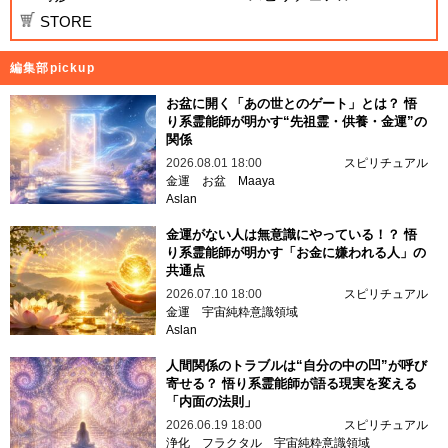
STORE
編集部pickup
お盆に開く「あの世とのゲート」とは？ 悟
り系霊能師が明かす“先祖霊・供養・金運”の
関係
2026.08.01 18:00
スピリチュアル
金運
お盆
Maaya
Aslan
金運がない人は無意識にやっている！？ 悟
り系霊能師が明かす「お金に嫌われる人」の
共通点
2026.07.10 18:00
スピリチュアル
金運
宇宙純粋意識領域
Aslan
人間関係のトラブルは“自分の中の凹”が呼び
寄せる？ 悟り系霊能師が語る現実を変える
「内面の法則」
2026.06.19 18:00
スピリチュアル
浄化
フラクタル
宇宙純粋意識領域