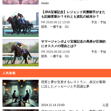
Aslan
【JRA宝塚記念】レジェンド武豊騎手がまた
も記録更新か？それとも波乱の結末か？
PR
2026.06.12 13:00
予言・予知
競馬
一攫千金
G1
サマージャンボより宝塚記念の馬券が圧倒的
にオススメの理由とは!?
PR
2026.06.08 13:00
予言・予知
競馬
一攫千金
G1
人気連載
現実と夢が交差するレストラン…叔父が最期
に託したメッセージと不思議な夢
2024.11.14 23:00
心霊