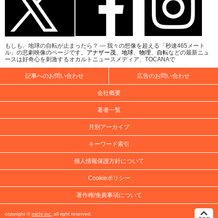
もしも、地球の自転が止まったら？ ― 我々の想像を超える「秒速465メート
ル」の悲劇映像のページです。
アナザー茂
、
地球
、
物理
、
自転
などの最新ニュ
ースは好奇心を刺激するオカルトニュースメディア、TOCANAで
記事へのお問い合わせ
広告のお問い合わせ
会社概要
著者一覧
月別アーカイブ
キーワード索引
個人情報保護方針について
Cookieポリシー
著作権/免責事項について
copyright ©
michi inc.
all right reserved.