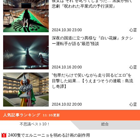
彼女は“それ”を叱ってしまった… 黒髪が招く
悲劇『呪われた卒業式の予行演習』
2024.10.30 23:00
心霊
深夜の国道に立つ異様な『白い花嫁』タクシ
ー運転手が語る“最恐”怪談
2024.10.16 20:00
心霊
“包帯だらけで笑いながら走り回るピエロ”を
目撃した結果…【うえまつそうの連載：島流
し奇譚】
2024.10.02 20:00
心霊
人気記事ランキング
11:35更新
不思議ベスト10！
総合
2400隻でエルニーニョを弱める計画の副作用