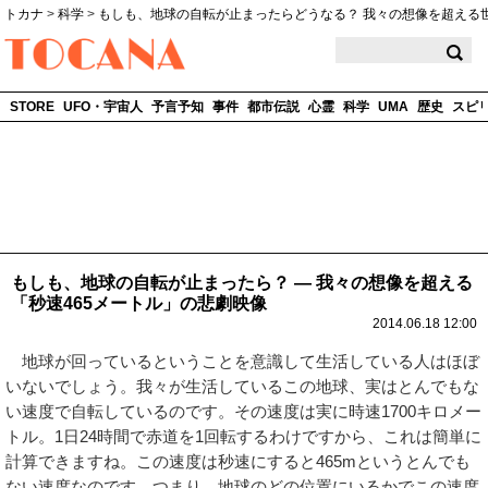
トカナ
>
科学
>
もしも、地球の自転が止まったらどうなる？ 我々の想像を超える
TOCANA
STORE
UFO・宇宙人
予言予知
事件
都市伝説
心霊
科学
UMA
歴史
スピ
もしも、地球の自転が止まったら？ ― 我々の想像を超える
「秒速465メートル」の悲劇映像
2014.06.18 12:00
地球が回っているということを意識して生活している人はほぼ
いないでしょう。我々が生活しているこの地球、実はとんでもな
い速度で自転しているのです。その速度は実に時速1700キロメー
トル。1日24時間で赤道を1回転するわけですから、これは簡単に
計算できますね。この速度は秒速にすると465mというとんでも
ない速度なのです。つまり、地球のどの位置にいるかでこの速度