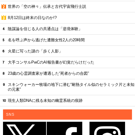
世界の「空の神々」伝承と古代宇宙飛行士説
8月12日は終末の日なのか!?
陰謀論を信じる人の共通点は「逆境体験」
名を呼ぶ声から逃げた遭難女性2人の20時間
火星に写った謎の「歩く人影」
大手コンサルPwCのAI報告書が幻覚だらけだった
23歳の心霊調査家が遭遇した“死者からの合図”
スキンウォーカー牧場の地下に潜む“耐熱タイル似のセラミック片と未知
の元素”
現生人類DNAに残る未知の幽霊系統の痕跡
SNS