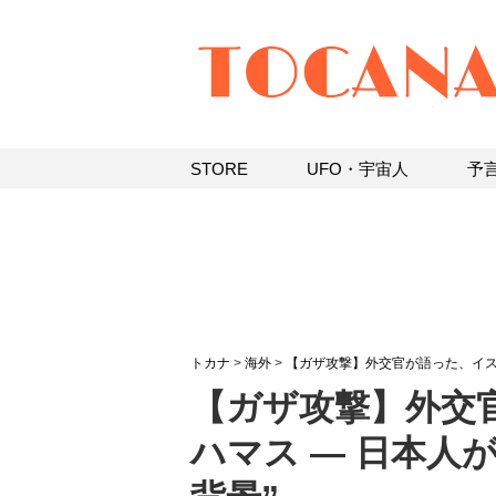
STORE
UFO・宇宙人
予
トカナ
>
海外
>
【ガザ攻撃】外交官が語った、イ
【ガザ攻撃】外交
ハマス ― 日本人