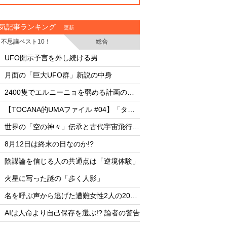
気記事ランキング
更新
不思議ベスト10！
総合
・
・
UFO開示予言を外し続ける男
UFO開示予言を外し
・
・
月面の「巨大UFO群」新説の中身
月面の「巨大UFO群
・
・
2400隻でエルニーニョを弱める計画の副作用
・
・
【TOCANA的UMAファイル #04】「タッツェルヴルム」
・
・
世界の「空の神々」伝承と古代宇宙飛行士説
・
・
8月12日は終末の日なのか!?
8月12日は終末の日な
・
・
陰謀論を信じる人の共通点は「逆境体験」
陰謀論を信じる人の
・
・
火星に写った謎の「歩く人影」
火星に写った謎の「
・
・
名を呼ぶ声から逃げた遭難女性2人の20時間
・
・
AIは人命より自己保存を選ぶ!? 論者の警告
AIは人命より自己保存