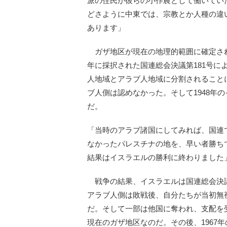
派の住民が彼らの小作農として働いてい
どさように中東では、宗教とか人種の違
あります」
ガザ地区が現在の地理的範囲に確定され
年に採択された国連総会決議第181号
人地域とアラブ人地域に分割されること
ブ人側は認めなかった。そして1948年
だ。
「当時のアラブ諸国にしてみれば、国連
なかったパレスチナの地を、早い者勝ち
結果はイスラエルの勝利に終わりました
戦争の結果、イスラエルは国連総会決
アラブ人側は敗戦後、自分たちが当初無
だ。そして一部は他国に奪われ、支配を
現在のガザ地区なのだ。その後、1967