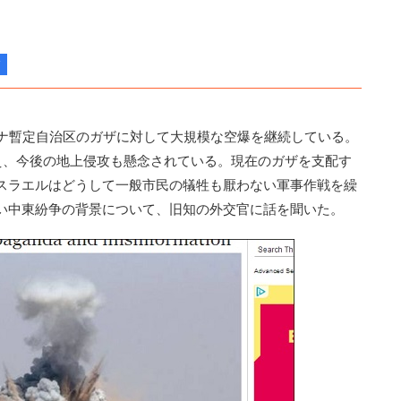
ナ暫定自治区のガザに対して大規模な空爆を継続している。
越え、今後の地上侵攻も懸念されている。現在のガザを支配す
スラエルはどうして一般市民の犠牲も厭わない軍事作戦を繰
い中東紛争の背景について、旧知の外交官に話を聞いた。