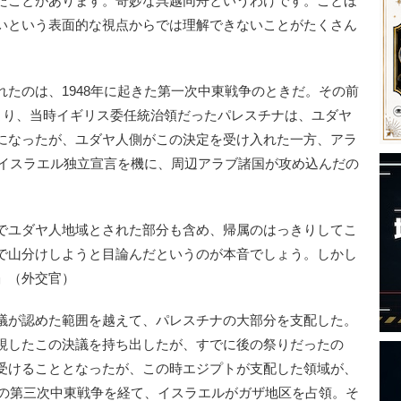
たことがあります。奇妙な呉越同舟というわけです。ことほ
いという表面的な視点からでは理解できないことがたくさん
たのは、1948年に起きた第一次中東戦争のときだ。その前
により、当時イギリス委任統治領だったパレスチナは、ユダヤ
になったが、ユダヤ人側がこの決定を受け入れた一方、アラ
のイスラエル独立宣言を機に、周辺アラブ諸国が攻め込んだの
でユダヤ人地域とされた部分も含め、帰属のはっきりしてこ
で山分けしようと目論んだというのが本音でしょう。しかし
」（外交官）
議が認めた範囲を越えて、パレスチナの大部分を支配した。
視したこの決議を持ち出したが、すでに後の祭りだったの
受けることとなったが、この時エジプトが支配した領域が、
年の第三次中東戦争を経て、イスラエルがガザ地区を占領。そ