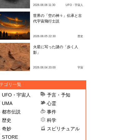
2026.08.06 11:30
UFO・宇宙人
世界の「空の神々」伝承と古
代宇宙飛行士説
2026.08.05 22:30
歴史
火星に写った謎の「歩く人
影」
2026.08.04 20:00
宇宙
テゴリ一覧
UFO・宇宙人
予言・予知
UMA
心霊
都市伝説
事件
歴史
科学
奇妙
スピリチュアル
STORE