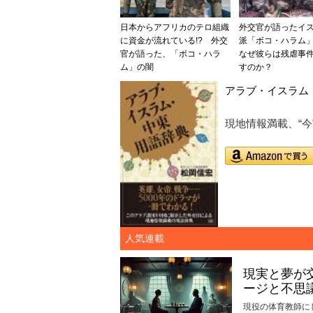
日本からアフリカのテロ組織
外交官が語ったイ
に資金が流れている!? 外交
派「ボコ・ハラム」
官が語った、「ボコ・ハラ
なぜ彼らは残虐事
ム」の闇
すのか？
アラブ・イスラム
現地情報満載、“今
人気連載
現実と夢が
ージと不思
現役の体育教師に