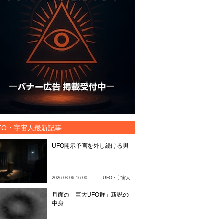
FO・宇宙人最新記事
UFO開示予言を外し続ける男
2026.08.06 16:00
UFO・宇宙人
月面の「巨大UFO群」新説の
中身