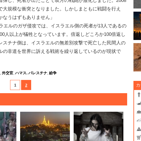
弾し、死者が出たことで双方の戦闘が激化しました。2008
で大規模な衝突となりました。しかしまともに戦闘を行え
かなうはずもありません」
スラエルのガザ侵攻では、イスラエル側の死者が13人であるの
00人以上が犠牲となっています。倍返しどころか100倍返し
レスチナ側は、イスラエルの無差別攻撃で死亡した民間人の
ルの非道を世界に訴える戦術を繰り返しているのが現状で
,
外交官
,
ハマス. パレスチナ
,
紛争
カ
1
2