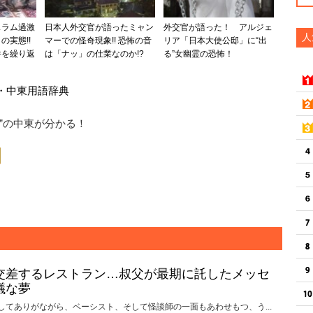
スラム過激
日本人外交官が語ったミャン
外交官が語った！ アルジェ
人
の実態!!
マーでの怪奇現象!! 恐怖の音
リア「日本大使公邸」に“出
件を繰り返
は「ナッ」の仕業なのか!?
る”女幽霊の恐怖！
・中東用語辞典
”の中東が分かる！
amazonで買う
交差するレストラン…叔父が最期に託したメッセ
議な夢
してありがながら、ベーシスト、そして怪談師の一面もあわせもつ、う...