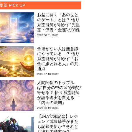
集部 PICK UP
お盆に開く「あの世と
のゲート」とは？ 悟り
系霊能師が明かす“先祖
霊・供養・金運”の関係
2026.08.01 18:00
金運がない人は無意識
にやっている！？ 悟り
系霊能師が明かす「お
金に嫌われる人」の共
通点
2026.07.10 18:00
人間関係のトラブル
は“自分の中の凹”が呼び
寄せる？ 悟り系霊能師
が語る現実を変える
「内面の法則」
2026.06.19 18:00
【JRA宝塚記念】レジ
ェンド武豊騎手がまた
も記録更新か？それと
も波乱の結末か？