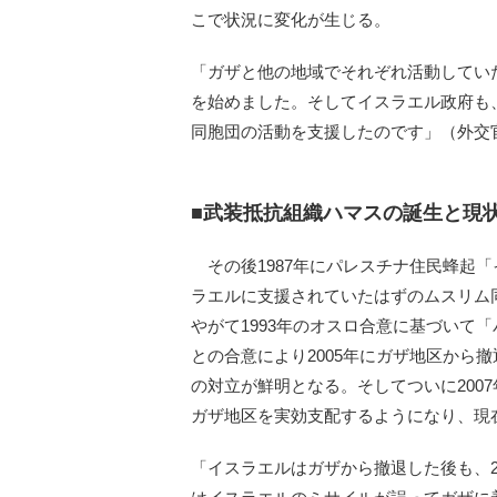
こで状況に変化が生じる。
「ガザと他の地域でそれぞれ活動してい
を始めました。そしてイスラエル政府も
同胞団の活動を支援したのです」（外交
■武装抵抗組織ハマスの誕生と現
その後1987年にパレスチナ住民蜂起
ラエルに支援されていたはずのムスリム
やがて1993年のオスロ合意に基づいて
との合意により2005年にガザ地区から
の対立が鮮明となる。そしてついに200
ガザ地区を実効支配するようになり、現
「イスラエルはガザから撤退した後も、20