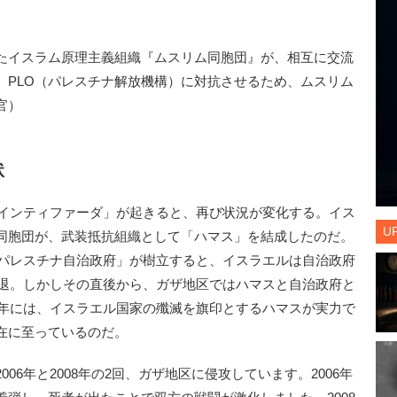
たイスラム原理主義組織『ムスリム同胞団』が、相互に交流
、PLO（パレスチナ解放機構）に対抗させるため、ムスリム
官）
状
「インティファーダ」が起きると、再び状況が変化する。イス
U
同胞団が、武装抵抗組織として「ハマス」を結成したのだ。
「パレスチナ自治政府」が樹立すると、イスラエルは自治政府
撤退。しかしその直後から、ガザ地区ではハマスと自治政府と
7年には、イスラエル国家の殲滅を旗印とするハマスが実力で
在に至っているのだ。
06年と2008年の2回、ガザ地区に侵攻しています。2006年