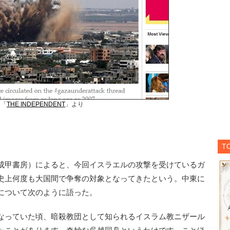
は「
THE INDEPENDENT
」より
T
成甲書房）によると、今回イスラエルの攻撃を受けているガ
史上何度も大国間で争奪の対象となってきたという。中東に
について次のように語った。
なっていた頃、暗殺教団として知られるイスラム教ニザール