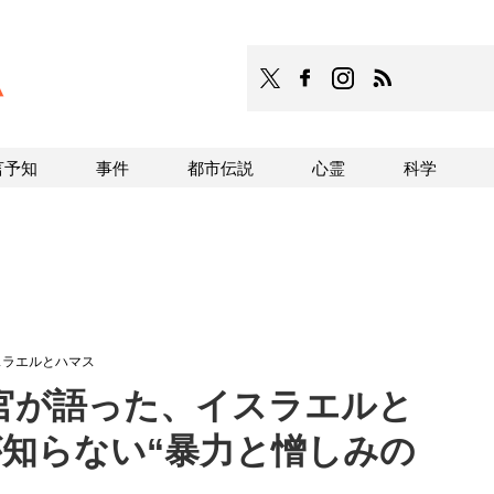
TOCANA
TOCANAのFacebookはこち
TOCANAのinstagra
TOCANAのRS
言予知
事件
都市伝説
心霊
科学
スラエルとハマス
官が語った、イスラエルと
が知らない“暴力と憎しみの