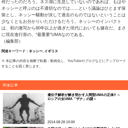
何だったのだろう。ネス湖に生息していないのであれば、もはや
ネッシーと呼ぶのは不適切なのでは……という議論はひとまず保
留とし、ネッシー騒動が決して過去のものではないということは
少なくともお分かりいただけるだろう。ネッシーのインパクト
は、初の激写から80年以上が過ぎた現代においても健在だ。まさ
に現在進行形の、“最重要”UMAなのである。
（編集部）
関連キーワード：
ネッシー
,
イギリス
※ 本記事の内容を無断で転載・動画化し、YouTubeやブログなどにアップロード
することを固く禁じます。
関連記事
遺伝子解析が解き明かす人間型UMAの正体!! ～
ロシアの女UMA「ザナ」の謎～
2014.08.28 10:00