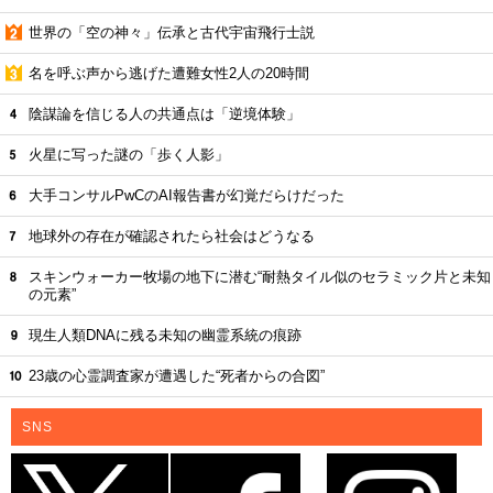
世界の「空の神々」伝承と古代宇宙飛行士説
名を呼ぶ声から逃げた遭難女性2人の20時間
陰謀論を信じる人の共通点は「逆境体験」
火星に写った謎の「歩く人影」
大手コンサルPwCのAI報告書が幻覚だらけだった
地球外の存在が確認されたら社会はどうなる
スキンウォーカー牧場の地下に潜む“耐熱タイル似のセラミック片と未知
の元素”
現生人類DNAに残る未知の幽霊系統の痕跡
23歳の心霊調査家が遭遇した“死者からの合図”
SNS