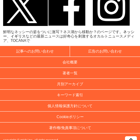
鮮明なネッシーの姿をついに激写？ネス湖から移動か？のページです。
ネッシ
ー
、
イギリス
などの最新ニュースは好奇心を刺激するオカルトニュースメディ
ア、TOCANAで
記事へのお問い合わせ
広告のお問い合わせ
会社概要
著者一覧
月別アーカイブ
キーワード索引
個人情報保護方針について
Cookieポリシー
著作権/免責事項について
copyright ©
michi inc.
all right reserved.