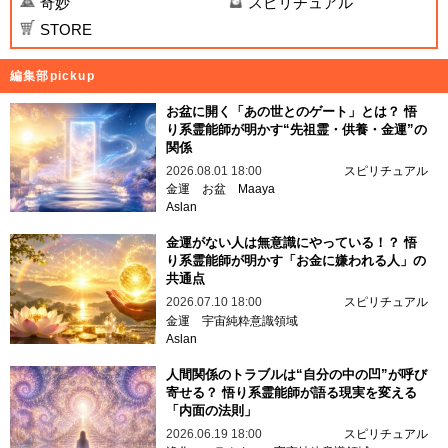
奇妙
スピリチュアル
STORE
編集部pickup
お盆に開く「あの世とのゲート」とは？ 悟
り系霊能師が明かす“先祖霊・供養・金運”の
関係
2026.08.01 18:00
スピリチュアル
金運
お盆
Maaya
Aslan
金運がない人は無意識にやっている！？ 悟
り系霊能師が明かす「お金に嫌われる人」の
共通点
2026.07.10 18:00
スピリチュアル
金運
宇宙純粋意識領域
Aslan
人間関係のトラブルは“自分の中の凹”が呼び
寄せる？ 悟り系霊能師が語る現実を変える
「内面の法則」
2026.06.19 18:00
スピリチュアル