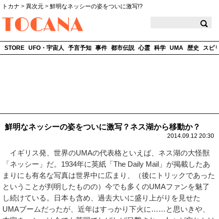
トカナ
>
異次元
>
鮮明なネッシーの姿をついに激写!?
TOCANA
STORE
UFO・宇宙人
予言予知
事件
都市伝説
心霊
科学
UMA
歴史
スピ
鮮明なネッシーの姿をついに激写？ネス湖から移動か？
2014.09.12 20:30
イギリス発、世界のUMAの代表格といえば、ネス湖の大怪獣
「ネッシー」だ。1934年に英紙「The Daily Mail」が掲載したあ
まりにも有名な写真は世界中に広まり、（後にトリックであった
ということが判明したものの）今でも多くのUMAファンを魅了
し続けている。日本も含め、過去大いに盛り上がりを見せた
UMAブームだったが、近年はすっかり下火に……と思いきや、