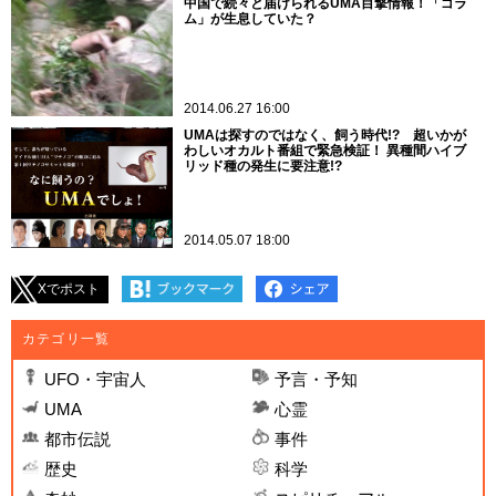
中国で続々と届けられるUMA目撃情報！「ゴラ
ム」が生息していた？
2014.06.27 16:00
UMAは探すのではなく、飼う時代!? 超いかが
わしいオカルト番組で緊急検証！ 異種間ハイブ
リッド種の発生に要注意!?
2014.05.07 18:00
Xでポスト
カテゴリ一覧
UFO・宇宙人
予言・予知
UMA
心霊
都市伝説
事件
歴史
科学