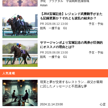
浄化
フラクタル
宇宙純粋意識領域
Aslan
【JRA宝塚記念】レジェンド武豊騎手がまた
も記録更新か？それとも波乱の結末か？
PR
2026.06.12 13:00
予言・予知
競馬
一攫千金
G1
サマージャンボより宝塚記念の馬券が圧倒的
にオススメの理由とは!?
PR
2026.06.08 13:00
予言・予知
競馬
一攫千金
G1
人気連載
現実と夢が交差するレストラン…叔父が最期
に託したメッセージと不思議な夢
2024.11.14 23:00
心霊