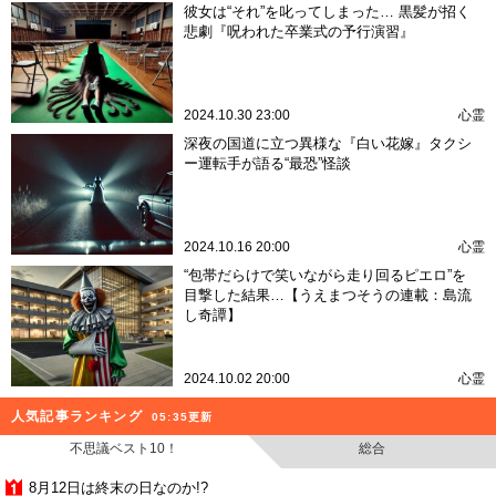
彼女は“それ”を叱ってしまった… 黒髪が招く
悲劇『呪われた卒業式の予行演習』
2024.10.30 23:00
心霊
深夜の国道に立つ異様な『白い花嫁』タクシ
ー運転手が語る“最恐”怪談
2024.10.16 20:00
心霊
“包帯だらけで笑いながら走り回るピエロ”を
目撃した結果…【うえまつそうの連載：島流
し奇譚】
2024.10.02 20:00
心霊
人気記事ランキング
05:35更新
不思議ベスト10！
総合
8月12日は終末の日なのか!?