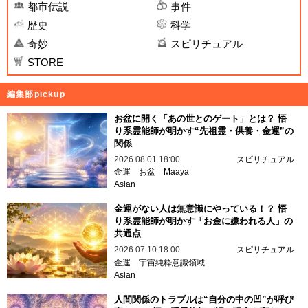
都市伝説
事件
歴史
科学
奇妙
スピリチュアル
STORE
編集部pickup
お盆に開く「あの世とのゲート」とは？ 悟
り系霊能師が明かす“先祖霊・供養・金運”の
関係
2026.08.01 18:00
スピリチュアル
金運
お盆
Maaya
Aslan
金運がない人は無意識にやっている！？ 悟
り系霊能師が明かす「お金に嫌われる人」の
共通点
2026.07.10 18:00
スピリチュアル
金運
宇宙純粋意識領域
Aslan
人間関係のトラブルは“自分の中の凹”が呼び