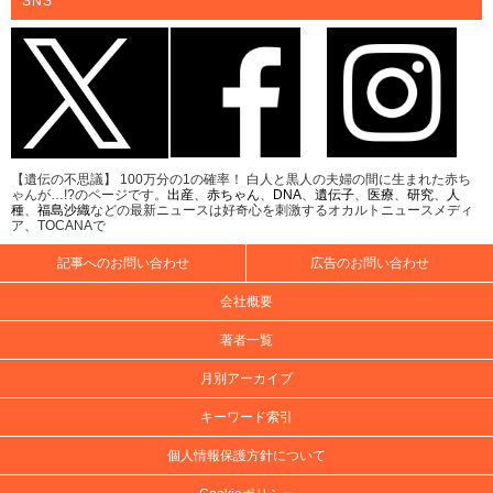
SNS
【遺伝の不思議】 100万分の1の確率！ 白人と黒人の夫婦の間に生まれた赤ち
ゃんが…!?のページです。
出産
、
赤ちゃん
、
DNA
、
遺伝子
、
医療
、
研究
、
人
種
、
福島沙織
などの最新ニュースは好奇心を刺激するオカルトニュースメディ
ア、TOCANAで
記事へのお問い合わせ
広告のお問い合わせ
会社概要
著者一覧
月別アーカイブ
キーワード索引
個人情報保護方針について