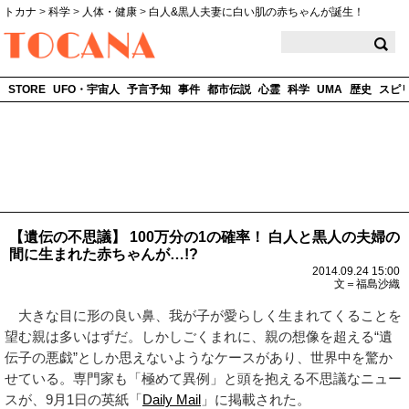
トカナ
>
科学
>
人体・健康
>
白人&黒人夫妻に白い肌の赤ちゃんが誕生！
TOCANA
STORE
UFO・宇宙人
予言予知
事件
都市伝説
心霊
科学
UMA
歴史
スピ
【遺伝の不思議】 100万分の1の確率！ 白人と黒人の夫婦の
間に生まれた赤ちゃんが…!?
2014.09.24 15:00
文＝福島沙織
大きな目に形の良い鼻、我が子が愛らしく生まれてくることを
望む親は多いはずだ。しかしごくまれに、親の想像を超える“遺
伝子の悪戯”としか思えないようなケースがあり、世界中を驚か
せている。専門家も「極めて異例」と頭を抱える不思議なニュー
スが、9月1日の英紙「
Daily Mail
」に掲載された。