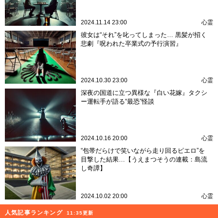
2024.11.14 23:00
心霊
彼女は“それ”を叱ってしまった… 黒髪が招く
悲劇『呪われた卒業式の予行演習』
2024.10.30 23:00
心霊
深夜の国道に立つ異様な『白い花嫁』タクシ
ー運転手が語る“最恐”怪談
2024.10.16 20:00
心霊
“包帯だらけで笑いながら走り回るピエロ”を
目撃した結果…【うえまつそうの連載：島流
し奇譚】
2024.10.02 20:00
心霊
人気記事ランキング
11:35更新