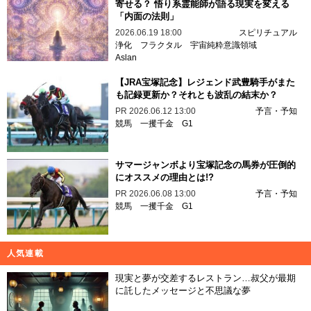
寄せる？ 悟り系霊能師が語る現実を変える
「内面の法則」
2026.06.19 18:00
スピリチュアル
浄化
フラクタル
宇宙純粋意識領域
Aslan
【JRA宝塚記念】レジェンド武豊騎手がまた
も記録更新か？それとも波乱の結末か？
PR
2026.06.12 13:00
予言・予知
競馬
一攫千金
G1
サマージャンボより宝塚記念の馬券が圧倒的
にオススメの理由とは!?
PR
2026.06.08 13:00
予言・予知
競馬
一攫千金
G1
人気連載
現実と夢が交差するレストラン…叔父が最期
に託したメッセージと不思議な夢