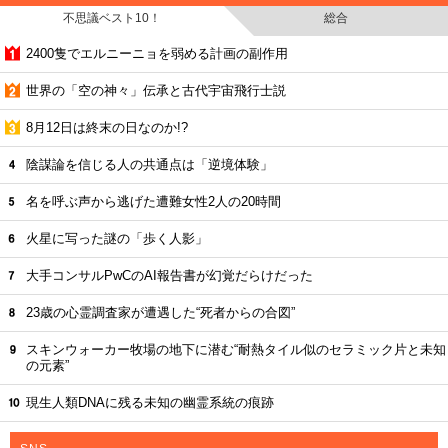
不思議ベスト10！
総合
2400隻でエルニーニョを弱める計画の副作用
世界の「空の神々」伝承と古代宇宙飛行士説
8月12日は終末の日なのか!?
陰謀論を信じる人の共通点は「逆境体験」
名を呼ぶ声から逃げた遭難女性2人の20時間
火星に写った謎の「歩く人影」
大手コンサルPwCのAI報告書が幻覚だらけだった
23歳の心霊調査家が遭遇した“死者からの合図”
スキンウォーカー牧場の地下に潜む“耐熱タイル似のセラミック片と未知
の元素”
現生人類DNAに残る未知の幽霊系統の痕跡