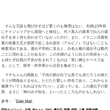
そんな冗談も飛び出すほど驚くのも無理はない。夫婦は5年前
にナイジェリアから英国へと移住し、代々黒人の家系で白人の遺
伝子を全く持ち合わせていなかったのだ。また、メラニン沈着色
素の色素欠乏が原因で起こる白皮症（アルビノ）ではないことも
検査済みである。遺伝子学的に見ると、白色人種の遺伝子は数代
ごとに現れることがあるが、この夫婦のように白人の先祖を一人
も持たず白肌の子供が生まれてくるのは「実に稀なケースであ
る」として、医学・科学界から注目を集めている。
マチちゃんの両親も「子供の肌が白でも黒でも赤だろうが緑だ
ろうが関係ありません。ただただ愛しい存在であり、これからも
健康でいてくれればそれでいい」と語っている。この遺伝子の変
異、まさに「神のみぞ知る」といったところなのかもしれない。
参考：「
Daily Mail
」
関連キーワード：
出産
,
赤ちゃん
,
DNA
,
遺伝子
,
医療
,
研究
,
人種
,
福島沙織