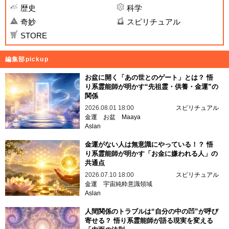
歴史
科学
奇妙
スピリチュアル
STORE
編集部pickup
お盆に開く「あの世とのゲート」とは？ 悟
り系霊能師が明かす“先祖霊・供養・金運”の
関係
2026.08.01 18:00
スピリチュアル
金運
お盆
Maaya
Aslan
金運がない人は無意識にやっている！？ 悟
り系霊能師が明かす「お金に嫌われる人」の
共通点
2026.07.10 18:00
スピリチュアル
金運
宇宙純粋意識領域
Aslan
人間関係のトラブルは“自分の中の凹”が呼び
寄せる？ 悟り系霊能師が語る現実を変える