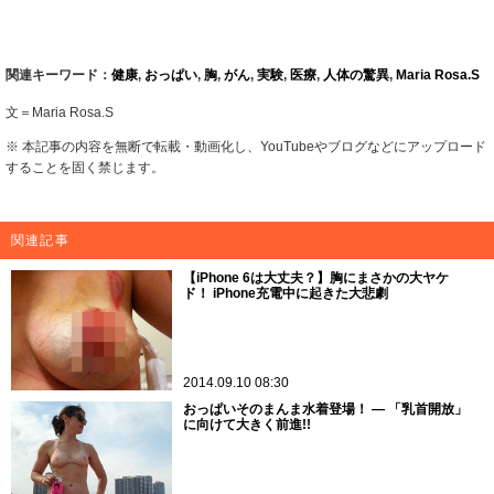
関連キーワード：
健康
,
おっぱい
,
胸
,
がん
,
実験
,
医療
,
人体の驚異
,
Maria Rosa.S
文＝Maria Rosa.S
※ 本記事の内容を無断で転載・動画化し、YouTubeやブログなどにアップロード
することを固く禁じます。
関連記事
【iPhone 6は大丈夫？】胸にまさかの大ヤケ
ド！ iPhone充電中に起きた大悲劇
2014.09.10 08:30
おっぱいそのまんま水着登場！ ― 「乳首開放」
に向けて大きく前進!!