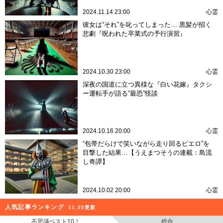
2024.11.14 23:00
心霊
彼女は“それ”を叱ってしまった… 黒髪が招く
悲劇『呪われた卒業式の予行演習』
2024.10.30 23:00
心霊
深夜の国道に立つ異様な『白い花嫁』タクシ
ー運転手が語る“最恐”怪談
2024.10.16 20:00
心霊
“包帯だらけで笑いながら走り回るピエロ”を
目撃した結果…【うえまつそうの連載：島流
し奇譚】
2024.10.02 20:00
心霊
人気記事ランキング
11:35更新
不思議ベスト10！
総合