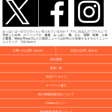
おっぱいは一日でどのくらい見られているのか？ ブラに仕込んだ“ブラカム”で
実験した結果…のページです。
健康
、
おっぱい
、
胸
、
がん
、
実験
、
医療
、
人体
の驚異
、
Maria Rosa.S
などの最新ニュースは好奇心を刺激するオカルトニュー
スメディア、TOCANAで
記事へのお問い合わせ
広告のお問い合わせ
会社概要
著者一覧
月別アーカイブ
キーワード索引
個人情報保護方針について
Cookieポリシー
著作権/免責事項について