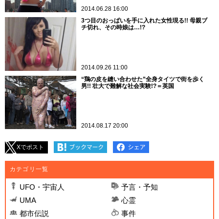
2014.06.28 16:00
3つ目のおっぱいを手に入れた女性現る!! 母親ブ
チ切れ、その時娘は…!?
2014.09.26 11:00
“鶏の皮を縫い合わせた”全身タイツで街を歩く
男!! 壮大で難解な社会実験!?＝英国
2014.08.17 20:00
Xでポスト
カテゴリ一覧
UFO・宇宙人
予言・予知
UMA
心霊
都市伝説
事件