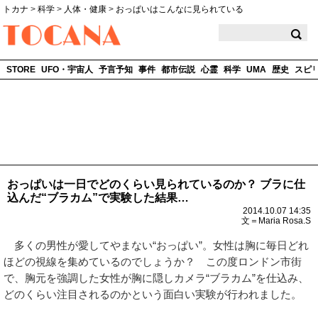
トカナ
>
科学
>
人体・健康
>
おっぱいはこんなに見られている
TOCANA
STORE
UFO・宇宙人
予言予知
事件
都市伝説
心霊
科学
UMA
歴史
スピ
おっぱいは一日でどのくらい見られているのか？ ブラに仕
込んだ“ブラカム”で実験した結果…
2014.10.07 14:35
文＝Maria Rosa.S
多くの男性が愛してやまない“おっぱい”。女性は胸に毎日どれ
ほどの視線を集めているのでしょうか？ この度ロンドン市街
で、胸元を強調した女性が胸に隠しカメラ“ブラカム”を仕込み、
どのくらい注目されるのかという面白い実験が行われました。