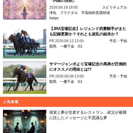
「内面の法則」
2026.06.19 18:00
スピリチュアル
浄化
フラクタル
宇宙純粋意識領域
Aslan
【JRA宝塚記念】レジェンド武豊騎手がまた
も記録更新か？それとも波乱の結末か？
PR
2026.06.12 13:00
予言・予知
競馬
一攫千金
G1
サマージャンボより宝塚記念の馬券が圧倒的
にオススメの理由とは!?
PR
2026.06.08 13:00
予言・予知
競馬
一攫千金
G1
人気連載
現実と夢が交差するレストラン…叔父が最期
に託したメッセージと不思議な夢