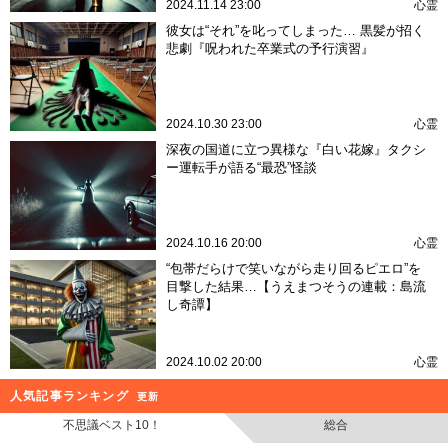
2024.11.14 23:00
心霊
彼女は“それ”を叱ってしまった… 黒髪が招く
悲劇『呪われた卒業式の予行演習』
2024.10.30 23:00
心霊
深夜の国道に立つ異様な『白い花嫁』タクシ
ー運転手が語る“最恐”怪談
2024.10.16 20:00
心霊
“包帯だらけで笑いながら走り回るピエロ”を
目撃した結果…【うえまつそうの連載：島流
し奇譚】
2024.10.02 20:00
心霊
人気記事ランキング
更新
不思議ベスト10！
総合