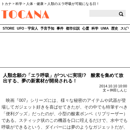
トカナ
>
科学
>
人体・健康
>
人類のエラ呼吸が可能になる日！
TOCANA
STORE
UFO・宇宙人
予言予知
事件
都市伝説
心霊
科学
UMA
歴史
スピ
人類念願の「エラ呼吸」がついに実現!? 酸素を集めて放
出する、夢の新素材が開発される！
2014.10.10 10:00
文＝仲田しんじ
映画『007』シリーズには、様々な秘密のアイテムや武器が登
場してガジェット好きを喜ばせてきたが、その中でも特筆すべき
「便利グッズ」だったのが、小型の酸素ボンベ（リブリーザー）
である。スティック状のこの機器を口に咥えるだけで、水中でも
呼吸ができるという、ダイバーには夢のようなガジェットだが、