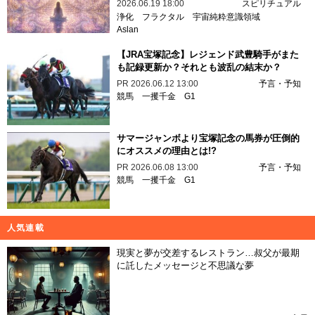
2026.06.19 18:00
スピリチュアル
浄化
フラクタル
宇宙純粋意識領域
Aslan
【JRA宝塚記念】レジェンド武豊騎手がまた
も記録更新か？それとも波乱の結末か？
PR
2026.06.12 13:00
予言・予知
競馬
一攫千金
G1
サマージャンボより宝塚記念の馬券が圧倒的
にオススメの理由とは!?
PR
2026.06.08 13:00
予言・予知
競馬
一攫千金
G1
人気連載
現実と夢が交差するレストラン…叔父が最期
に託したメッセージと不思議な夢