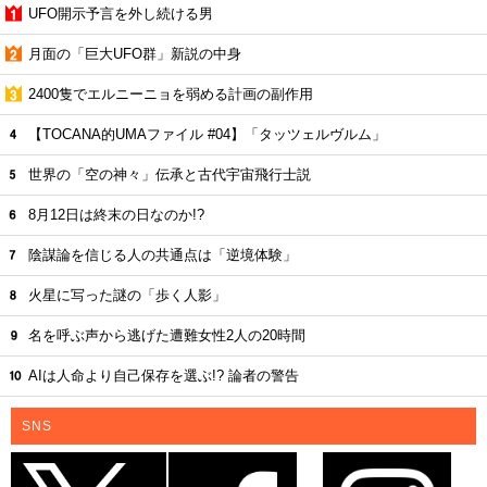
UFO開示予言を外し続ける男
月面の「巨大UFO群」新説の中身
2400隻でエルニーニョを弱める計画の副作用
【TOCANA的UMAファイル #04】「タッツェルヴルム」
世界の「空の神々」伝承と古代宇宙飛行士説
8月12日は終末の日なのか!?
陰謀論を信じる人の共通点は「逆境体験」
火星に写った謎の「歩く人影」
名を呼ぶ声から逃げた遭難女性2人の20時間
AIは人命より自己保存を選ぶ!? 論者の警告
SNS