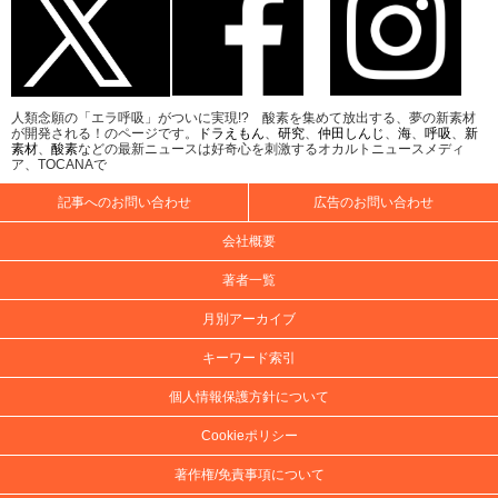
人類念願の「エラ呼吸」がついに実現!? 酸素を集めて放出する、夢の新素材
が開発される！のページです。
ドラえもん
、
研究
、
仲田しんじ
、
海
、
呼吸
、
新
素材
、
酸素
などの最新ニュースは好奇心を刺激するオカルトニュースメディ
ア、TOCANAで
記事へのお問い合わせ
広告のお問い合わせ
会社概要
著者一覧
月別アーカイブ
キーワード索引
個人情報保護方針について
Cookieポリシー
著作権/免責事項について