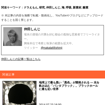
関連キーワード：
ドラえもん
,
研究
,
仲田しんじ
,
海
,
呼吸
,
新素材
,
酸素
※ 本記事の内容を無断で転載・動画化し、YouTubeやブログなどにアップロード
することを固く禁じます。
仲田しんじ
場末の酒場の片隅を好む都会の孤独な思索者でフリーライタ
ー。
興味本位で考察と執筆の範囲を拡大中。
ツイッター
@nakata66shinji
仲田しんじの記事一覧はこちら
関連記事
地球上で最も黒い「黒色」が開発される ― 光を
飲み込む「バンタブラック」。ブラックホール
に最も近い世界
2014.07.23 16:00