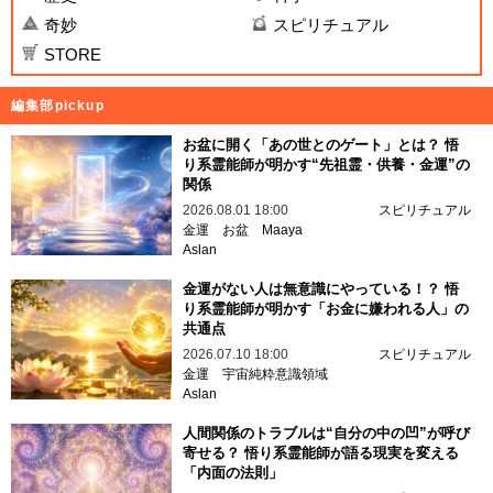
奇妙
スピリチュアル
STORE
編集部pickup
お盆に開く「あの世とのゲート」とは？ 悟
り系霊能師が明かす“先祖霊・供養・金運”の
関係
2026.08.01 18:00
スピリチュアル
金運
お盆
Maaya
Aslan
金運がない人は無意識にやっている！？ 悟
り系霊能師が明かす「お金に嫌われる人」の
共通点
2026.07.10 18:00
スピリチュアル
金運
宇宙純粋意識領域
Aslan
人間関係のトラブルは“自分の中の凹”が呼び
寄せる？ 悟り系霊能師が語る現実を変える
「内面の法則」