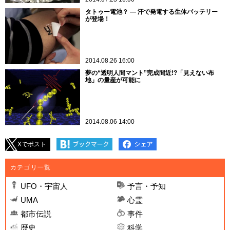
タトゥー電池？ ― 汗で発電する生体バッテリー
が登場！
2014.08.26 16:00
夢の“透明人間マント”完成間近!?「見えない布
地」の量産が可能に
2014.08.06 14:00
Xでポスト
カテゴリ一覧
UFO・宇宙人
予言・予知
UMA
心霊
都市伝説
事件
歴史
科学