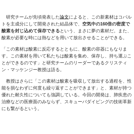
研究チームが先頃発表した
論文
によると、この新素材はコバル
トを主成分にして開発された結晶体で、
空気中の160倍の密度で
酸素を封じ込めて保存できる
という、まさに夢の素材だ。また、
酸素が必要な時には熱などを用いて放出させることができる。
「この素材は酸素に反応するとともに、酸素の容器にもなりま
す。この素材を用いて私たちは酸素を集め、保存し、持ち運ぶこ
とができるのです」と研究チームのリーダーであるクリスティ
ン・マッケンジー教授は語る。
教授はさらに「この素材は酸素を吸収して放出する過程を、性
能を損なわずに何度も繰り返すことができます」と、素材が持つ
優れた耐久性についても強調している。今回の開発は、肺疾患の
治療などの医療面のみならず、スキューバダイビングの技術革新
にも繋がるという。