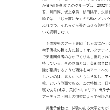
か論考IIを参照)このグループは、200
吾、川田淳、坂上卓男、杉田陽平、永畑
論では、「じゃぽにか」の活動とメンバ
ふれつつ、それらから導き出せる美術予
いて説明したい。
予備校発のアート集団「じゃぽにか」
術予備校の捉え方に新しくオルタナティ
で美術関係者のなかでくり返し批判され
待している。その側面とは、美術教育に
隆が指摘するような西洋志向アートへの
したいのは、素人からともに学習し、ア
校、という側面である。この特性は、日
礎であり(通常、美術のキャリアに出身予
アーティスト同士の慣習によって例証さ
美術予備校は、試験のある大学とちが