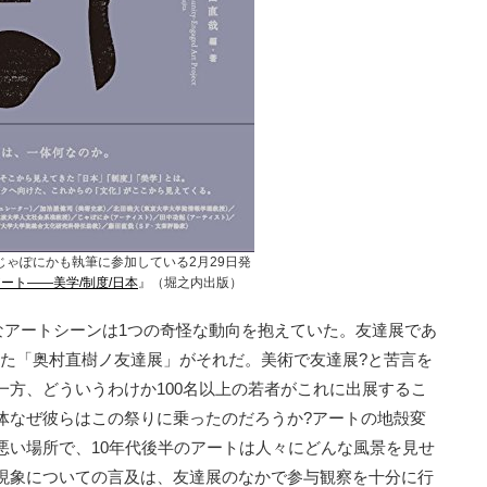
じゃぽにかも執筆に参加している2月29日発
ート――美学/制度/日本
』（堀之内出版）
なアートシーンは1つの奇怪な動向を抱えていた。友達展であ
らかれた「奥村直樹ノ友達展」がそれだ。美術で友達展?と苦言を
一方、どういうわけか100名以上の若者がこれに出展するこ
体なぜ彼らはこの祭りに乗ったのだろうか?アートの地殻変
悪い場所で、10年代後半のアートは人々にどんな風景を見せ
現象についての言及は、友達展のなかで参与観察を十分に行