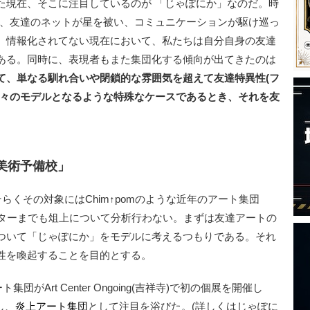
た現在、そこに注目しているのが 「じゃぽにか」なのだ。時
ろしく、友達のネットが星を被い、コミュニケーションが駆け巡っ
、情報化されてない現在において、私たちは自分自身の友達
ある。同時に、表現者もまた集団化する傾向が出てきたのは
て、単なる馴れ合いや閉鎖的な雰囲気を超えて友達特異性(フ
人々のモデルとなるような特殊なケースであるとき、それを友
美術予備校」
らくその対象にはChim↑pomのような近年のアート集団
ンターまでも俎上について分析行わない。まずは友達アートの
ついて「じゃぽにか」をモデルに考えるつもりである。それ
性を喚起することを目的とする。
がArt Center Ongoing(吉祥寺)で初の個展を開催し
し、
炎上アート集団
として注目を浴びた。(詳しくはじゃぽに