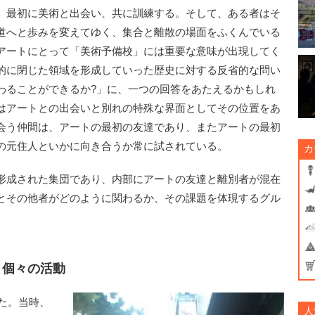
、最初に美術と出会い、共に訓練する。そして、ある者はそ
道へと歩みを変えてゆく、集合と離散の場面をふくんでいる
アートにとって「美術予備校」には重要な意味が出現してく
的に閉じた領域を形成していった歴史に対する反省的な問い
わることができるか?」に、一つの回答をあたえるかもしれ
はアートとの出会いと別れの特殊な界面としてその位置をあ
会う仲間は、アートの最初の友達であり、またアートの最初
の元住人といかに向き合うか常に試されている。
カ
形成された集団であり、内部にアートの友達と離別者が混在
とその他者がどのように関わるか、その課題を体現するグル
と個々の活動
た。当時、
人