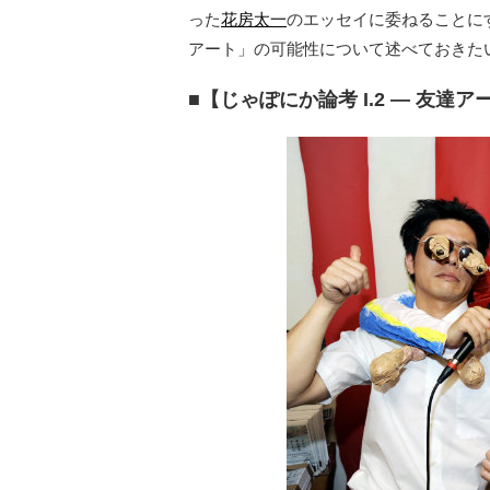
った
花房太一
のエッセイに委ねることに
アート」の可能性について述べておきた
■【じゃぽにか論考 I.2 ― 友