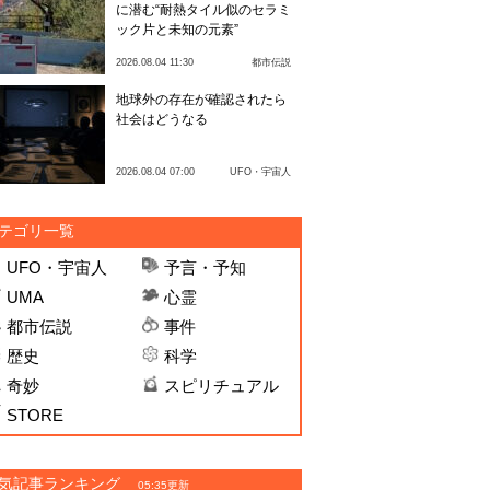
に潜む“耐熱タイル似のセラミ
ック片と未知の元素”
2026.08.04 11:30
都市伝説
地球外の存在が確認されたら
社会はどうなる
2026.08.04 07:00
UFO・宇宙人
テゴリ一覧
UFO・宇宙人
予言・予知
UMA
心霊
都市伝説
事件
歴史
科学
奇妙
スピリチュアル
STORE
気記事ランキング
05:35更新