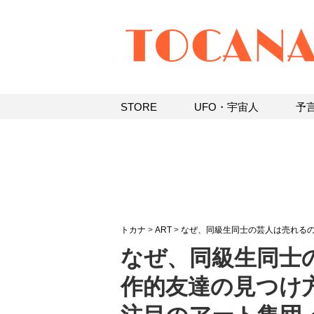
STORE
UFO・宇宙人
予
トカナ
>
ART
>
なぜ、同級生同士の芸人は売れる
なぜ、同級生同士
作的友達の見つけ