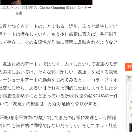
」 2015年 Art Center Ongoing 撮影:ケロッピー
前田
友達とつくるアートのことである。近年、次々と誕生してい
達アートは潜在している。もう少し厳密に言えば、共同制作
って存在し、その友達性が作品に濃密に反映されるようなア
、友達ためのアート」ではなく、人々にたいして友達のモデ
T
の美術においては、そんな恥ずかしい「友達」を冠する表現
レーショナルアートの動向を眺めてみると、ニコラ・ブリオ
社交性に堕ち、あるいはそれを批判的に更新しようとしたク
露悪性を晒すにとどまっている(丹羽良徳の@KCUAの一件
おいて「友達」の概念は、かなり危険な香りがする。
正統)を水平方向に結びつけてきたのは常に友達という関係
おいても潜在的に同様ではないだろうか。そしてネット社会