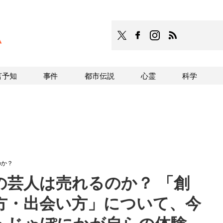
TOCANA
TOCANAのFacebookはこち
TOCANAのinstagra
TOCANAのRS
言予知
事件
都市伝説
心霊
科学
のか？
の芸人は売れるのか？ 「創
方・出会い方」について、今