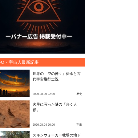
FO・宇宙人最新記事
世界の「空の神々」伝承と古
代宇宙飛行士説
2026.08.05 22:30
歴史
火星に写った謎の「歩く人
影」
2026.08.04 20:00
宇宙
スキンウォーカー牧場の地下