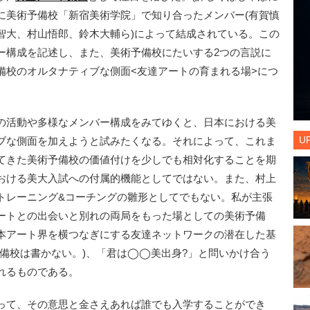
2年に美術予備校「新宿美術学院」で知り合ったメンバー(有賀慎
智大、村山悟郎、鈴木大輔ら)によって結成されている。この
ー構成を記述し、また、美術予備校にたいする2つの言説に
備校のオルタナティブな側面<友達アートの育まれる場>につ
の活動や多様なメンバー構成をみてゆくと、日本における美
U
ブな側面を加えようと試みたくなる。それによって、これま
てきた美術予備校の価値付けを少しでも相対化することを期
おける美大入試への付属的機能としてではない。また、村上
トレーニング&コーチングの雛形としてでもない。私が主張
ートとの出会いと別れの両局をもった場としての美術予備
本アート界を横つなぎにする友達ネットワークの潜在した基
備校は書かない。)、「君は◯◯美出身?」と問いかけ合う
れるものである。
って、その意思と金さえあれば誰でも入学することができ