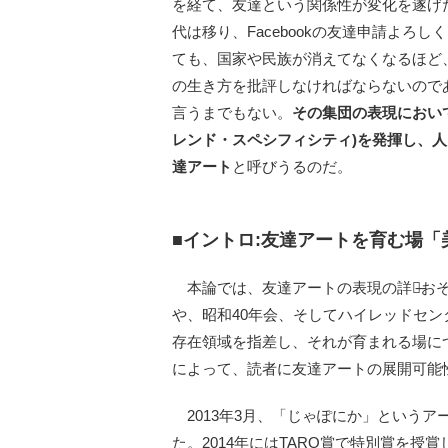
を経て、友達という関係性が変化を遂げ
代は移り、Facebookの友達申請よ
ても、国家や民族が消えてなくなるほど
の生き方を批評しなければならないので
言うまでもない。
その集団の表現におい
レンド・スペシフィシティ)を発揮し、
達アート
と呼びうるのだ。
■イントロ:友達アートを育む場「
本論では、友達アートの表現の詳細̶おそ
や、昭和40年会、そしてハイレッドセ
存在領域を指差し、それが育まれる場に
によって、読者に友達アートの展開可能
2013年3月、「じゃぽにか」というアート集団
た。2014年にはTARO賞で特別賞を授賞