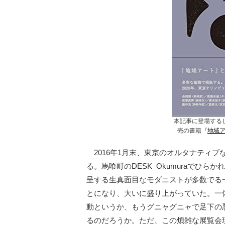
本記事に登場する
売の書籍『
地域ア
2016年1月末、東京のオルタナティブ
る。馬喰町のDESK_Okumuraでひ
呈する生真面目なモダニストが多数でる
とになり、大いに盛り上がっていた。一
動というか、もうグニャグニャで足下の
るのだろうか。ただ、この煩雑な展覧会