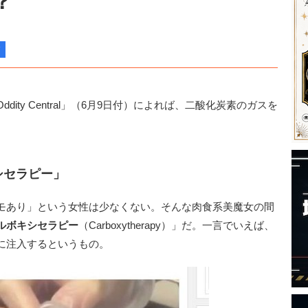
？
ty Central」（6月9日付）によれば、二酸化炭素のガスを
シセラピー」
モあり」という女性は少なくない。そんな肉食系美魔女の間
ルボキシセラピー
（Carboxytherapy）」だ。一言でいえば、
に注入するというもの。