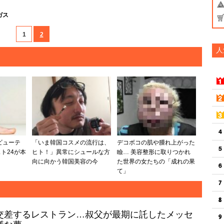
ガス
1
2
人
ビューテ
「いま韓国コスメの流行は、
デコボコの肌や腫れ上がった
ト24が本
ヒト！」異常にシュールな方
瞼… 美容整形に取りつかれ
向に向かう韓国美容の今
た世界の女たちの「成れの果
て」
交差するレストラン…叔父が最期に託したメッセ