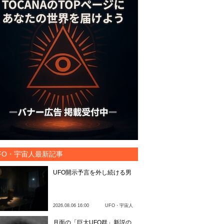
FO・宇宙人最新記事
UFO開示予言を外し続ける男
2026.08.06 16:00
UFO・宇宙人
月面の「巨大UFO群」新説の