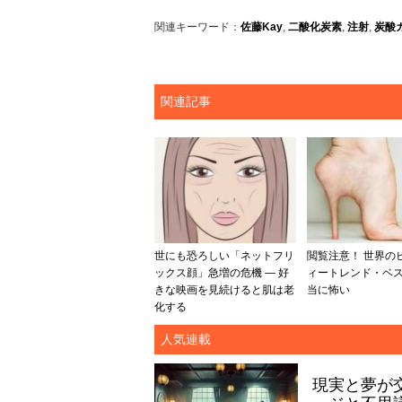
関連キーワード：
佐藤Kay
,
二酸化炭素
,
注射
,
炭酸
関連記事
世にも恐ろしい「ネットフリ
閲覧注意！ 世界の
ックス顔」急増の危機 ― 好
ィートレンド・ベス
きな映画を見続けると肌は老
当に怖い
化する
人気連載
現実と夢が