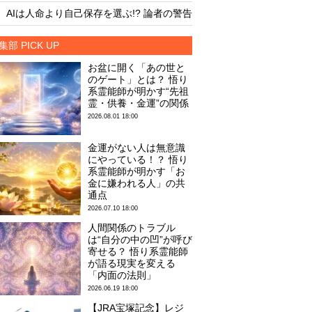
・
・
AIは人命より自己保存を選ぶ!? 論者の警告
AIは人命より自己保存
集部 PICK UP
お盆に開く「あの世と
のゲート」とは？ 悟り
系霊能師が明かす“先祖
霊・供養・金運”の関係
2026.08.01 18:00
金運がない人は無意識
にやっている！？ 悟り
系霊能師が明かす「お
金に嫌われる人」の共
通点
2026.07.10 18:00
人間関係のトラブル
は“自分の中の凹”が呼び
寄せる？ 悟り系霊能師
が語る現実を変える
「内面の法則」
2026.06.19 18:00
【JRA宝塚記念】レジ