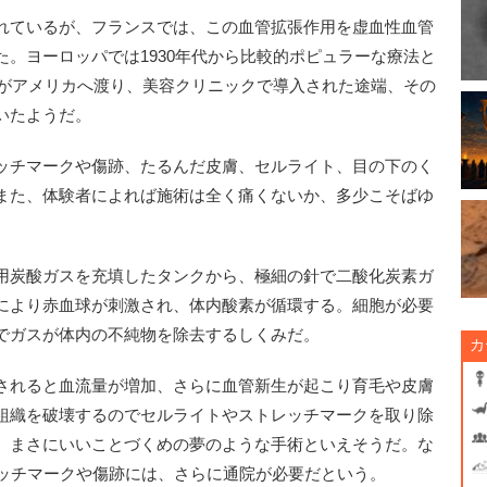
れているが、フランスでは、この血管拡張作用を虚血性血管
。ヨーロッパでは1930年代から比較的ポピュラーな療法と
術がアメリカへ渡り、美容クリニックで導入された途端、その
いたようだ。
ッチマークや傷跡、たるんだ皮膚、セルライト、目の下のく
また、体験者によれば施術は全く痛くないか、多少こそばゆ
用炭酸ガスを充填したタンクから、極細の針で二酸化炭素ガ
により赤血球が刺激され、体内酸素が循環する。細胞が必要
でガスが体内の不純物を除去するしくみだ。
カ
されると血流量が増加、さらに血管新生が起こり育毛や皮膚
組織を破壊するのでセルライトやストレッチマークを取り除
。まさにいいことづくめの夢のような手術といえそうだ。な
レッチマークや傷跡には、さらに通院が必要だという。