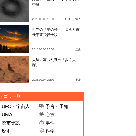
中身
2026.08.06 11:30
UFO・宇宙人
世界の「空の神々」伝承と古
代宇宙飛行士説
2026.08.05 22:30
歴史
火星に写った謎の「歩く人
影」
2026.08.04 20:00
宇宙
テゴリ一覧
UFO・宇宙人
予言・予知
UMA
心霊
都市伝説
事件
歴史
科学