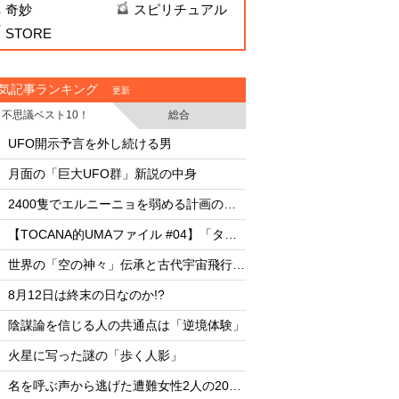
奇妙
スピリチュアル
STORE
気記事ランキング
更新
不思議ベスト10！
総合
・
・
UFO開示予言を外し続ける男
UFO開示予言を外し
・
・
月面の「巨大UFO群」新説の中身
月面の「巨大UFO群
・
・
2400隻でエルニーニョを弱める計画の副作用
・
・
【TOCANA的UMAファイル #04】「タッツェルヴルム」
・
・
世界の「空の神々」伝承と古代宇宙飛行士説
・
・
8月12日は終末の日なのか!?
8月12日は終末の日な
・
・
陰謀論を信じる人の共通点は「逆境体験」
陰謀論を信じる人の
・
・
火星に写った謎の「歩く人影」
火星に写った謎の「
・
・
名を呼ぶ声から逃げた遭難女性2人の20時間