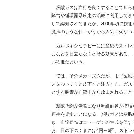
炭酸ガスは血行を良くすることで知ら
障害や循環器系疾患の治療に利用してきた
して認知されてきたが、2000年頃に技
魔法のような仕上がりから人気に火がつ
カルボキシセラピーには産後のストレ
まなどを目立たなくさせる効果がある。
い程度だという。
では、そのメカニズムだが、まず医療
スをゆっくりと皮下へと注入する。ガス
とする酸素が血液中から放出されること
新陳代謝が活発になり毛細血管が拡張
再生を促すことになる。炭酸ガスは脂肪
き、血流促進はコラーゲンの生成を促す
お、目の下のくまには4回～6回、スト