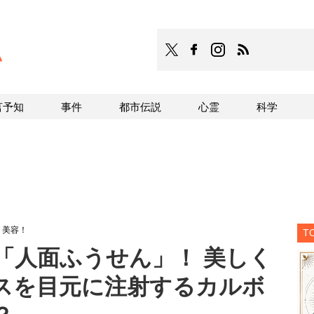
TOCANA
TOCANAのFacebookはこち
TOCANAのinstagra
TOCANAのRS
言予知
事件
都市伝説
心霊
科学
」美容！
T
題の「人面ふうせん」！ 美しく
スを目元に注射するカルボ