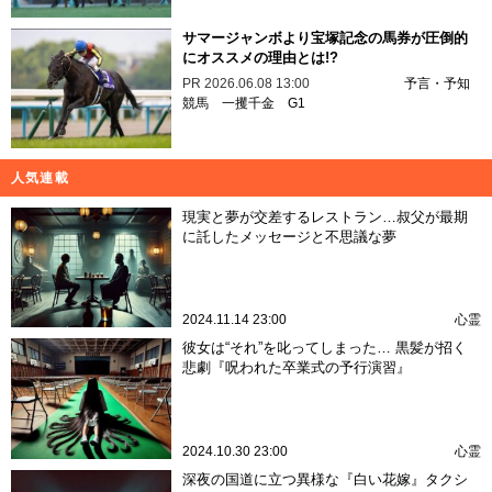
サマージャンボより宝塚記念の馬券が圧倒的
にオススメの理由とは!?
PR
2026.06.08 13:00
予言・予知
競馬
一攫千金
G1
人気連載
現実と夢が交差するレストラン…叔父が最期
に託したメッセージと不思議な夢
2024.11.14 23:00
心霊
彼女は“それ”を叱ってしまった… 黒髪が招く
悲劇『呪われた卒業式の予行演習』
2024.10.30 23:00
心霊
深夜の国道に立つ異様な『白い花嫁』タクシ