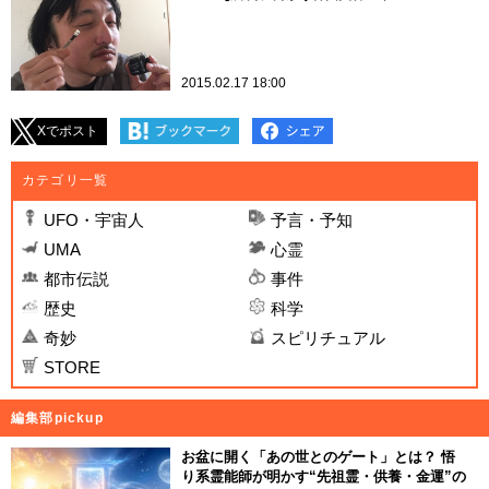
2015.02.17 18:00
Xでポスト
カテゴリ一覧
UFO・宇宙人
予言・予知
UMA
心霊
都市伝説
事件
歴史
科学
奇妙
スピリチュアル
STORE
編集部pickup
お盆に開く「あの世とのゲート」とは？ 悟
り系霊能師が明かす“先祖霊・供養・金運”の