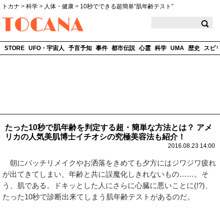
トカナ
>
科学
>
人体・健康
>
10秒でできる超簡単“肌年齢テスト”
TOCANA
STORE
UFO・宇宙人
予言予知
事件
都市伝説
心霊
科学
UMA
歴史
スピ
たった10秒で肌年齢を判定する超・簡単な方法とは？ アメ
リカの人気美肌博士イチオシの究極美容法も紹介！
2016.08.23 14:00
朝にバッチリメイクやお洒落をきめても夕方にはジワジワ疲れ
が出てきてしまい、年齢と共に誤魔化しきれないもの……。そ
う、肌である。ドキッとした人にさらに心臓に悪いことに(!?)、
たった10秒で診断出来てしまう肌年齢テストがあるのだ。