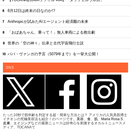
8月12日は終末の日なのか!?
Anthropicが試みたAIエージェント経済圏の未来
「おばあちゃん、乗って！」無人車両による救出劇
世界の「空の神々」伝承と古代宇宙飛行士説
ババ・ヴァンガの予言（5079年まで）を一挙大公開！
SNS
たった10秒で肌年齢を判定する超・簡単な方法とは？ アメリカの人気美肌博士
イチオシの究極美容法も紹介！のページです。
美容
、
食
、
肌
、
Maria Rosa.S
、
皮膚
、
エイジング
などの最新ニュースは好奇心を刺激するオカルトニュースメ
ディア、TOCANAで