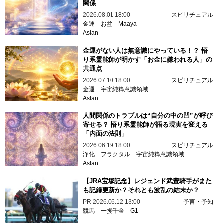
関係
2026.08.01 18:00
スピリチュアル
金運
お盆
Maaya
Aslan
金運がない人は無意識にやっている！？ 悟
り系霊能師が明かす「お金に嫌われる人」の
共通点
2026.07.10 18:00
スピリチュアル
金運
宇宙純粋意識領域
Aslan
人間関係のトラブルは“自分の中の凹”が呼び
寄せる？ 悟り系霊能師が語る現実を変える
「内面の法則」
2026.06.19 18:00
スピリチュアル
浄化
フラクタル
宇宙純粋意識領域
Aslan
【JRA宝塚記念】レジェンド武豊騎手がまた
も記録更新か？それとも波乱の結末か？
PR
2026.06.12 13:00
予言・予知
競馬
一攫千金
G1