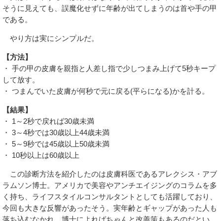
そうに見えても、誤魔化せずに年齢が出てしまうのは首や手の甲
である。
やり方は実にシンプルだ。
【方法】
・ 手の甲の皮膚を親指と人差し指で少しつまみ上げて5秒キープ
して放す。
・ つまんでいた皮膚が何秒で元に戻る(平らになる)かを計る。
【結果】
・ 1～2秒で戻れば30歳未満
・ 3～4秒では30歳以上44歳未満
・ 5～9秒では45歳以上50歳未満
・ 10秒以上は60歳以上
この診断方法を紹介したのは皮膚科医であるアレクシス・アブ
ラムソン博士。アメリカで美容やアンチエイジングのコラムを多
く持ち、ライフスタイルコンサルタントとしても活躍しており、
今回も大きな反響があったそう。実年齢とギャップがあった人も
落ち込むなかれ、博士によればちゃんと改善策もあるのだとい