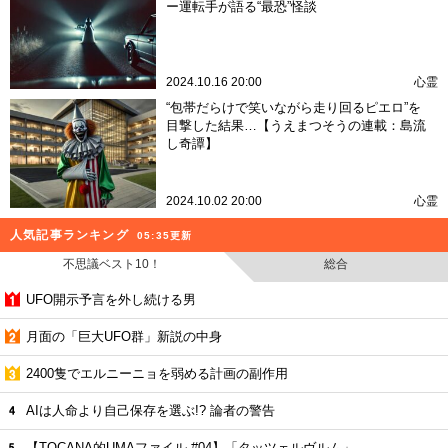
ー運転手が語る“最恐”怪談
2024.10.16 20:00
心霊
“包帯だらけで笑いながら走り回るピエロ”を
目撃した結果…【うえまつそうの連載：島流
し奇譚】
2024.10.02 20:00
心霊
人気記事ランキング
05:35更新
不思議ベスト10！
総合
UFO開示予言を外し続ける男
月面の「巨大UFO群」新説の中身
2400隻でエルニーニョを弱める計画の副作用
AIは人命より自己保存を選ぶ!? 論者の警告
【TOCANA的UMAファイル #04】「タッツェルヴルム」