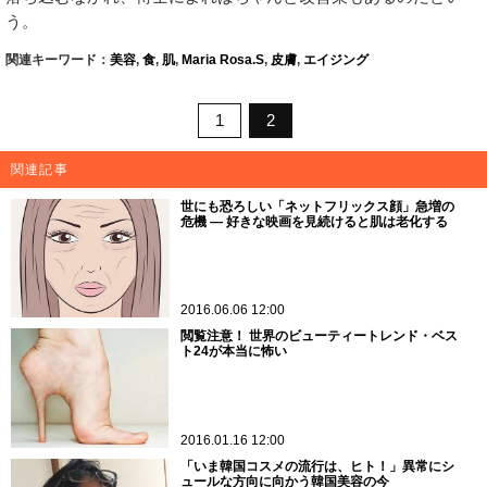
う。
関連キーワード：
美容
,
食
,
肌
,
Maria Rosa.S
,
皮膚
,
エイジング
1
2
関連記事
世にも恐ろしい「ネットフリックス顔」急増の
危機 ― 好きな映画を見続けると肌は老化する
2016.06.06 12:00
閲覧注意！ 世界のビューティートレンド・ベス
ト24が本当に怖い
2016.01.16 12:00
「いま韓国コスメの流行は、ヒト！」異常にシ
ュールな方向に向かう韓国美容の今