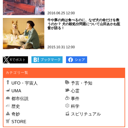
2016.06.25 12:00
牛や豚の肉は食べるのに、なぜ犬の命だけを救
うのか？ 犬の殺処分問題について山田あかね監
督が語る！
2015.10.31 12:00
Xでポスト
カテゴリ一覧
UFO・宇宙人
予言・予知
UMA
心霊
都市伝説
事件
歴史
科学
奇妙
スピリチュアル
STORE