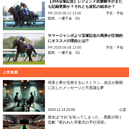
【JRA宝塚記念】レジェンド武豊騎手がまた
も記録更新か？それとも波乱の結末か？
PR
2026.06.12 13:00
予言・予知
競馬
一攫千金
G1
サマージャンボより宝塚記念の馬券が圧倒的
にオススメの理由とは!?
PR
2026.06.08 13:00
予言・予知
競馬
一攫千金
G1
人気連載
現実と夢が交差するレストラン…叔父が最期
に託したメッセージと不思議な夢
2024.11.14 23:00
心霊
彼女は“それ”を叱ってしまった… 黒髪が招く
悲劇『呪われた卒業式の予行演習』