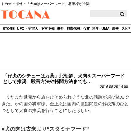
トカナ
>
海外
>
「犬肉はスーパーフード」将軍様が推奨
TOCANA
STORE
UFO・宇宙人
予言予知
事件
都市伝説
心霊
科学
UMA
歴史
スピ
「仔犬のシチューは万薬」北朝鮮、犬肉をスーパーフード
として推奨 殺害方法や拷問方法までも…
2016.08.29 14:00
またまた世間から眉をひそめられそうな北の話題が飛び込んで
きた。かの国の将軍様、金正恩は国内の飢餓問題の解決策のひと
つとして犬食の推奨を行うことにしたらしい。
■犬の肉は古来より“スタミナフード”