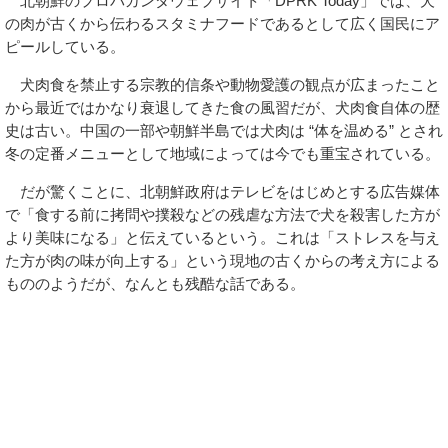
北朝鮮のプロパガンダウェブサイト「DPRK Today」では、犬
の肉が古くから伝わるスタミナフードであるとして広く国民にア
ピールしている。
犬肉食を禁止する宗教的信条や動物愛護の観点が広まったこと
から最近ではかなり衰退してきた食の風習だが、犬肉食自体の歴
史は古い。中国の一部や朝鮮半島では犬肉は “体を温める” とされ
冬の定番メニューとして地域によっては今でも重宝されている。
だが驚くことに、北朝鮮政府はテレビをはじめとする広告媒体
で「食する前に拷問や撲殺などの残虐な方法で犬を殺害した方が
より美味になる」と伝えているという。これは「ストレスを与え
た方が肉の味が向上する」という現地の古くからの考え方による
もののようだが、なんとも残酷な話である。