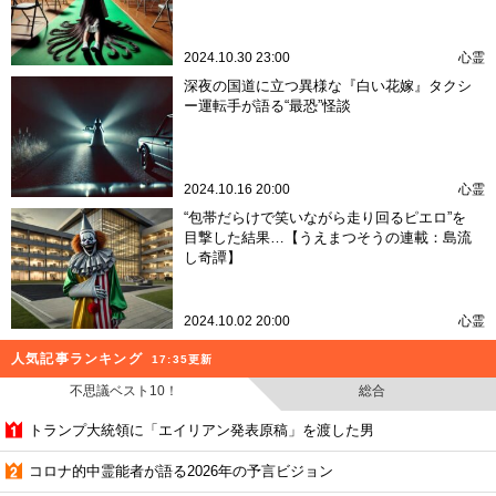
2024.10.30 23:00
心霊
深夜の国道に立つ異様な『白い花嫁』タクシ
ー運転手が語る“最恐”怪談
2024.10.16 20:00
心霊
“包帯だらけで笑いながら走り回るピエロ”を
目撃した結果…【うえまつそうの連載：島流
し奇譚】
2024.10.02 20:00
心霊
人気記事ランキング
17:35更新
不思議ベスト10！
総合
トランプ大統領に「エイリアン発表原稿」を渡した男
コロナ的中霊能者が語る2026年の予言ビジョン