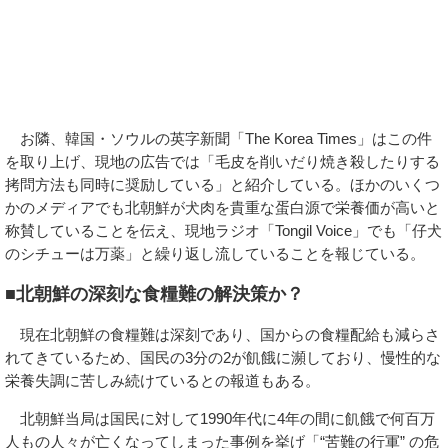
お隣、韓国・ソウルの英字新聞「The Korea Times」はこの件
を取り上げ、現地の広告では「毛皮を削いだり焼き殺したりする
拷問方法も同時に奨励している」と紹介している。ほかのいくつ
かのメディアでも北朝鮮が犬肉を貴重な蛋白源で栄養価が高いと
称賛していることを伝え、現地ラジオ「Tongil Voice」でも「仔犬
のシチューは万薬」と繰り返し流していることを報じている。
■北朝鮮の深刻な食糧難の解決策か？
現在北朝鮮の食糧難は深刻であり、国からの食糧配給も減らさ
れてきているため、国民の3分の2が飢餓に瀕しており、慢性的な
栄養失調に苦しみ続けているとの報道もある。
北朝鮮当局は国民に対して1990年代に4年の間に飢餓で何百万
人もの人々が亡くなってしまった事例を挙げ「“苦難の行軍” の危