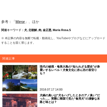
参考：「
Mirror
」、ほか
関連キーワード：
犬
,
北朝鮮
,
肉
,
金正恩
,
Maria Rosa.S
※ 本記事の内容を無断で転載・動画化し、YouTubeやブログなどにアップロード
することを固く禁じます。
関連記事
現代の秘境・奄美大島の“知られざる歴史”が身
震いするレベル！犬食文化に赤ん坊の首切り
も？
2016.07.17 14:00
犬鍋の臭いは“犬をハグしたときのアノ臭い”だ
った…。実際に韓国で見た“食用犬”の凄惨な末
路と味とは？