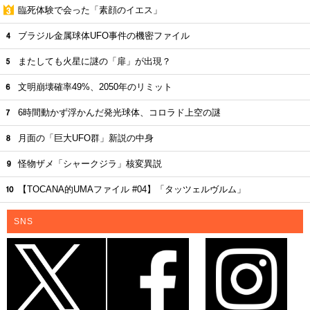
臨死体験で会った「素顔のイエス」
ブラジル金属球体UFO事件の機密ファイル
またしても火星に謎の「扉」が出現？
文明崩壊確率49%、2050年のリミット
6時間動かず浮かんだ発光球体、コロラド上空の謎
月面の「巨大UFO群」新説の中身
怪物ザメ「シャークジラ」核変異説
【TOCANA的UMAファイル #04】「タッツェルヴルム」
SNS