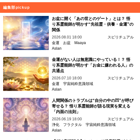
編集部pickup
お盆に開く「あの世とのゲート」とは？ 悟
り系霊能師が明かす“先祖霊・供養・金運”の
関係
2026.08.01 18:00
スピリチュアル
金運
お盆
Maaya
Aslan
金運がない人は無意識にやっている！？ 悟
り系霊能師が明かす「お金に嫌われる人」の
共通点
2026.07.10 18:00
スピリチュアル
金運
宇宙純粋意識領域
Aslan
人間関係のトラブルは“自分の中の凹”が呼び
寄せる？ 悟り系霊能師が語る現実を変える
「内面の法則」
2026.06.19 18:00
スピリチュアル
浄化
フラクタル
宇宙純粋意識領域
Aslan