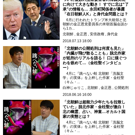
に向けて大きな動き！ すでに北は“了
承”の情報も… 永田町関係者が暴露
「在日朝鮮人K」と身代金問題とは？
6月に行われたトランプ米大統領と北
朝鮮の金正恩党委員長の米朝首脳会談か
ら1カ...
北朝鮮
金正恩
安倍政権
身代金
2018.07.13 18:00
「北朝鮮の公開処刑は何度も見た」
「内臓が飛び散ることも」脱北作家
が処刑のリアルを語る！ 口に猿ぐつ
わを嵌めて…（金柱聖インタビュ
ー）
4月に『跳べない蛙 北朝鮮「洗脳文
学」の実体』を上梓した作家・金柱聖
（キム・...
白神じゅりこ
北朝鮮
金正恩
公開処刑
2018.06.16 16:00
「北朝鮮は超能力少年たちを拉致し
ていた」脱北作家・金柱聖が激白！
北の幽霊、占い、神童…オカルト国
家の実態とは？
4月に『跳べない蛙 北朝鮮「洗脳文
学」の実体』を上梓した作家・金柱聖
（キム・...