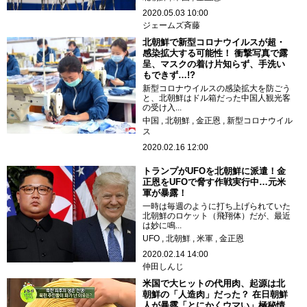
2020.05.03 10:00
ジェームズ斉藤
北朝鮮で新型コロナウイルスが超・
感染拡大する可能性！ 衝撃写真で露
呈、マスクの着け片知らず、手洗い
もできず…!?
新型コロナウイルスの感染拡大を防ごう
と、北朝鮮はドル箱だった中国人観光客
の受け入...
中国
北朝鮮
金正恩
新型コロナウイル
ス
2020.02.16 12:00
トランプがUFOを北朝鮮に派遣！金
正恩をUFOで脅す作戦実行中…元米
軍が暴露！
一時は毎週のように打ち上げられていた
北朝鮮のロケット（飛翔体）だが、最近
は妙に鳴...
UFO
北朝鮮
米軍
金正恩
2020.02.14 14:00
仲田しんじ
米国で大ヒットの代用肉、起源は北
朝鮮の「人造肉」だった？ 在日朝鮮
人が暴露「とにかくウマい」極秘情