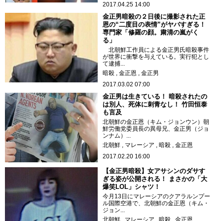
2017.04.25 14:00
金正男暗殺の２日後に撮影された正
恩の“二度目の表情”がヤバすぎる！
専門家「修羅の顔。粛清の嵐がく
る」
北朝鮮工作員による金正男氏暗殺事件
が世界に衝撃を与えている。実行犯とし
て逮捕...
暗殺
金正恩
金正男
2017.03.02 07:00
金正男は生きている！ 暗殺されたの
は別人、死体に刺青なし！ 竹田恒泰
も言及
北朝鮮の金正恩（キム・ジョンウン）朝
鮮労働党委員長の異母兄、金正男（ジョ
ンナム）...
北朝鮮
マレーシア
暗殺
金正恩
2017.02.20 16:00
【金正男暗殺】女アサシンのダサす
ぎる姿が公開される！ まさかの「大
爆笑LOL」シャツ！
今月13日にマレーシアのクアラルンプー
ル国際空港で、北朝鮮の金正恩（キム・
ジョン...
北朝鮮
マレーシア
暗殺
金正恩