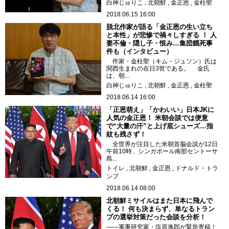
白神じゅりこ
北朝鮮
金正恩
金柱聖
2018.06.15 16:00
脱北作家が語る「金正恩の生い立ち
と本性」が悲惨で禍々しすぎる ！ 人
妻不倫・隠し子・恨み…集団餓死事
件も（インタビュー）
作家・金柱聖（キム・ジュソン）氏は
関西生まれの在日3世である。 金氏
は、朝...
白神じゅりこ
北朝鮮
金正恩
金柱聖
2018.06.14 16:00
「正恩萌え」「かわいい」日本JKに
人気の金正恩！ 米朝会談では便意
で“大量の汗”と上げ底シューズ…指
紋も残さず！
全世界が注目した米朝首脳会談が12日
午前10時、シンガポール南部セントーサ
島...
トイレ
北朝鮮
金正恩
ドナルド・トラ
ンプ
2018.06.14 08:00
北朝鮮ミサイルはまた日本に飛んで
くる！ 何も決まらず、単なるトラン
プの選挙対策だった会談を分析！
――軍事研究家・塩原逸郎が緊急寄稿！