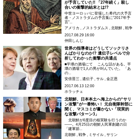
が予言していた!! 「27年続く」殺し
合いの衝撃的結末とは!?
中世ヨーロッパに登場した希代の大予言
者・ノストラダムの予言集に“2017年予
言”...
アメリカ
ノストラダムス
北朝鮮
戦争
2017.08.29 16:00
仲田しんじ
世界の指導者はどうしてソックリさ
んばかりなのか!? 遺伝子レベルで分
析してわかった衝撃の共通点
■平壌の酒場にて こんな話がある。平
壌の酒場で1人の男が叫んでいた。 「あ
の...
安倍晋三
遺伝子
サル
金正恩
2017.06.13 12:00
ホラッチェ
北朝鮮、日本本土へ海上からの“サリ
ン攻撃”が一番怖い！ 元自衛隊幹部に
聞く、マスコミが書かない「現実的
な攻撃パターン3」
北朝鮮が6度目の核実験を行うのか
――。4月25日の朝鮮人民軍創建の日
「建軍節...
北朝鮮
戦争
ミサイル
サリン