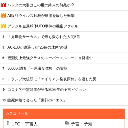
バッタの大群はこの世の終末の前兆か!?
AI設計ウイルス16種が細胞を殺した衝撃
ブラジル金属球体UFO事件の機密ファイル
「見世物サーカス」で最も愛された人間5選
AC-130が遭遇した"25個の球体"の謎
観測史上最強クラスのスーパーエルニーニョ発達中
5000人調査「不思議な体験」の実態
トランプ大統領に「エイリアン発表原稿」を渡した男
コロナ的中霊能者が語る2026年の予言ビジョン
臨死体験で会った「素顔のイエス」
カテゴリ一覧
UFO・宇宙人
予言・予知