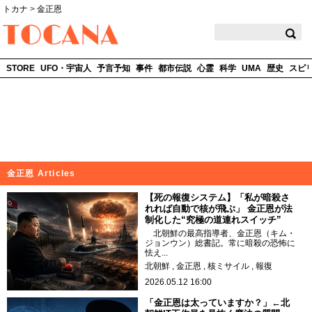
トカナ
>
金正恩
TOCANA
STORE
UFO・宇宙人
予言予知
事件
都市伝説
心霊
科学
UMA
歴史
スピ
金正恩 Articles
【死の報復システム】「私が暗殺さ
れれば自動で核が飛ぶ」 金正恩が法
制化した“究極の道連れスイッチ”
北朝鮮の最高指導者、金正恩（キム・
ジョンウン）総書記。常に暗殺の恐怖に
怯え...
北朝鮮
金正恩
核ミサイル
報復
2026.05.12 16:00
「金正恩は太っていますか？」←北