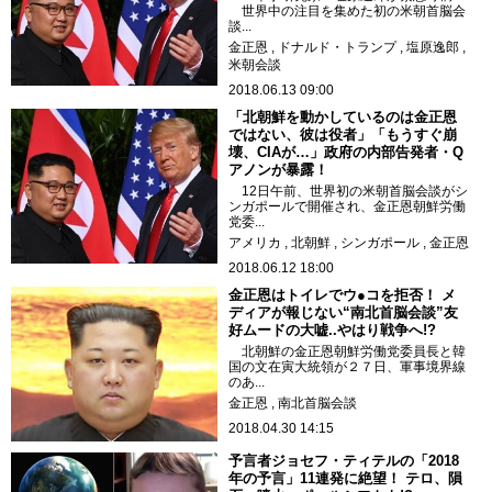
世界中の注目を集めた初の米朝首脳会
談...
金正恩
ドナルド・トランプ
塩原逸郎
米朝会談
2018.06.13 09:00
「北朝鮮を動かしているのは金正恩
ではない、彼は役者」「もうすぐ崩
壊、CIAが…」政府の内部告発者・Q
アノンが暴露！
12日午前、世界初の米朝首脳会談がシ
ンガポールで開催され、金正恩朝鮮労働
党委...
アメリカ
北朝鮮
シンガポール
金正恩
2018.06.12 18:00
金正恩はトイレでウ●コを拒否！ メ
ディアが報じない“南北首脳会談”友
好ムードの大嘘..やはり戦争へ!?
北朝鮮の金正恩朝鮮労働党委員長と韓
国の文在寅大統領が２７日、軍事境界線
のあ...
金正恩
南北首脳会談
2018.04.30 14:15
予言者ジョセフ・ティテルの「2018
年の予言」11連発に絶望！ テロ、隕