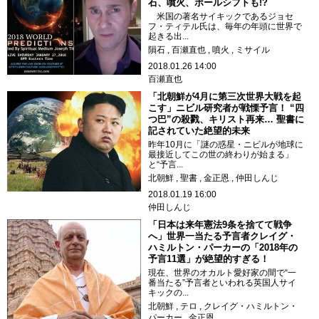
石、噴火、ポールシフトも!?
米国の著名サイキックであるジョセ
フ・ティテル氏は、毎年の年頭に世界で
起きる出...
隕石
百瀬直也
噴火
ミサイル
2018.01.26 14:00
百瀬直也
「北朝鮮が4月に第三次世界大戦を起
こす」ニビル研究者が戦慄予言！ “四
つ巴”の殺戮、キリスト再来… 聖書に
記されていた絶望的未来
昨年10月に「謎の惑星・ニビルが地球に
最接近してこの世の終わりが始まる」
と“予言...
北朝鮮
聖書
金正恩
仲田しんじ
2018.01.19 16:00
仲田しんじ
「日本は来年憲法9条を捨てて戦争
へ」世界一当たる予言者クレイグ・
ハミルトン・パーカーの「2018年の
予言11選」が絶望的すぎる！
現在、世界のオカルト愛好家の間で“一
番当たる”予言者といわれる英国人サイ
キックの...
北朝鮮
テロ
クレイグ・ハミルトン・
パーカー
金正恩