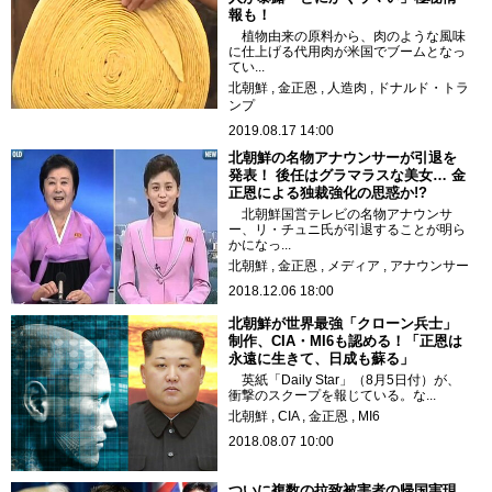
報も！
植物由来の原料から、肉のような風味
に仕上げる代用肉が米国でブームとなっ
てい...
北朝鮮
金正恩
人造肉
ドナルド・トラ
ンプ
2019.08.17 14:00
北朝鮮の名物アナウンサーが引退を
発表！ 後任はグラマラスな美女… 金
正恩による独裁強化の思惑か!?
北朝鮮国営テレビの名物アナウンサ
ー、リ・チュニ氏が引退することが明ら
かになっ...
北朝鮮
金正恩
メディア
アナウンサー
2018.12.06 18:00
北朝鮮が世界最強「クローン兵士」
制作、CIA・MI6も認める！「正恩は
永遠に生きて、日成も蘇る」
英紙「Daily Star」（8月5日付）が、
衝撃のスクープを報じている。な...
北朝鮮
CIA
金正恩
MI6
2018.08.07 10:00
ついに複数の拉致被害者の帰国実現