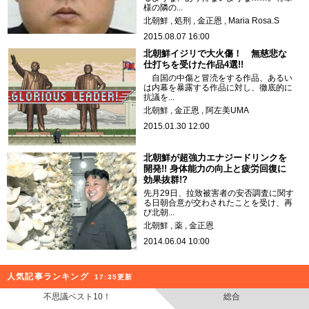
様の隣の...
北朝鮮
処刑
金正恩
Maria Rosa.S
2015.08.07 16:00
北朝鮮イジリで大火傷！ 無慈悲な
仕打ちを受けた作品4選!!
自国の中傷と冒涜をする作品、あるい
は内幕を暴露する作品に対し、徹底的に
抗議を...
北朝鮮
金正恩
阿左美UMA
2015.01.30 12:00
北朝鮮が超強力エナジードリンクを
開発!! 身体能力の向上と疲労回復に
効果抜群!?
先月29日、拉致被害者の安否調査に関す
る日朝合意が交わされたことを受け、再
び北朝...
北朝鮮
薬
金正恩
2014.06.04 10:00
人気記事ランキング
17:35更新
不思議ベスト10！
総合