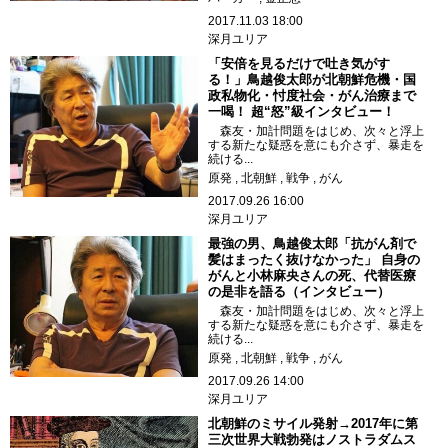
2017.11.03 18:00
深月ユリア
「安倍を見るだけで吐き気がす
る！」鳥越俊太郎が北朝鮮危機・国
政私物化・忖度社会・がん治療まで
一喝！ 超“怒”級インタビュー！
森友・加計問題をはじめ、次々と浮上
する新たな疑惑を意にも介さず、暴走を
続ける...
原発
北朝鮮
戦争
がん
2017.09.26 16:00
深月ユリア
最強の男、鳥越俊太郎「抗がん剤で
髪はまったく抜けなかった」 自身の
がんと小林麻央さんの死、代替医療
の是非を語る（インタビュー）
森友・加計問題をはじめ、次々と浮上
する新たな疑惑を意にも介さず、暴走を
続ける...
原発
北朝鮮
戦争
がん
2017.09.26 14:00
深月ユリア
北朝鮮のミサイル発射→2017年に第
三次世界大戦勃発はノストラダムス