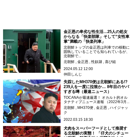
金正恩の卑劣な性生活…25人の処女
からなる「快楽部隊」そして“女性車
掌”満載の「快楽列車」
北朝鮮トップの金正恩は列車での移動に
固執していることでも知られているが、
北朝鮮で...
北朝鮮
金正恩
性奴隷
喜び組
2024.05.12 12:00
仲田しんじ
失踪したMH370便は北朝鮮にある!?
239人を一度に拉致か… 8年目のヤバ
すぎる噂（最速ニュース）
TOCANAが最速厳選！ オカルト的オル
タナティブニュース速報 （2022年3月...
北朝鮮
MH370便
金正恩
ハイジャッ
ク
2022.03.15 18:30
犬肉をスーパーフードとして推奨す
る北朝鮮の実態！ 「仔犬のシチュー