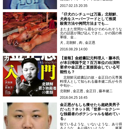
2017.02.15 20:35
「仔犬のシチューは万薬」北朝鮮、
犬肉をスーパーフードとして推奨
殺害方法や拷問方法までも…
またまた世間から眉をひそめられそうな
北の話題が飛び込んできた。かの国の将
軍様、金...
犬
北朝鮮
肉
金正恩
2016.08.29 14:00
【速報】金総書記元料理人・藤本氏
が本日帰国予定？百万単位の出演料
要求や金正恩と直接面会している可
能性も？
北朝鮮元総書記の故・金正日の元専属
料理人として知られる藤本健二氏が今月
中旬か...
北朝鮮
金正恩
金正日
藤本健二
2016.04.25 16:45
金正恩がもしも痩せたら超絶美男子
だった？ネット民「世界一セクシー
な独裁者のポテンシャルを秘めてい
る」
似ているような、いないような、あり得
るような、あり得ないような……。将軍