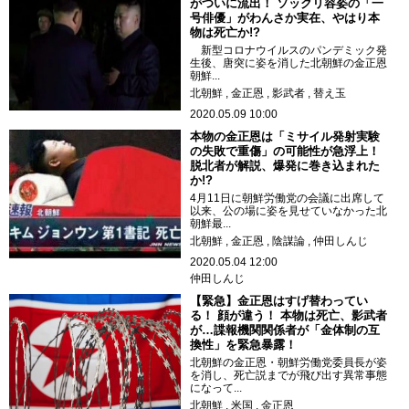
がついに流出！ ソックリ容姿の「一
号俳優」がわんさか実在、やはり本
物は死亡か!?
新型コロナウイルスのパンデミック発
生後、唐突に姿を消した北朝鮮の金正恩
朝鮮...
北朝鮮
金正恩
影武者
替え玉
2020.05.09 10:00
本物の金正恩は「ミサイル発射実験
の失敗で重傷」の可能性が急浮上！
脱北者が解説、爆発に巻き込まれた
か!?
4月11日に朝鮮労働党の会議に出席して
以来、公の場に姿を見せていなかった北
朝鮮最...
北朝鮮
金正恩
陰謀論
仲田しんじ
2020.05.04 12:00
仲田しんじ
【緊急】金正恩はすげ替わってい
る！ 顔が違う！ 本物は死亡、影武者
が…諜報機関関係者が「金体制の互
換性」を緊急暴露！
北朝鮮の金正恩・朝鮮労働党委員長が姿
を消し、死亡説までが飛び出す異常事態
になって...
北朝鮮
米国
金正恩