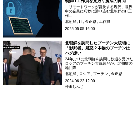
朝鮮IT工作員を見抜く魔法の質問
リモートワークが普及する現代、世界
中の企業に巧妙に潜り込む北朝鮮のIT工
作...
北朝鮮
IT
金正恩
工作員
2025.05.05 16:00
北朝鮮を訪問したプーチン大統領に
「影武者」疑惑？本物のプーチンは
ハグ嫌い
24年ぶりに北朝鮮を訪問し歓迎を受けた
ロシアのプーチン大統領だが、北朝鮮の
地に降...
北朝鮮
ロシア
プーチン
金正恩
2024.06.22 12:00
仲田しんじ