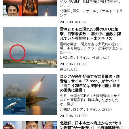
イル（ICBM）を日本海に向けて発射し
た。...
北朝鮮
戦争
ミサイル
ドナルド・トラ
ンプ
2017.08.04 15:20
雷鳴とともに現れた3機のUFOに衝
撃、目撃者多数！ 雲の中に無数に隠
れていた可能性も＝米テキサス
雷鳴が轟き、閃光が走る大荒れの空に一
瞬、不可解なシルエットが浮かび上がっ
た――。...
UFO
雲
ミサイル
仲田しんじ
2017.06.10 10:00
仲田しんじ
ロシアが来年配備する世界最強・超
音速ミサイル「Zircon」がヤバい！
「向こう20年間は迎撃不可能」世界
の国防に激震！
先月、米国がICBM（大陸間弾道ミサイ
ル）の迎撃実験に初成功したばかりだ
が、喜び...
北朝鮮
ロシア
ミサイル
zircon
2017.06.03 10:00
北朝鮮、日本本土へ海上からの“サリ
ン攻撃”が一番怖い！ 元自衛隊幹部に