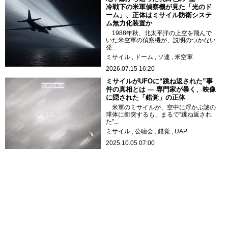
冷戦下の米軍偵察機が見た「光のド
ーム」、正体はミサイル防衛システ
ム無力化装置か
1988年秋、北太平洋の上空を飛んで
いた米空軍の偵察機が、説明のつかない
発...
ミサイル
ドーム
ソ連
米空軍
2026.07.15 16:20
ミサイルがUFOに“跳ね返された”事
件の真相とは ― 専門家が暴く、映像
に隠された「錯覚」の正体
米軍のミサイルが、空中に浮かぶ謎の
球体に衝突するも、まるで“跳ね返され
た”...
ミサイル
公聴会
錯覚
UAP
2025.10.05 07:00