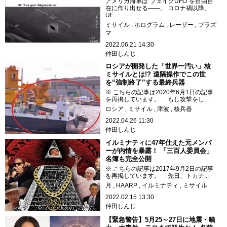
アメリカ海軍は“フェイクUFO”を自由自
在に作り出せる――。 コロナ禍以降、
UF...
ミサイル
ホログラム
レーザー
プラズ
マ
2022.06.21 14:30
仲田しんじ
ロシアが開発した「世界一汚い」核
ミサイルとは!? 遠隔操作でこの世
を“強制終了”する最終兵器
※ こちらの記事は2020年6月1日の記事
を再掲しています。 もし攻撃をし...
ロシア
ミサイル
津波
核兵器
2022.04.26 11:30
仲田しんじ
イルミナティに47年仕えた元メンバ
ーが内情を暴露！ 「三百人委員会」
名簿も完全公開
※ こちらの記事は2017年9月2日の記事
を再掲しています。 先日、トカナ...
月
HAARP
イルミナティ
ミサイル
2022.02.15 13:30
仲田しんじ
【緊急警告】5月25～27日に地震・噴