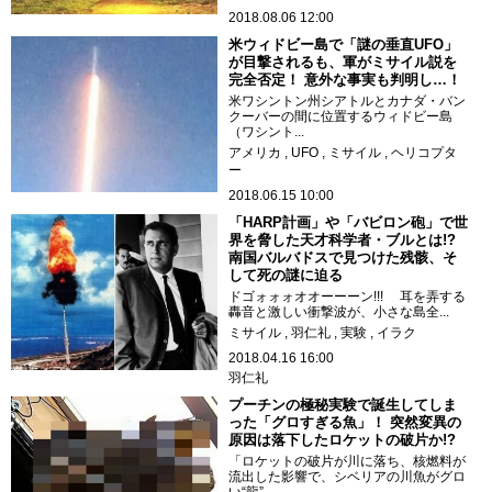
2018.08.06 12:00
米ウィドビー島で「謎の垂直UFO」
が目撃されるも、軍がミサイル説を
完全否定！ 意外な事実も判明し…！
米ワシントン州シアトルとカナダ・バン
クーバーの間に位置するウィドビー島
（ワシント...
アメリカ
UFO
ミサイル
ヘリコプタ
ー
2018.06.15 10:00
「HARP計画」や「バビロン砲」で世
界を脅した天才科学者・ブルとは!?
南国バルバドスで見つけた残骸、そ
して死の謎に迫る
ドゴォォォオオーーーン!!! 耳を弄する
轟音と激しい衝撃波が、小さな島全...
ミサイル
羽仁礼
実験
イラク
2018.04.16 16:00
羽仁礼
プーチンの極秘実験で誕生してしま
った「グロすぎる魚」！ 突然変異の
原因は落下したロケットの破片か!?
「ロケットの破片が川に落ち、核燃料が
流出した影響で、シベリアの川魚がグロ