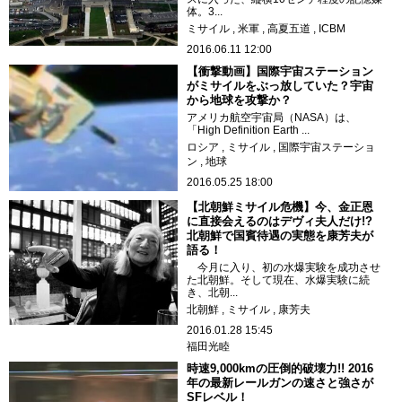
体。3...
ミサイル
米軍
高夏五道
ICBM
2016.06.11 12:00
【衝撃動画】国際宇宙ステーション
がミサイルをぶっ放していた？宇宙
から地球を攻撃か？
アメリカ航空宇宙局（NASA）は、
「High Definition Earth ...
ロシア
ミサイル
国際宇宙ステーショ
ン
地球
2016.05.25 18:00
【北朝鮮ミサイル危機】今、金正恩
に直接会えるのはデヴィ夫人だけ!?
北朝鮮で国賓待遇の実態を康芳夫が
語る！
今月に入り、初の水爆実験を成功させ
た北朝鮮。そして現在、水爆実験に続
き、北朝...
北朝鮮
ミサイル
康芳夫
2016.01.28 15:45
福田光睦
時速9,000kmの圧倒的破壊力!! 2016
年の最新レールガンの速さと強さが
SFレベル！