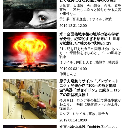
とく現実になる女性たち4人を紹介！
大地震、大津波、火山噴火、台風、原発
事故――私たちに次々と降りかかる災害
や事件な...
予知夢
百瀬直也
ミサイル
津波
2019.12.31 12:00
米ロ全面核戦争後の地球の姿を学者
が分析、絶望的すぎる結果に！ 世界
が戦慄した“核の冬”状態とは!?
21世紀を迎えた今日の国際社会にあって
も、中東情勢をはじめとしてこの世界は
戦争・...
ミサイル
仲田しんじ
核戦争
核兵器
2019.09.03 14:00
仲田しんじ
原子力巡航ミサイル「ブレヴェスト
ニク」開発か!? “100mの放射能津
波”兵器「ポセイドン」に続き…ロシ
アの新型核兵器！
今月８日、ロシア軍の施設で爆発事故が
起こり、一時的に放射線レベルが上昇、
従業員5...
ロシア
ミサイル
事故
原子力
2019.08.14 10:00
米軍が宇宙兵器「中性粒子ビーム」