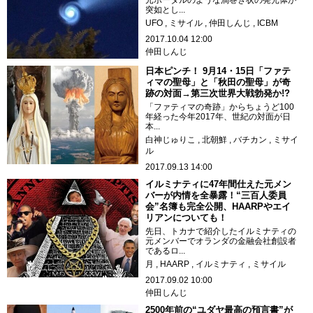
突如とし...
UFO
ミサイル
仲田しんじ
ICBM
2017.10.04 12:00
仲田しんじ
日本ピンチ！ 9月14・15日「ファテ
ィマの聖母」と「秋田の聖母」が奇
跡の対面→第三次世界大戦勃発か!?
「ファティマの奇跡」からちょうど100
年経った今年2017年、世紀の対面が日
本...
白神じゅりこ
北朝鮮
バチカン
ミサイ
ル
2017.09.13 14:00
イルミナティに47年間仕えた元メン
バーが内情を全暴露！“三百人委員
会”名簿も完全公開、HAARPやエイ
リアンについても！
先日、トカナで紹介したイルミナティの
元メンバーでオランダの金融会社創設者
であるロ...
月
HAARP
イルミナティ
ミサイル
2017.09.02 10:00
仲田しんじ
2500年前の“ユダヤ最高の預言書”が