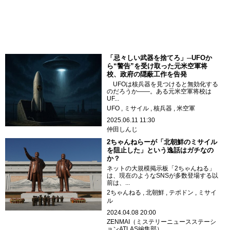
「忌々しい武器を捨てろ」─UFOか
ら“警告”を受け取った元米空軍将
校、政府の隠蔽工作を告発
UFOは核兵器を見つけると無効化する
のだろうか――。ある元米空軍将校は
UF...
UFO
ミサイル
核兵器
米空軍
2025.06.11 11:30
仲田しんじ
2ちゃんねらーが「北朝鮮のミサイル
を阻止した」という逸話はガチなの
か？
ネットの大規模掲示板「2ちゃんねる」
は、現在のようなSNSが多数登場する以
前は、...
2ちゃんねる
北朝鮮
テポドン
ミサイ
ル
2024.04.08 20:00
ZENMAI（ミステリーニュースステーシ
ョンATLAS編集部）