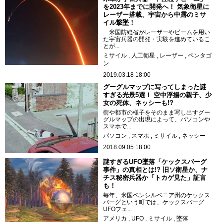
を2023年までに開発へ！ 気象衛星に
レーザー搭載、宇宙から中露のミサ
イル撃墜！
米国防総省がレーザーやビームを用い
た宇宙兵器の開発・実験を進めているこ
とが...
ミサイル
人工衛星
レーザー
ペンタゴ
ン
2019.03.18 18:00
グーグルマップに写ってしまった謎
すぎる光景5選！ 空中浮揚の親子、少
女の死体、ネッシーも!?
街や都市の様子をそのまま写し出すグー
グルマップの出現によって、パソコンや
スマホで...
パソコン
スマホ
ミサイル
ネッシー
2018.09.05 18:00
謎すぎるUFO墜落「ケックスバーグ
事件」の真相とは!? 旧ソ衛星か、ナ
チス秘密兵器か「トカゲ見た」証言
も！
毎年、米国ペンシルベニア州のケックス
バーグという町では、ケックスバーグ
UFOフェ...
アメリカ
UFO
ミサイル
墜落