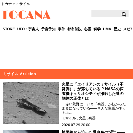
トカナ
>
ミサイル
TOCANA
STORE
UFO・宇宙人
予言予知
事件
都市伝説
心霊
科学
UMA
歴史
スピ
ミサイル Articles
火星に「エイリアンのミサイル（不
発弾）」が落ちている!? NASAの探
査機キュリオシティが撮影した謎の
物体の正体とは
赤い荒野に、いま「兵器」が転がった
ままになっている——そんな主張がネッ
ト上...
ミサイル
火星
兵器
2026.07.29 20:00
地平線から迫った乳白色の”壁” ——