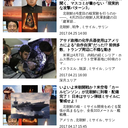
聞く、マスコミが書かない「現実的
な攻撃パターン3」
北朝鮮が6度目の核実験を行うのか
――。4月25日の朝鮮人民軍創建の日
「建軍節...
北朝鮮
戦争
ミサイル
サリン
2017.04.25 14:00
アサド政権の化学兵器使用はアメリ
カによる“自作自演”だった!? 前例多
数、トランプ周辺に不穏な動き
米軍は4月7日、内戦の続くシリア・ホ
ムス県のシャイラト空軍基地に60発のト
マ...
イスラエル
陰謀
ミサイル
シリア
2017.04.21 16:00
深月ユリア
いよいよ米朝開戦か？米空母「カー
ルビンソン」が北朝鮮に到着・配備
完了！ 日本はサリン弾頭ミサイルに
警戒せよ！
北朝鮮の核・ミサイル開発をめぐる緊
張が高まるなか、全長333メートル・艦
載機...
アメリカ
北朝鮮
ミサイル
サリン
2017.04.17 15:45