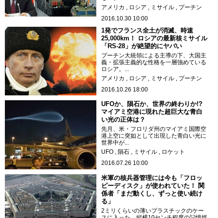
アメリカ
ロシア
ミサイル
プーチン
2016.10.30 10:00
1発でフランス全土が消滅、時速
25,000km！ ロシアの最新核ミサイル
「RS-28」が絶望的にヤバい
プーチン大統領による主導の下、大国主
義・拡張主義的な性格を一層強めている
ロシア。...
アメリカ
ロシア
ミサイル
プーチン
2016.10.26 18:00
UFOか、隕石か、世界の終わりか!?
マイアミ空港に現れた超巨大な青白
い光の正体は？
先月、米・フロリダ州のマイアミ国際空
港上空に突如として出現した青白い光に
世界中が...
UFO
隕石
ミサイル
ロケット
2016.07.26 10:00
米軍の核兵器管理には今も「フロッ
ピーディスク」が使われていた！ 関
係者「まだ動くし、ずっと使い続け
る」
2ミリくらいの薄いプラスチックのケー
スに入った、縦横10センチ程度の記憶媒