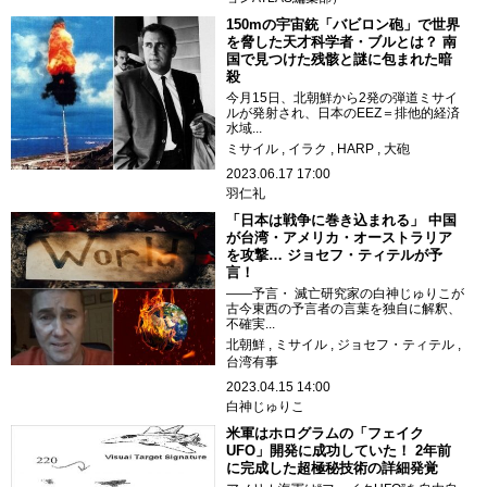
150mの宇宙銃「バビロン砲」で世界
を脅した天才科学者・ブルとは？ 南
国で見つけた残骸と謎に包まれた暗
殺
今月15日、北朝鮮から2発の弾道ミサイ
ルが発射され、日本のEEZ＝排他的経済
水域...
ミサイル
イラク
HARP
大砲
2023.06.17 17:00
羽仁礼
「日本は戦争に巻き込まれる」 中国
が台湾・アメリカ・オーストラリア
を攻撃… ジョセフ・ティテルが予
言！
――予言・ 滅亡研究家の白神じゅりこが
古今東西の予言者の言葉を独自に解釈、
不確実...
北朝鮮
ミサイル
ジョセフ・ティテル
台湾有事
2023.04.15 14:00
白神じゅりこ
米軍はホログラムの「フェイク
UFO」開発に成功していた！ 2年前
に完成した超極秘技術の詳細発覚