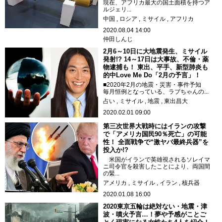
現在、アフリカ最大の国土面積を持つア
ルジェリ...
中国
ロシア
ミサイル
アフリカ
2020.08.04 14:00
仲田しんじ
2月6～10日に大地震発生、ミサイル
発射!? 14～17日は大事故、不倫・薬
物逮捕も！ 東出、平手、新型肺炎も
的中Love Me Do「2月の予言」！
■2020年2月の地震・災害・事件予知
毎月恒例となっている、ラブちゃんの...
占い
ミサイル
地震
東出昌大
2020.02.01 09:00
第三次世界大戦時にはイランの攻撃
で「アメリカ国民90％死亡」の可能
性！ 全面戦争で“激ヤバ最終兵器”を
投入か!?
米国がイランで英雄視されるソレイマ
ニ司令官を殺害したことにより、両国間
の緊...
アメリカ
ミサイル
イラン
核兵器
2020.01.08 16:00
2020東京五輪は絶対ない・地震・津
波・噴火予言…！夢や予感がことご