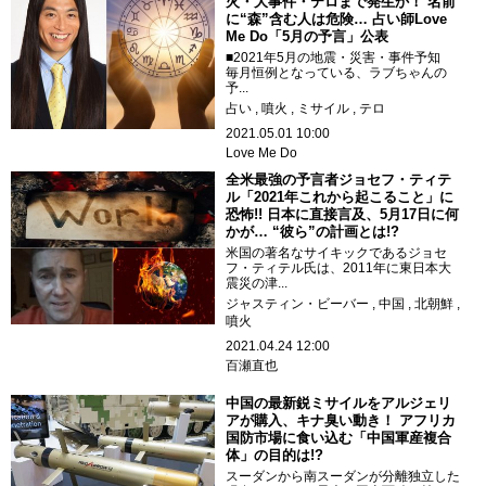
火・大事件・テロまで発生か！ 名前
に“森”含む人は危険… 占い師Love
Me Do「5月の予言」公表
■2021年5月の地震・災害・事件予知
毎月恒例となっている、ラブちゃんの
予...
占い
噴火
ミサイル
テロ
2021.05.01 10:00
Love Me Do
全米最強の予言者ジョセフ・ティテ
ル「2021年これから起こること」に
恐怖!! 日本に直接言及、5月17日に何
かが… “彼ら”の計画とは!?
米国の著名なサイキックであるジョセ
フ・ティテル氏は、2011年に東日本大
震災の津...
ジャスティン・ビーバー
中国
北朝鮮
噴火
2021.04.24 12:00
百瀬直也
中国の最新鋭ミサイルをアルジェリ
アが購入、キナ臭い動き！ アフリカ
国防市場に食い込む「中国軍産複合
体」の目的は!?
スーダンから南スーダンが分離独立した