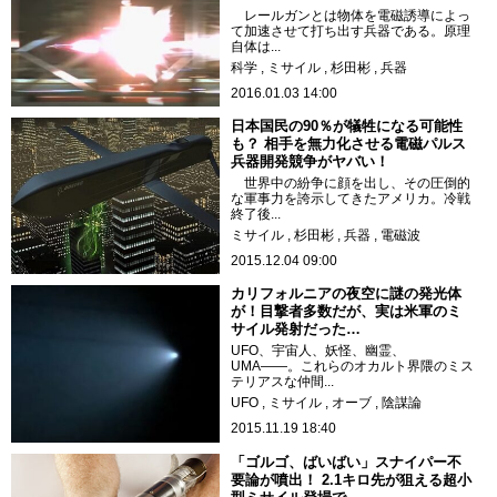
レールガンとは物体を電磁誘導によっ
て加速させて打ち出す兵器である。原理
自体は...
科学
ミサイル
杉田彬
兵器
2016.01.03 14:00
日本国民の90％が犠牲になる可能性
も？ 相手を無力化させる電磁パルス
兵器開発競争がヤバい！
世界中の紛争に顔を出し、その圧倒的
な軍事力を誇示してきたアメリカ。冷戦
終了後...
ミサイル
杉田彬
兵器
電磁波
2015.12.04 09:00
カリフォルニアの夜空に謎の発光体
が！目撃者多数だが、実は米軍のミ
サイル発射だった…
UFO、宇宙人、妖怪、幽霊、
UMA――。これらのオカルト界隈のミス
テリアスな仲間...
UFO
ミサイル
オーブ
陰謀論
2015.11.19 18:40
「ゴルゴ、ばいばい」スナイパー不
要論が噴出！ 2.1キロ先が狙える超小