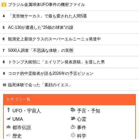
ブラジル金属球体UFO事件の機密ファイル
「見世物サーカス」で最も愛された人間5選
AC-130が遭遇した"25個の球体"の謎
観測史上最強クラスのスーパーエルニーニョ発達中
5000人調査「不思議な体験」の実態
トランプ大統領に「エイリアン発表原稿」を渡した男
コロナ的中霊能者が語る2026年の予言ビジョン
臨死体験で会った「素顔のイエス」
カテゴリ一覧
UFO・宇宙人
予言・予知
UMA
心霊
都市伝説
事件
歴史
科学