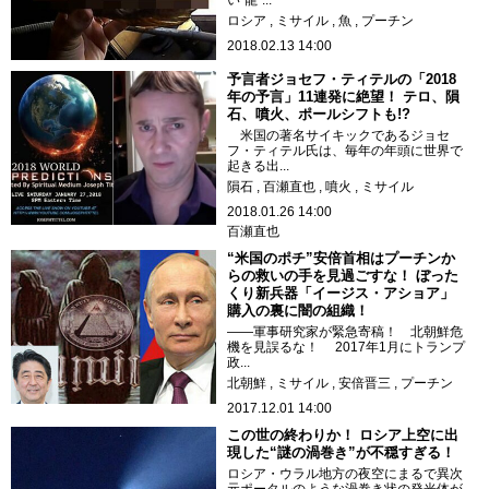
い“龍”...
ロシア
ミサイル
魚
プーチン
2018.02.13 14:00
予言者ジョセフ・ティテルの「2018
年の予言」11連発に絶望！ テロ、隕
石、噴火、ポールシフトも!?
米国の著名サイキックであるジョセ
フ・ティテル氏は、毎年の年頭に世界で
起きる出...
隕石
百瀬直也
噴火
ミサイル
2018.01.26 14:00
百瀬直也
“米国のポチ”安倍首相はプーチンか
らの救いの手を見過ごすな！ ぼった
くり新兵器「イージス・アショア」
購入の裏に闇の組織！
――軍事研究家が緊急寄稿！ 北朝鮮危
機を見誤るな！ 2017年1月にトランプ
政...
北朝鮮
ミサイル
安倍晋三
プーチン
2017.12.01 14:00
この世の終わりか！ ロシア上空に出
現した“謎の渦巻き”が不穏すぎる！
ロシア・ウラル地方の夜空にまるで異次
元ポータルのような渦巻き状の発光体が