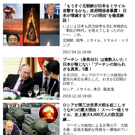
「もうすぐ北朝鮮が日本をミサイル
攻撃するかも」政府関係者暴露！ 日
本が壊滅する“7つの理由”を徹底解
説！
いよいよ日本も武力紛争を含む本格的な
「動乱の時代」を迎えてしまったのか
――。これ...
北朝鮮
戦争
ミサイル
ドナルド・トラ
ンプ
2017.04.11 19:00
プーチン（身長163）は複数人いた！
日本が報じない「プーチンの知られ
ざる真実」5選！
今月15日、ロシアのプーチン大統領が6
度目の来日を果たした。わずか2日間の
日程で...
ロシア
ミサイル
来日
吸血鬼
2016.12.16 19:00
ロシアが第三次世界大戦を起こしそ
うな4つの重大理由！ スーパー核ミサ
イル、史上最大4,000万人の防災訓
練…
プーチン大統領による主導の下、大国
主義・拡張主義的な性格を一層強めてい
るロシ...