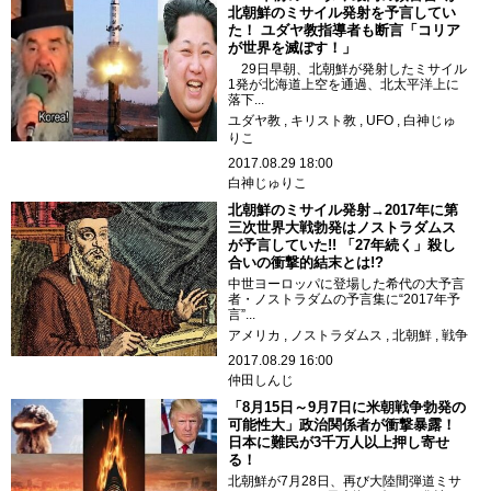
北朝鮮のミサイル発射を予言してい
た！ ユダヤ教指導者も断言「コリア
が世界を滅ぼす！」
29日早朝、北朝鮮が発射したミサイル
1発が北海道上空を通過、北太平洋上に
落下...
ユダヤ教
キリスト教
UFO
白神じゅ
りこ
2017.08.29 18:00
白神じゅりこ
北朝鮮のミサイル発射→2017年に第
三次世界大戦勃発はノストラダムス
が予言していた!! 「27年続く」殺し
合いの衝撃的結末とは!?
中世ヨーロッパに登場した希代の大予言
者・ノストラダムの予言集に“2017年予
言”...
アメリカ
ノストラダムス
北朝鮮
戦争
2017.08.29 16:00
仲田しんじ
「8月15日～9月7日に米朝戦争勃発の
可能性大」政治関係者が衝撃暴露！
日本に難民が3千万人以上押し寄せ
る！
北朝鮮が7月28日、再び大陸間弾道ミサ