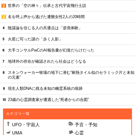
世界の「空の神々」伝承と古代宇宙飛行士説
名を呼ぶ声から逃げた遭難女性2人の20時間
陰謀論を信じる人の共通点は「逆境体験」
火星に写った謎の「歩く人影」
大手コンサルPwCのAI報告書が幻覚だらけだった
地球外の存在が確認されたら社会はどうなる
スキンウォーカー牧場の地下に潜む“耐熱タイル似のセラミック片と未知
の元素”
現生人類DNAに残る未知の幽霊系統の痕跡
23歳の心霊調査家が遭遇した“死者からの合図”
カテゴリ一覧
UFO・宇宙人
予言・予知
UMA
心霊