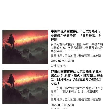
安倍元首相国葬後に「大厄災発生」
を連想させる予言 『日月神示』を
解読
安倍元首相の国葬（儀）が本日午後２時
に開式する。各世論調査で国葬反対の割
合が過半...
日月神示
巨大地震
安倍晋三
核攻撃
2022.09.27 14:00
白神じゅりこ
27日の国葬直後に大厄災発生で日本
滅亡か？ 地震・噴火・核攻撃… 完全
に『日月神示』の預言通りの展開だ
った！
――予言・滅亡研究家の白神じゅりこが
寄稿！ 『日月神示』とは、神道研究
家・...
日月神示
巨大地震
安倍晋三
核攻撃
2022.09.10 15:00