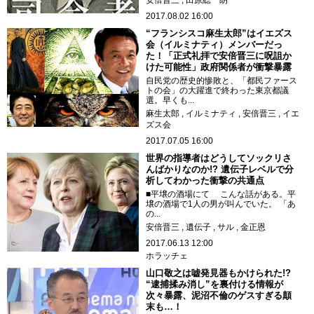
安倍晋三
田原総一朗
2017.08.02 16:00
“フランシスコ麻生太郎”はイエズス
会（イルミナティ）メンバーだっ
た！「正式礼拝で安倍晋三に呪詛か
けた可能性」政府関係者が衝撃暴露
自民党の歴史的惨敗と、「都民ファース
トの会」の大躍進で終わった東京都議
選。早くも...
麻生太郎
イルミナティ
安倍晋三
イエ
ズス会
2017.07.05 16:00
世界の指導者はどうしてソックリさ
んばかりなのか!? 遺伝子レベルで分
析してわかった衝撃の共通点
■平壌の酒場にて こんな話がある。平
壌の酒場で1人の男が叫んでいた。 「あ
の...
安倍晋三
遺伝子
サル
金正恩
2017.06.13 12:00
ホラッチェ
山口敬之は嘘発見器もかけられた!?
“逮捕揉み消し”を裏付ける情報が
次々暴露、泥沼不倫のゲスすぎる顛
末も…！