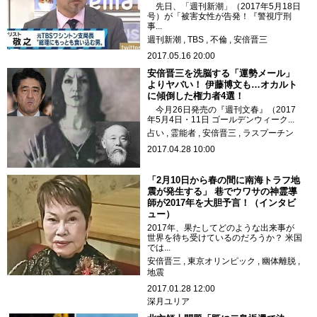
先日、「週刊新潮」（2017年5月18日
号）が「被害女性が告発！『警視庁刑
事...
週刊新潮
TBS
不倫
安倍晋三
2017.05.16 20:00
安倍晋三を洗脳する「運勢メール」
よりヤバい！ 伊藤博文も…オカルト
に傾倒した権力者4選！
今月26日発売の『週刊文春』（2017
年5月4日・11日 ゴールデンウィーク...
占い
霊能者
安倍晋三
ラスプーチン
2017.04.28 10:00
「2月10日から春の間に南海トラフ地
震が発生する」 巷でウワサの神霊導
師が2017年を大胆予言！（インタビ
ュー）
2017年、果たしてどのような出来事が
世界を待ち受けているのだろうか？ 米国
では...
安倍晋三
東京オリンピック
幽体離脱
地震
2017.01.28 12:00
深月ユリア