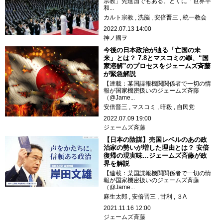
宗教」先進国でもある。とくに「世界平
和...
カルト宗教
洗脳
安倍晋三
統一教会
2022.07.13 14:00
神ノ國ヲ
今後の日本政治が辿る「亡国の未
来」とは？ 7.8とマスコミの罪、“国
家溶解”のプロセスをジェームズ斉藤
が緊急解説
【連載：某国諜報機関関係者で一切の情
報が国家機密扱いのジェームズ斉藤
（@Jame...
安倍晋三
マスコミ
暗殺
自民党
2022.07.09 19:00
ジェームズ斉藤
【日本の陰謀】売国レベルのあの政
治家の勢いが増した理由とは？ 安倍
復帰の現実味…ジェームズ斉藤が政
界を解説
【連載：某国諜報機関関係者で一切の情
報が国家機密扱いのジェームズ斉藤
（@Jame...
麻生太郎
安倍晋三
甘利
３A
2021.11.16 12:00
ジェームズ斉藤