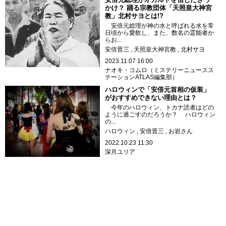
かけ？ 踊る宗教団体「天照皇大神宮
教」北村サヨとは!?
安倍元総理が神の水と呼ばれる水を常
日頃から愛飲し、また、数名の霊能者か
らお...
安倍晋三
天照皇大神宮教
北村サヨ
2023.11.07 16:00
ナオキ・コムロ（ミステリーニュースス
テーションATLAS編集部）
ハロウィンで「安倍元首相の仮装」
がおすすめできない理由とは？
今年のハロウィン、トカナ読者はどの
ように過ごすのだろうか？ ハロウィン
の...
ハロウィン
安倍晋三
お岩さん
2022.10.23 11:30
深月ユリア