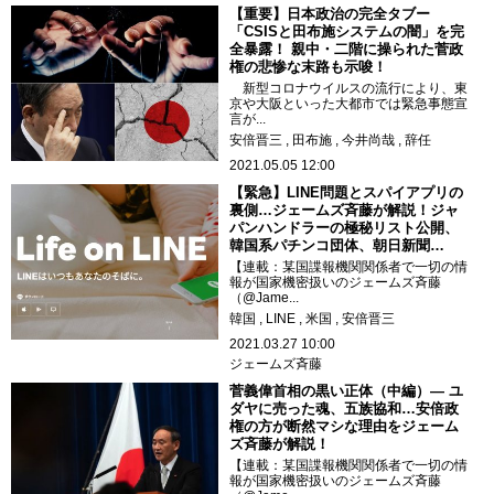
【重要】日本政治の完全タブー
「CSISと田布施システムの闇」を完
全暴露！ 親中・二階に操られた菅政
権の悲惨な末路も示唆！
新型コロナウイルスの流行により、東
京や大阪といった大都市では緊急事態宣
言が...
安倍晋三
田布施
今井尚哉
辞任
2021.05.05 12:00
【緊急】LINE問題とスパイアプリの
裏側…ジェームズ斉藤が解説！ジャ
パンハンドラーの極秘リスト公開、
韓国系パチンコ団体、朝日新聞…
【連載：某国諜報機関関係者で一切の情
報が国家機密扱いのジェームズ斉藤
（@Jame...
韓国
LINE
米国
安倍晋三
2021.03.27 10:00
ジェームズ斉藤
菅義偉首相の黒い正体（中編）― ユ
ダヤに売った魂、五族協和…安倍政
権の方が断然マシな理由をジェーム
ズ斉藤が解説！
【連載：某国諜報機関関係者で一切の情
報が国家機密扱いのジェームズ斉藤