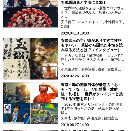
を現職議員と学者に直撃！
世界中で猛威をふるう新型コロナウィ
ルス。感染者160万人、死者9万人を超
え...
安倍晋三
ロスチャイルド
小池百合子
CSIS
2020.04.13 10:00
安倍晋三の字が癖がありすぎて性格
もヤバい！ 筆跡から隠れた本性を読
み取る方法とは!?（インタビュー）
トカナ読者は「筆跡診断」についてご
存じだろうか？ その名の通り、筆跡によ
っ...
小泉進次郎
筆跡診断
運命
安倍晋三
2020.02.26 14:00
東京五輪の開催自体が最悪の「お・
も・て・な・し」だ!! 酷暑・放射
線・利権も… 世界がクレイジーと批
判する実態を知れ！
「2020年 東京オリンピック」の開催ま
で1年を切ったこの夏、列島を襲う記
録...
久米宏
放射能
高須克弥
百瀬直也
2019.08.27 14:00