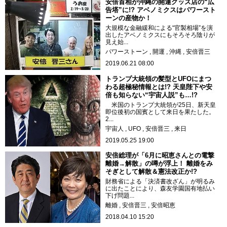
安倍首相が沖縄の開運グッズ店の“広
告塔”に!? アベノミクスはパワースト
ーンの産物か！
大規模な金融緩和による“官製相場”を演
出したアベノミクスにもそろそろ陰りが
見え始...
パワーストーン
開運
沖縄
安倍晋三
2019.06.21 08:00
トランプ大統領の髪型とUFOにまつ
わる超極秘情報とは!? 天皇陛下や安
倍も知らない“宇宙人説”も…!?
米国のトランプ大統領が25日、新天皇
即位後初の国賓として来日を果たした。
2...
宇宙人
UFO
安倍晋三
来日
2019.05.25 19:00
安倍総理が「6月に昭恵さんとの電撃
離婚→解散」の噂が浮上！ 離婚をみ
そぎとして解散＆憲法改正か!?
財務省による「決済書改ざん」が明るみ
に出たことにより、森友学園国有地払い
下げ問題...
離婚
安倍晋三
安倍昭恵
2018.04.10 15:20