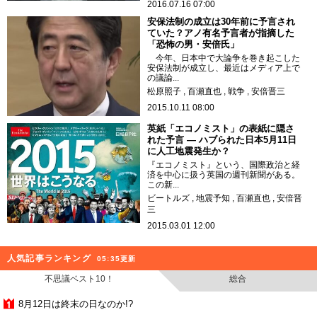
2016.07.16 07:00
安保法制の成立は30年前に予言され
ていた？アノ有名予言者が指摘した
「恐怖の男・安倍氏」
今年、日本中で大論争を巻き起こした
安保法制が成立し、最近はメディア上で
の議論...
松原照子
百瀬直也
戦争
安倍晋三
2015.10.11 08:00
英紙「エコノミスト」の表紙に隠さ
れた予言 ― ハブられた日本5月11日
に人工地震発生か？
『エコノミスト』という、国際政治と経
済を中心に扱う英国の週刊新聞がある。
この新...
ビートルズ
地震予知
百瀬直也
安倍晋
三
2015.03.01 12:00
人気記事ランキング
05:35更新
不思議ベスト10！
総合
8月12日は終末の日なのか!?