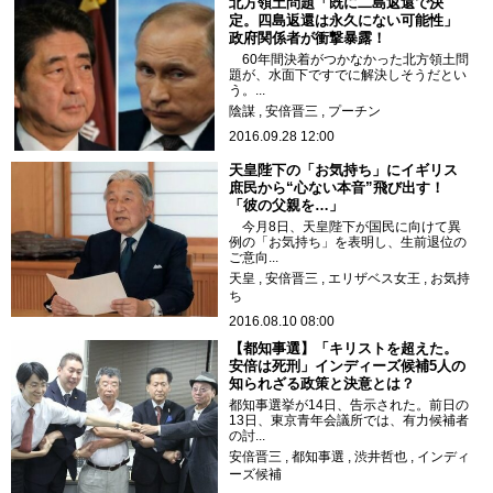
北方領土問題「既に二島返還で決
定。四島返還は永久にない可能性」
政府関係者が衝撃暴露！
60年間決着がつかなかった北方領土問
題が、水面下ですでに解決しそうだとい
う。...
陰謀
安倍晋三
プーチン
2016.09.28 12:00
天皇陛下の「お気持ち」にイギリス
庶民から“心ない本音”飛び出す！
「彼の父親を…」
今月8日、天皇陛下が国民に向けて異
例の「お気持ち」を表明し、生前退位の
ご意向...
天皇
安倍晋三
エリザベス女王
お気持
ち
2016.08.10 08:00
【都知事選】「キリストを超えた。
安倍は死刑」インディーズ候補5人の
知られざる政策と決意とは？
都知事選挙が14日、告示された。前日の
13日、東京青年会議所では、有力候補者
の討...
安倍晋三
都知事選
渋井哲也
インディ
ーズ候補