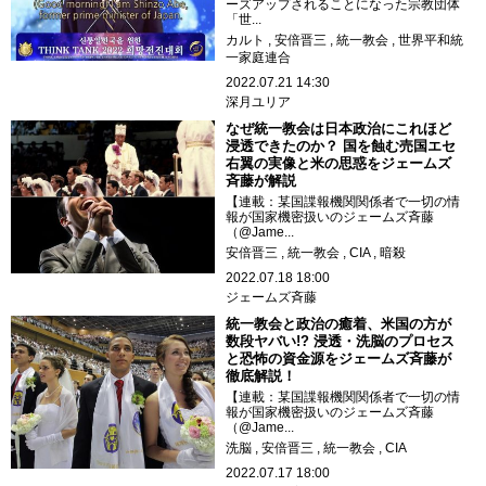
ーズアップされることになった宗教団体
「世...
カルト
安倍晋三
統一教会
世界平和統
一家庭連合
2022.07.21 14:30
深月ユリア
なぜ統一教会は日本政治にこれほど
浸透できたのか？ 国を蝕む売国エセ
右翼の実像と米の思惑をジェームズ
斉藤が解説
【連載：某国諜報機関関係者で一切の情
報が国家機密扱いのジェームズ斉藤
（@Jame...
安倍晋三
統一教会
CIA
暗殺
2022.07.18 18:00
ジェームズ斉藤
統一教会と政治の癒着、米国の方が
数段ヤバい!? 浸透・洗脳のプロセス
と恐怖の資金源をジェームズ斉藤が
徹底解説！
【連載：某国諜報機関関係者で一切の情
報が国家機密扱いのジェームズ斉藤
（@Jame...
洗脳
安倍晋三
統一教会
CIA
2022.07.17 18:00