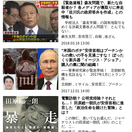
【緊急速報】森友問題で、新たな自
殺者か？ 各メディアが裏取りに奔走
中「佐川氏の政府答弁を作成」との
情報も
学校法人「森友学園」の国有地取引を
めぐる決裁文書改ざん問題で、とんでも
ない...
麻生太郎
安倍晋三
自殺
改ざん
2018.03.16 13:00
“米国のポチ”安倍首相はプーチンか
らの救いの手を見過ごすな！ ぼった
くり新兵器「イージス・アショア」
購入の裏に闇の組織！
――軍事研究家が緊急寄稿！ 北朝鮮危
機を見誤るな！ 2017年1月にトランプ
政...
北朝鮮
ミサイル
安倍晋三
プーチン
2017.12.01 14:00
電撃訪朝？ 公明党排除？それと
も…！ 田原総一朗氏が安倍首相に進
言した「政治生命を賭けた冒険」と
は？
この御仁、老いてなお盛んだ。ジャー
ナリストの田原総一朗氏（83）のこと
だ。こ...