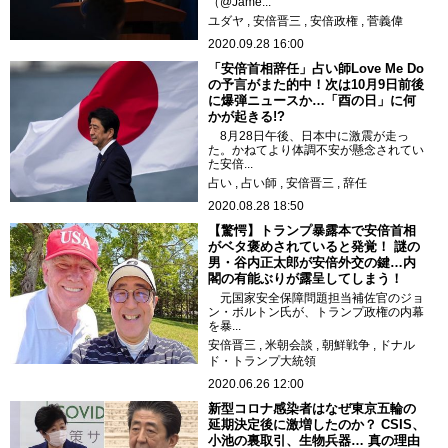
（@Jame...
ユダヤ
安倍晋三
安倍政権
菅義偉
2020.09.28 16:00
「安倍首相辞任」占い師Love Me Do
の予言がまた的中！次は10月9日前後
に爆弾ニュースか…「酉の日」に何
かが起きる!?
8月28日午後、日本中に激震が走っ
た。かねてより体調不安が懸念されてい
た安倍...
占い
占い師
安倍晋三
辞任
2020.08.28 18:50
【驚愕】トランプ暴露本で安倍首相
がベタ褒めされていると発覚！ 謎の
男・谷内正太郎が安倍外交の鍵…内
閣の有能ぶりが露呈してしまう！
元国家安全保障問題担当補佐官のジョ
ン・ボルトン氏が、トランプ政権の内幕
を暴...
安倍晋三
米朝会談
朝鮮戦争
ドナル
ド・トランプ大統領
2020.06.26 12:00
新型コロナ感染者はなぜ東京五輪の
延期決定後に激増したのか？ CSIS、
小池の裏取引、生物兵器… 真の理由