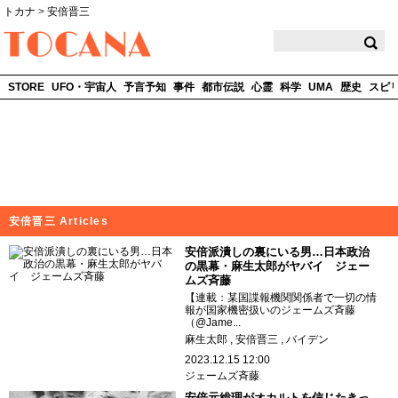
トカナ
>
安倍晋三
TOCANA
STORE
UFO・宇宙人
予言予知
事件
都市伝説
心霊
科学
UMA
歴史
スピ
安倍晋三 Articles
安倍派潰しの裏にいる男…日本政治
の黒幕・麻生太郎がヤバイ ジェー
ムズ斉藤
【連載：某国諜報機関関係者で一切の情
報が国家機密扱いのジェームズ斉藤
（@Jame...
麻生太郎
安倍晋三
バイデン
2023.12.15 12:00
ジェームズ斉藤
安倍元総理がオカルトを信じたきっ