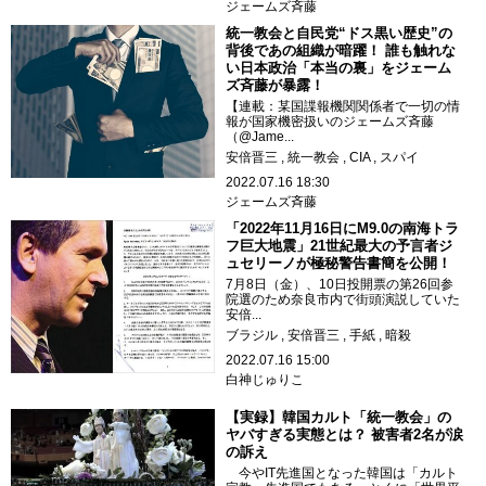
ジェームズ斉藤
統一教会と自民党“ドス黒い歴史”の
背後であの組織が暗躍！ 誰も触れな
い日本政治「本当の裏」をジェーム
ズ斉藤が暴露！
【連載：某国諜報機関関係者で一切の情
報が国家機密扱いのジェームズ斉藤
（@Jame...
安倍晋三
統一教会
CIA
スパイ
2022.07.16 18:30
ジェームズ斉藤
「2022年11月16日にM9.0の南海トラ
フ巨大地震」21世紀最大の予言者ジ
ュセリーノが極秘警告書簡を公開！
7月8日（金）、10日投開票の第26回参
院選のため奈良市内で街頭演説していた
安倍...
ブラジル
安倍晋三
手紙
暗殺
2022.07.16 15:00
白神じゅりこ
【実録】韓国カルト「統一教会」の
ヤバすぎる実態とは？ 被害者2名が涙
の訴え
今やIT先進国となった韓国は「カルト