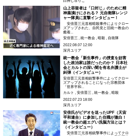
白神じゅりこ
山上容疑者は「口封じ」のために精
神薬漬けにされる？ 元自衛隊レンジ
ャー隊員に直撃インタビュー！
安倍晋三元首相暗殺事件によりクロー
ズアップされた、自民党と旧統一教会の
癒着...
安倍晋三
統一教会
暗殺
自衛隊
2022.08.07 12:00
深月ユリア
統一教会「新生事件」の捜査を妨害
した政治家は誰だったのか？ 日本社
会とカルトの深い闇を有名弁護士が
糾弾（インタビュー）
安倍晋三元首相銃撃事件によってクロー
ズアップされることになった宗教団体
「世界平和...
カルト
安倍晋三
統一教会
暗殺
2022.07.23 18:00
深月ユリア
安倍氏がビデオを送ったUPF（天宙
平和連合）に参加した住職が激白！
統一教会の超エグい洗脳方法とは？
（インタビュー）
安倍晋三元首相銃撃事件によってクロ