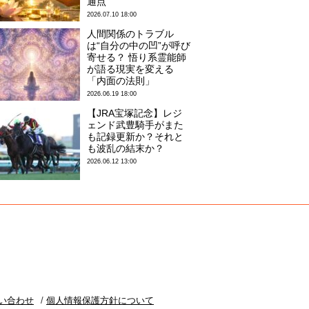
通点
2026.07.10 18:00
人間関係のトラブル
は“自分の中の凹”が呼び
寄せる？ 悟り系霊能師
が語る現実を変える
「内面の法則」
2026.06.19 18:00
【JRA宝塚記念】レジ
ェンド武豊騎手がまた
も記録更新か？それと
も波乱の結末か？
2026.06.12 13:00
い合わせ
個人情報保護方針について