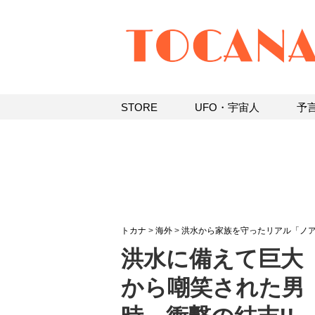
STORE
UFO・宇宙人
予
トカナ
>
海外
>
洪水から家族を守ったリアル「ノ
洪水に備えて巨大
から嘲笑された男 