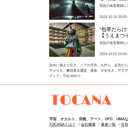
現役の体育教師に
2024.10.16 20:00
“包帯だら
【うえまつ
現役の体育教師に
2024.10.02 20:00
洪水に備えて巨大「ノアの方舟」を作り、近所から嘲
アメリカ
、
東日本大震災
、
洪水
、
テキサス
、
アクア
ディア、TOCANAで
TOCANA
宇宙
、
オカルト
、
宗教
、
アート
、
UFO
、
UMA
な
TOCANAとは？
会社概要
著者一覧
月