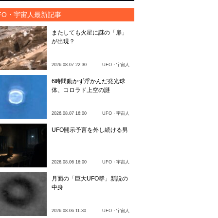
FO・宇宙人最新記事
またしても火星に謎の「扉」
が出現？
2026.08.07 22:30
UFO・宇宙人
6時間動かず浮かんだ発光球
体、コロラド上空の謎
2026.08.07 16:00
UFO・宇宙人
UFO開示予言を外し続ける男
2026.08.06 16:00
UFO・宇宙人
月面の「巨大UFO群」新説の
中身
2026.08.06 11:30
UFO・宇宙人