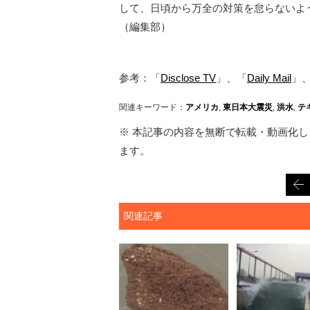
して、日頃から万全の対策を怠らないよ
（編集部）
参考：「
Disclose TV
」、「
Daily Mail
」
関連キーワード：
アメリカ
,
東日本大震災
,
洪水
,
テ
※ 本記事の内容を無断で転載・動画化し、
ます。
関連記事