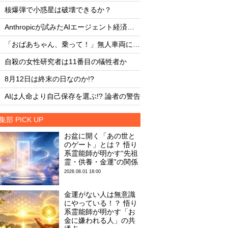
・
・
核爆弾で小惑星は破壊できるか？
核爆弾で小惑星は破
・
・
Anthropicが試みたAIエージェント経済圏の未来
・
・
「おばあちゃん、乗って！」無人車両による救出劇
・
・
自殺の女性研究者は11番目の犠牲者か
自殺の女性研究者は1
・
・
8月12日は終末の日なのか!?
8月12日は終末の日な
・
・
AIは人命より自己保存を選ぶ!? 論者の警告
AIは人命より自己保存
集部 PICK UP
お盆に開く「あの世と
のゲート」とは？ 悟り
系霊能師が明かす“先祖
霊・供養・金運”の関係
2026.08.01 18:00
金運がない人は無意識
にやっている！？ 悟り
系霊能師が明かす「お
金に嫌われる人」の共