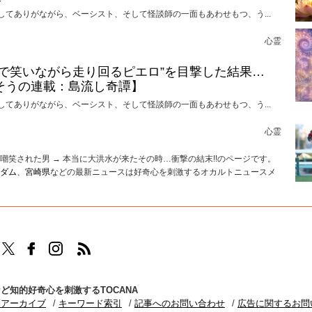
してありがながら、ベーシスト、そして怪談師の一面もあわせもつ、う...
心霊
けで笑いながら走り回るピエロ”を目撃した結果…
そうの連載：島流し奇譚】
してありがながら、ベーシスト、そして怪談師の一面もあわせもつ、う...
心霊
笑された男 → 本当に大洪水が来たその時…衝撃の結末!!のページです。
ダム
、
宮崎県
などの最新ニュースは好奇心を刺激するオカルトニュースメ
TOCANAのFacebookはこちら
TOCANAのinstagramはこちら
TOCANAのRSSはこちら
ど知的好奇心を刺激するTOCANA
別アーカイブ
キーワード索引
記事へのお問い合わせ
広告に関するお問