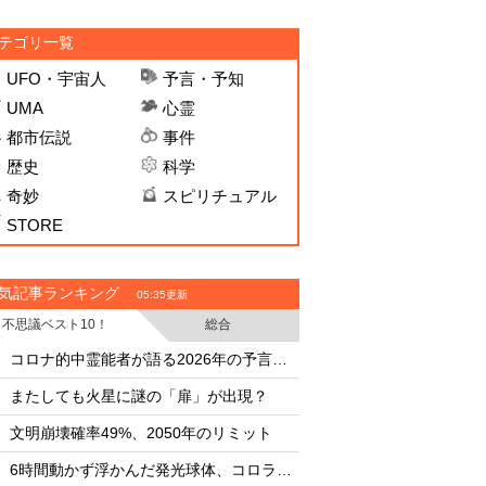
テゴリ一覧
UFO・宇宙人
予言・予知
UMA
心霊
都市伝説
事件
歴史
科学
奇妙
スピリチュアル
STORE
気記事ランキング
05:35更新
不思議ベスト10！
総合
・
・
コロナ的中霊能者が語る2026年の予言ビジョン
・
・
またしても火星に謎の「扉」が出現？
またしても火星に謎
・
・
文明崩壊確率49%、2050年のリミット
文明崩壊確率49%、2
・
・
6時間動かず浮かんだ発光球体、コロラド上空の謎