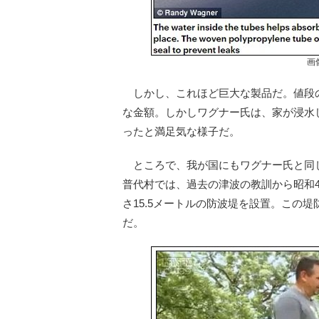
画
しかし、これほど巨大な製品だ。値段の方
な金額。しかしワグナー氏は、家が浸水し
ったと満足気な様子だ。
ところで、我が国にもワグナー氏と同
普代村では、過去の津波の教訓から昭和4
さ15.5メートルの防波堤を設置。この
だ。