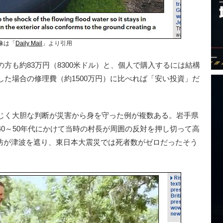
像は「
Daily Mail
」より引用
も約83万円（8300米ドル）と、個人で購入するには結構
た場合の修理費（約1500万円）に比べれば「安い投資」だ
じく大胆な判断が災害から身を守った例が複数ある。岩手県
0～50年代にかけて当時の村長が周囲の反対を押し切って高
堤防が津波を遮り、東日本大震災では死者数がゼロだったそう