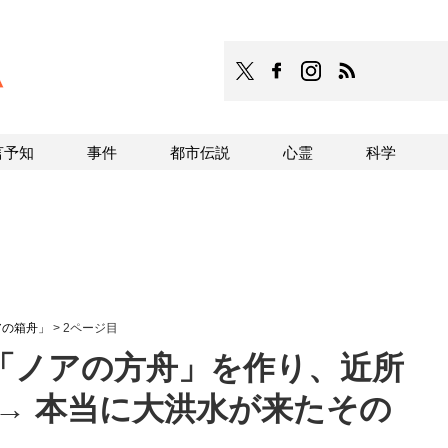
TOCANA
TOCANAのFacebookはこち
TOCANAのinstagra
TOCANAのRS
言予知
事件
都市伝説
心霊
科学
アの箱舟」
>
2ページ目
「ノアの方舟」を作り、近所
→ 本当に大洪水が来たその