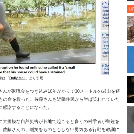
U
像は「
Daily Mail
」より引用
んが退職金をつぎ込み10年がかりで30メートルの岩山を避
人もの命を救った。佐藤さんも近隣住民から半ば笑われていた
に感謝することになった。
に大規模な自然災害が各地で起こると多くの科学者が警鐘を
、佐藤さんの、嘲笑をものともしない勇気ある行動を教訓に