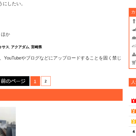
うにしたい。
カ
、ほか
キサス
,
アクアダム
,
宮崎県
YouTubeやブログなどにアップロードすることを固く禁じ
前のページ
1
2
人