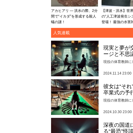
アカヒアリ — 洪水の際、2分
【津波・洪水】世
間で“イカダ”を形成する殺人
の“人工津波発生シ
蟻の謎！
登場！ 最強の水害対
人気連載
現実と夢が
ージと不思
現役の体育教師に
2024.11.14 23:00
彼女は“そ
卒業式の予
現役の体育教師に
2024.10.30 23:00
深夜の国道
る“最恐”怪