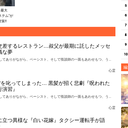
界最大
ステム”が
策!!
交差するレストラン…叔父が最期に託したメッセ
議な夢
してありがながら、ベーシスト、そして怪談師の一面もあわせもつ、う...
編
心霊
れ”を叱ってしまった… 黒髪が招く悲劇『呪われた
行演習』
してありがながら、ベーシスト、そして怪談師の一面もあわせもつ、う...
心霊
に立つ異様な『白い花嫁』タクシー運転手が語
談