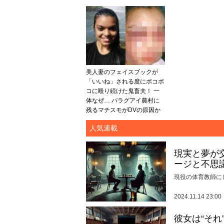
美人妻のフェイスブックが
「いいね」される度にボコボ
コに殴り続けた鬼畜夫！ 一
体なぜ… パラグアイ農村に
残るマチスモがDVの原因か
人気連載
現実と夢が
ージと不思
現役の体育教師に
2024.11.14 23:00
彼女は“そ