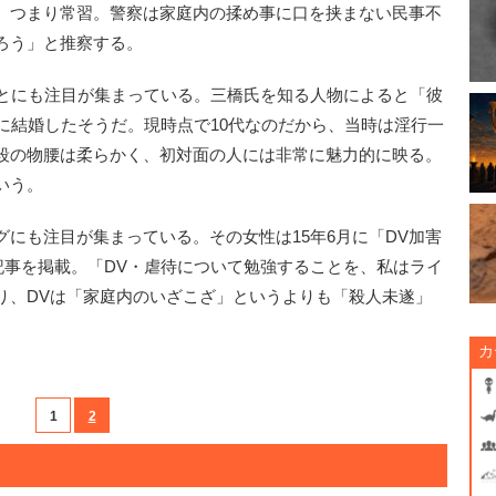
。つまり常習。警察は家庭内の揉め事に口を挟まない民事不
ろう」と推察する。
とにも注目が集まっている。三橋氏を知る人物によると「彼
に結婚したそうだ。現時点で10代なのだから、当時は淫行一
段の物腰は柔らかく、初対面の人には非常に魅力的に映る。
いう。
にも注目が集まっている。その女性は15年6月に「DV加害
記事を掲載。「DV・虐待について勉強することを、私はライ
り、DVは「家庭内のいざこざ」というよりも「殺人未遂」
。
カ
1
2