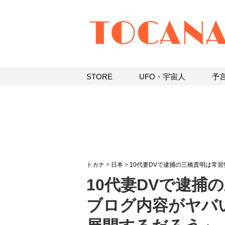
STORE
UFO・宇宙人
予
トカナ
>
日本
>
10代妻DVで逮捕の三橋貴明は常
10代妻DVで逮捕
ブログ内容がヤバ