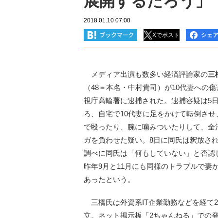
展開するだろう」
2018.01.10 07:00
Xでポスト
メディア出演も数多い経済評論家の
三
（48＝本名・中村貴司）が10代妻への
視庁高輪署に逮捕された。逮捕容疑は5日
ろ、自宅で10代妻に足をかけて転倒させ
で殴ったり、腕に噛みついたりして、全
ガを負わせた疑い。8日に同氏は釈放さ
調べに同氏は「何もしていない」と否認
昨年9月と11月にも同様のトラブルで妻か
あったという。
三橋氏は外資系IT企業勤務などを経て20
立。ネット掲示板「2ちゃんねる」での