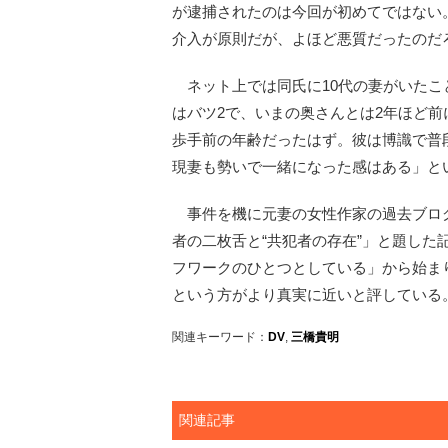
が逮捕されたのは今回が初めてではない
介入が原則だが、よほど悪質だったのだ
ネット上では同氏に10代の妻がいたこ
はバツ2で、いまの奥さんとは2年ほど前
歩手前の年齢だったはず。彼は博識で普
現妻も勢いで一緒になった感はある」と
事件を機に元妻の女性作家の過去ブログ
者の二枚舌と“共犯者の存在”」と題した
フワークのひとつとしている」から始ま
という方がより真実に近いと評している
関連キーワード：
DV
,
三橋貴明
関連記事