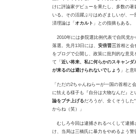
けに評論家デビューを果たし、多数の著
いる。その活躍ぶりはめざましいが、一
済理論は「
オカルト
」との指摘もある。
2010年には参院選比例代表で自民党か
落選。先月13日には、
安倍晋三
首相と会
をブログで公開し、政策に批判的な意見
て「
近い将来、私に何らかのスキャンダ
が来るのは避けられないでしょう
」と意
「ただの2ちゃんねらーが一国の首相と
に怯える様子も『自分は大物なんだ』と
論をブチ上げる
だろうが、全くそうした
からね（笑）」
むしろ今回は逮捕されるべくして逮捕さ
け、当局は三橋氏に暴力をやめるよう警