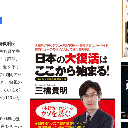
橋貴明
氏
傷害容疑で警
午後7時ご
、顔を平手
治1週間のケ
れた。警視の
しているが、
ら110番が
08年に独
発言をきっか