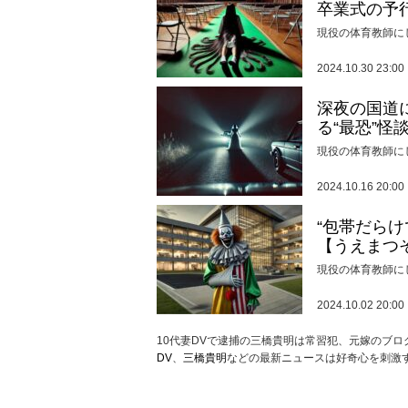
卒業式の予
現役の体育教師に
2024.10.30 23:00
深夜の国道
る“最恐”怪
現役の体育教師に
2024.10.16 20:00
“包帯だら
【うえまつ
現役の体育教師に
2024.10.02 20:00
10代妻DVで逮捕の三橋貴明は常習犯、元嫁のブ
DV
、
三橋貴明
などの最新ニュースは好奇心を刺激す