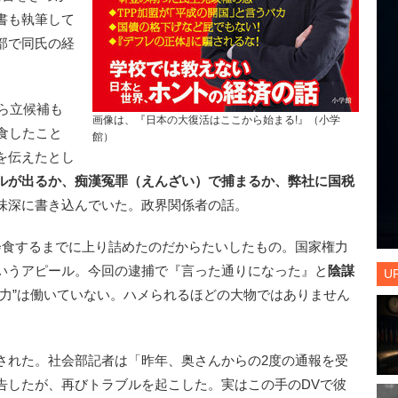
書も執筆して
部で同氏の経
ら立候補も
画像は、『日本の大復活はここから始まる!』（小学
食したこと
館）
を伝えたとし
ルが出るか、痴漢冤罪（えんざい）で捕まるか、弊社に国税
味深に書き込んでいた。政界関係者の話。
会食するまでに上り詰めたのだからたいしたもの。国家権力
いうアピール。今回の逮捕で『言った通りになった』と
陰謀
U
“力”は働いていない。ハメられるほどの大物ではありません
れた。社会部記者は「昨年、奥さんからの2度の通報を受
告したが、再びトラブルを起こした。実はこの手のDVで彼