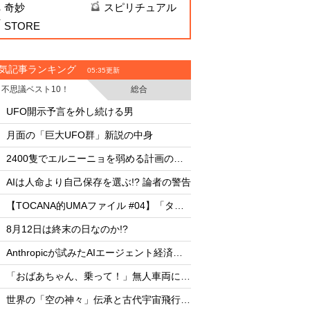
奇妙
スピリチュアル
STORE
気記事ランキング
05:35更新
不思議ベスト10！
総合
・
・
UFO開示予言を外し続ける男
UFO開示予言を外し
・
・
月面の「巨大UFO群」新説の中身
月面の「巨大UFO群
・
・
2400隻でエルニーニョを弱める計画の副作用
・
・
AIは人命より自己保存を選ぶ!? 論者の警告
AIは人命より自己保存
・
・
【TOCANA的UMAファイル #04】「タッツェルヴルム」
・
・
8月12日は終末の日なのか!?
8月12日は終末の日な
・
・
Anthropicが試みたAIエージェント経済圏の未来
・
・
「おばあちゃん、乗って！」無人車両による救出劇
・
・
世界の「空の神々」伝承と古代宇宙飛行士説