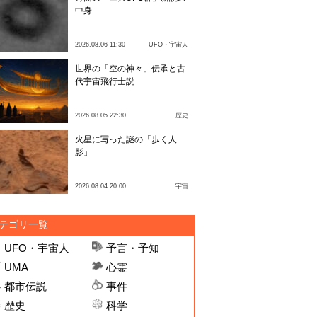
中身
2026.08.06 11:30
UFO・宇宙人
世界の「空の神々」伝承と古
代宇宙飛行士説
2026.08.05 22:30
歴史
火星に写った謎の「歩く人
影」
2026.08.04 20:00
宇宙
テゴリ一覧
UFO・宇宙人
予言・予知
UMA
心霊
都市伝説
事件
歴史
科学