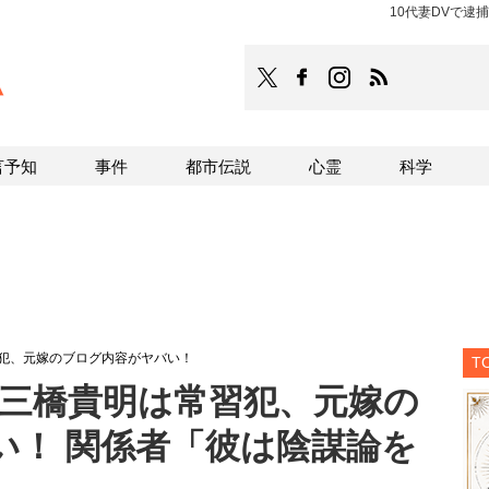
10代妻DVで
TOCANA
TOCANAのFacebookはこち
TOCANAのinstagra
TOCANAのRS
言予知
事件
都市伝説
心霊
科学
習犯、元嫁のブログ内容がヤバい！
T
の三橋貴明は常習犯、元嫁の
い！ 関係者「彼は陰謀論を