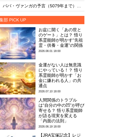
・
・
ババ・ヴァンガの予言（5079年まで）を一挙大公開！
集部 PICK UP
お盆に開く「あの世と
のゲート」とは？ 悟り
系霊能師が明かす“先祖
霊・供養・金運”の関係
2026.08.01 18:00
金運がない人は無意識
にやっている！？ 悟り
系霊能師が明かす「お
金に嫌われる人」の共
通点
2026.07.10 18:00
人間関係のトラブル
は“自分の中の凹”が呼び
寄せる？ 悟り系霊能師
が語る現実を変える
「内面の法則」
2026.06.19 18:00
【JRA宝塚記念】レジ