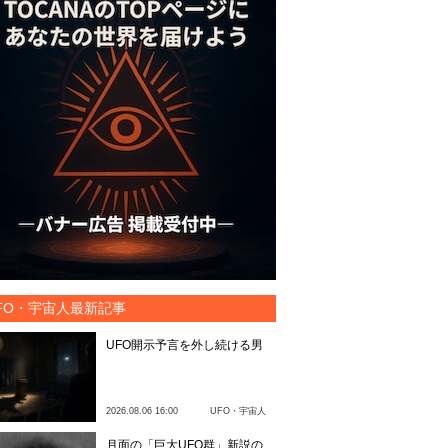
FO・宇宙人最新記事
UFO開示予言を外し続ける男
2026.08.06 16:00
UFO・宇宙人
月面の「巨大UFO群」新説の