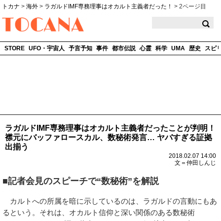
トカナ
>
海外
>
ラガルドIMF専務理事はオカルト主義者だった！
>
2ページ目
TOCANA
STORE
UFO・宇宙人
予言予知
事件
都市伝説
心霊
科学
UMA
歴史
スピ
ラガルドIMF専務理事はオカルト主義者だったことが判明！
襟元にバッファロースカル、数秘術発言… ヤバすぎる証拠
出揃う
2018.02.07 14:00
文＝仲田しんじ
■記者会見のスピーチで“数秘術”を解説
カルトへの所属を暗に示しているのは、ラガルドの言動にもあ
るという。それは、オカルト信仰と深い関係のある数秘術