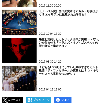
2017.11.20 10:00
【ノーベル賞】歴代受賞者はオカルト好きばか
り!? エイリアンに拉致された学者も!!
2017.10.04 17:30
悪魔と契約したカトリック団体が実在 ー バチカ
ンを悩ませる「ヘラルズ・オブ・ゴスペル」の
謎の儀式と暴走とは？
2017.08.30 14:20
子どもをLSD漬けにしていた異様すぎるカルト
教団「ザ・ファミリー」の実態とは？ ウィキリ
ークスとも意外なつながり!?
2017.04.12 12:00
Xでポスト