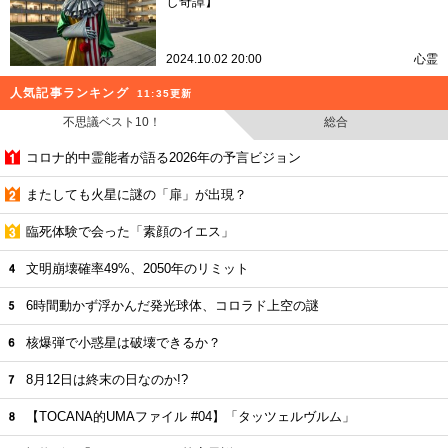
し奇譚】
2024.10.02 20:00
心霊
人気記事ランキング
11:35更新
不思議ベスト10！
総合
コロナ的中霊能者が語る2026年の予言ビジョン
またしても火星に謎の「扉」が出現？
臨死体験で会った「素顔のイエス」
文明崩壊確率49%、2050年のリミット
6時間動かず浮かんだ発光球体、コロラド上空の謎
核爆弾で小惑星は破壊できるか？
8月12日は終末の日なのか!?
【TOCANA的UMAファイル #04】「タッツェルヴルム」