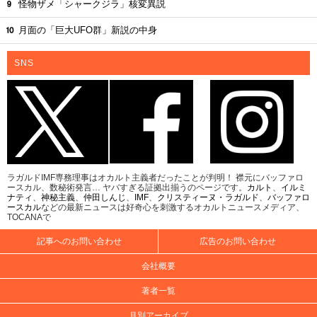
怪物ザメ「シャークジラ」核変異説
月面の「巨大UFO群」新説の中身
SNS
ラガルドIMF専務理事はオカルト主義者だったことが判明！ 襟元にバッファロ
ースカル、数秘術発言… ヤバすぎる証拠出揃うのページです。
カルト
、
イルミ
ナティ
、
神秘主義
、
仲田しんじ
、
IMF
、
クリスティーヌ・ラガルド
、
バッファロ
ースカル
などの最新ニュースは好奇心を刺激するオカルトニュースメディア、
TOCANAで
記事へのお問い合わせ
広告のお問い合わせ
会社概要
著者一覧
月別アーカイブ