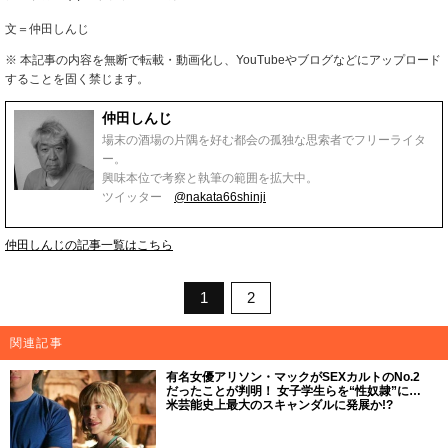
文＝仲田しんじ
※ 本記事の内容を無断で転載・動画化し、YouTubeやブログなどにアップロード
することを固く禁じます。
仲田しんじ
場末の酒場の片隅を好む都会の孤独な思索者でフリーライタ
ー。
興味本位で考察と執筆の範囲を拡大中。
ツイッター
@nakata66shinji
仲田しんじの記事一覧はこちら
1
2
関連記事
有名女優アリソン・マックがSEXカルトのNo.2
だったことが判明！ 女子学生らを“性奴隷”に…
米芸能史上最大のスキャンダルに発展か!?