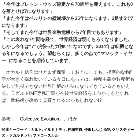
「今年はブレトン・ウッズ協定から70周年を迎えます。これも0
を落とせば7になります」
「また今年はベルリンの壁崩壊から25年になります。2足す5で7
になります」
「そしてまた今年は世界金融危機から7年目でもあります」
「この哀れな7年間を経て、世界経済は弱くもろくなりました。
しかし今年は“7”が揃った力強い年なのです。2014年は転機とな
る年になるでしょう。望むらくは、多くの点で“マジック・イヤ
ー”になることを期待しています」
オカルト信仰はひとまず保留しておくにしても、標準的な物理
学が大きく揺れ動いている今日にあっては、神秘主義や数秘術も
決して無視できない世界理解の方法になってきているともいえ
る。ラガルドIMF専務理事が今後世界経済を上向かせるとすれ
ば、数秘術が改めて見直されるのかもしれない!?
参考：「
Collective Evolution
」、ほか
関連キーワード：
カルト
,
イルミナティ
,
神秘主義
,
仲田しんじ
,
IMF
,
クリスティー
ヌ・ラガルド
,
バッファロースカル