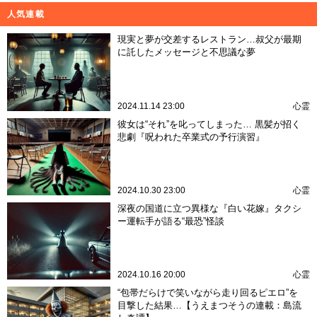
人気連載
現実と夢が交差するレストラン…叔父が最期
に託したメッセージと不思議な夢
2024.11.14 23:00
心霊
彼女は“それ”を叱ってしまった… 黒髪が招く
悲劇『呪われた卒業式の予行演習』
2024.10.30 23:00
心霊
深夜の国道に立つ異様な『白い花嫁』タクシ
ー運転手が語る“最恐”怪談
2024.10.16 20:00
心霊
“包帯だらけで笑いながら走り回るピエロ”を
目撃した結果…【うえまつそうの連載：島流