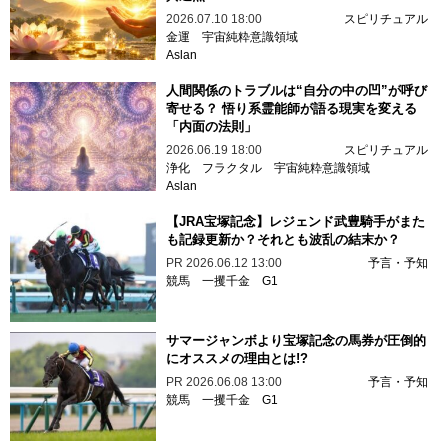
2026.07.10 18:00
スピリチュアル
金運
宇宙純粋意識領域
Aslan
人間関係のトラブルは“自分の中の凹”が呼び
寄せる？ 悟り系霊能師が語る現実を変える
「内面の法則」
2026.06.19 18:00
スピリチュアル
浄化
フラクタル
宇宙純粋意識領域
Aslan
【JRA宝塚記念】レジェンド武豊騎手がまた
も記録更新か？それとも波乱の結末か？
PR
2026.06.12 13:00
予言・予知
競馬
一攫千金
G1
サマージャンボより宝塚記念の馬券が圧倒的
にオススメの理由とは!?
PR
2026.06.08 13:00
予言・予知
競馬
一攫千金
G1