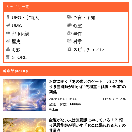
カテゴリ一覧
UFO・宇宙人
予言・予知
UMA
心霊
都市伝説
事件
歴史
科学
奇妙
スピリチュアル
STORE
編集部pickup
お盆に開く「あの世とのゲート」とは？ 悟
り系霊能師が明かす“先祖霊・供養・金運”の
関係
2026.08.01 18:00
スピリチュアル
金運
お盆
Maaya
Aslan
金運がない人は無意識にやっている！？ 悟
り系霊能師が明かす「お金に嫌われる人」の
共通点