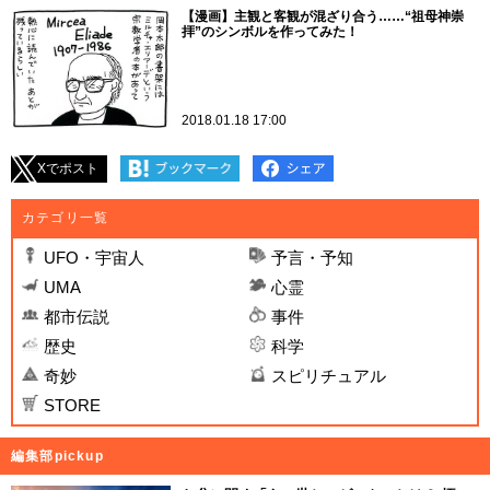
【漫画】主観と客観が混ざり合う……“祖母神崇
拝”のシンボルを作ってみた！
2018.01.18 17:00
Xでポスト
カテゴリ一覧
UFO・宇宙人
予言・予知
UMA
心霊
都市伝説
事件
歴史
科学
奇妙
スピリチュアル
STORE
編集部pickup