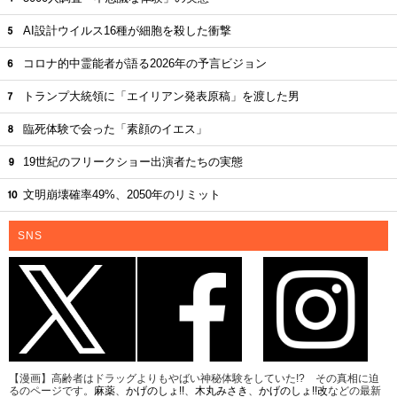
AI設計ウイルス16種が細胞を殺した衝撃
コロナ的中霊能者が語る2026年の予言ビジョン
トランプ大統領に「エイリアン発表原稿」を渡した男
臨死体験で会った「素顔のイエス」
19世紀のフリークショー出演者たちの実態
文明崩壊確率49%、2050年のリミット
SNS
【漫画】高齢者はドラッグよりもやばい神秘体験をしていた!? その真相に迫
るのページです。
麻薬
、
かげのしょ!!
、
木丸みさき
、
かげのしょ!!改
などの最新