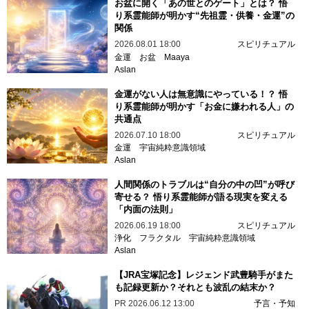
お盆に開く「あの世とのゲート」とは？ 悟
り系霊能師が明かす“先祖霊・供養・金運”の
関係
2026.08.01 18:00
スピリチュアル
金運
お盆
Maaya
Aslan
金運がない人は無意識にやっている！？ 悟
り系霊能師が明かす「お金に嫌われる人」の
共通点
2026.07.10 18:00
スピリチュアル
金運
宇宙純粋意識領域
Aslan
人間関係のトラブルは“自分の中の凹”が呼び
寄せる？ 悟り系霊能師が語る現実を変える
「内面の法則」
2026.06.19 18:00
スピリチュアル
浄化
フラクタル
宇宙純粋意識領域
Aslan
【JRA宝塚記念】レジェンド武豊騎手がまた
も記録更新か？それとも波乱の結末か？
PR
2026.06.12 13:00
予言・予知