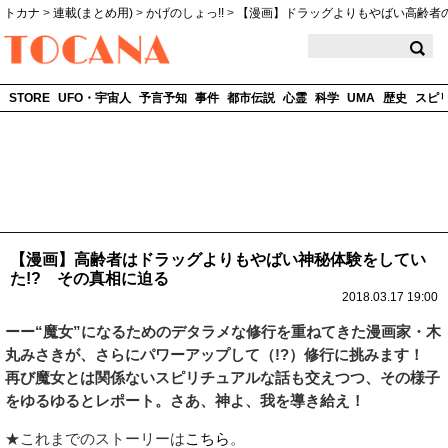
トカナ
>
連載(まとめ用)
>
かげのしょっ!!
>
【漫画】ドラッグよりもやばい高齢者
TOCANA
STORE
UFO・宇宙人
予言予知
事件
都市伝説
心霊
科学
UMA
歴史
スピ
【漫画】高齢者はドラッグよりもやばい神秘体験をしてい
た!? その真相に迫る
2018.03.17 19:00
ーー“魔女”になるためのデタラメな修行を重ねてきた漫画家・木
丸みさきが、さらにパワーアップして（!?）修行に挑みます！
再び魔女とは関係ないスピリチュアルな話も交えつつ、その様子
をゆるゆるとレポート。さあ、神よ、我を導き給え！
★これまでのストーリーは
こちら
。