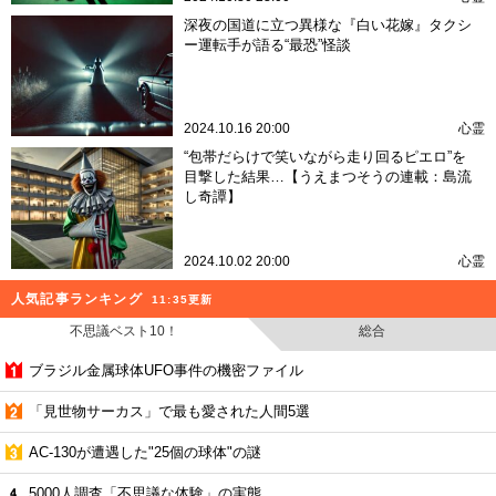
深夜の国道に立つ異様な『白い花嫁』タクシ
ー運転手が語る“最恐”怪談
2024.10.16 20:00
心霊
“包帯だらけで笑いながら走り回るピエロ”を
目撃した結果…【うえまつそうの連載：島流
し奇譚】
2024.10.02 20:00
心霊
人気記事ランキング
11:35更新
不思議ベスト10！
総合
ブラジル金属球体UFO事件の機密ファイル
「見世物サーカス」で最も愛された人間5選
AC-130が遭遇した"25個の球体"の謎
5000人調査「不思議な体験」の実態