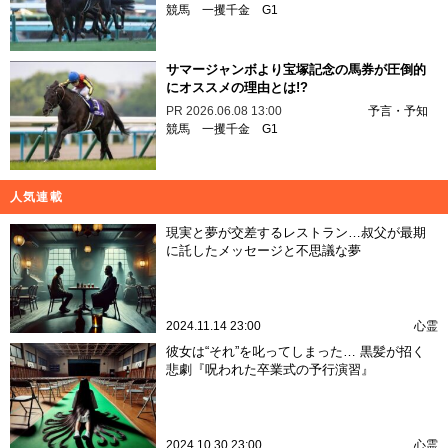
競馬
一攫千金
G1
サマージャンボより宝塚記念の馬券が圧倒的
にオススメの理由とは!?
PR
2026.06.08 13:00
予言・予知
競馬
一攫千金
G1
人気連載
現実と夢が交差するレストラン…叔父が最期
に託したメッセージと不思議な夢
2024.11.14 23:00
心霊
彼女は“それ”を叱ってしまった… 黒髪が招く
悲劇『呪われた卒業式の予行演習』
2024.10.30 23:00
心霊