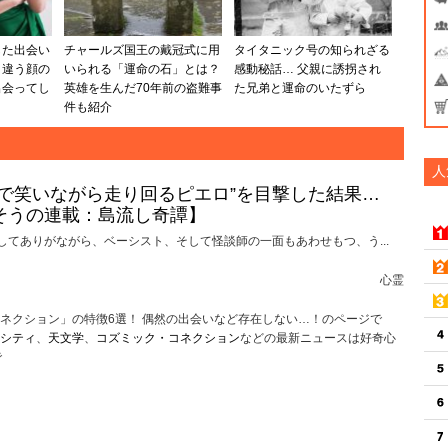
した出会い
チャールズ国王の戴冠式に用
タイタニック号の知られざる
く違う顔の
いられる「運命の石」とは？
感動秘話… 父親に誘拐され
出会ってし
英雄を生んだ70年前の盗難事
た兄弟と運命のいたずら
件も紹介
人
けで笑いながら走り回るピエロ”を目撃した結果…
そうの連載：島流し奇譚】
してありがながら、ベーシスト、そして怪談師の一面もあわせもつ、う...
心霊
ネクション」の特徴6選！ 偶然の出会いなど存在しない…！のページで
シティ
、
天文学
、
コズミック・コネクション
などの最新ニュースは好奇心
で