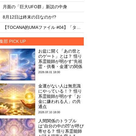
・
・
月面の「巨大UFO群」新説の中身
月面の「巨大UFO群
・
・
8月12日は終末の日なのか!?
8月12日は終末の日な
・
・
【TOCANA的UMAファイル #04】「タッツェルヴルム」
集部 PICK UP
お盆に開く「あの世と
のゲート」とは？ 悟り
系霊能師が明かす“先祖
霊・供養・金運”の関係
2026.08.01 18:00
金運がない人は無意識
にやっている！？ 悟り
系霊能師が明かす「お
金に嫌われる人」の共
通点
2026.07.10 18:00
人間関係のトラブル
は“自分の中の凹”が呼び
寄せる？ 悟り系霊能師