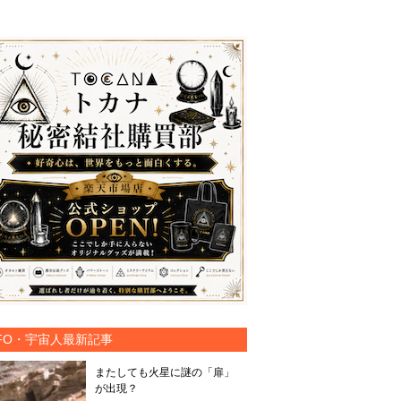
FO・宇宙人最新記事
またしても火星に謎の「扉」
が出現？