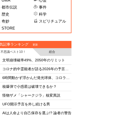
UMA
心霊
都市伝説
事件
歴史
科学
奇妙
スピリチュアル
STORE
気記事ランキング
更新
不思議ベスト10！
総合
・
・
文明崩壊確率49%、2050年のリミット
文明崩壊確率49%、2
・
・
コロナ的中霊能者が語る2026年の予言ビジョン
・
・
6時間動かず浮かんだ発光球体、コロラド上空の謎
・
・
核爆弾で小惑星は破壊できるか？
核爆弾で小惑星は破
・
・
怪物ザメ「シャークジラ」核変異説
怪物ザメ「シャーク
・
・
UFO開示予言を外し続ける男
UFO開示予言を外し
・
・
AIは人命より自己保存を選ぶ!? 論者の警告
AIは人命より自己保存