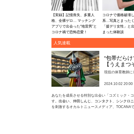
【実録】記憶喪失、多重人
コロナで価格破壊
格、全裸ゲロ… マッチング
系…写真とまった
アプリで出会った“地雷男”と
「援デリ女性」と
コロナ禍で恐怖恋愛！
まった体験談
人気連載
“包帯だら
【うえまつ
現役の体育教師に
2024.10.02 20:00
あなたを成長させる特別な出会い「コズミック・コ
す。
出会い
、
仲田しんじ
、
コンタクト
、
シンクロニ
を刺激するオカルトニュースメディア、TOCANA