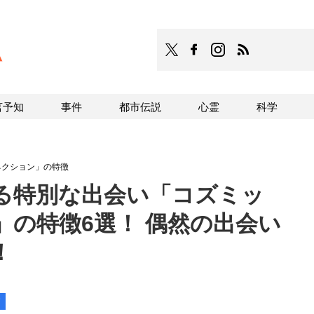
TOCANA
TOCANAのFacebookはこち
TOCANAのinstagra
TOCANAのRS
言予知
事件
都市伝説
心霊
科学
ネクション」の特徴
る特別な出会い「コズミッ
」の特徴6選！ 偶然の出会い
！