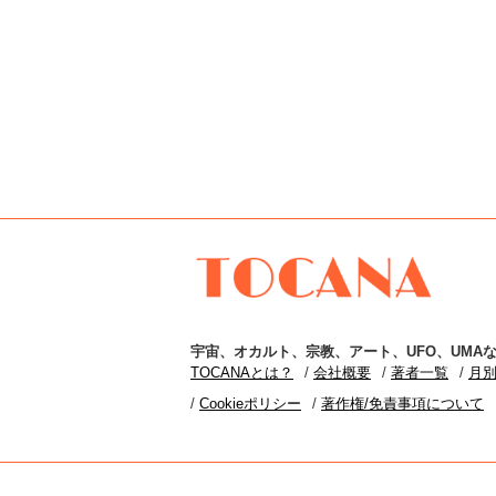
TOCANA
宇宙
、
オカルト
、
宗教
、
アート
、
UFO
、
UMA
な
TOCANAとは？
会社概要
著者一覧
月
Cookieポリシー
著作権/免責事項について