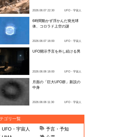
2026.08.07 22:30
UFO・宇宙人
6時間動かず浮かんだ発光球
体、コロラド上空の謎
2026.08.07 16:00
UFO・宇宙人
UFO開示予言を外し続ける男
2026.08.06 16:00
UFO・宇宙人
月面の「巨大UFO群」新説の
中身
2026.08.06 11:30
UFO・宇宙人
テゴリ一覧
UFO・宇宙人
予言・予知