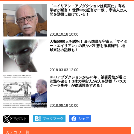
「エイリアン・アブダクションは真実だ」有名
学者が断言！ 世界中の証言が一致 、宇宙人は人
間を誘拐し続けている！
2018.10.18 10:00
人類5000人を誘拐！ 最も凶暴な宇宙人「マイタ
ー・エイリアン」の激ヤバ生態を徹底解剖、地
球来訪の記録も！
2018.03.03 12:00
UFOアブダクションから45年、被害男性が遂に
沈黙を破る！ 3体の宇宙人が2人を誘拐「パスカ
グーラ事件」が信憑性高すぎる！
2018.08.19 10:00
Xでポスト
カテゴリ一覧