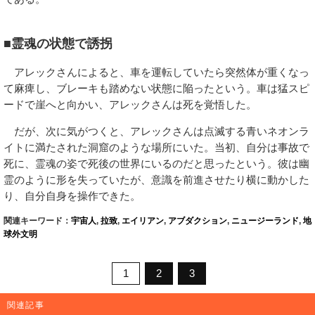
■霊魂の状態で誘拐
アレックさんによると、車を運転していたら突然体が重くなっ
て麻痺し、ブレーキも踏めない状態に陥ったという。車は猛スピ
ードで崖へと向かい、アレックさんは死を覚悟した。
だが、次に気がつくと、アレックさんは点滅する青いネオンラ
イトに満たされた洞窟のような場所にいた。当初、自分は事故で
死に、霊魂の姿で死後の世界にいるのだと思ったという。彼は幽
霊のように形を失っていたが、意識を前進させたり横に動かした
り、自分自身を操作できた。
関連キーワード：
宇宙人
,
拉致
,
エイリアン
,
アブダクション
,
ニュージーランド
,
地
球外文明
1
2
3
関連記事