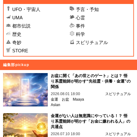
UFO・宇宙人
予言・予知
UMA
心霊
都市伝説
事件
歴史
科学
奇妙
スピリチュアル
STORE
編集部pickup
お盆に開く「あの世とのゲート」とは？ 悟
り系霊能師が明かす“先祖霊・供養・金運”の
関係
2026.08.01 18:00
スピリチュアル
金運
お盆
Maaya
Aslan
金運がない人は無意識にやっている！？ 悟
り系霊能師が明かす「お金に嫌われる人」の
共通点
2026.07.10 18:00
スピリチュアル