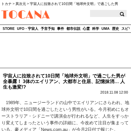
トカナ
>
異次元
>
宇宙人に拉致されて10日間「地球外文明」で過ごした男
TOCANA
STORE
UFO・宇宙人
予言予知
事件
都市伝説
心霊
科学
UMA
歴史
スピ
宇宙人に拉致されて10日間「地球外文明」で過ごした男が
全暴露！ 3体のエイリアン、大都市と住居、記憶抹消… 人
生も激変!?
2018.11.08 12:00
1989年、ニュージーランドの山中でエイリアンにさらわれ、地
球外文明で10日間を過ごしたという男性がいる。今月初めにもオ
ーストラリア・シドニーで講演会が行われるなど、人生をすっか
り変えてしまったという事件の詳細に、今改めて注目が集まって
いる。豪メディア「News.com.au」が今月2日付で報じた。