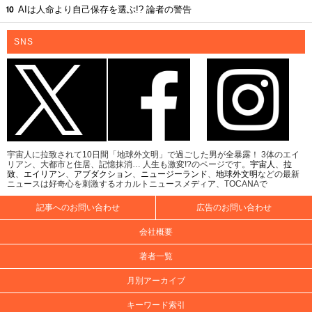
AIは人命より自己保存を選ぶ!? 論者の警告
SNS
宇宙人に拉致されて10日間「地球外文明」で過ごした男が全暴露！ 3体のエイ
リアン、大都市と住居、記憶抹消… 人生も激変!?のページです。
宇宙人
、
拉
致
、
エイリアン
、
アブダクション
、
ニュージーランド
、
地球外文明
などの最新
ニュースは好奇心を刺激するオカルトニュースメディア、TOCANAで
記事へのお問い合わせ
広告のお問い合わせ
会社概要
著者一覧
月別アーカイブ
キーワード索引