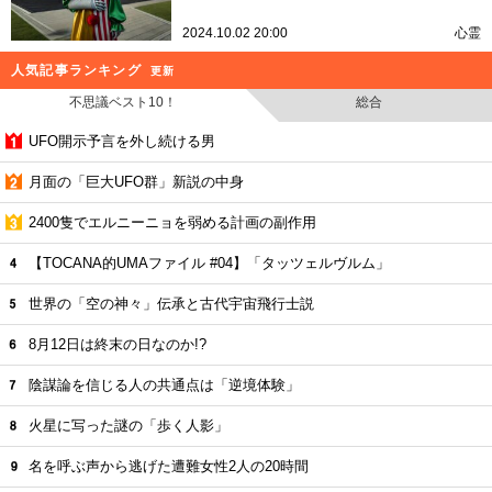
2024.10.02 20:00
心霊
人気記事ランキング
更新
不思議ベスト10！
総合
UFO開示予言を外し続ける男
月面の「巨大UFO群」新説の中身
2400隻でエルニーニョを弱める計画の副作用
【TOCANA的UMAファイル #04】「タッツェルヴルム」
世界の「空の神々」伝承と古代宇宙飛行士説
8月12日は終末の日なのか!?
陰謀論を信じる人の共通点は「逆境体験」
火星に写った謎の「歩く人影」
名を呼ぶ声から逃げた遭難女性2人の20時間