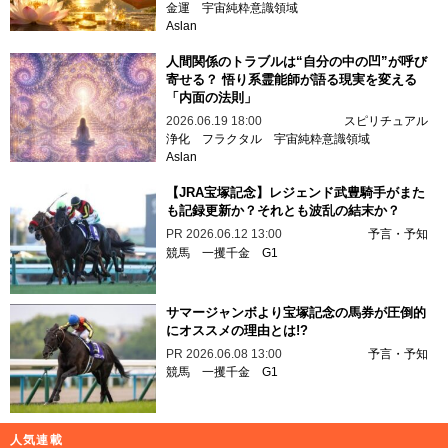
金運
宇宙純粋意識領域
Aslan
人間関係のトラブルは“自分の中の凹”が呼び
寄せる？ 悟り系霊能師が語る現実を変える
「内面の法則」
2026.06.19 18:00
スピリチュアル
浄化
フラクタル
宇宙純粋意識領域
Aslan
【JRA宝塚記念】レジェンド武豊騎手がまた
も記録更新か？それとも波乱の結末か？
PR
2026.06.12 13:00
予言・予知
競馬
一攫千金
G1
サマージャンボより宝塚記念の馬券が圧倒的
にオススメの理由とは!?
PR
2026.06.08 13:00
予言・予知
競馬
一攫千金
G1
人気連載