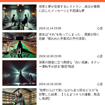
現実と夢が交差するレストラン…叔父が最期
に託したメッセージと不思議な夢
2024.11.14 23:00
心霊
彼女は“それ”を叱ってしまった… 黒髪が招く
悲劇『呪われた卒業式の予行演習』
2024.10.30 23:00
心霊
深夜の国道に立つ異様な『白い花嫁』タクシ
ー運転手が語る“最恐”怪談
2024.10.16 20:00
心霊
“包帯だらけで笑いながら走り回るピエロ”を
目撃した結果…【うえまつそうの連載：島流
し奇譚】