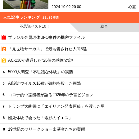
2024.10.02 20:00
心霊
人気記事ランキング
11:35更新
不思議ベスト10！
総合
ブラジル金属球体UFO事件の機密ファイル
「見世物サーカス」で最も愛された人間5選
AC-130が遭遇した"25個の球体"の謎
5000人調査「不思議な体験」の実態
AI設計ウイルス16種が細胞を殺した衝撃
コロナ的中霊能者が語る2026年の予言ビジョン
トランプ大統領に「エイリアン発表原稿」を渡した男
臨死体験で会った「素顔のイエス」
19世紀のフリークショー出演者たちの実態