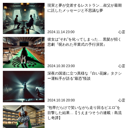
現実と夢が交差するレストラン…叔父が最期
に託したメッセージと不思議な夢
2024.11.14 23:00
心霊
彼女は“それ”を叱ってしまった… 黒髪が招く
悲劇『呪われた卒業式の予行演習』
2024.10.30 23:00
心霊
深夜の国道に立つ異様な『白い花嫁』タクシ
ー運転手が語る“最恐”怪談
2024.10.16 20:00
心霊
“包帯だらけで笑いながら走り回るピエロ”を
目撃した結果…【うえまつそうの連載：島流
し奇譚】