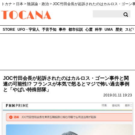
トカナ
>
日本
>
陰謀論・政治
>
JOC竹田会長が起訴されたのはカルロス・ゴーン事
TOCANA
STORE
UFO・宇宙人
予言予知
事件
都市伝説
心霊
科学
UMA
歴史
スピ
JOC竹田会長が起訴されたのはカルロス・ゴーン事件と関
連の可能性!? フランスが本気で怒るとマジで怖い過去事例
と「やばい特殊部隊」
2019.01.11 19:23