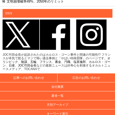
文明崩壊確率49%、2050年のリミット
SNS
JOC竹田会長が起訴されたのはカルロス・ゴーン事件と関連の可能性!? フラン
スが本気で怒るとマジで怖い過去事例と「やばい特殊部隊」のページです。
オ
リンピック
、
陰謀
、
五輪
、
フランス
、
裏金
、
汚職
、
塩原逸郎
、
カルロス・ゴー
ン
、
日産
、
JOC竹田会長
などの最新ニュースは好奇心を刺激するオカルトニュ
ースメディア、TOCANAで
記事へのお問い合わせ
広告のお問い合わせ
会社概要
著者一覧
月別アーカイブ
キーワード索引