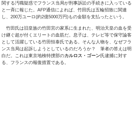
関する汚職疑惑でフランス当局が刑事訴訟の手続きに入っている
と一斉に報じた。AFP通信によれば、竹田氏は五輪招致に関連
し、200万ユーロ(約2億5000万円)もの金額を支払ったという。
竹田氏は旧皇族の竹田宮の家系に生まれた、明治天皇の血を受
け継ぐ超が付くエリートの血筋だ。息子は、テレビ等で保守論客
として活躍している竹田恒泰氏である。そんな人物を、なぜフラ
ンス当局は起訴しようとしているのだろうか？ 筆者の答えは明
白だ。これは東京地検特捜部の
カルロス・ゴーン
氏逮捕に対す
る、フランスの報復措置である。