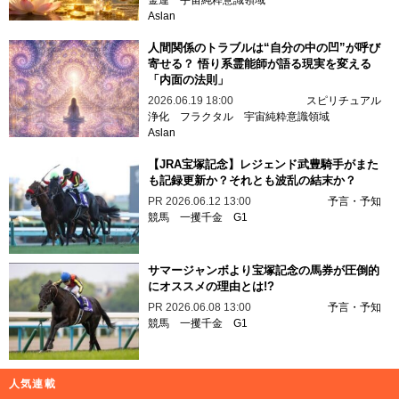
Aslan
人間関係のトラブルは“自分の中の凹”が呼び
寄せる？ 悟り系霊能師が語る現実を変える
「内面の法則」
2026.06.19 18:00
スピリチュアル
浄化
フラクタル
宇宙純粋意識領域
Aslan
【JRA宝塚記念】レジェンド武豊騎手がまた
も記録更新か？それとも波乱の結末か？
PR
2026.06.12 13:00
予言・予知
競馬
一攫千金
G1
サマージャンボより宝塚記念の馬券が圧倒的
にオススメの理由とは!?
PR
2026.06.08 13:00
予言・予知
競馬
一攫千金
G1
人気連載