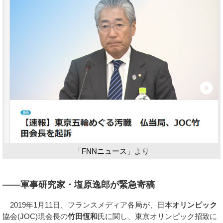
「
FNNニュース
」より
――軍事研究家・塩原逸郎が緊急寄稿
2019年1月11日、フランスメディア各局が、日本
オリンピック
協会(JOC)現会長の
竹田恆和
氏に関し、東京オリンピック招致に