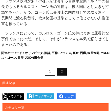
フランス政府が多くの株式を保有する自動車企業・ルノーの会
長でもあるカルロス・ゴーン氏の逮捕は、彼の国にとり大きな打
撃であった。かつ、ゴーン氏は弁護士の同席無しでの取り調べ、
長期間に渡る拘留等、欧米諸国の基準としては信じがたい人権侵
害を被っている。
フランスにとって、カルロス・ゴーン氏の件はまさに屈辱的な
事件であったのだ。そして、それがフランスを本気で怒らせてし
まったのである。
関連キーワード：
オリンピック
,
陰謀
,
五輪
,
フランス
,
裏金
,
汚職
,
塩原逸郎
,
カルロ
ス・ゴーン
,
日産
,
JOC竹田会長
1
2
関連記事
Xでポスト
カテゴリ一覧