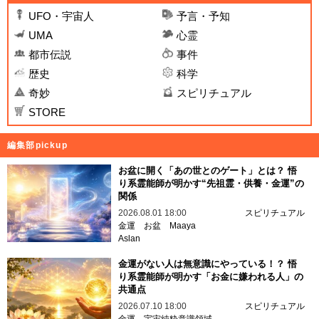
UFO・宇宙人
予言・予知
UMA
心霊
都市伝説
事件
歴史
科学
奇妙
スピリチュアル
STORE
編集部pickup
お盆に開く「あの世とのゲート」とは？ 悟
り系霊能師が明かす“先祖霊・供養・金運”の
関係
2026.08.01 18:00
スピリチュアル
金運
お盆
Maaya
Aslan
金運がない人は無意識にやっている！？ 悟
り系霊能師が明かす「お金に嫌われる人」の
共通点
2026.07.10 18:00
スピリチュアル
金運
宇宙純粋意識領域