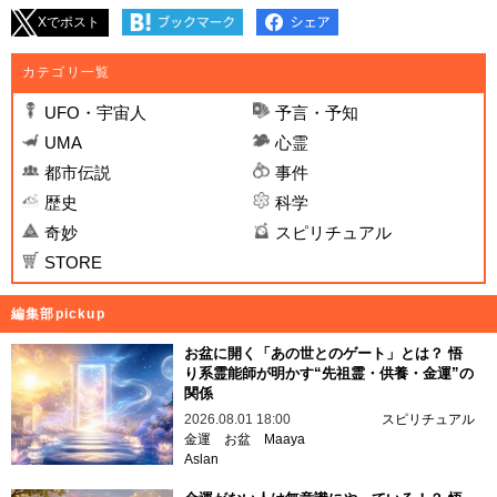
Xでポスト
カテゴリ一覧
UFO・宇宙人
予言・予知
UMA
心霊
都市伝説
事件
歴史
科学
奇妙
スピリチュアル
STORE
編集部pickup
お盆に開く「あの世とのゲート」とは？ 悟
り系霊能師が明かす“先祖霊・供養・金運”の
関係
2026.08.01 18:00
スピリチュアル
金運
お盆
Maaya
Aslan