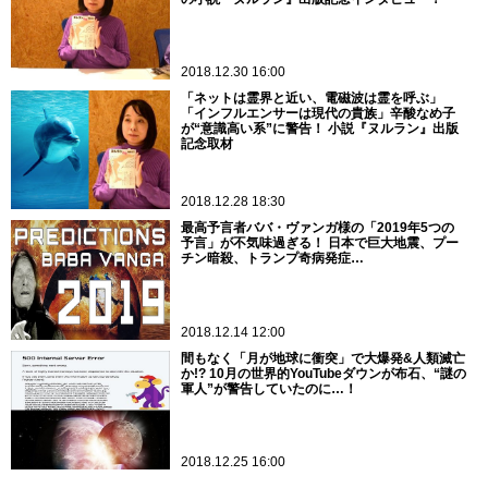
2018.12.30 16:00
「ネットは霊界と近い、電磁波は霊を呼ぶ」
「インフルエンサーは現代の貴族」辛酸なめ子
が“意識高い系”に警告！ 小説『ヌルラン』出版
記念取材
2018.12.28 18:30
最高予言者ババ・ヴァンガ様の「2019年5つの
予言」が不気味過ぎる！ 日本で巨大地震、プー
チン暗殺、トランプ奇病発症…
2018.12.14 12:00
間もなく「月が地球に衝突」で大爆発&人類滅亡
か!? 10月の世界的YouTubeダウンが布石、“謎の
軍人”が警告していたのに…！
2018.12.25 16:00