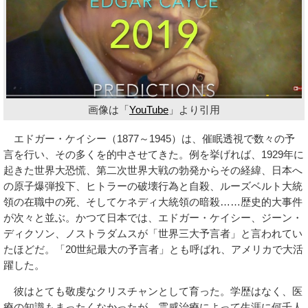
画像は「
YouTube
」より引用
エドガー・ケイシー（1877～1945）は、催眠透視で数々の予
言を行い、その多くを的中させてきた。例を挙げれば、1929年に
起きた世界大恐慌、第二次世界大戦の勃発からその経緯、日本へ
の原子爆弾投下、ヒトラーの破壊行為と自殺、ルーズベルト大統
領の在職中の死、そしてケネディ大統領の暗殺……歴史的大事件
が次々と並ぶ。かつて日本では、エドガー・ケイシー、ジーン・
ディクソン、ノストラダムスが「世界三大予言者」と言われてい
たほどだ。「20世紀最大の予言者」とも呼ばれ、アメリカで大活
躍した。
彼はとても敬虔なクリスチャンとして育った。学歴はなく、医
療の知識もまったくなかったが、霊感治療によって生涯に何千人