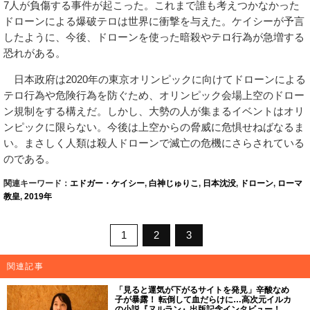
7人が負傷する事件が起こった。これまで誰も考えつかなかった
ドローンによる爆破テロは世界に衝撃を与えた。ケイシーが予言
したように、今後、ドローンを使った暗殺やテロ行為が急増する
恐れがある。
日本政府は2020年の東京オリンピックに向けてドローンによる
テロ行為や危険行為を防ぐため、オリンピック会場上空のドロー
ン規制をする構えだ。しかし、大勢の人が集まるイベントはオリ
ンピックに限らない。今後は上空からの脅威に危惧せねばなるま
い。まさしく人類は殺人ドローンで滅亡の危機にさらされている
のである。
関連キーワード：
エドガー・ケイシー
,
白神じゅりこ
,
日本沈没
,
ドローン
,
ローマ
教皇
,
2019年
1
2
3
関連記事
「見ると運気が下がるサイトを発見」辛酸なめ
子が暴露！ 転倒して血だらけに…高次元イルカ
の小説『ヌルラン』出版記念インタビュー！