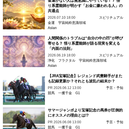
金運がない人は無意識にやっている！？ 悟
り系霊能師が明かす「お金に嫌われる人」の
共通点
2026.07.10 18:00
スピリチュアル
金運
宇宙純粋意識領域
Aslan
人間関係のトラブルは“自分の中の凹”が呼び
寄せる？ 悟り系霊能師が語る現実を変える
「内面の法則」
2026.06.19 18:00
スピリチュアル
浄化
フラクタル
宇宙純粋意識領域
Aslan
【JRA宝塚記念】レジェンド武豊騎手がまた
も記録更新か？それとも波乱の結末か？
PR
2026.06.12 13:00
予言・予知
競馬
一攫千金
G1
サマージャンボより宝塚記念の馬券が圧倒的
にオススメの理由とは!?
PR
2026.06.08 13:00
予言・予知
競馬
一攫千金
G1