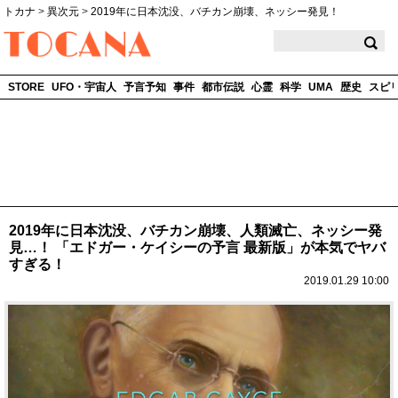
トカナ
>
異次元
>
2019年に日本沈没、バチカン崩壊、ネッシー発見！
TOCANA
STORE
UFO・宇宙人
予言予知
事件
都市伝説
心霊
科学
UMA
歴史
スピ
2019年に日本沈没、バチカン崩壊、人類滅亡、ネッシー発
見…！ 「エドガー・ケイシーの予言 最新版」が本気でヤバ
すぎる！
2019.01.29 10:00