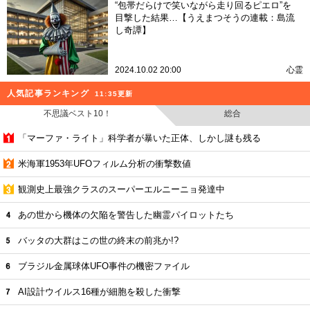
“包帯だらけで笑いながら走り回るピエロ”を
目撃した結果…【うえまつそうの連載：島流
し奇譚】
2024.10.02 20:00
心霊
人気記事ランキング
11:35更新
不思議ベスト10！
総合
「マーファ・ライト」科学者が暴いた正体、しかし謎も残る
米海軍1953年UFOフィルム分析の衝撃数値
観測史上最強クラスのスーパーエルニーニョ発達中
あの世から機体の欠陥を警告した幽霊パイロットたち
バッタの大群はこの世の終末の前兆か!?
ブラジル金属球体UFO事件の機密ファイル
AI設計ウイルス16種が細胞を殺した衝撃