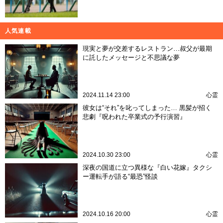
人気連載
現実と夢が交差するレストラン…叔父が最期
に託したメッセージと不思議な夢
2024.11.14 23:00
心霊
彼女は“それ”を叱ってしまった… 黒髪が招く
悲劇『呪われた卒業式の予行演習』
2024.10.30 23:00
心霊
深夜の国道に立つ異様な『白い花嫁』タクシ
ー運転手が語る“最恐”怪談
2024.10.16 20:00
心霊