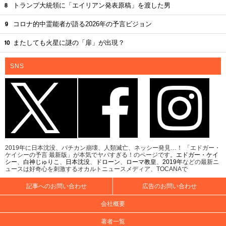
トランプ大統領に「エイリアン発表原稿」を渡した男
コロナ的中霊能者が語る2026年の予言ビジョン
またしても火星に謎の「扉」が出現？
SNS
2019年に日本沈没、バチカン崩壊、人類滅亡、ネッシー発見…！ 「エドガー・
ケイシーの予言 最新版」が本気でヤバすぎる！のページです。
エドガー・ケイ
シー
、
白神じゅりこ
、
日本沈没
、
ドローン
、
ローマ教皇
、
2019年
などの最新ニ
ュースは好奇心を刺激するオカルトニュースメディア、TOCANAで
記事へのお問い合わせ
広告のお問い合わせ
会社概要
著者一覧