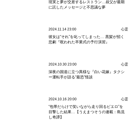
金運がない人は無意識にやっている！？ 悟
り系霊能師が明かす「お金に嫌われる人」の
共通点
2026.07.10 18:00
スピリチュアル
金運
宇宙純粋意識領域
Aslan
人間関係のトラブルは“自分の中の凹”が呼び
寄せる？ 悟り系霊能師が語る現実を変える
「内面の法則」
2026.06.19 18:00
スピリチュアル
浄化
フラクタル
宇宙純粋意識領域
Aslan
【JRA宝塚記念】レジェンド武豊騎手がまた
も記録更新か？それとも波乱の結末か？
PR
2026.06.12 13:00
予言・予知
競馬
一攫千金
G1
サマージャンボより宝塚記念の馬券が圧倒的
にオススメの理由とは!?