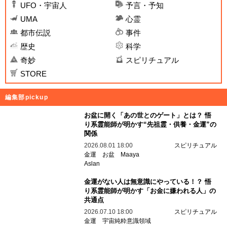
1
2
関連記事
『アイアン・スカイ／第三帝国の逆襲』は予言
映画、内容が次々現実に…監督がインタビュー
で暴露！ 自身がレプティリアンだと告白も!?
2019.07.04 16:00
CIA公開文書で確定「ナチスは超高速飛行UFOを
作っていた」！ マッハ3、垂直離陸、直径
42m… ソ連が開発継続か!?
2018.08.14 14:00
1942年にナチスが人類初の月面着陸を達成して
いた？ 研究者が断言「根拠多数、トンネル基地
も建設済み」