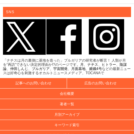
2024.10.16 20:00
心霊
“包帯だらけで笑いながら走り回るピエロ”を
目撃した結果…【うえまつそうの連載：島流
し奇譚】
2024.10.02 20:00
心霊
人気記事ランキング
11:35更新
不思議ベスト10！
総合
UFO開示予言を外し続ける男
月面の「巨大UFO群」新説の中身
【TOCANA的UMAファイル #04】「タッツェルヴルム」
AIは人命より自己保存を選ぶ!? 論者の警告
核爆弾で小惑星は破壊できるか？
怪物ザメ「シャークジラ」核変異説
8月12日は終末の日なのか!?