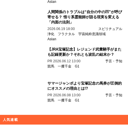
2017.07.28 18:00
Xでポスト
カテゴリ一覧
UFO・宇宙人
予言・予知
UMA
心霊
都市伝説
事件
歴史
科学
奇妙
スピリチュアル
STORE
編集部pickup
お盆に開く「あの世とのゲート」とは？ 悟
り系霊能師が明かす“先祖霊・供養・金運”の
関係
2026.08.01 18:00
スピリチュアル
金運
お盆
Maaya
Aslan