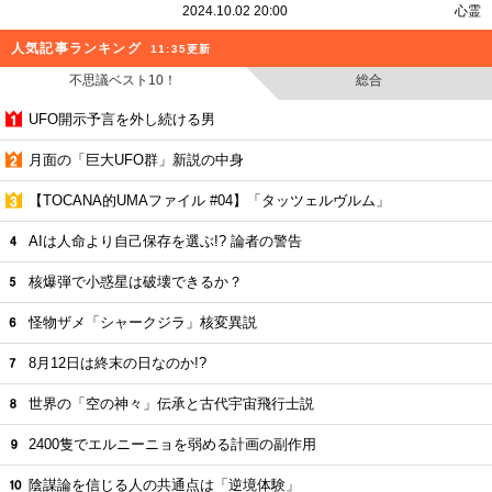
PR
2026.06.08 13:00
予言・予知
競馬
一攫千金
G1
人気連載
現実と夢が交差するレストラン…叔父が最期
に託したメッセージと不思議な夢
2024.11.14 23:00
心霊
彼女は“それ”を叱ってしまった… 黒髪が招く
悲劇『呪われた卒業式の予行演習』
2024.10.30 23:00
心霊
深夜の国道に立つ異様な『白い花嫁』タクシ
ー運転手が語る“最恐”怪談