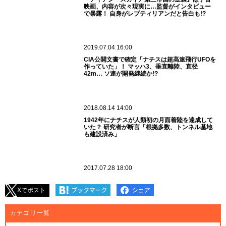
「Disclose.tv」の記事より
オルタナティブ系メディア「Disclose.tv」の記事では、この“ナ
チス月面基地説”について多くの人はまったくあり得ない話とし
て片付けるであろうが、その印象よりもおそらくは真実に近い情
報であると指摘している。はたして月の“ダークサイド”にはナチ
スの基地があるのだろうか。そしてそれこそが、人類が月を“再
訪”できない決定的な理由なのだろうか。
関連キーワード：
月
,
ナチス
,
ヒトラー
,
陰謀論
,
仲田しんじ
,
ブルガリア
,
宇宙開発
,
月面基地
,
嫦娥4号