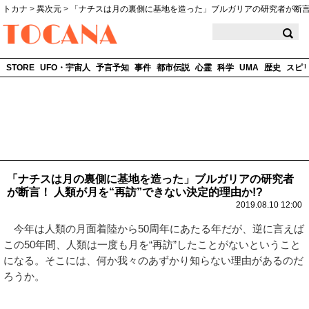
トカナ
>
異次元
>
「ナチスは月の裏側に基地を造った」ブルガリアの研究者が断
TOCANA
STORE
UFO・宇宙人
予言予知
事件
都市伝説
心霊
科学
UMA
歴史
スピ
「ナチスは月の裏側に基地を造った」ブルガリアの研究者
が断言！ 人類が月を“再訪”できない決定的理由か!?
2019.08.10 12:00
今年は人類の月面着陸から50周年にあたる年だが、逆に言えば
この50年間、人類は一度も月を“再訪”したことがないということ
になる。そこには、何か我々のあずかり知らない理由があるのだ
ろうか。