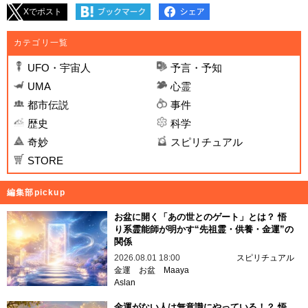
Xでポスト
カテゴリ一覧
UFO・宇宙人
予言・予知
UMA
心霊
都市伝説
事件
歴史
科学
奇妙
スピリチュアル
STORE
編集部pickup
お盆に開く「あの世とのゲート」とは？ 悟
り系霊能師が明かす“先祖霊・供養・金運”の
関係
2026.08.01 18:00
スピリチュアル
金運
お盆
Maaya
Aslan
金運がない人は無意識にやっている！？ 悟