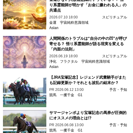
り系霊能師が明かす「お金に嫌われる人」の
共通点
2026.07.10 18:00
スピリチュアル
金運
宇宙純粋意識領域
Aslan
人間関係のトラブルは“自分の中の凹”が呼び
寄せる？ 悟り系霊能師が語る現実を変える
「内面の法則」
2026.06.19 18:00
スピリチュアル
浄化
フラクタル
宇宙純粋意識領域
Aslan
【JRA宝塚記念】レジェンド武豊騎手がまた
も記録更新か？それとも波乱の結末か？
PR
2026.06.12 13:00
予言・予知
競馬
一攫千金
G1
サマージャンボより宝塚記念の馬券が圧倒的
にオススメの理由とは!?
PR
2026.06.08 13:00
予言・予知
競馬
一攫千金
G1