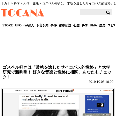
トカナ
>
科学
>
人体・健康
>
ゴスペル好きは「常軌を逸したサイコパス的性格」
TOCANA
STORE
UFO・宇宙人
予言予知
事件
都市伝説
心霊
科学
UMA
歴史
スピ
ゴスペル好きは「常軌を逸したサイコパス的性格」と大学
研究で新判明！ 好きな音楽と性格に相関、あなたもチェッ
ク！
2019.10.08 10:00