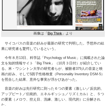
画像は「
Big Think
」より
サイコパスの音楽の好みが最新の研究で判明した。予想外の結
果に研究者も驚愕しているという。
今年８月13日、科学誌「Psychology of Music」に掲載された論
文を知的情報サイト「Big Think」（10月３日付）が紹介してい
る。米・ワシントン大学の研究者らが、被験者379人の音楽と映
画の好み、そして5因子性格検査（Personality Inventory DSM-5）
を照合した結果、意外な事実が浮かびあがった。
音楽の好みは先行研究に則った６つの要素（激しい／反抗的、
アップビート／伝統的、エネルギッシュ／リズミカル）と、５つ
の要素（メロウ、控え目、洗練、激しい、現代的）に分解され
た。