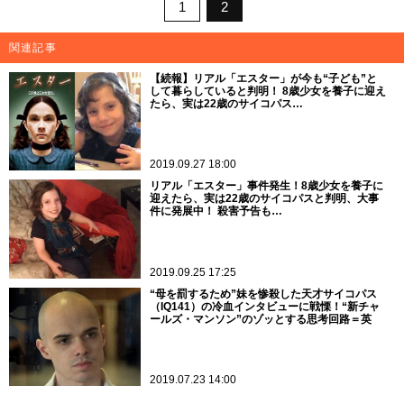
1
2
関連記事
【続報】リアル「エスター」が今も“子ども”と
して暮らしていると判明！ 8歳少女を養子に迎え
たら、実は22歳のサイコパス…
2019.09.27 18:00
リアル「エスター」事件発生！8歳少女を養子に
迎えたら、実は22歳のサイコパスと判明、大事
件に発展中！ 殺害予告も…
2019.09.25 17:25
“母を罰するため”妹を惨殺した天才サイコパス
（IQ141）の冷血インタビューに戦慄！“新チャ
ールズ・マンソン”のゾッとする思考回路＝英
2019.07.23 14:00