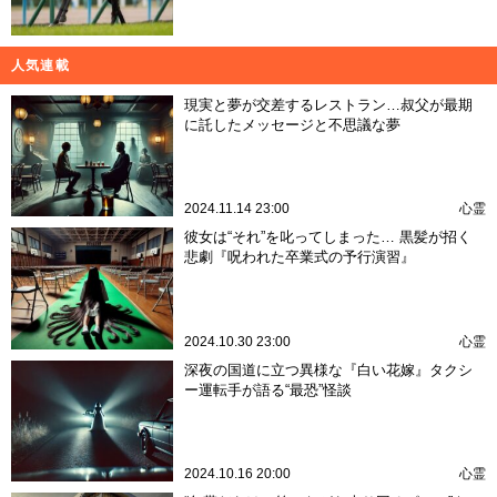
人気連載
現実と夢が交差するレストラン…叔父が最期
に託したメッセージと不思議な夢
2024.11.14 23:00
心霊
彼女は“それ”を叱ってしまった… 黒髪が招く
悲劇『呪われた卒業式の予行演習』
2024.10.30 23:00
心霊
深夜の国道に立つ異様な『白い花嫁』タクシ
ー運転手が語る“最恐”怪談
2024.10.16 20:00
心霊