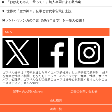
「おばあちゃん、乗って！」無人車両による救出劇
世界の「空の神々」伝承と古代宇宙飛行士説
ババ・ヴァンガの予言（5079年まで）を一挙大公開！
SNS
ゴスペル好きは「常軌を逸したサイコパス的性格」と大学研究で新判明！ 好き
な音楽と性格に相関、あなたもチェック！のページです。
音楽
、
性格
、
サイコ
パス
、
心理学
、
ゴスペル
などの最新ニュースは好奇心を刺激するオカルトニュ
ースメディア、TOCANAで
記事へのお問い合わせ
広告のお問い合わせ
会社概要
著者一覧