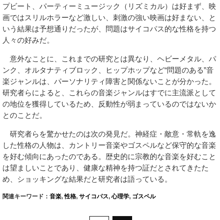
プビート、パーティーミュージック（リズミカル）は好まず、映
画ではスリルホラーなど激しい、刺激の強い映画は好まない、と
いう結果は予想通りだったが、問題はサイコパス的な性格を持つ
人々の好みだ。
意外なことに、これまでの研究とは異なり、ヘビーメタル、パ
ンク、オルタナティブロック、ヒップホップなど“問題のある”音
楽ジャンルは、パーソナリティ障害と関係ないことが分かった。
研究者らによると、これらの音楽ジャンルはすでに主流派として
の地位を獲得しているため、反動性が弱まっているのではないか
とのことだ。
研究者らを驚かせたのは次の発見だ。神経症・敵意・常軌を逸
した性格の人物は、カントリー音楽やゴスペルなど保守的な音楽
を好む傾向にあったのである。歴史的に宗教的な音楽を好むこと
は望ましいことであり、健康な精神を持つ証だとされてきたた
め、ショッキングな結果だと研究者は語っている。
関連キーワード：
音楽
,
性格
,
サイコパス
,
心理学
,
ゴスペル