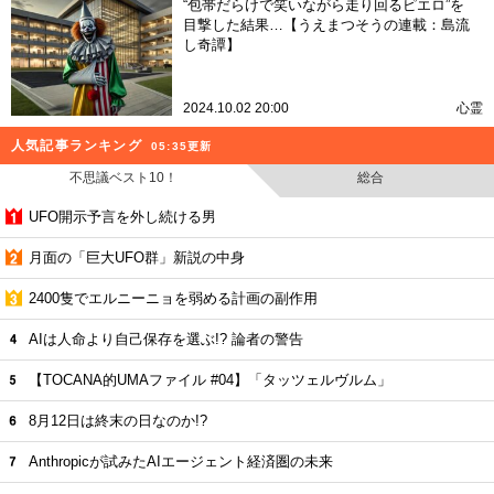
“包帯だらけで笑いながら走り回るピエロ”を
目撃した結果…【うえまつそうの連載：島流
し奇譚】
2024.10.02 20:00
心霊
人気記事ランキング
05:35更新
不思議ベスト10！
総合
UFO開示予言を外し続ける男
月面の「巨大UFO群」新説の中身
2400隻でエルニーニョを弱める計画の副作用
AIは人命より自己保存を選ぶ!? 論者の警告
【TOCANA的UMAファイル #04】「タッツェルヴルム」
8月12日は終末の日なのか!?
Anthropicが試みたAIエージェント経済圏の未来