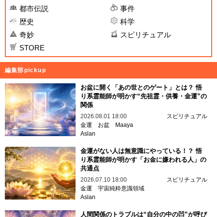
都市伝説
事件
歴史
科学
奇妙
スピリチュアル
STORE
編集部pickup
お盆に開く「あの世とのゲート」とは？ 悟
り系霊能師が明かす“先祖霊・供養・金運”の
関係
2026.08.01 18:00
スピリチュアル
金運
お盆
Maaya
Aslan
金運がない人は無意識にやっている！？ 悟
り系霊能師が明かす「お金に嫌われる人」の
共通点
2026.07.10 18:00
スピリチュアル
金運
宇宙純粋意識領域
Aslan
人間関係のトラブルは“自分の中の凹”が呼び