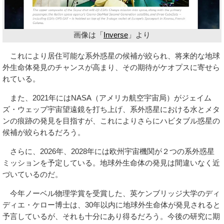
画像は「
Inverse
」より
これにより居住可能な系外惑星の候補が絞られ、将来的な地球
外生命体発見のチャンスが高まり、その期待がケオプスに寄せら
れている。
また、2021年にはNASA（アメリカ航空宇宙局）がジェイム
ズ・ウェッブ宇宙望遠鏡を打ち上げ、系外惑星における水とメタ
ンの痕跡の発見を目指すが、これによりさらにハビタブル惑星の
候補が絞られるだろう。
さらに、2026年、2028年には欧州宇宙機関が２つの系外惑星
ミッションを予定している。地球外生命体の発見は間違いなく近
づいているのだ。
今年ノーベル物理学賞を受賞した、英ケンブリッジ大学のディ
ディエ・ケロー博士は、30年以内に地球外生命体が発見されると
予言しているが、それも十分にあり得るだろう。今後の研究に期