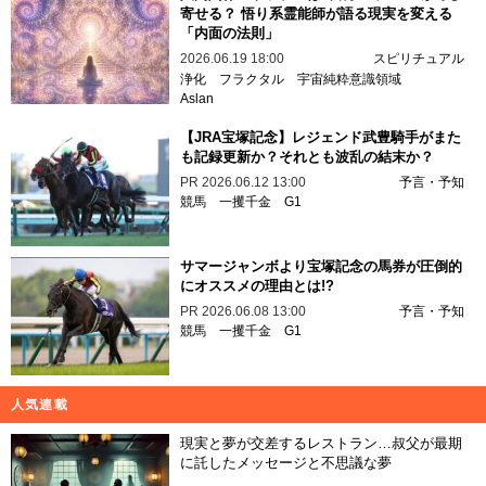
寄せる？ 悟り系霊能師が語る現実を変える
「内面の法則」
2026.06.19 18:00
スピリチュアル
浄化
フラクタル
宇宙純粋意識領域
Aslan
【JRA宝塚記念】レジェンド武豊騎手がまた
も記録更新か？それとも波乱の結末か？
PR
2026.06.12 13:00
予言・予知
競馬
一攫千金
G1
サマージャンボより宝塚記念の馬券が圧倒的
にオススメの理由とは!?
PR
2026.06.08 13:00
予言・予知
競馬
一攫千金
G1
人気連載
現実と夢が交差するレストラン…叔父が最期
に託したメッセージと不思議な夢