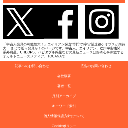
「宇宙人発見の可能性大！」エイリアン探査“専門”の宇宙望遠鏡ケオプスが期待
大！ まじで近々発見か！のページです。
宇宙人
、
エイリアン
、
欧州宇宙機関
、
系外惑星
、
CHEOPS
、
ハビタブル惑星
などの最新ニュースは好奇心を刺激する
オカルトニュースメディア、TOCANAで
記事へのお問い合わせ
広告のお問い合わせ
会社概要
著者一覧
月別アーカイブ
キーワード索引
個人情報保護方針について
Cookieポリシー