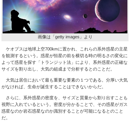
画像は「getty images」より
ケオプスは地球上空700kmに置かれ、これらの系外惑星の主星
を観測するという。惑星が恒星の前を横切る時の明るさの変化に
よって惑星を探す「トランジット法」により、系外惑星の正確な
サイズを割り出し、大気の組成まで分析するとのことだ。
大気は居住において最も重要な要素の１つである。分厚い大気
がなければ、生命が誕生することはできないからだ。
さらに、系外惑星の密度を、サイズと質量から割り出すことも
視野に入れているという。密度が分かることで、その惑星がガス
惑星なのか岩石惑星なのか識別することが可能になるとのこと
だ。