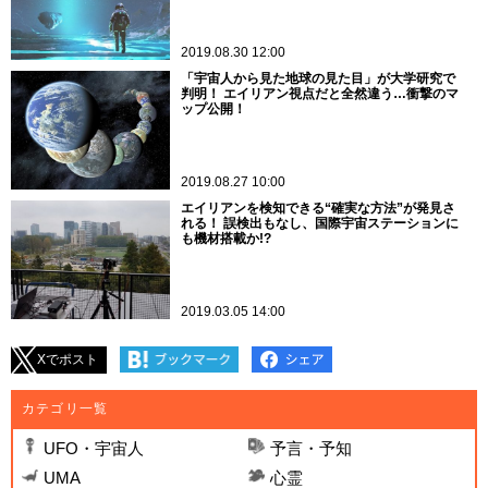
2019.08.30 12:00
「宇宙人から見た地球の見た目」が大学研究で
判明！ エイリアン視点だと全然違う…衝撃のマ
ップ公開！
2019.08.27 10:00
エイリアンを検知できる“確実な方法”が発見さ
れる！ 誤検出もなし、国際宇宙ステーションに
も機材搭載か!?
2019.03.05 14:00
Xでポスト
カテゴリ一覧
UFO・宇宙人
予言・予知
UMA
心霊