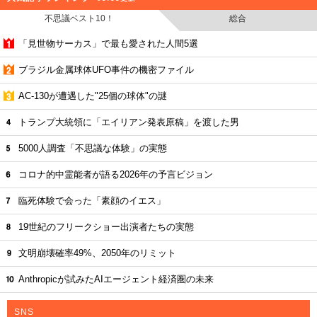
不思議ベスト10！
総合
「見世物サーカス」で最も愛された人間5選
ブラジル金属球体UFO事件の機密ファイル
AC-130が遭遇した"25個の球体"の謎
トランプ大統領に「エイリアン発表原稿」を渡した男
5000人調査「不思議な体験」の実態
コロナ的中霊能者が語る2026年の予言ビジョン
臨死体験で会った「素顔のイエス」
19世紀のフリークショー出演者たちの実態
文明崩壊確率49%、2050年のリミット
Anthropicが試みたAIエージェント経済圏の未来
SNS