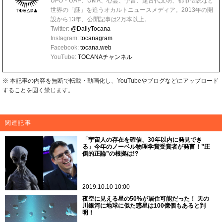
UFO・UAP、UMA、心霊、予言、超古代文明、都市伝説など
世界の「謎」を追うオカルトニュースメディア。2013年の開
設から13年、公開記事は2万本以上。
Twitter:
@DailyTocana
Instagram:
tocanagram
Facebook:
tocana.web
YouTube:
TOCANAチャンネル
※ 本記事の内容を無断で転載・動画化し、YouTubeやブログなどにアップロード
することを固く禁じます。
関連記事
「宇宙人の存在を確信、30年以内に発見でき
る」今年のノーベル物理学賞受賞者が発言！”圧
倒的正論”の根拠は!?
2019.10.10 10:00
夜空に見える星の50%が居住可能だった！ 天の
川銀河に地球に似た惑星は100億個もあると判
明！