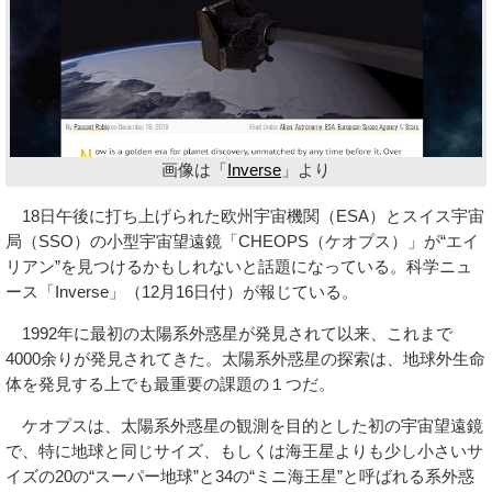
画像は「
Inverse
」より
18日午後に打ち上げられた欧州宇宙機関（ESA）とスイス宇宙
局（SSO）の小型宇宙望遠鏡「CHEOPS（ケオプス）」が“エイ
リアン”を見つけるかもしれないと話題になっている。科学ニュ
ース「Inverse」（12月16日付）が報じている。
1992年に最初の太陽系外惑星が発見されて以来、これまで
4000余りが発見されてきた。太陽系外惑星の探索は、地球外生命
体を発見する上でも最重要の課題の１つだ。
ケオプスは、太陽系外惑星の観測を目的とした初の宇宙望遠鏡
で、特に地球と同じサイズ、もしくは海王星よりも少し小さいサ
イズの20の“スーパー地球”と34の“ミニ海王星”と呼ばれる系外惑