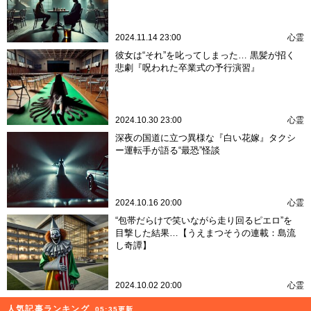
2024.11.14 23:00
心霊
彼女は“それ”を叱ってしまった… 黒髪が招く
悲劇『呪われた卒業式の予行演習』
2024.10.30 23:00
心霊
深夜の国道に立つ異様な『白い花嫁』タクシ
ー運転手が語る“最恐”怪談
2024.10.16 20:00
心霊
“包帯だらけで笑いながら走り回るピエロ”を
目撃した結果…【うえまつそうの連載：島流
し奇譚】
2024.10.02 20:00
心霊
人気記事ランキング
05:35更新