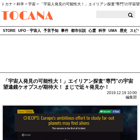
トカナ
>
科学
>
宇宙
>
「宇宙人発見の可能性大！」エイリアン探査“専門”の宇宙
TOCANA
STORE
UFO・宇宙人
予言予知
事件
都市伝説
心霊
科学
UMA
歴史
スピ
「宇宙人発見の可能性大！」エイリアン探査“専門”の宇宙
望遠鏡ケオプスが期待大！ まじで近々発見か！
2019.12.19 10:00
編集部