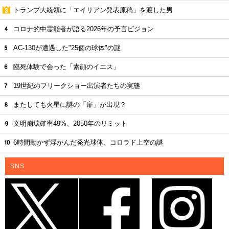
トランプ大統領に「エイリアン発表原稿」を渡した男
コロナ的中霊能者が語る2026年の予言ビジョン
AC-130が遭遇した"25個の球体"の謎
臨死体験で会った「素顔のイエス」
19世紀のフリークショー出演者たちの実態
またしても火星に謎の「扉」が出現？
文明崩壊確率49%、2050年のリミット
6時間動かず浮かんだ発光球体、コロラド上空の謎
SNS