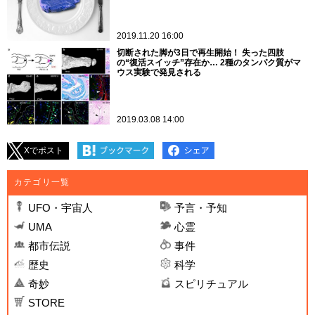
2019.11.20 16:00
切断された脚が3日で再生開始！ 失った四肢
の“復活スイッチ”存在か… 2種のタンパク質がマ
ウス実験で発見される
2019.03.08 14:00
Xでポスト
カテゴリ一覧
UFO・宇宙人
予言・予知
UMA
心霊
都市伝説
事件
歴史
科学
奇妙
スピリチュアル
STORE