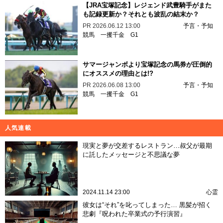
【JRA宝塚記念】レジェンド武豊騎手がまた
も記録更新か？それとも波乱の結末か？
PR
2026.06.12 13:00
予言・予知
競馬
一攫千金
G1
サマージャンボより宝塚記念の馬券が圧倒的
にオススメの理由とは!?
PR
2026.06.08 13:00
予言・予知
競馬
一攫千金
G1
人気連載
現実と夢が交差するレストラン…叔父が最期
に託したメッセージと不思議な夢
2024.11.14 23:00
心霊
彼女は“それ”を叱ってしまった… 黒髪が招く
悲劇『呪われた卒業式の予行演習』