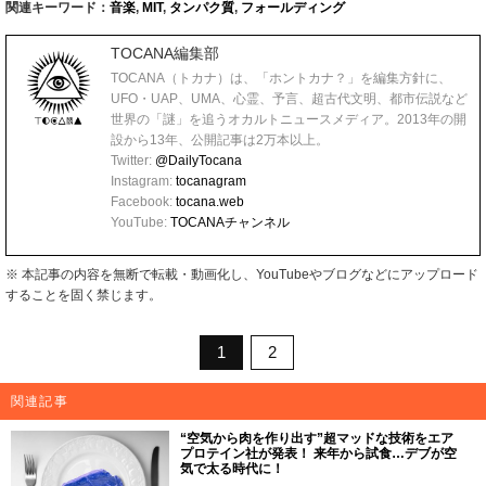
関連キーワード：
音楽
,
MIT
,
タンパク質
,
フォールディング
TOCANA編集部
TOCANA（トカナ）は、「ホントカナ？」を編集方針に、
UFO・UAP、UMA、心霊、予言、超古代文明、都市伝説など
世界の「謎」を追うオカルトニュースメディア。2013年の開
設から13年、公開記事は2万本以上。
Twitter:
@DailyTocana
Instagram:
tocanagram
Facebook:
tocana.web
YouTube:
TOCANAチャンネル
※ 本記事の内容を無断で転載・動画化し、YouTubeやブログなどにアップロード
することを固く禁じます。
1
2
関連記事
“空気から肉を作り出す”超マッドな技術をエア
プロテイン社が発表！ 来年から試食…デブが空
気で太る時代に！