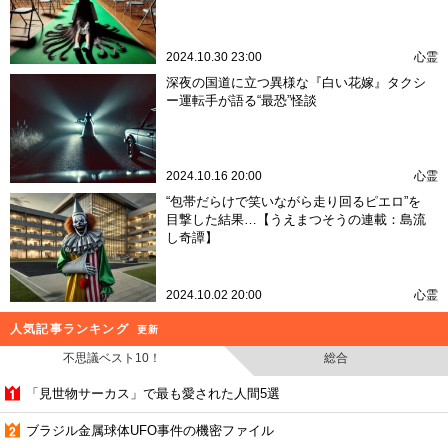
2024.10.30 23:00
心霊
深夜の国道に立つ異様な『白い花嫁』タクシ
ー運転手が語る“最恐”怪談
2024.10.16 20:00
心霊
“包帯だらけで笑いながら走り回るピエロ”を
目撃した結果…【うえまつそうの連載：島流
し奇譚】
2024.10.02 20:00
心霊
人気記事ランキング
更新
不思議ベスト10！
総合
「見世物サーカス」で最も愛された人間5選
ブラジル金属球体UFO事件の機密ファイル