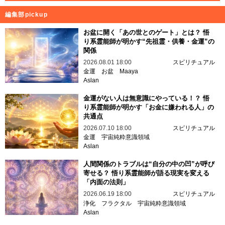
編集部pickup
お盆に開く「あの世とのゲート」とは？ 悟
り系霊能師が明かす“先祖霊・供養・金運”の
関係
2026.08.01 18:00
スピリチュアル
金運
お盆
Maaya
Aslan
金運がない人は無意識にやっている！？ 悟
り系霊能師が明かす「お金に嫌われる人」の
共通点
2026.07.10 18:00
スピリチュアル
金運
宇宙純粋意識領域
Aslan
人間関係のトラブルは“自分の中の凹”が呼び
寄せる？ 悟り系霊能師が語る現実を変える
「内面の法則」
2026.06.19 18:00
スピリチュアル
浄化
フラクタル
宇宙純粋意識領域
Aslan