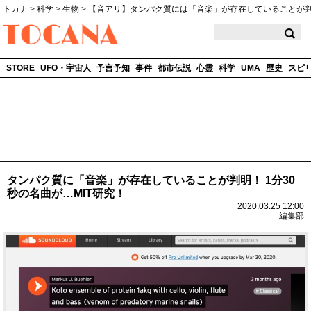
トカナ
>
科学
>
生物
>
【音アリ】タンパク質には「音楽」が存在していることが
TOCANA
STORE
UFO・宇宙人
予言予知
事件
都市伝説
心霊
科学
UMA
歴史
スピ
タンパク質に「音楽」が存在していることが判明！ 1分30
秒の名曲が…MIT研究！
2020.03.25 12:00
編集部