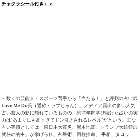
チャクラシール付き）＞
～数々の芸能人・スポーツ選手から「当たる！」と評判の占い師
Love Me Do
氏（通称・ラブちゃん）。メディア露出の多い人気
占い芸人の影に隠れているものの、約20年間学び続けた占いの実
力は“あまりにも高すぎてドン引きされるレベル”だという。主な
占い実績としては「東日本大震災、熊本地震、トランプ大統領の
就任の的中」が挙げられ、占星術、四柱推命、 手相、タロッ