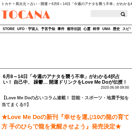
トカナ
>
異次元
>
占い・開運
>
6月8～14日「今週のアナタを襲う不幸」がわかる
TOCANA
STORE
UFO・宇宙人
予言予知
事件
都市伝説
心霊
科学
UMA
歴史
スピ
6月8～14日「今週のアナタを襲う不幸」がわかる4択占
い！ 自己中、 躁鬱… 開運ドリンクをLove Me Doが伝授！
2020.06.08 09:00
【
Love Me Do
の占いコラム連載！ 芸能・スポーツ・地震予知を
当てまくる!!】
★Love Me Doの新刊『幸せを運ぶ10の龍の育て
方 手のひらで龍を覚醒させよう』発売決定★