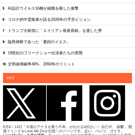
AI設計ウイルス16種が細胞を殺した衝撃
コロナ的中霊能者が語る2026年の予言ビジョン
トランプ大統領に「エイリアン発表原稿」を渡した男
臨死体験で会った「素顔のイエス」
19世紀のフリークショー出演者たちの実態
文明崩壊確率49%、2050年のリミット
SNS
6月8～14日「今週のアナタを襲う不幸」がわかる4択占い！ 自己中、 躁鬱… 開
運ドリンクをLove Me Doが伝授！のページです。
占い
、
パンツ
、
ゴリラ
、