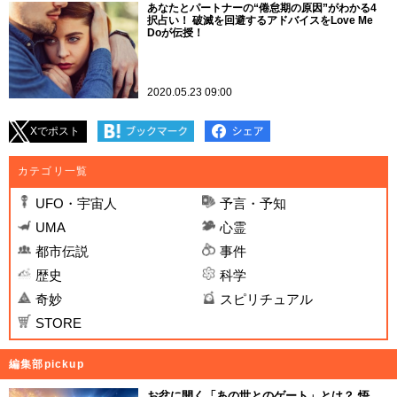
あなたとパートナーの“倦怠期の原因”がわかる4
択占い！ 破滅を回避するアドバイスをLove Me
Doが伝授！
2020.05.23 09:00
Xでポスト
カテゴリ一覧
UFO・宇宙人
予言・予知
UMA
心霊
都市伝説
事件
歴史
科学
奇妙
スピリチュアル
STORE
編集部pickup
お盆に開く「あの世とのゲート」とは？ 悟