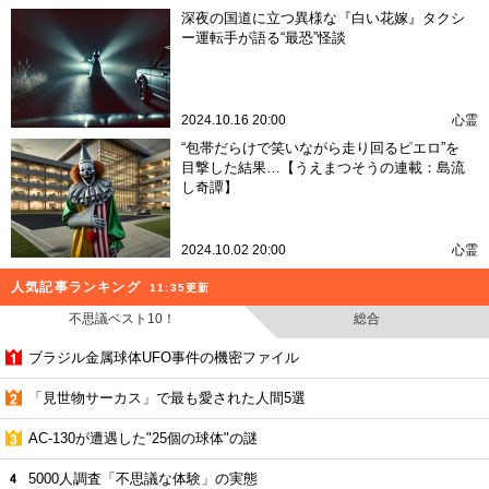
深夜の国道に立つ異様な『白い花嫁』タクシ
ー運転手が語る“最恐”怪談
2024.10.16 20:00
心霊
“包帯だらけで笑いながら走り回るピエロ”を
目撃した結果…【うえまつそうの連載：島流
し奇譚】
2024.10.02 20:00
心霊
人気記事ランキング
11:35更新
不思議ベスト10！
総合
ブラジル金属球体UFO事件の機密ファイル
「見世物サーカス」で最も愛された人間5選
AC-130が遭遇した"25個の球体"の謎
5000人調査「不思議な体験」の実態