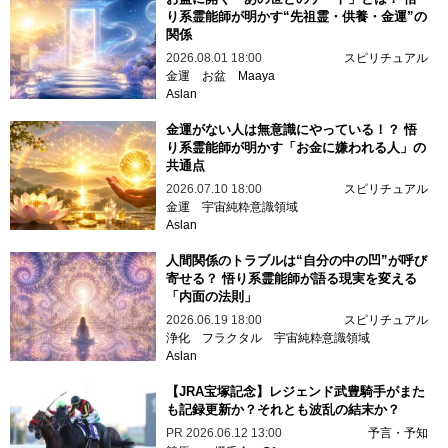
り系霊能師が明かす“先祖霊・供養・金運”の
関係
2026.08.01 18:00
スピリチュアル
金運
お盆
Maaya
Aslan
金運がない人は無意識にやっている！？ 悟
り系霊能師が明かす「お金に嫌われる人」の
共通点
2026.07.10 18:00
スピリチュアル
金運
宇宙純粋意識領域
Aslan
人間関係のトラブルは“自分の中の凹”が呼び
寄せる？ 悟り系霊能師が語る現実を変える
「内面の法則」
2026.06.19 18:00
スピリチュアル
浄化
フラクタル
宇宙純粋意識領域
Aslan
【JRA宝塚記念】レジェンド武豊騎手がまた
も記録更新か？それとも波乱の結末か？
PR
2026.06.12 13:00
予言・予知