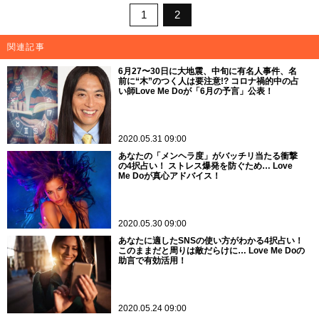
1
2
関連記事
6月27〜30日に大地震、中旬に有名人事件、名
前に“木”のつく人は要注意!? コロナ禍的中の占
い師Love Me Doが「6月の予言」公表！
2020.05.31 09:00
あなたの「メンヘラ度」がバッチリ当たる衝撃
の4択占い！ ストレス爆発を防ぐため… Love
Me Doが真心アドバイス！
2020.05.30 09:00
あなたに適したSNSの使い方がわかる4択占い！
このままだと周りは敵だらけに… Love Me Doの
助言で有効活用！
2020.05.24 09:00