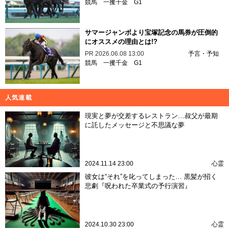
競馬
一攫千金
G1
サマージャンボより宝塚記念の馬券が圧倒的
にオススメの理由とは!?
PR
2026.06.08 13:00
予言・予知
競馬
一攫千金
G1
人気連載
現実と夢が交差するレストラン…叔父が最期
に託したメッセージと不思議な夢
2024.11.14 23:00
心霊
彼女は“それ”を叱ってしまった… 黒髪が招く
悲劇『呪われた卒業式の予行演習』
2024.10.30 23:00
心霊