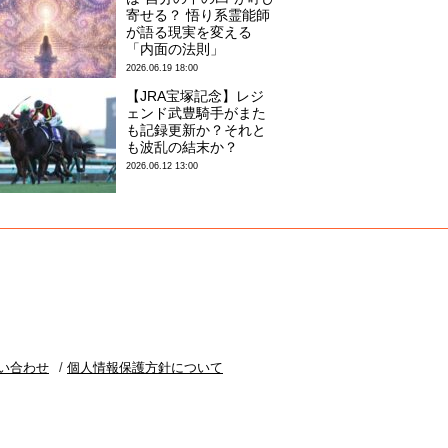
寄せる？ 悟り系霊能師
が語る現実を変える
「内面の法則」
2026.06.19 18:00
【JRA宝塚記念】レジ
ェンド武豊騎手がまた
も記録更新か？それと
も波乱の結末か？
2026.06.12 13:00
い合わせ
個人情報保護方針について