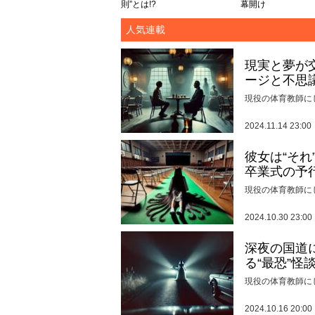
則”とは!?
幕開け
人気連載
現実と夢が
ージと不思
現役の体育教師に
2024.11.14 23:00
彼女は“そ
卒業式の予
現役の体育教師に
2024.10.30 23:00
深夜の国道
る“最恐”怪
現役の体育教師に
2024.10.16 20:00