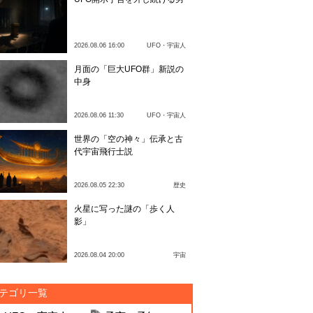
2026.08.06 16:00
UFO・宇宙人
月面の「巨大UFO群」新説の
中身
2026.08.06 11:30
UFO・宇宙人
世界の「空の神々」伝承と古
代宇宙飛行士説
2026.08.05 22:30
歴史
火星に写った謎の「歩く人
影」
2026.08.04 20:00
宇宙
テゴリ一覧