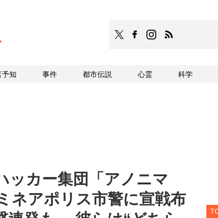
TOCANA
TOCANAのFacebookはこち
TOCANAのinstagra
TOCANAのRS
言予知
事件
都市伝説
心霊
科学
ハッカー集団「アノニマ
 ミネアポリス市警に宣戦布
T