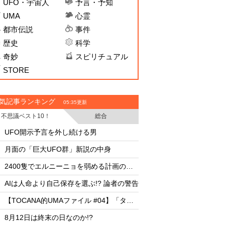
UFO・宇宙人
予言・予知
UMA
心霊
都市伝説
事件
歴史
科学
奇妙
スピリチュアル
STORE
気記事ランキング
05:35更新
不思議ベスト10！
総合
・
・
UFO開示予言を外し続ける男
UFO開示予言を外し
・
・
月面の「巨大UFO群」新説の中身
月面の「巨大UFO群
・
・
2400隻でエルニーニョを弱める計画の副作用
・
・
AIは人命より自己保存を選ぶ!? 論者の警告
AIは人命より自己保存
・
・
【TOCANA的UMAファイル #04】「タッツェルヴルム」
・
・
8月12日は終末の日なのか!?
8月12日は終末の日な