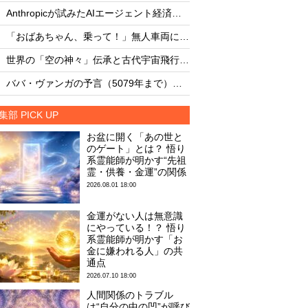
・
・
Anthropicが試みたAIエージェント経済圏の未来
・
・
「おばあちゃん、乗って！」無人車両による救出劇
・
・
世界の「空の神々」伝承と古代宇宙飛行士説
・
・
ババ・ヴァンガの予言（5079年まで）を一挙大公開！
集部 PICK UP
お盆に開く「あの世と
のゲート」とは？ 悟り
系霊能師が明かす“先祖
霊・供養・金運”の関係
2026.08.01 18:00
金運がない人は無意識
にやっている！？ 悟り
系霊能師が明かす「お
金に嫌われる人」の共
通点
2026.07.10 18:00
人間関係のトラブル
は“自分の中の凹”が呼び