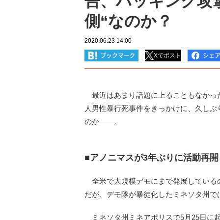
告、ハッキング攻撃
側“なのか？
2020.06.23 14:00
Xでポスト
最近はあまり話題に上ることもなかった
人男性暴行死事件をきっかけに、久しぶ
のか――。
■アノニマスが3年ぶりに活動再開
全米で大規模デモにまで発展している
だが、デモ隊が暴徒化したミネソタ州で
ミネソタ州ミネアポリスで5月25日に