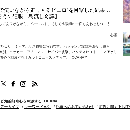
けで笑いながら走り回るピエロ”を目撃した結果…
そうの連載：島流し奇譚】
してありがながら、ベーシスト、そして怪談師の一面もあわせもつ、う...
心霊
力拡大！ ミネアポリス市警に宣戦布告、ハッキング攻撃連発も… 彼ら
差別
、
ハッカー
、
アノニマス
、
サイバー攻撃
、
ハクティビスト
、
ミネアポリ
奇心を刺激するオカルトニュースメディア、TOCANAで
TOCANAのFacebookはこちら
TOCANAのinstagramはこちら
TOCANAのRSSはこちら
ど知的好奇心を刺激するTOCANA
別アーカイブ
キーワード索引
記事へのお問い合わせ
広告に関するお問