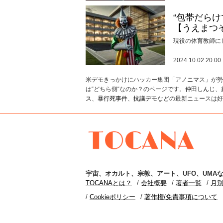
“包帯だら
【うえまつ
現役の体育教師に
2024.10.02 20:00
米デモきっかけにハッカー集団「アノニマス」が勢
は“どちら側“なのか？のページです。
仲田しんじ
、
ス
、
暴行死事件
、
抗議デモ
などの最新ニュースは好
TOCANA
宇宙
、
オカルト
、
宗教
、
アート
、
UFO
、
UMA
な
TOCANAとは？
会社概要
著者一覧
月
Cookieポリシー
著作権/免責事項について