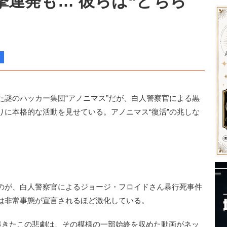
連発も… 彼らは“どちら
謎のハッカー集団“アノニマス”だが、白人警察官による黒
りに本格的な活動を見せている。アノニマス“復活”の兆しな
のが、白人警察官によるジョージ・フロイドさん暴行死事件
は非常事態が宣言されるほど激化している。
起きたこの悲劇は、その模様の一部始終を収めた動画がネッ