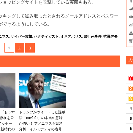
ショッピングサイトを攻撃している実態もある。
ッキングして盗み取ったとされるメールアドレスとパスワー
ができるようにしている。
ニマス
,
サイバー攻撃
,
ハクティビスト
,
ミネアポリス
,
暴行死事件
,
抗議デモ
1
2
3
人
ク「もうす
トランプがツイートした謎単
の存在を公
語「covfefe」の本当の意味
メッセー
が怖い！ アノニマスも緊急
よ新時代の
分析、イルミナティの暗号