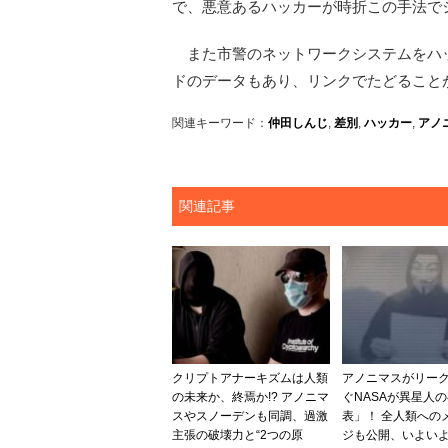
で、悪意あるハッカーが時折この手法で
また市警のネットワークシステムをハ
ドのデータもあり、リンクでたどること
関連キーワード：
仲田しんじ
,
差別
,
ハッカー
,
アノ
関連記事
クリプトアナーキズムは人類
アノニマスがリー
の未来か、終焉か!? アノニマ
ぐNASAが異星人
スやスノーデンも同調、過激
表」！ 全人類への
主張の破壊力と“2つの原
ジも公開、いよい