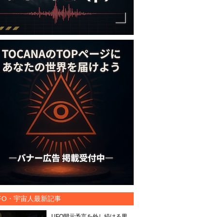
FO・宇宙人最新記事
UFO開示予言を外し続ける男