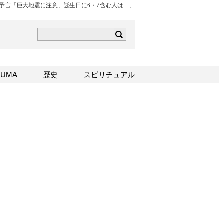
予言「巨大地震に注意、誕生日に6・7含む人は…」
ら
mはこちら
Sはこちら
UMA
歴史
スピリチュアル