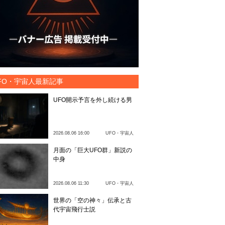
FO・宇宙人最新記事
UFO開示予言を外し続ける男
2026.08.06 16:00
UFO・宇宙人
月面の「巨大UFO群」新説の
中身
2026.08.06 11:30
UFO・宇宙人
世界の「空の神々」伝承と古
代宇宙飛行士説