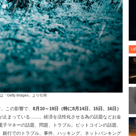
U
は「Getty Images」より引用
す。この影響で、
8月10～19日（特に8月14日、15日、16日）
が止まっている……。経済を活性化させる為の話題などお金
電子マネーの話題、問題、トラブル。ビットコインの話題、
、銀行でのトラブル、事件、ハッキング、ネットバンキング