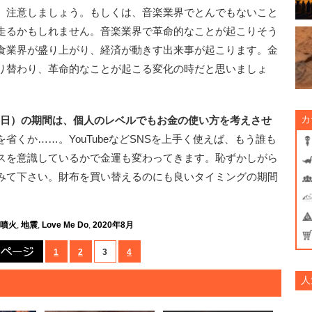
。注意しましょう。もしくは、音楽業界でとんでもないこと
走るかもしれません。音楽業界で革命的なことが起こりそう
食業界が盛り上がり、経済が動きす出来事が起こります。金
り替わり、革命的なことが起こる変化の時だと思いましょ
カ
日、16日）の期間は、個人のレベルでもお金の使い方を考えさせ
省くか……。YouTubeなどSNSを上手く使えば、もう誰も
スを意識しているかで金運も変わってきます。恥ずかしがら
みて下さい。財布を買い替えるのにも良いタイミングの期間
噴火
,
地震
,
Love Me Do
,
2020年8月
前のページ
1
2
3
4
人