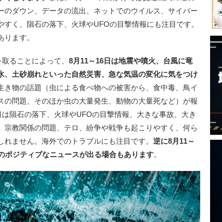
ーのダウン、データの流出、ネットでのウイルス、サイバー
やすく、隕石の落下、火球やUFOの目撃情報にも注目です。
あります。
を取ることによって、
8月11～16日は地震や噴火、台風に竜
水、土砂崩れといった自然災害、急な気温の変化に気をつけ
生き物の話題（虫による食べ物への被害から、食中毒、鳥イ
スの問題、そのほか虫の大量発生、動物の大量死など）が報
4日は隕石の落下、火球やUFOの目撃情報、大きな事故、大き
、宗教関係の問題、テロ、紛争や戦争も起こりやすく、何ら
しれません。海外でのトラブルにも注目です。
逆に8月11～
どのポジティブなニュースが出る場合もあります
。