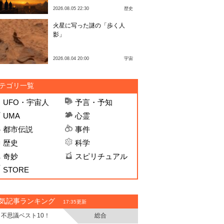
2026.08.05 22:30
歴史
火星に写った謎の「歩く人
影」
2026.08.04 20:00
宇宙
テゴリ一覧
UFO・宇宙人
予言・予知
UMA
心霊
都市伝説
事件
歴史
科学
奇妙
スピリチュアル
STORE
気記事ランキング
17:35更新
不思議ベスト10！
総合