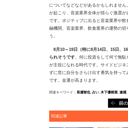
についてなどなどがあるかもしれません
が起こり、音楽業界全体が揺らぐ激震が
です。ポジティブに出ると音楽業界や飲
融機関、音楽業界、飲食業界の運勢の切
う。
8月10～19日（特に8月14日、15
られそうです
。何に投資をして何で無駄を
が主役になれる時代です。サイドビジネ
ずに世に自分をさらけ出す勇気を持って
です。金運が高まります。
関連キーワード：
長瀬智也
,
占い
,
木下優樹菜
,
逮捕
,
関連記事