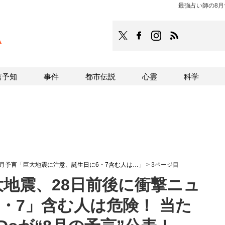
最強占い師の8月
TOCANA
TOCANAのFacebookはこち
TOCANAのinstagra
TOCANAのRS
言予知
事件
都市伝説
心霊
科学
月予言「巨大地震に注意、誕生日に6・7含む人は…」
>
3ページ目
巨大地震、28日前後に衝撃ニュ
・7」含む人は危険！ 当た