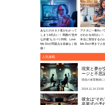
あなたのオタク度がわかって
アナタに一番向い
しまう4択占い！ 周囲の“意外
がわかる4択占い！
な評価”もズバリ判明、Love
本当に実現するのか…
Me Doが問題点を容赦なく指
Me Doの導きで人
摘！
人気連載
現実と夢が
ージと不思
現役の体育教師に
2024.11.14 23:00
彼女は“そ
卒業式の予