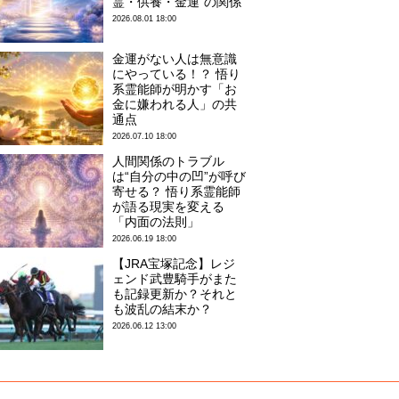
霊・供養・金運”の関係
2026.08.01 18:00
金運がない人は無意識
にやっている！？ 悟り
系霊能師が明かす「お
金に嫌われる人」の共
通点
2026.07.10 18:00
人間関係のトラブル
は“自分の中の凹”が呼び
寄せる？ 悟り系霊能師
が語る現実を変える
「内面の法則」
2026.06.19 18:00
【JRA宝塚記念】レジ
ェンド武豊騎手がまた
も記録更新か？それと
も波乱の結末か？
2026.06.12 13:00