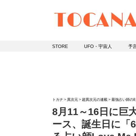
STORE
UFO・宇宙人
予
トカナ
>
異次元
>
超異次元の連載
>
最強占い師の8
8月11～16日に
ース、誕生日に「6