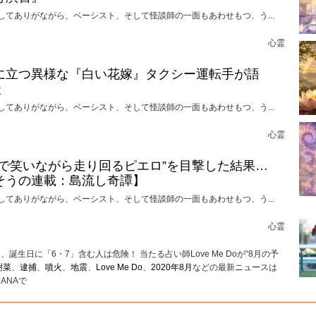
してありがながら、ベーシスト、そして怪談師の一面もあわせもつ、う...
心霊
に立つ異様な『白い花嫁』タクシー運転手が語
談
してありがながら、ベーシスト、そして怪談師の一面もあわせもつ、う...
心霊
けで笑いながら走り回るピエロ”を目撃した結果…
そうの連載：島流し奇譚】
してありがながら、ベーシスト、そして怪談師の一面もあわせもつ、う...
心霊
誕生日に「6・7」含む人は危険！ 当たる占い師Love Me Doが“8月の予
樹菜
、
逮捕
、
噴火
、
地震
、
Love Me Do
、
2020年8月
などの最新ニュースは
ANAで