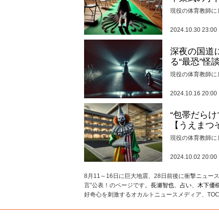
現役の体育教師に
2024.10.30 23:00
深夜の国道
る“最恐”怪
現役の体育教師に
2024.10.16 20:00
“包帯だら
【うえまつ
現役の体育教師に
2024.10.02 20:00
8月11～16日に巨大地震、28日前後に衝撃ニュース、
言”公表！のページです。
長瀬智也
、
占い
、
木下優
好奇心を刺激するオカルトニュースメディア、TOC