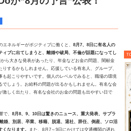
 Doが“8月の予言”公表！
のエネルギーがポジティブに働くと、
8月7、8日に有名人の
ティブに出てしまうと、離婚や破局、不倫が話題になってし
T
国から大きな発表があったり、年金などお金の問題、闇献金
たりするかもしれません。応援している有名人、グループ、
事も起こりやすいです。個人のレベルでみると、職場の環境
るでしょう。お給料の問題が出るかもしれません。有名な会
が激しく出たり、有名な会社のお金の問題も出やすい日で
響で、
8月8、9、10日は驚きのニュース、重大発表、サプラ
、離婚、別居、卒業、移籍、脱退、退社、辞任、倒産、ソロ活
すくなります。
また、8月7～9日にかけては交通機関の遅れ