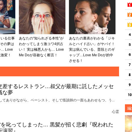
ている仕事
あなたの“知られざる本性”が
あなたの裏表がわかる「ジキ
 その夢は
わかってしまう激コワ4択占
ルとハイド占い」がヤバイ！
 Love
い！ 実は極悪人かも… Love
実は病んでいる、普段とのギ
生激変！
Me Doが容赦なく断言！
ャップ…Love Me Doが的中
させる！
交差するレストラン…叔父が最期に託したメッセ
議な夢
してありがながら、ベーシスト、そして怪談師の一面もあわせもつ、う...
編
心霊
れ”を叱ってしまった… 黒髪が招く悲劇『呪われた
行演習』