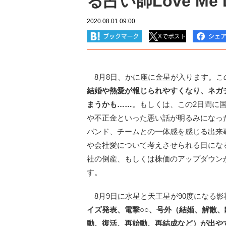
る占い師Love Me
2020.08.01 09:00
Xでポスト
8月8日、かに座に金星が入ります。こ
結婚や熱愛が報じられやすくなり、ネガ
まうかも……
。もしくは、この2日間に
や不正金といった悪い話が明るみになっ
バンド、チームとの一体感を感じる出来
や会社愛について考えさせられる日にな
社の倒産、もしくは株価のアップダウン
す。
8月9日に水星と天王星が90度になる影
イズ発表、電撃○○、号外（結婚、解散
動、復活、再始動、再結成など）が出や