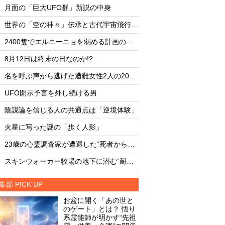
・
・
月面の「巨大UFO群」新説の中身
月面の「巨大UFO群
・
・
世界の「空の神々」伝承と古代宇宙飛行士説
・
・
2400隻でエルニーニョを弱める計画の副作用
・
・
8月12日は終末の日なのか!?
8月12日は終末の日な
・
・
名を呼ぶ声から逃げた遭難女性2人の20時間
・
・
UFO開示予言を外し続ける男
UFO開示予言を外し
・
・
陰謀論を信じる人の共通点は「逆境体験」
陰謀論を信じる人の
・
・
火星に写った謎の「歩く人影」
火星に写った謎の「
・
・
23歳の心霊調査家が遭遇した“死者からの合図”
・
・
スキンウォーカー牧場の地下に潜む“耐熱タイル似のセラミック片と未知の元素”
集部 PICK UP
お盆に開く「あの世と
のゲート」とは？ 悟り
系霊能師が明かす“先祖