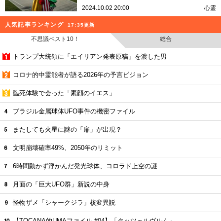
2024.10.02 20:00
心霊
人気記事ランキング
17:35更新
不思議ベスト10！
総合
トランプ大統領に「エイリアン発表原稿」を渡した男
コロナ的中霊能者が語る2026年の予言ビジョン
臨死体験で会った「素顔のイエス」
ブラジル金属球体UFO事件の機密ファイル
またしても火星に謎の「扉」が出現？
文明崩壊確率49%、2050年のリミット
6時間動かず浮かんだ発光球体、コロラド上空の謎
月面の「巨大UFO群」新説の中身
怪物ザメ「シャークジラ」核変異説
【TOCANA的UMAファイル #04】「タッツェルヴルム」