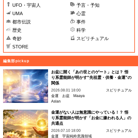
UFO・宇宙人
予言・予知
UMA
心霊
都市伝説
事件
歴史
科学
奇妙
スピリチュアル
STORE
編集部pickup
お盆に開く「あの世とのゲート」とは？ 悟
り系霊能師が明かす“先祖霊・供養・金運”の
関係
2026.08.01 18:00
スピリチュアル
金運
お盆
Maaya
Aslan
金運がない人は無意識にやっている！？ 悟
り系霊能師が明かす「お金に嫌われる人」の
共通点
2026.07.10 18:00
スピリチュアル
金運
宇宙純粋意識領域