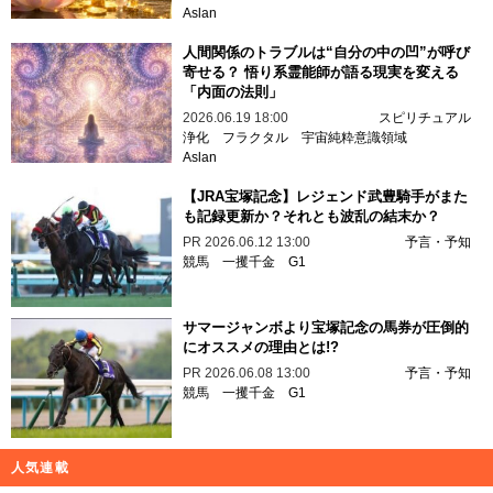
Aslan
人間関係のトラブルは“自分の中の凹”が呼び
寄せる？ 悟り系霊能師が語る現実を変える
「内面の法則」
2026.06.19 18:00
スピリチュアル
浄化
フラクタル
宇宙純粋意識領域
Aslan
【JRA宝塚記念】レジェンド武豊騎手がまた
も記録更新か？それとも波乱の結末か？
PR
2026.06.12 13:00
予言・予知
競馬
一攫千金
G1
サマージャンボより宝塚記念の馬券が圧倒的
にオススメの理由とは!?
PR
2026.06.08 13:00
予言・予知
競馬
一攫千金
G1
人気連載