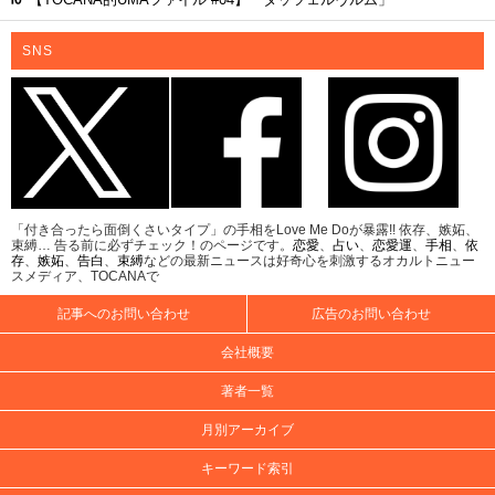
SNS
「付き合ったら面倒くさいタイプ」の手相をLove Me Doが暴露!! 依存、嫉妬、
束縛… 告る前に必ずチェック！のページです。
恋愛
、
占い
、
恋愛運
、
手相
、
依
存
、
嫉妬
、
告白
、
束縛
などの最新ニュースは好奇心を刺激するオカルトニュー
スメディア、TOCANAで
記事へのお問い合わせ
広告のお問い合わせ
会社概要
著者一覧
月別アーカイブ
キーワード索引