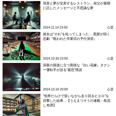
現実と夢が交差するレストラン…叔父が最期
に託したメッセージと不思議な夢
2024.11.14 23:00
心霊
彼女は“それ”を叱ってしまった… 黒髪が招く
悲劇『呪われた卒業式の予行演習』
2024.10.30 23:00
心霊
深夜の国道に立つ異様な『白い花嫁』タクシ
ー運転手が語る“最恐”怪談
2024.10.16 20:00
心霊
“包帯だらけで笑いながら走り回るピエロ”を
目撃した結果…【うえまつそうの連載：島流
し奇譚】