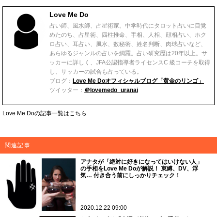
Love Me Do
占い師、風水師、占星術家。中学時代にタロット占いに目覚
めたのち、占星術、四柱推命、手相、人相、顔相占い、ホク
ロ占い、耳占い、風水、数秘術、姓名判断、肉球占いなど、
あらゆるジャンルの占いを網羅。占い研究歴は20年以上。サ
ッカーに詳しく、JFA公認指導者ライセンスC 級コーチを取得
し、サッカーの試合も占っている。
ブログ：
Love Me Doオフィシャルブログ「黄金のリンゴ」
ツイッター：
＠lovemedo_uranai
Love Me Doの記事一覧はこちら
関連記事
アナタが「絶対に好きになってはいけない人」
の手相をLove Me Doが解説！ 束縛、DV、浮
気… 付き合う前にしっかりチェック！
2020.12.22 09:00