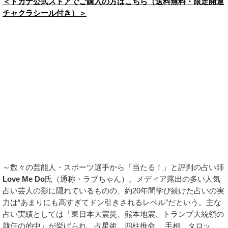
＜トカナ公式ストアでご購入の方はこちら（送料無料・限定開運
チャクラシール付き）＞
～数々の芸能人・スポーツ選手から「当たる！」と評判の占い師
Love Me Do
氏（通称・ラブちゃん）。メディア露出の多い人気
占い芸人の影に隠れているものの、約20年間学び続けた占いの実
力は“あまりにも高すぎてドン引きされるレベル”だという。主な
占い実績としては「東日本大震災、熊本地震、トランプ大統領の
就任の的中」が挙げられ、占星術、四柱推命、 手相、タロッ