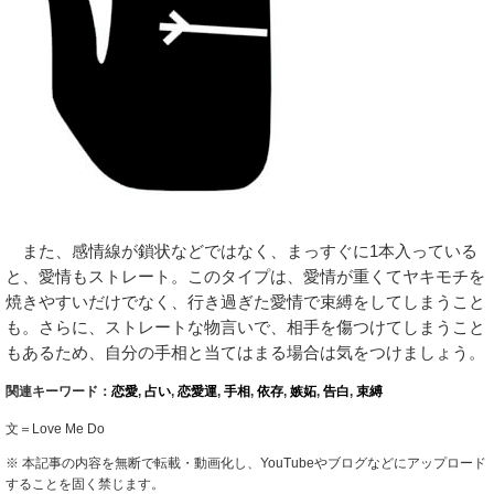
また、感情線が鎖状などではなく、まっすぐに1本入っている
と、愛情もストレート。このタイプは、愛情が重くてヤキモチを
焼きやすいだけでなく、行き過ぎた愛情で束縛をしてしまうこと
も。さらに、ストレートな物言いで、相手を傷つけてしまうこと
もあるため、自分の手相と当てはまる場合は気をつけましょう。
関連キーワード：
恋愛
,
占い
,
恋愛運
,
手相
,
依存
,
嫉妬
,
告白
,
束縛
文＝Love Me Do
※ 本記事の内容を無断で転載・動画化し、YouTubeやブログなどにアップロード
することを固く禁じます。