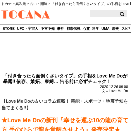
トカナ
>
異次元
>
占い・開運
>
「付き合ったら面倒くさいタイプ」の手相をLove M
TOCANA
STORE
UFO・宇宙人
予言予知
事件
都市伝説
心霊
科学
UMA
歴史
スピ
「付き合ったら面倒くさいタイプ」の手相をLove Me Doが
暴露!! 依存、嫉妬、束縛… 告る前に必ずチェック！
2020.12.26 09:00
文＝Love Me Do
【
Love Me Do
の占いコラム連載！ 芸能・スポーツ・地震予知を
当てまくる!!】
★Love Me Doの新刊『幸せを運ぶ10の龍の育て
方 手のひらで龍を覚醒させよう』発売決定★