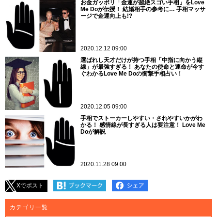
お金ガッポリ「金運が超絶スゴい手相」をLove
Me Doが伝授！ 結婚相手の参考に… 手相マッサ
ージで金運向上も!?
2020.12.12 09:00
選ばれし天才だけが持つ手相「中指に向かう縦
線」が最強すぎる！ あなたの使命と運命が今す
ぐわかるLove Me Doの衝撃手相占い！
2020.12.05 09:00
手相でストーカーしやすい・されやすいかがわ
かる！ 感情線が長すぎる人は要注意！ Love Me
Doが解説
2020.11.28 09:00
Xでポスト
カテゴリ一覧