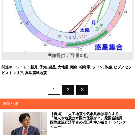
画像提供：百瀬直也
関連キーワード：
新月
,
予知
,
惑星
,
大地震
,
頭痛
,
福島県
,
ラドン
,
体感
,
ヒプノセラ
ピストマリア
,
異常震域地震
1
2
3
関連記事
【再掲】「人工地震や気象兵器は存在する」
「噴火や地震は米国の仕業か？」元国会議員・
国際政治経済学者の浜田和幸が断言！（インタ
ビュー）