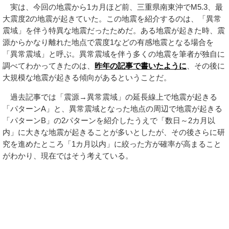
実は、今回の地震から1カ月ほど前、三重県南東沖でM5.3、最
大震度2の地震が起きていた。この地震を紹介するのは、「異常
震域」を伴う特異な地震だったためだ。ある地震が起きた時、震
源からかなり離れた地点で震度1などの有感地震となる場合を
「異常震域」と呼ぶ。異常震域を伴う多くの地震を筆者が独自に
調べてわかってきたのは、
昨年の記事で書いたように
、その後に
大規模な地震が起きる傾向があるということだ。
過去記事では「震源→異常震域」の延長線上で地震が起きる
「パターンA」と、異常震域となった地点の周辺で地震が起きる
「パターンB」の2パターンを紹介したうえで「数日～2カ月以
内」に大きな地震が起きることが多いとしたが、その後さらに研
究を進めたところ「1カ月以内」に絞った方が確率が高まること
がわかり、現在ではそう考えている。