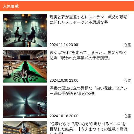
人気連載
現実と夢が交差するレストラン…叔父が最期
に託したメッセージと不思議な夢
2024.11.14 23:00
心霊
彼女は“それ”を叱ってしまった… 黒髪が招く
悲劇『呪われた卒業式の予行演習』
2024.10.30 23:00
心霊
深夜の国道に立つ異様な『白い花嫁』タクシ
ー運転手が語る“最恐”怪談
2024.10.16 20:00
心霊
“包帯だらけで笑いながら走り回るピエロ”を
目撃した結果…【うえまつそうの連載：島流