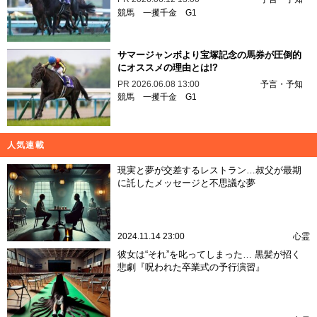
競馬
一攫千金
G1
サマージャンボより宝塚記念の馬券が圧倒的
にオススメの理由とは!?
PR
2026.06.08 13:00
予言・予知
競馬
一攫千金
G1
人気連載
現実と夢が交差するレストラン…叔父が最期
に託したメッセージと不思議な夢
2024.11.14 23:00
心霊
彼女は“それ”を叱ってしまった… 黒髪が招く
悲劇『呪われた卒業式の予行演習』