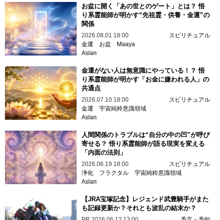
お盆に開く「あの世とのゲート」とは？ 悟
り系霊能師が明かす“先祖霊・供養・金運”の
関係
2026.08.01 18:00
スピリチュアル
金運
お盆
Maaya
Aslan
金運がない人は無意識にやっている！？ 悟
り系霊能師が明かす「お金に嫌われる人」の
共通点
2026.07.10 18:00
スピリチュアル
金運
宇宙純粋意識領域
Aslan
人間関係のトラブルは“自分の中の凹”が呼び
寄せる？ 悟り系霊能師が語る現実を変える
「内面の法則」
2026.06.19 18:00
スピリチュアル
浄化
フラクタル
宇宙純粋意識領域
Aslan
【JRA宝塚記念】レジェンド武豊騎手がまた
も記録更新か？それとも波乱の結末か？
PR
2026.06.12 13:00
予言・予知