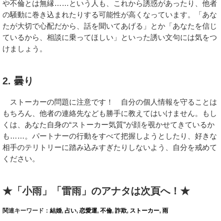
や不倫とは無縁……という人も、これから誘惑があったり、他者
の騒動に巻き込まれたりする可能性が高くなっています。「あな
たが大切で心配だから、話を聞いてあげる」とか「あなたを信じ
ているから、相談に乗ってほしい」といった誘い文句には気をつ
けましょう。
2. 曇り
ストーカーの問題に注意です！ 自分の個人情報を守ることは
もちろん、他者の連絡先なども勝手に教えてはいけません。もし
くは、あなた自身の“ストーカー気質”が顔を覗かせてきているか
も……。パートナーの行動をすべて把握しようとしたり、好きな
相手のテリトリーに踏み込みすぎたりしないよう、自分を戒めて
ください。
★「小雨」「雷雨」のアナタは次頁へ！★
関連キーワード：
結婚
,
占い
,
恋愛運
,
不倫
,
詐欺
,
ストーカー
,
雨