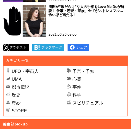
周囲が“敵だらけ”な人の手相をLove Me Doが解
説！ 仕事・恋愛・家族、全てがストレスフル…
怖いほど当たる！
2021.06.26 09:00
Xでポスト
カテゴリ一覧
UFO・宇宙人
予言・予知
UMA
心霊
都市伝説
事件
歴史
科学
奇妙
スピリチュアル
STORE
編集部pickup