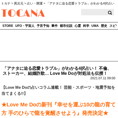
トカナ
>
異次元
>
占い・開運
>
「アナタに迫る恋愛トラブル」がわかる4択占い
TOCANA
STORE
UFO・宇宙人
予言予知
事件
都市伝説
心霊
科学
UMA
歴史
スピ
「アナタに迫る恋愛トラブル」がわかる4択占い！ 不倫、
ストーカー、結婚詐欺… Love Me Doが対処法も伝授！
2021.07.11 09:00
【
Love Me Do
の占いコラム連載！ 芸能・スポーツ・地震予知を
当てまくる!!】
★Love Me Doの新刊『幸せを運ぶ10の龍の育て
方 手のひらで龍を覚醒させよう』発売決定★