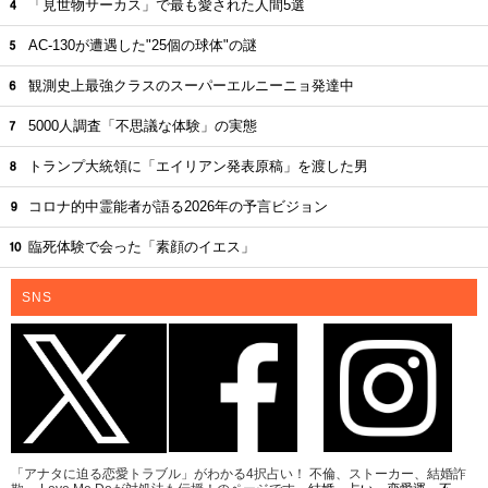
「見世物サーカス」で最も愛された人間5選
AC-130が遭遇した"25個の球体"の謎
観測史上最強クラスのスーパーエルニーニョ発達中
5000人調査「不思議な体験」の実態
トランプ大統領に「エイリアン発表原稿」を渡した男
コロナ的中霊能者が語る2026年の予言ビジョン
臨死体験で会った「素顔のイエス」
SNS
「アナタに迫る恋愛トラブル」がわかる4択占い！ 不倫、ストーカー、結婚詐