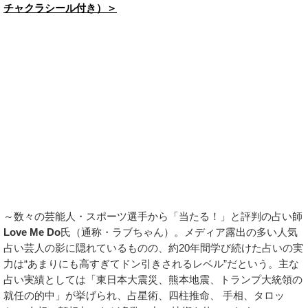
チャクラシール付き）＞
～数々の芸能人・スポーツ選手から「当たる！」と評判の占い師
Love Me Do
氏（通称・ラブちゃん）。メディア露出の多い人気
占い芸人の影に隠れているものの、約20年間学び続けた占いの実
力は“あまりにも高すぎてドン引きされるレベル”だという。主な
占い実績としては「東日本大震災、熊本地震、トランプ大統領の
就任の的中」が挙げられ、占星術、四柱推命、 手相、タロッ