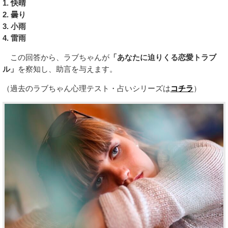
1. 快晴
2. 曇り
3. 小雨
4. 雷雨
この回答から、ラブちゃんが
「あなたに迫りくる恋愛トラブ
ル」
を察知し、助言を与えます。
（過去のラブちゃん心理テスト・占いシリーズは
コチラ
）