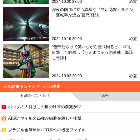
2024.10.30 23:00
心霊
深夜の国道に立つ異様な『白い花嫁』タクシ
ー運転手が語る“最恐”怪談
2024.10.16 20:00
心霊
“包帯だらけで笑いながら走り回るピエロ”を
目撃した結果…【うえまつそうの連載：島流
し奇譚】
2024.10.02 20:00
心霊
人気記事ランキング
17:35更新
不思議ベスト10！
総合
バッタの大群はこの世の終末の前兆か!?
AI設計ウイルス16種が細胞を殺した衝撃
ブラジル金属球体UFO事件の機密ファイル