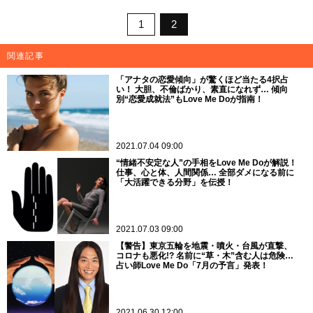
1
2
関連記事
「アナタの恋愛傾向」が驚くほど当たる4択占
い！ 大胆、不倫ばかり、素直になれず… 傾向
別“恋愛成就法”もLove Me Doが指南！
2021.07.04 09:00
“情緒不安定な人”の手相をLove Me Doが解説！
仕事、心と体、人間関係… 全部ダメになる前に
「大活躍できる分野」を伝授！
2021.07.03 09:00
【警告】東京五輪を地震・噴火・台風が直撃、
コロナも悪化!? 名前に“草・木”含む人は危険…
占い師Love Me Do「7月の予言」発表！
2021.06.30 12:00