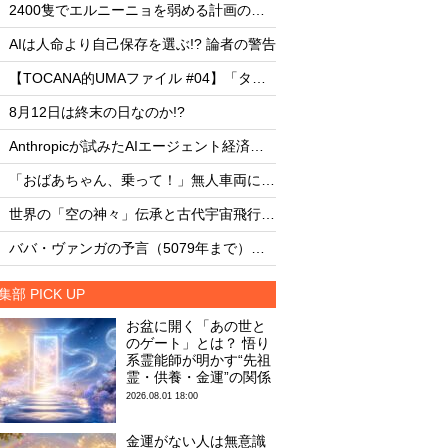
・
・
2400隻でエルニーニョを弱める計画の副作用
・
・
AIは人命より自己保存を選ぶ!? 論者の警告
AIは人命より自己保存
・
・
【TOCANA的UMAファイル #04】「タッツェルヴルム」
・
・
8月12日は終末の日なのか!?
8月12日は終末の日な
・
・
Anthropicが試みたAIエージェント経済圏の未来
・
・
「おばあちゃん、乗って！」無人車両による救出劇
・
・
世界の「空の神々」伝承と古代宇宙飛行士説
・
・
ババ・ヴァンガの予言（5079年まで）を一挙大公開！
集部 PICK UP
お盆に開く「あの世と
のゲート」とは？ 悟り
系霊能師が明かす“先祖
霊・供養・金運”の関係
2026.08.01 18:00
金運がない人は無意識