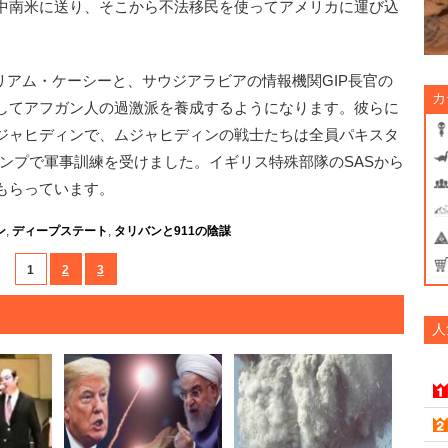
中南米に送り、そこから不法移民を使ってアメリカに運び込
ィリアム・ケーシーと、サウジアラビアの情報機関GIP長官の
カ
してアフガン人の過激派を養成するようになります。彼らに
ジャヒディンで、ムジャヒディンの戦士たちは全員パキスタ
キャンプで軍事訓練を受けました。イギリス特殊部隊のSASから
もらっています。
ン
,
ディープステート
,
タリバンと911の陰謀
1
2
3
人