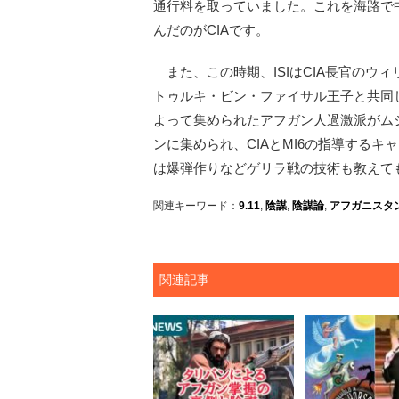
通行料を取っていました。これを海路で
んだのがCIAです。
また、この時期、ISIはCIA長官のウ
トゥルキ・ビン・ファイサル王子と共同
よって集められたアフガン人過激派がム
ンに集められ、CIAとMI6の指導する
は爆弾作りなどゲリラ戦の技術も教えて
関連キーワード：
9.11
,
陰謀
,
陰謀論
,
アフガニスタ
関連記事