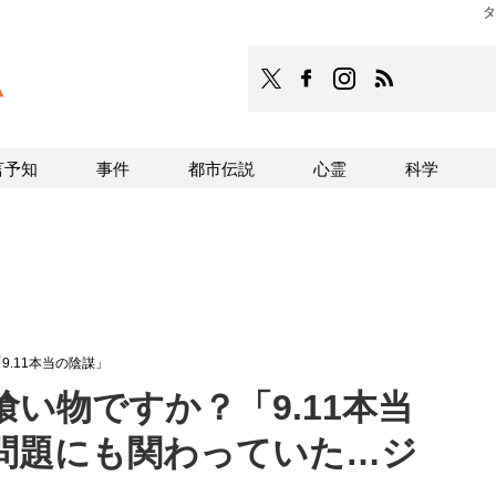
タ
TOCANA
TOCANAのFacebookはこち
TOCANAのinstagra
TOCANAのRS
言予知
事件
都市伝説
心霊
科学
.11本当の陰謀」
い物ですか？「9.11本当
問題にも関わっていた…ジ