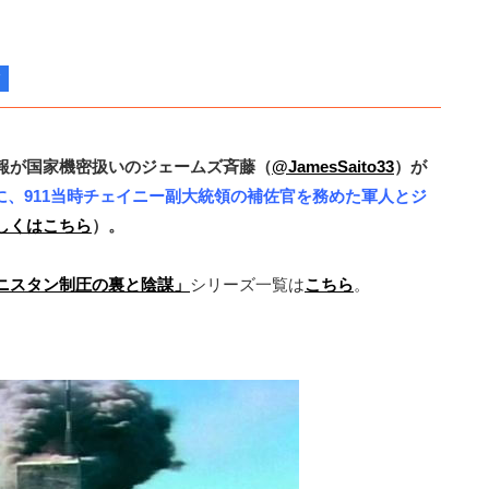
報が国家機密扱いのジェームズ斉藤（
@JamesSaito33
）が
月に、911当時チェイニー副大統領の補佐官を務めた軍人とジ
しくはこちら
）。
ニスタン制圧の裏と陰謀」
シリーズ一覧は
こちら
。