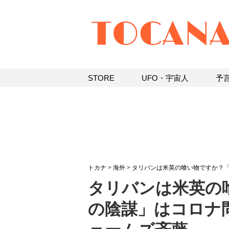
STORE
UFO・宇宙人
予
トカナ
>
海外
>
タリバンは米英の喰い物ですか？「9
タリバンは米英の喰
の陰謀」はコロナ