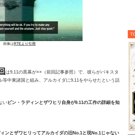
T
画像は
RTEより引用
回
は9.11の黒幕が××（前回記事参照）で、彼らがパキスタ
等中東諸国と組み、アルカイダに9.11をやらせたという話
ない
ビン・ラディンとザワヒリ自身が9.11の工作の詳細を知
ンとザワヒリってアルカイダの旧No.1と現No.1じゃない