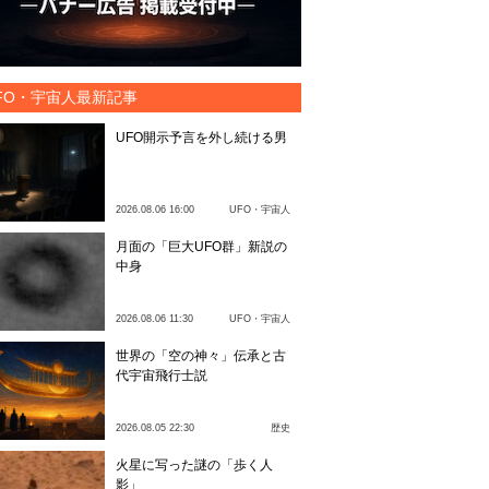
FO・宇宙人最新記事
UFO開示予言を外し続ける男
2026.08.06 16:00
UFO・宇宙人
月面の「巨大UFO群」新説の
中身
2026.08.06 11:30
UFO・宇宙人
世界の「空の神々」伝承と古
代宇宙飛行士説
2026.08.05 22:30
歴史
火星に写った謎の「歩く人
影」