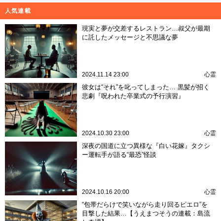
人気連載
現実と夢が交差するレストラン…叔父が最期
に託したメッセージと不思議な夢
2024.11.14 23:00
心霊
彼女は“それ”を叱ってしまった… 黒髪が招く
悲劇『呪われた卒業式の予行演習』
2024.10.30 23:00
心霊
深夜の国道に立つ異様な『白い花嫁』タクシ
ー運転手が語る“最恐”怪談
2024.10.16 20:00
心霊
“包帯だらけで笑いながら走り回るピエロ”を
目撃した結果…【うえまつそうの連載：島流