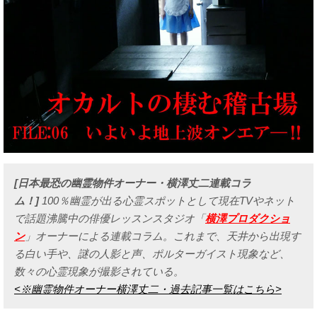
[日本最恐の幽霊物件オーナー・横澤丈二連載コラ
ム！]
100％幽霊が出る心霊スポットとして現在TVやネット
で話題沸騰中の俳優レッスンスタジオ「
横澤プロダクショ
ン
」オーナーによる連載コラム。これまで、天井から出現す
る白い手や、謎の人影と声、ポルターガイスト現象など、
数々の心霊現象が撮影されている。
<※幽霊物件オーナー横澤丈二・過去記事一覧はこちら>