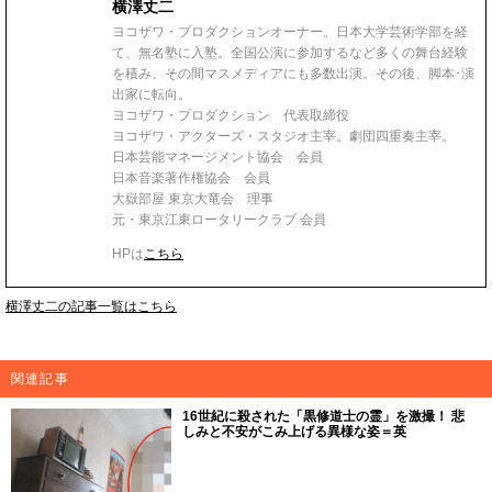
横澤丈二
ヨコザワ・プロダクションオーナー。日本大学芸術学部を経
て、無名塾に入塾。全国公演に参加するなど多くの舞台経験
を積み、その間マスメディアにも多数出演。その後、脚本･演
出家に転向。
ヨコザワ・プロダクション 代表取締役
ヨコザワ・アクターズ・スタジオ主宰。劇団四重奏主宰。
日本芸能マネージメント協会 会員
日本音楽著作権協会 会員
大嶽部屋 東京大竜会 理事
元・東京江東ロータリークラブ 会員
HPは
こちら
横澤丈二の記事一覧はこちら
関連記事
16世紀に殺された「黒修道士の霊」を激撮！ 悲
しみと不安がこみ上げる異様な姿＝英