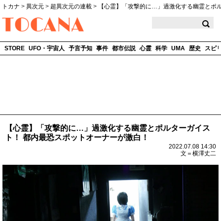
トカナ
>
異次元
>
超異次元の連載
>
【心霊】「攻撃的に…」過激化する幽霊とポ
TOCANA
STORE
UFO・宇宙人
予言予知
事件
都市伝説
心霊
科学
UMA
歴史
スピ
【心霊】「攻撃的に…」過激化する幽霊とポルターガイス
ト！ 都内最恐スポットオーナーが激白！
2022.07.08 14:30
文＝横澤丈二