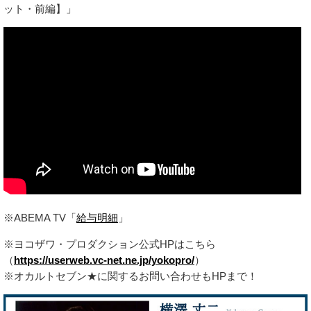
ット・前編】」
※ABEMA TV「
給与明細
」
※ヨコザワ・プロダクション公式HPはこちら
（
https://userweb.vc-net.ne.jp/yokopro/
）
※オカルトセブン★に関するお問い合わせもHPまで！