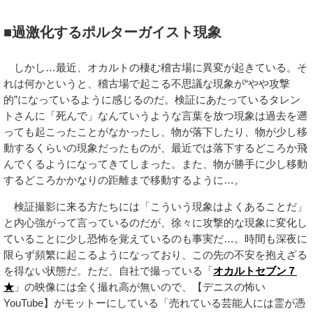
■過激化するポルターガイスト現象
しかし…最近、オカルトの棲む稽古場に異変が起きている。そ
れは何かというと、稽古場で起こる不思議な現象が“やや攻撃
的”になっているように感じるのだ。検証にあたっているタレン
トさんに「死んで」なんていうような言葉を放つ現象は過去を遡
っても起こったことがなかったし、物が落下したり、物が少し移
動するくらいの現象だったものが、最近では落下するどころか飛
んでくるようになってきてしまった。また、物が勝手に少し移動
するどころかかなりの距離まで移動するように…。
検証撮影に来る方たちには「こういう現象はよくあることだ」
と内心強がって言っているのだが、徐々に攻撃的な現象に変化し
ていることに少し恐怖を覚えているのも事実だ…。時間も深夜に
限らず頻繁に起こるようになっており、この先の不安を抱えざる
を得ない状態だ。ただ、自社で撮っている「
オカルトセブン７
★
」の映像には全く撮れ高が無いので、【デニスの怖い
YouTube】がモットーにしている「売れている芸能人には霊が憑