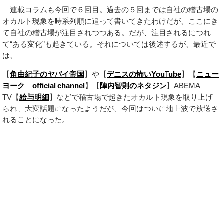
連載コラムも今回で６回目。過去の５回までは自社の稽古場の
オカルト現象を時系列順に追って書いてきたわけだが、ここにき
て自社の稽古場が注目されつつある。だが、注目されるにつれ
て“ある変化”も起きている。それについては後述するが、最近で
は、
【
角由紀子のヤバイ帝国
】や【
デニスの怖いYouTube
】【
ニュー
ヨーク official channel
】【
陣内智則のネタジン
】ABEMA
TV【
給与明細
】などで稽古場で起きたオカルト現象を取り上げ
られ、大変話題になったようだが、今回はついに地上波で放送さ
れることになった。