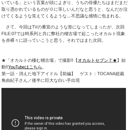
いている」という言葉が頭によぎり、うちの俳優たちはまだまだ
取り憑かれているものが０に等しいんだなと思うと、なんだか泣
けてくるような笑えてくるような…不思議な感情に包まれる。
さて、今回はTVの番宣のような形になってしまったが、次回
FILE:07では時系列と共に弊社の稽古場で起こったオカルト現象
を赤裸々に語っていこうと思う。それではまた次回。
★「オカルトの棲む稽古場」で撮影‼【
オカルトセブン７★
】始
動‼
YouTubeはこちら
。
第一話・消えた地下アイドル【前編】 ゲスト：TOCANA総裁
角由紀子さん／後半に巨大な白い手出現