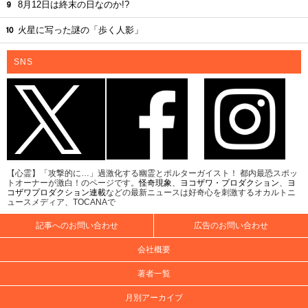
8月12日は終末の日なのか!?
火星に写った謎の「歩く人影」
SNS
【心霊】「攻撃的に…」過激化する幽霊とポルターガイスト！ 都内最恐スポッ
トオーナーが激白！のページです。
怪奇現象
、
ヨコザワ・プロダクション
、
ヨ
コザワプロダクション連載
などの最新ニュースは好奇心を刺激するオカルトニ
ュースメディア、TOCANAで
記事へのお問い合わせ
広告のお問い合わせ
会社概要
著者一覧
月別アーカイブ