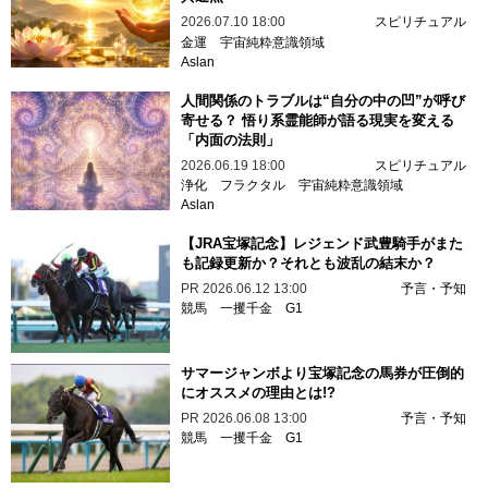
2026.07.10 18:00
スピリチュアル
金運
宇宙純粋意識領域
Aslan
人間関係のトラブルは“自分の中の凹”が呼び
寄せる？ 悟り系霊能師が語る現実を変える
「内面の法則」
2026.06.19 18:00
スピリチュアル
浄化
フラクタル
宇宙純粋意識領域
Aslan
【JRA宝塚記念】レジェンド武豊騎手がまた
も記録更新か？それとも波乱の結末か？
PR
2026.06.12 13:00
予言・予知
競馬
一攫千金
G1
サマージャンボより宝塚記念の馬券が圧倒的
にオススメの理由とは!?
PR
2026.06.08 13:00
予言・予知
競馬
一攫千金
G1