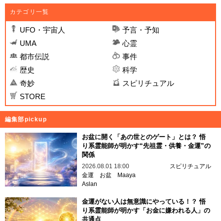
カテゴリ一覧
UFO・宇宙人
予言・予知
UMA
心霊
都市伝説
事件
歴史
科学
奇妙
スピリチュアル
STORE
編集部pickup
お盆に開く「あの世とのゲート」とは？ 悟
り系霊能師が明かす“先祖霊・供養・金運”の
関係
2026.08.01 18:00
スピリチュアル
金運
お盆
Maaya
Aslan
金運がない人は無意識にやっている！？ 悟
り系霊能師が明かす「お金に嫌われる人」の
共通点