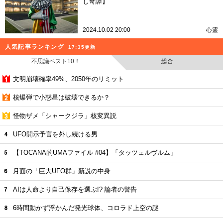
し奇譚】
2024.10.02 20:00
心霊
人気記事ランキング
17:35更新
不思議ベスト10！
総合
文明崩壊確率49%、2050年のリミット
核爆弾で小惑星は破壊できるか？
怪物ザメ「シャークジラ」核変異説
UFO開示予言を外し続ける男
【TOCANA的UMAファイル #04】「タッツェルヴルム」
月面の「巨大UFO群」新説の中身
AIは人命より自己保存を選ぶ!? 論者の警告
6時間動かず浮かんだ発光球体、コロラド上空の謎