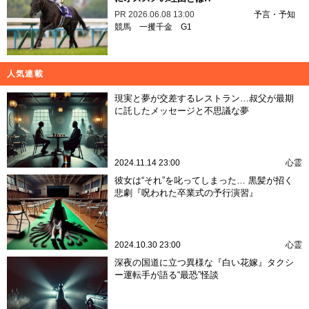
PR
2026.06.08 13:00
予言・予知
競馬
一攫千金
G1
人気連載
現実と夢が交差するレストラン…叔父が最期
に託したメッセージと不思議な夢
2024.11.14 23:00
心霊
彼女は“それ”を叱ってしまった… 黒髪が招く
悲劇『呪われた卒業式の予行演習』
2024.10.30 23:00
心霊
深夜の国道に立つ異様な『白い花嫁』タクシ
ー運転手が語る“最恐”怪談