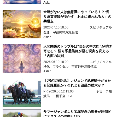
Aslan
金運がない人は無意識にやっている！？ 悟
り系霊能師が明かす「お金に嫌われる人」の
共通点
2026.07.10 18:00
スピリチュアル
金運
宇宙純粋意識領域
Aslan
人間関係のトラブルは“自分の中の凹”が呼び
寄せる？ 悟り系霊能師が語る現実を変える
「内面の法則」
2026.06.19 18:00
スピリチュアル
浄化
フラクタル
宇宙純粋意識領域
Aslan
【JRA宝塚記念】レジェンド武豊騎手がまた
も記録更新か？それとも波乱の結末か？
PR
2026.06.12 13:00
予言・予知
競馬
一攫千金
G1
サマージャンボより宝塚記念の馬券が圧倒的
にオススメの理由とは!?