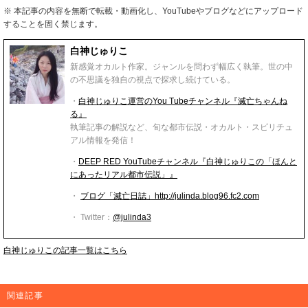
※ 本記事の内容を無断で転載・動画化し、YouTubeやブログなどにアップロード
することを固く禁じます。
白神じゅりこ
新感覚オカルト作家。ジャンルを問わず幅広く執筆。世の中
の不思議を独自の視点で探求し続けている。
・
白神じゅりこ運営のYou Tubeチャンネル『滅亡ちゃんね
る』
執筆記事の解説など、旬な都市伝説・オカルト・スピリチュ
アル情報を発信！
・
DEEP RED YouTubeチャンネル『白神じゅりこの「ほんと
にあったリアル都市伝説」』
・
ブログ「滅亡日誌」http://julinda.blog96.fc2.com
・ Twitter：
@julinda3
白神じゅりこの記事一覧はこちら
関連記事