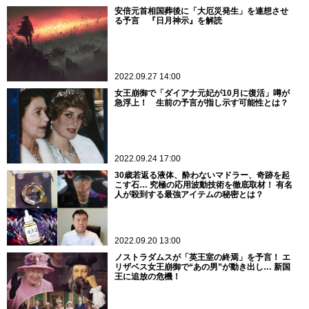
安倍元首相国葬後に「大厄災発生」を連想させ
る予言 『日月神示』を解読
2022.09.27 14:00
女王崩御で「ダイアナ元妃が10月に復活」噂が
急浮上！ 生前の予言が指し示す可能性とは？
2022.09.24 17:00
30歳若返る液体、酔わないマドラー、奇跡を起
こす石… 究極の応用波動技術を徹底取材！ 有名
人が殺到する最強アイテムの秘密とは？
2022.09.20 13:00
ノストラダムスが「英王室の終焉」を予言！ エ
リザベス女王崩御で“あの男”が動き出し… 新国
王に追放の危機！