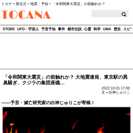
トカナ
>
異次元
>
地震・予知
>
「令和関東大震災」の前触れか？
TOCANA
STORE
UFO・宇宙人
予言予知
事件
都市伝説
心霊
科学
UMA
歴史
スピ
「令和関東大震災」の前触れか？ 大地震連発、東京駅の異
臭騒ぎ、クジラの集団座礁…
2022.10.01 17:00
文＝白神じゅりこ
――予言・滅亡研究家の白神じゅりこが寄稿！