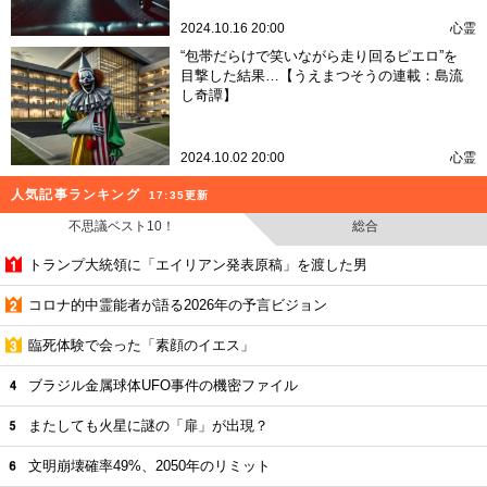
2024.10.16 20:00
心霊
“包帯だらけで笑いながら走り回るピエロ”を
目撃した結果…【うえまつそうの連載：島流
し奇譚】
2024.10.02 20:00
心霊
人気記事ランキング
17:35更新
不思議ベスト10！
総合
トランプ大統領に「エイリアン発表原稿」を渡した男
コロナ的中霊能者が語る2026年の予言ビジョン
臨死体験で会った「素顔のイエス」
ブラジル金属球体UFO事件の機密ファイル
またしても火星に謎の「扉」が出現？
文明崩壊確率49%、2050年のリミット