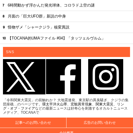
6時間動かず浮かんだ発光球体、コロラド上空の謎
月面の「巨大UFO群」新説の中身
怪物ザメ「シャークジラ」核変異説
【TOCANA的UMAファイル #04】「タッツェルヴルム」
SNS
「令和関東大震災」の前触れか？ 大地震連発、東京駅の異臭騒ぎ、クジラの集
団座礁…のページです。
環太平洋火山帯
、
宏観異常現象
、
関東大震災
、
リン
グ・オブ・ファイア
などの最新ニュースは好奇心を刺激するオカルトニュース
メディア、TOCANAで
記事へのお問い合わせ
広告のお問い合わせ