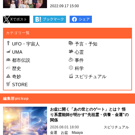
2022.09.17 15:00
Xでポスト
カテゴリ一覧
UFO・宇宙人
予言・予知
UMA
心霊
都市伝説
事件
歴史
科学
奇妙
スピリチュアル
STORE
編集部pickup
お盆に開く「あの世とのゲート」とは？ 悟
り系霊能師が明かす“先祖霊・供養・金運”の
関係
2026.08.01 18:00
スピリチュアル
金運
お盆
Maaya