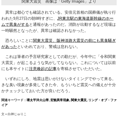
関東大震災 画像は「Getty Images」より
異常は都心でも確認されている。安倍元首相の国葬儀が執り行
われた9月27日の朝8時すぎに、
JR東京駅の東海道新幹線のホー
ムで異臭がする
と通報があったのだ。消防が出動するなど現場は
一時騒然となったが、異常は確認されなかった。
恐ろしいことに
関東大震災、阪神淡路大震災の前にも異臭騒ぎ
があった
といわれており、警戒は怠れない。
これは筆者の予言研究家としての勘だが、今年中に「令和関東
大震災」が起こるような気がしてならない。これについては以前
にも本サイトに
注意喚起の記事
を寄稿させていただいた。
いずれにしろ、地震は思いがけないタイミングでやって来る。
きな臭い現象が多発してきた今、もういちど震災への備えが十分
かチェックしておいた方が良いだろう。
関連キーワード：
環太平洋火山帯
,
宏観異常現象
,
関東大震災
,
リング・オブ・ファ
イア
文＝白神じゅりこ