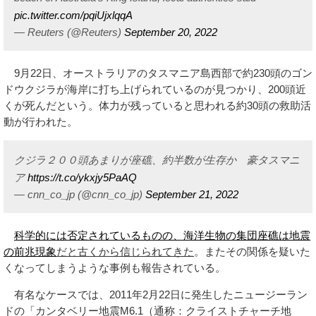
pic.twitter.com/pqiUjxlqqA
— Reuters (@Reuters)
September 20, 2022
9月22日、オーストラリアのタスマニア島西部で約230頭のゴン
ドウクジラが海岸に打ち上げられているのが見つかり、200頭近
くが死んだという。体力が残っていると思われる約30頭の救助活
動が行われた。
クジラ２００頭あまりが座礁、約半数が生存か 豪タスマニ
ア
https://t.co/ykxjy5PaAQ
— cnn_co_jp (@cnn_co_jp)
September 21, 2022
科学的には否定されているものの、海洋生物の集団座礁は地震
の前兆現象
だと古くから信じられてきた
。またその関係を疑いた
くなってしまうような事例も報告されている。
有名なケースでは、2011年2月22日に発生したニュージーラン
ドの「カンタベリー地震M6.1（通称：クライストチャーチ地