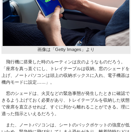
画像は「Getty Images」より
飛行機に搭乗した時のルーティンは次のようなものだろう。
「座席を真っ直ぐにし、トレイテーブルは収納。窓のシェードを
上げ、ノートパソコンは頭上の収納ボックスに入れ、電子機器は
機内モードに設定……」。
窓のシェードは、火災などの緊急事態が発生したときに確認で
きるよう上げておく必要があり、トレイテーブルを収納した状態
で座席を直立させれば、すぐに列から離れることができる。理に
適った指示といえるだろう。
また、ノートパソコンは、シートのバックポケットの強度が低
いため、緊急時に飛び出してしまう恐れがあり、離着陸時などは