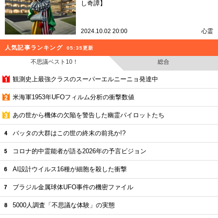
し奇譚】
2024.10.02 20:00
心霊
人気記事ランキング
05:35更新
不思議ベスト10！
総合
観測史上最強クラスのスーパーエルニーニョ発達中
米海軍1953年UFOフィルム分析の衝撃数値
あの世から機体の欠陥を警告した幽霊パイロットたち
バッタの大群はこの世の終末の前兆か!?
コロナ的中霊能者が語る2026年の予言ビジョン
AI設計ウイルス16種が細胞を殺した衝撃
ブラジル金属球体UFO事件の機密ファイル
5000人調査「不思議な体験」の実態