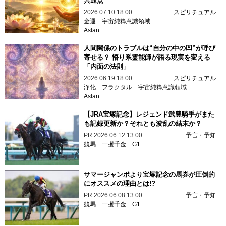
共通点
2026.07.10 18:00
スピリチュアル
金運
宇宙純粋意識領域
Aslan
人間関係のトラブルは“自分の中の凹”が呼び
寄せる？ 悟り系霊能師が語る現実を変える
「内面の法則」
2026.06.19 18:00
スピリチュアル
浄化
フラクタル
宇宙純粋意識領域
Aslan
【JRA宝塚記念】レジェンド武豊騎手がまた
も記録更新か？それとも波乱の結末か？
PR
2026.06.12 13:00
予言・予知
競馬
一攫千金
G1
サマージャンボより宝塚記念の馬券が圧倒的
にオススメの理由とは!?
PR
2026.06.08 13:00
予言・予知
競馬
一攫千金
G1