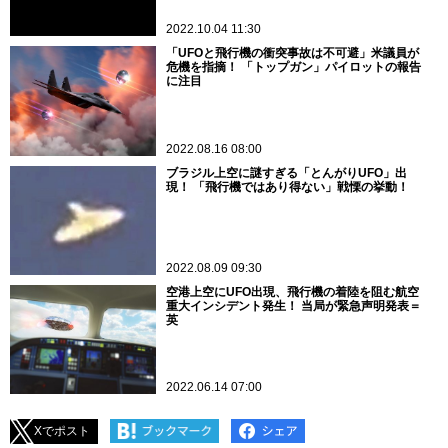
2022.10.04 11:30
「UFOと飛行機の衝突事故は不可避」米議員が
危機を指摘！ 「トップガン」パイロットの報告
に注目
2022.08.16 08:00
ブラジル上空に謎すぎる「とんがりUFO」出
現！ 「飛行機ではあり得ない」戦慄の挙動！
2022.08.09 09:30
空港上空にUFO出現、飛行機の着陸を阻む航空
重大インシデント発生！ 当局が緊急声明発表＝
英
2022.06.14 07:00
Xでポスト