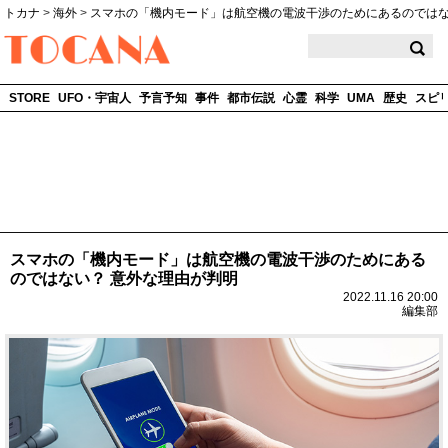
トカナ
>
海外
>
スマホの「機内モード」は航空機の電波干渉のためにあるのでは
TOCANA
STORE
UFO・宇宙人
予言予知
事件
都市伝説
心霊
科学
UMA
歴史
スピ
スマホの「機内モード」は航空機の電波干渉のためにある
のではない？ 意外な理由が判明
2022.11.16 20:00
編集部