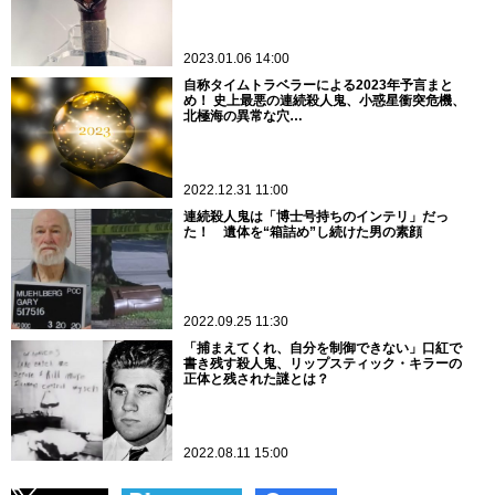
2023.01.06 14:00
自称タイムトラベラーによる2023年予言まと
め！ 史上最悪の連続殺人鬼、小惑星衝突危機、
北極海の異常な穴…
2022.12.31 11:00
連続殺人鬼は「博士号持ちのインテリ」だっ
た！ 遺体を“箱詰め”し続けた男の素顔
2022.09.25 11:30
「捕まえてくれ、自分を制御できない」口紅で
書き残す殺人鬼、リップスティック・キラーの
正体と残された謎とは？
2022.08.11 15:00