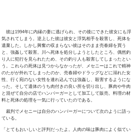
彼は1994年に内縁の妻に逃げられ、その後にできた彼女にも浮
気されてしまう。逆上した彼は彼女と浮気相手を殺害し、死体を
遺棄した。しかし興奮の収まらない彼はそのまま売春婦を買う
と、強姦して殺害。川へ死体を処分しようとしたところ、偶然釣
り人に犯行を見られたため、その釣り人も殺害してしまったとい
う。これらの死体は見つからなかったが、メセニーはこれで精神
のたがが外れてしまったのか、売春婦やドラッグなどに溺れた女
性、行く宛のない女性を連れ込んでは強姦し、殺害するようにな
った。そして遺体のうち肉付きの良い所を切り出し、豚肉や牛肉
と混ぜて自分の店でハンバーガーとして加工して販売。料理の材
料と死体の処理を一気に行っていたのである。
裁判でメセニーは自分のハンバーガーについて次のように語っ
ている。
「とてもおいしいと評判だったよ。人肉の味は豚肉によく似てい