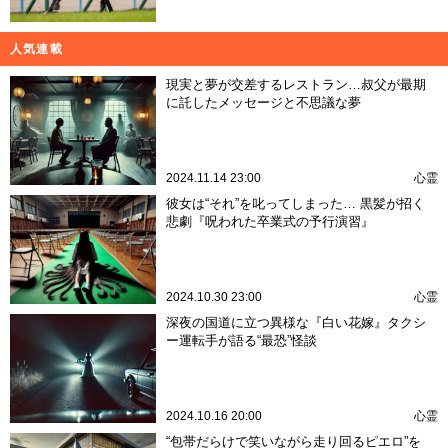
人気連載
現実と夢が交差するレストラン…叔父が最期
に託したメッセージと不思議な夢
2024.11.14 23:00
心霊
彼女は“それ”を叱ってしまった… 黒髪が招く
悲劇『呪われた卒業式の予行演習』
2024.10.30 23:00
心霊
深夜の国道に立つ異様な『白い花嫁』タクシ
ー運転手が語る“最恐”怪談
2024.10.16 20:00
心霊
“包帯だらけで笑いながら走り回るピエロ”を