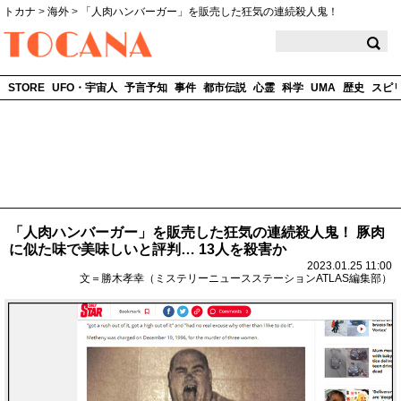
トカナ
>
海外
>
「人肉ハンバーガー」を販売した狂気の連続殺人鬼！
TOCANA
STORE
UFO・宇宙人
予言予知
事件
都市伝説
心霊
科学
UMA
歴史
スピ
「人肉ハンバーガー」を販売した狂気の連続殺人鬼！ 豚肉
に似た味で美味しいと評判… 13人を殺害か
2023.01.25 11:00
文＝勝木孝幸（ミステリーニュースステーションATLAS編集部）