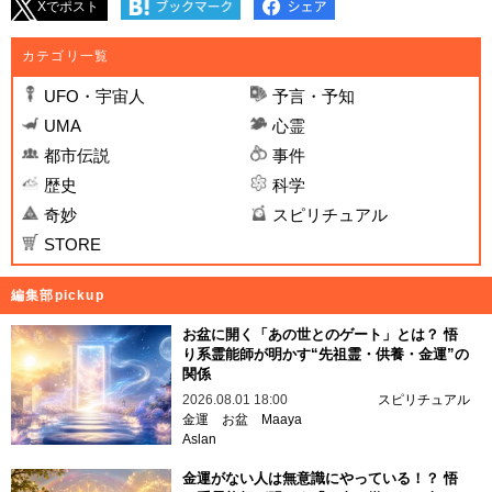
Xでポスト
カテゴリ一覧
UFO・宇宙人
予言・予知
UMA
心霊
都市伝説
事件
歴史
科学
奇妙
スピリチュアル
STORE
編集部pickup
お盆に開く「あの世とのゲート」とは？ 悟
り系霊能師が明かす“先祖霊・供養・金運”の
関係
2026.08.01 18:00
スピリチュアル
金運
お盆
Maaya
Aslan
金運がない人は無意識にやっている！？ 悟