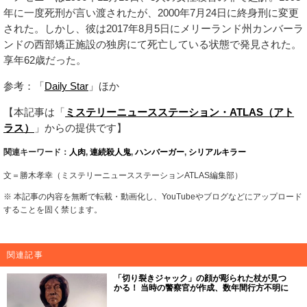
年に一度死刑が言い渡されたが、2000年7月24日に終身刑に変更
された。しかし、彼は2017年8月5日にメリーランド州カンバーラ
ンドの西部矯正施設の独房にて死亡している状態で発見された。
享年62歳だった。
参考：「
Daily Star
」ほか
【本記事は「
ミステリーニュースステーション・ATLAS（アト
ラス）
」からの提供です】
関連キーワード：
人肉
,
連続殺人鬼
,
ハンバーガー
,
シリアルキラー
文＝勝木孝幸（ミステリーニュースステーションATLAS編集部）
※ 本記事の内容を無断で転載・動画化し、YouTubeやブログなどにアップロード
することを固く禁じます。
関連記事
「切り裂きジャック」の顔が彫られた杖が見つ
かる！ 当時の警察官が作成、数年間行方不明に