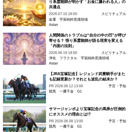
り系霊能師が明かす「お金に嫌われる人」の
共通点
2026.07.10 18:00
スピリチュアル
金運
宇宙純粋意識領域
Aslan
人間関係のトラブルは“自分の中の凹”が呼び
寄せる？ 悟り系霊能師が語る現実を変える
「内面の法則」
2026.06.19 18:00
スピリチュアル
浄化
フラクタル
宇宙純粋意識領域
Aslan
【JRA宝塚記念】レジェンド武豊騎手がまた
も記録更新か？それとも波乱の結末か？
PR
2026.06.12 13:00
予言・予知
競馬
一攫千金
G1
サマージャンボより宝塚記念の馬券が圧倒的
にオススメの理由とは!?
PR
2026.06.08 13:00
予言・予知
競馬
一攫千金
G1