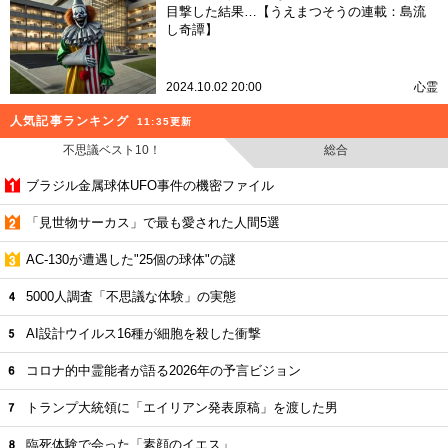
目撃した結果…【うえまつそうの連載：島流
し奇譚】
2024.10.02 20:00
心霊
人気記事ランキング
11:35更新
不思議ベスト10！
総合
ブラジル金属球体UFO事件の機密ファイル
「見世物サーカス」で最も愛された人間5選
AC-130が遭遇した"25個の球体"の謎
5000人調査「不思議な体験」の実態
AI設計ウイルス16種が細胞を殺した衝撃
コロナ的中霊能者が語る2026年の予言ビジョン
トランプ大統領に「エイリアン発表原稿」を渡した男
臨死体験で会った「素顔のイエス」