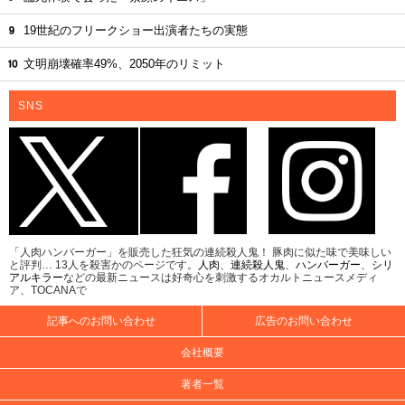
19世紀のフリークショー出演者たちの実態
文明崩壊確率49%、2050年のリミット
SNS
「人肉ハンバーガー」を販売した狂気の連続殺人鬼！ 豚肉に似た味で美味しい
と評判… 13人を殺害かのページです。
人肉
、
連続殺人鬼
、
ハンバーガー
、
シリ
アルキラー
などの最新ニュースは好奇心を刺激するオカルトニュースメディ
ア、TOCANAで
記事へのお問い合わせ
広告のお問い合わせ
会社概要
著者一覧