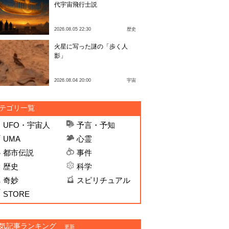
代宇宙飛行士説
2026.08.05 22:30
歴史
火星に写った謎の「歩く人
影」
2026.08.04 20:00
宇宙
テゴリ一覧
UFO・宇宙人
予言・予知
UMA
心霊
都市伝説
事件
歴史
科学
奇妙
スピリチュアル
STORE
気記事ランキング
更新