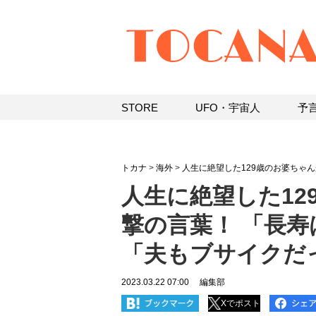
STORE
UFO・宇宙人
予
トカナ
>
海外
>
人生に絶望した129歳のお婆ちゃ
人生に絶望した12
撃の言葉！ 「長
「夫もブサイクだ
2023.03.22 07:00
編集部
Xでポスト