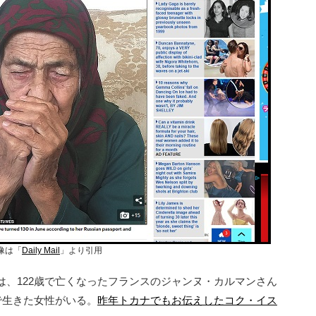
像は「
Daily Mail
」より引用
、122歳で亡くなったフランスのジャンヌ・カルマンさん
で生きた女性がいる。
昨年トカナでもお伝えしたコク・イス