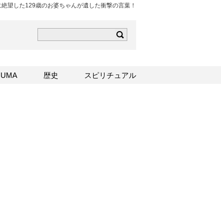
に絶望した129歳のお婆ちゃんが遺した衝撃の言葉！
ら
mはこちら
Sはこちら
UMA
歴史
スピリチュアル