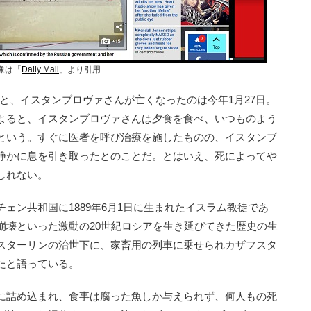
像は「
Daily Mail
」より引用
によると、イスタンブロヴァさんが亡くなったのは今年1月27日。
よると、イスタンブロヴァさんは夕食を食べ、いつものよう
という。すぐに医者を呼び治療を施したものの、イスタンブ
静かに息を引き取ったとのことだ。とはいえ、死によってや
しれない。
ン共和国に1889年6月1日に生まれたイスラム教徒であ
崩壊といった激動の20世紀ロシアを生き延びてきた歴史の生
スターリンの治世下に、家畜用の列車に乗せられカザフスタ
たと語っている。
に詰め込まれ、食事は腐った魚しか与えられず、何人もの死