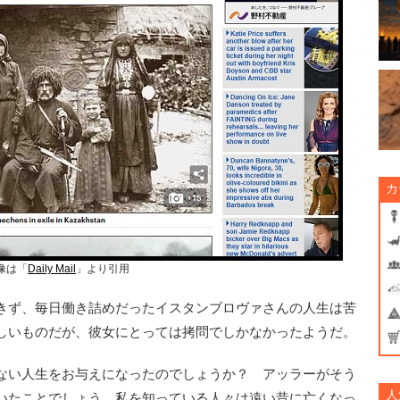
カ
像は「
Daily Mail
」より引用
きず、毎日働き詰めだったイスタンブロヴァさんの人生は苦
しいものだが、彼女にとっては拷問でしかなかったようだ。
ない人生をお与えになったのでしょうか？ アッラーがそう
人
いたことでしょう。私を知っている人々は遠い昔に亡くなっ