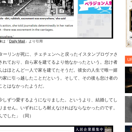
像は「
Daily Mail
」より引用
ターリンが死に、チェチェンへと戻ったイスタンブロヴァさ
U
されており、自ら家を建てるより他なかったという。怠け者
んはほとんど一人で家を建てたそうだ。彼女の人生で唯一嬉
の家に引っ越したことだという。そして、その後も怠け者の
ことはなかったようだ。
少しずつ愛するようになりました。というより、結婚してし
りません。いずれにしろ耐えなければならなかったのです。
んでした」（同）