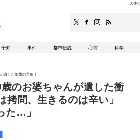
人生
TOCANA
TOCANAのFacebookはこち
TOCANAのinstagra
TOCANAのRS
言予知
事件
都市伝説
心霊
科学
んが遺した衝撃の言葉！
9歳のお婆ちゃんが遺した衝
寿は拷問、生きるのは辛い」
った…」