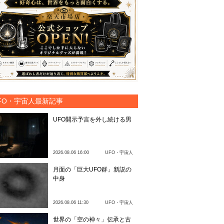
FO・宇宙人最新記事
UFO開示予言を外し続ける男
2026.08.06 16:00
UFO・宇宙人
月面の「巨大UFO群」新説の
中身
2026.08.06 11:30
UFO・宇宙人
世界の「空の神々」伝承と古