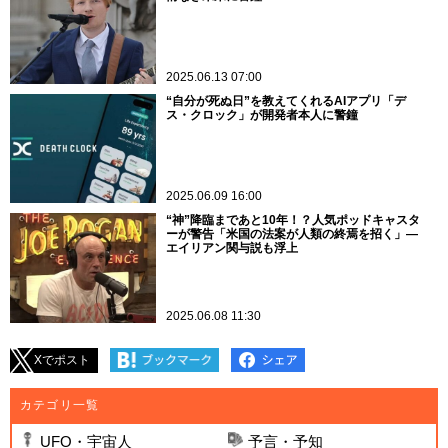
2025.06.13 07:00
“自分が死ぬ日”を教えてくれるAIアプリ「デ
ス・クロック」が開発者本人に警鐘
2025.06.09 16:00
“神”降臨まであと10年！？人気ポッドキャスタ
ーが警告「米国の法案が人類の終焉を招く」―
エイリアン関与説も浮上
2025.06.08 11:30
Xでポスト
カテゴリ一覧
UFO・宇宙人
予言・予知