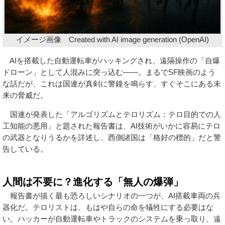
イメージ画像 Created with AI image generation (OpenAI)
AIを搭載した自動運転車がハッキングされ、遠隔操作の「自爆
ドローン」として人混みに突っ込む――。まるでSF映画のよう
な話だが、これは国連が真剣に警鐘を鳴らす、すぐそこにある未
来の脅威だ。
国連が発表した「アルゴリズムとテロリズム：テロ目的での人
工知能の悪用」と題された報告書は、AI技術がいかに容易にテロ
の武器となりうるかを詳述し、西側諸国は「格好の標的」だと警
告している。
人間は不要に？進化する「無人の爆弾」
報告書が描く最も恐ろしいシナリオの一つが、AI搭載車両の兵
器化だ。テロリストは、もはや自らの命を犠牲にする必要はな
い。ハッカーが自動運転車やトラックのシステムを乗っ取り、遠