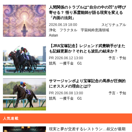
人間関係のトラブルは“自分の中の凹”が呼び
寄せる？ 悟り系霊能師が語る現実を変える
「内面の法則」
2026.06.19 18:00
スピリチュアル
浄化
フラクタル
宇宙純粋意識領域
Aslan
【JRA宝塚記念】レジェンド武豊騎手がまた
も記録更新か？それとも波乱の結末か？
PR
2026.06.12 13:00
予言・予知
競馬
一攫千金
G1
サマージャンボより宝塚記念の馬券が圧倒的
にオススメの理由とは!?
PR
2026.06.08 13:00
予言・予知
競馬
一攫千金
G1
人気連載
現実と夢が交差するレストラン…叔父が最期