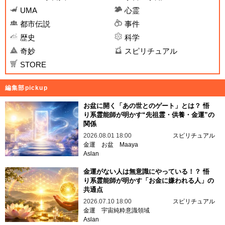
UMA
心霊
都市伝説
事件
歴史
科学
奇妙
スピリチュアル
STORE
編集部pickup
お盆に開く「あの世とのゲート」とは？ 悟
り系霊能師が明かす“先祖霊・供養・金運”の
関係
2026.08.01 18:00
スピリチュアル
金運
お盆
Maaya
Aslan
金運がない人は無意識にやっている！？ 悟
り系霊能師が明かす「お金に嫌われる人」の
共通点
2026.07.10 18:00
スピリチュアル
金運
宇宙純粋意識領域
Aslan