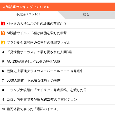
人気記事ランキング
17:35更新
不思議ベスト10！
総合
バッタの大群はこの世の終末の前兆か!?
AI設計ウイルス16種が細胞を殺した衝撃
ブラジル金属球体UFO事件の機密ファイル
「見世物サーカス」で最も愛された人間5選
AC-130が遭遇した"25個の球体"の謎
観測史上最強クラスのスーパーエルニーニョ発達中
5000人調査「不思議な体験」の実態
トランプ大統領に「エイリアン発表原稿」を渡した男
コロナ的中霊能者が語る2026年の予言ビジョン
臨死体験で会った「素顔のイエス」