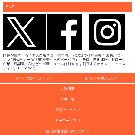
SNS
国連が警告する「無人自爆テロ」の恐怖… 顔認識で標的を襲う“殺戮ドロー
ン”と“自爆AIカー”が都市を襲う日のページです。
テロ
、
自動運転
、
ドローン
、
自爆
、
顔認識
、
AI
などの最新ニュースは好奇心を刺激するオカルトニュースメ
ディア、TOCANAで
記事へのお問い合わせ
広告のお問い合わせ
会社概要
著者一覧
月別アーカイブ
キーワード索引
個人情報保護方針について