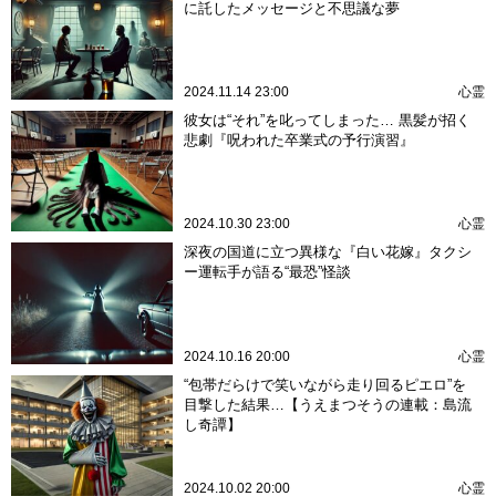
に託したメッセージと不思議な夢
2024.11.14 23:00
心霊
彼女は“それ”を叱ってしまった… 黒髪が招く
悲劇『呪われた卒業式の予行演習』
2024.10.30 23:00
心霊
深夜の国道に立つ異様な『白い花嫁』タクシ
ー運転手が語る“最恐”怪談
2024.10.16 20:00
心霊
“包帯だらけで笑いながら走り回るピエロ”を
目撃した結果…【うえまつそうの連載：島流
し奇譚】
2024.10.02 20:00
心霊