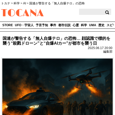
トカナ
>
科学
>
AI
>
国連が警告する「無人自爆テロ」の恐怖
TOCANA
STORE
UFO・宇宙人
予言予知
事件
都市伝説
心霊
科学
UMA
歴史
スピ
国連が警告する「無人自爆テロ」の恐怖… 顔認識で標的を
襲う“殺戮ドローン”と“自爆AIカー”が都市を襲う日
2025.06.17 20:00
編集部