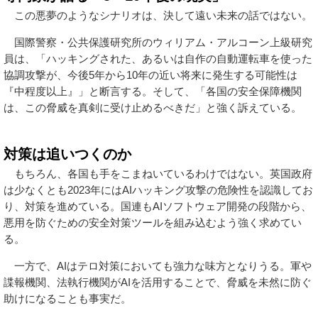
この悪夢のようなシナリオは、決して遠い未来の話ではない。
国際警察・公共保護研究所のウィリアム・アルコーン上級研究
員は、「ハッキングされた、あるいは自作の自動運転車を使った
協調攻撃が、今後5年から10年の近い将来に発生する可能性は
『中程度以上』」と断言する。そして、「各国の安全保障機関
は、この脅威を真剣に受け止めるべきだ」と強く訴えている。
対策は追いつくのか
もちろん、各国も手をこまねいているわけではない。英国政府
は少なくとも2023年にはAIハッキング攻撃の危険性を認識してお
り、対策を進めている。国連もAIソフトウェア開発の段階から、
悪用を防ぐための安全対策ツールを組み込むよう強く求めてい
る。
一方で、AIはテロ対策においても強力な味方となりうる。軍や
諜報機関、法執行機関がAIを活用することで、脅威を未然に防ぐ
助けになることも事実だ。