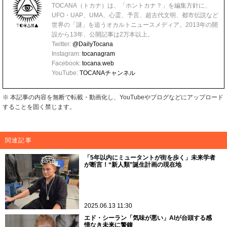
TOCANA（トカナ）は、「ホントカナ？」を編集方針に、
UFO・UAP、UMA、心霊、予言、超古代文明、都市伝説など
世界の「謎」を追うオカルトニュースメディア。2013年の開
設から13年、公開記事は2万本以上。
Twitter:
@DailyTocana
Instagram:
tocanagram
Facebook:
tocana.web
YouTube:
TOCANAチャンネル
※ 本記事の内容を無断で転載・動画化し、YouTubeやブログなどにアップロード
することを固く禁じます。
関連記事
「5年以内にミュータントが街を歩く」未来学者
が断言！“新人類”誕生計画の現在地
2025.06.13 11:30
エド・シーラン「気味が悪い」AIが台頭する感
情なき未来に警鐘