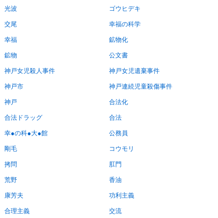
光波
ゴウヒデキ
交尾
幸福の科学
幸福
鉱物化
鉱物
公文書
神戸女児殺人事件
神戸女児遺棄事件
神戸市
神戸連続児童殺傷事件
神戸
合法化
合法ドラッグ
合法
幸●の科●大●館
公務員
剛毛
コウモリ
拷問
肛門
荒野
香油
康芳夫
功利主義
合理主義
交流