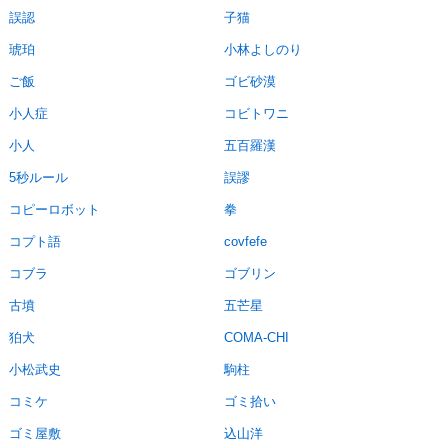
誤認
子猫
琥珀
小林よしのり
ご飯
ゴビ砂漠
小人症
コビトワニ
小人
五百羅漢
5秒ルール
誤謬
コピーロボット
拳
コプト語
covfefe
コブラ
ゴブリン
古墳
五芒星
狛犬
COMA-CHI
小松武史
駒柱
コミケ
ゴミ拾い
ゴミ屋敷
込山洋