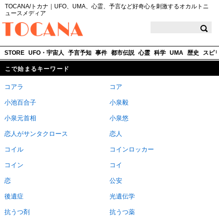
TOCANA/トカナ｜UFO、UMA、心霊、予言など好奇心を刺激するオカルトニ
ュースメディア
TOCANA
STORE
UFO・宇宙人
予言予知
事件
都市伝説
心霊
科学
UMA
歴史
スピ
こで始まるキーワード
コアラ
コア
小池百合子
小泉毅
小泉元首相
小泉悠
恋人がサンタクロース
恋人
コイル
コインロッカー
コイン
コイ
恋
公安
後遺症
光遺伝学
抗うつ剤
抗うつ薬