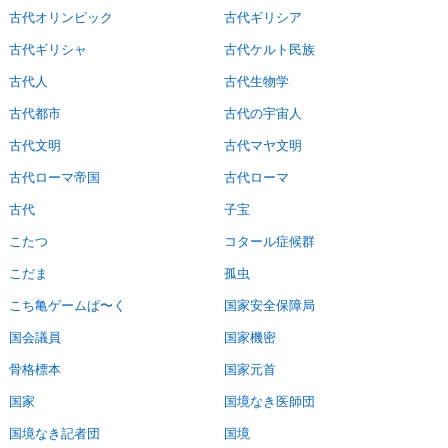
古代オリンピック
古代ギリシア
古代ギリシャ
古代ケルト民族
古代人
古代生物学
古代都市
古代の宇宙人
古代文明
古代マヤ文明
古代ローマ帝国
古代ローマ
古代
子宝
こたつ
コタール症候群
こだま
孤虫
こち亀ゲームぱ〜く
国家安全保障局
国会議員
国家機密
骨格標本
国家元首
国家
国境なき医師団
国境なき記者団
国境