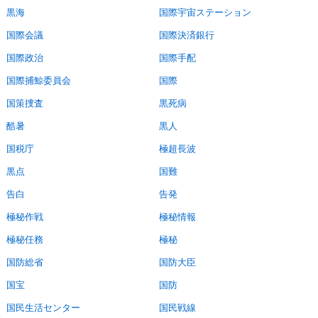
黒海
国際宇宙ステーション
国際会議
国際決済銀行
国際政治
国際手配
国際捕鯨委員会
国際
国策捜査
黒死病
酷暑
黒人
国税庁
極超長波
黒点
国難
告白
告発
極秘作戦
極秘情報
極秘任務
極秘
国防総省
国防大臣
国宝
国防
国民生活センター
国民戦線