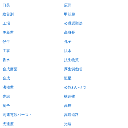
口臭
広州
絞首刑
甲状腺
工場
公職選挙法
更新世
高身長
仔牛
孔子
工事
洪水
香水
抗生物質
合成麻薬
厚生労働省
合成
恒星
洪積世
公然わいせつ
光線
構造物
抗争
高層
高速電波バースト
高速道路
光速度
光速