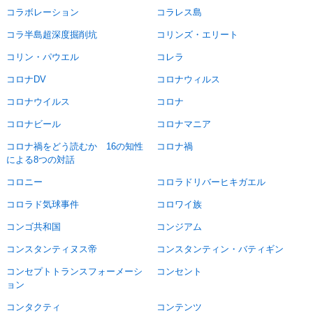
コラボレーション
コラレス島
コラ半島超深度掘削坑
コリンズ・エリート
コリン・パウエル
コレラ
コロナDV
コロナウィルス
コロナウイルス
コロナ
コロナビール
コロナマニア
コロナ禍をどう読むか 16の知性
コロナ禍
による8つの対話
コロニー
コロラドリバーヒキガエル
コロラド気球事件
コロワイ族
コンゴ共和国
コンジアム
コンスタンティヌス帝
コンスタンティン・バティギン
コンセプトトランスフォーメーシ
コンセント
ョン
コンタクティ
コンテンツ