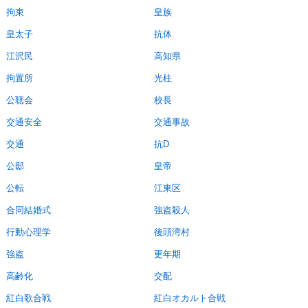
拘束
皇族
皇太子
抗体
江沢民
高知県
拘置所
光柱
公聴会
校長
交通安全
交通事故
交通
抗D
公邸
皇帝
公転
江東区
合同結婚式
強盗殺人
行動心理学
後頭湾村
強盗
更年期
高齢化
交配
紅白歌合戦
紅白オカルト合戦