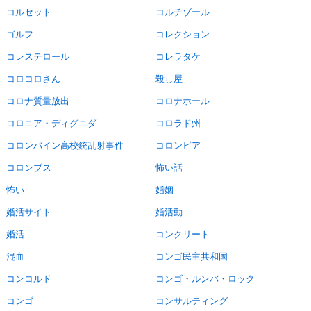
コルセット
コルチゾール
ゴルフ
コレクション
コレステロール
コレラタケ
コロコロさん
殺し屋
コロナ質量放出
コロナホール
コロニア・ディグニダ
コロラド州
コロンバイン高校銃乱射事件
コロンビア
コロンブス
怖い話
怖い
婚姻
婚活サイト
婚活動
婚活
コンクリート
混血
コンゴ民主共和国
コンコルド
コンゴ・ルンバ・ロック
コンゴ
コンサルティング