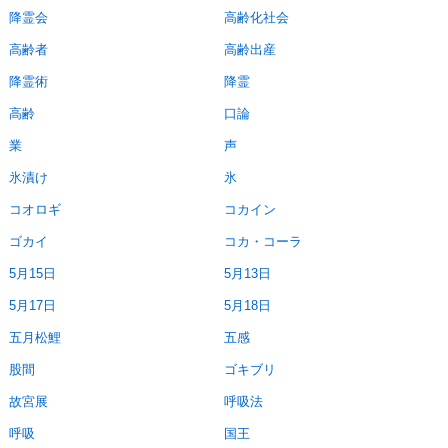
降霊会
高齢化社会
高齢者
高齢出産
降霊術
降霊
高齢
口論
業
声
氷漬け
氷
コオロギ
コカイン
ゴカイ
コカ・コーラ
5月15日
5月13日
5月17日
5月18日
五月松鯉
五感
股間
ゴキブリ
故宮展
呼吸法
呼吸
国王