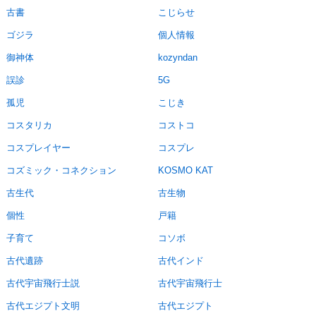
古書
こじらせ
ゴジラ
個人情報
御神体
kozyndan
誤診
5G
孤児
こじき
コスタリカ
コストコ
コスプレイヤー
コスプレ
コズミック・コネクション
KOSMO KAT
古生代
古生物
個性
戸籍
子育て
コソボ
古代遺跡
古代インド
古代宇宙飛行士説
古代宇宙飛行士
古代エジプト文明
古代エジプト