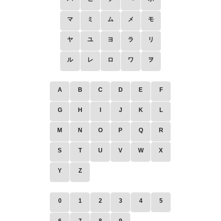
マ
ミ
ム
メ
モ
ヤ
ユ
ヨ
ラ
リ
ル
レ
ロ
ワ
ヲ
A
B
C
D
E
F
G
H
I
J
K
L
M
N
O
P
Q
R
S
T
U
V
W
X
Y
Z
0
1
2
3
4
5