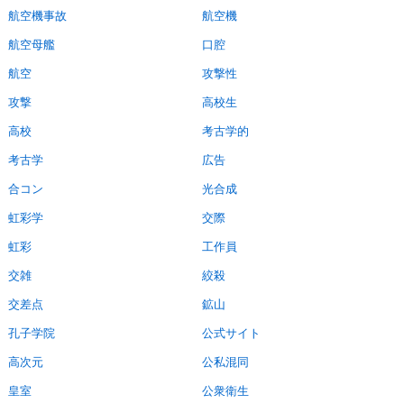
航空機事故
航空機
航空母艦
口腔
航空
攻撃性
攻撃
高校生
高校
考古学的
考古学
広告
合コン
光合成
虹彩学
交際
虹彩
工作員
交雑
絞殺
交差点
鉱山
孔子学院
公式サイト
高次元
公私混同
皇室
公衆衛生