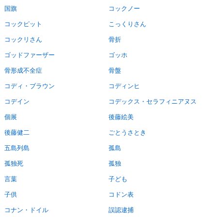
国旗
コックノー
コックピット
こっくりさん
コックリさん
骨折
ゴッドファーザー
ゴッホ
骨形成不全症
骨盤
コディ・ブラウン
コディンヒ
コデイン
コデックス・セラフィニアヌス
個展
後藤絵美
後藤健二
ごとうさとき
五島列島
孤島
孤独死
孤独
言葉
子ども
子供
コドン表
コナン・ドイル
誤認逮捕