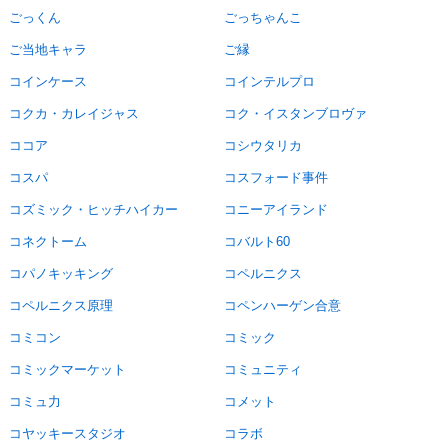
ごっくん
ごっちゃんこ
ご当地キャラ
ご縁
コインケース
コインテルプロ
コクカ・カレイジャス
コク・イスタンブロヴァ
ココア
コシウタリカ
コスパ
コスフォード事件
コズミック・ヒッチハイカー
コニーアイランド
コネクトーム
コバルト60
コパノキッキング
コペルニクス
コペルニクス原理
コペンハーゲン合意
コミコン
コミック
コミックマーケット
コミュニティ
コミュ力
コメット
コヤッキースタジオ
コラボ