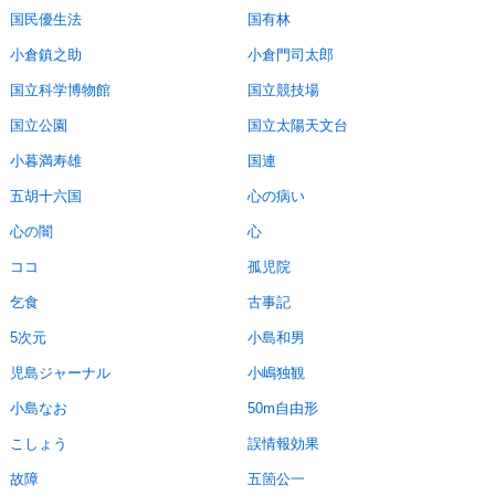
国民優生法
国有林
小倉鎮之助
小倉門司太郎
国立科学博物館
国立競技場
国立公園
国立太陽天文台
小暮満寿雄
国連
五胡十六国
心の病い
心の闇
心
ココ
孤児院
乞食
古事記
5次元
小島和男
児島ジャーナル
小嶋独観
小島なお
50m自由形
こしょう
誤情報効果
故障
五箇公一