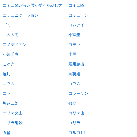
コミュ障だった僕が学んだ話し方
コミュ障
コミュニケーション
コミューン
ゴミ
コムアイ
ゴム人間
小室圭
コメディアン
ゴモラ
小籔千豊
小屋
こゆき
雇用創出
雇用
高英姫
コラム
ゴラム
コラ
コラーゲン
堀越二郎
孤立
コリマ火山
コリマ山
ゴリラ射殺
ゴリラ
五輪
ゴルゴ13