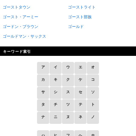
ゴーストタウン
ゴーストライト
ゴースト・アーミー
ゴースト部族
ゴードン・ブラウン
ゴールド
ゴールドマン・サックス
キーワード索引
ア
イ
ウ
エ
オ
カ
キ
ク
ケ
コ
サ
シ
ス
セ
ソ
タ
チ
ツ
テ
ト
ナ
ニ
ヌ
ネ
ノ
ハ
ヒ
フ
ヘ
ホ