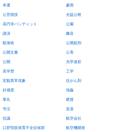
幸運
豪雨
公営競技
光益公映
高円寺パンディット
公園
講演
轟音
航海術
公開処刑
公開文書
公害
公開
光学迷彩
高学歴
工学
宏観異常現象
抗がん剤
好感度
強姦
睾丸
硬貨
号泣
皇居
抗議
航空会社
口腔顎肢発育不全症候群
航空機開発