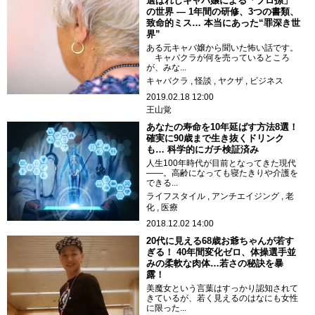
選ばれしキャバ嬢による「プロ孫」
の世界 ― 1年間の研修、3つの書類、
致命的ミス… 本当にあった“罪深き世
界”
ある元キャバ嬢から聞いた怖い話です。
キャバクラが何を売っているところ
が、みな...
キャバクラ
怪談
ヤクザ
ビジネス
2019.02.18 12:00
王山覚
あなたの寿命を10年延ばす方法8選！
確実に90歳まで生き抜くドリンク
も… 科学的にガチ検証済み
人生100年時代が目前となってきた現代
――。高齢になっても寝たきりや介護を
できる...
ライフスタイル
アンチエイジング
老
化
医療
2018.12.02 14:00
20代に見える68歳お爺ちゃんが若す
ぎる！ 40年間変化ゼロ、体操選手並
みの柔軟な肉体…若さの秘訣を暴
露！
美魔女という言葉はすっかり認知されて
きているが、若く見えるのはなにも女性
に限った...