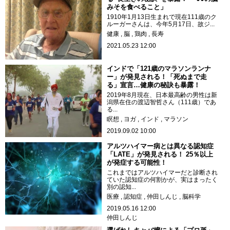
みそを食べること」
1910年1月13日生まれで現在111歳のク
ルーガーさんは、今年5月17日、故ジ...
健康
脳
鶏肉
長寿
2021.05.23 12:00
インドで「121歳のマラソンランナ
ー」が発見される！「死ぬまで走
る」宣言…健康の秘訣も暴露！
2019年8月現在、日本最高齢の男性は新
潟県在住の渡辺智哲さん（111歳）であ
る...
瞑想
ヨガ
インド
マラソン
2019.09.02 10:00
アルツハイマー病とは異なる認知症
「LATE」が発見される！ 25％以上
が発症する可能性！
これまではアルツハイマーだと診断され
ていた認知症の何割かが、実はまったく
別の認知...
医療
認知症
仲田しんじ
脳科学
2019.05.16 12:00
仲田しんじ