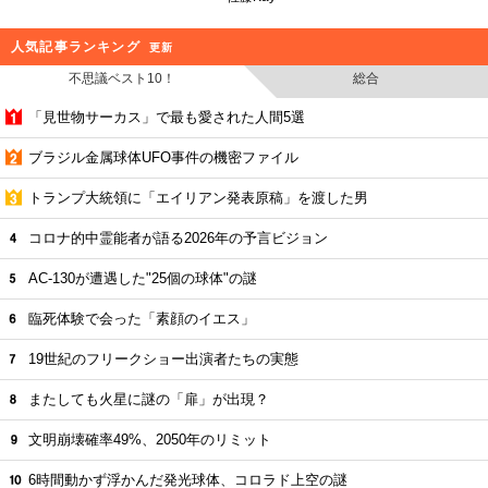
人気記事ランキング
更新
不思議ベスト10！
総合
「見世物サーカス」で最も愛された人間5選
ブラジル金属球体UFO事件の機密ファイル
トランプ大統領に「エイリアン発表原稿」を渡した男
コロナ的中霊能者が語る2026年の予言ビジョン
AC-130が遭遇した"25個の球体"の謎
臨死体験で会った「素顔のイエス」
19世紀のフリークショー出演者たちの実態
またしても火星に謎の「扉」が出現？
文明崩壊確率49%、2050年のリミット
6時間動かず浮かんだ発光球体、コロラド上空の謎