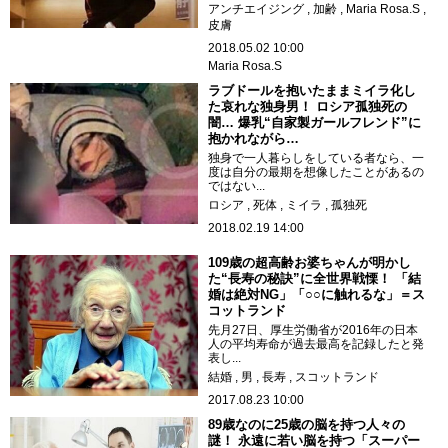
アンチエイジング
加齢
Maria Rosa.S
皮膚
2018.05.02 10:00
Maria Rosa.S
ラブドールを抱いたままミイラ化し
た哀れな独身男！ ロシア孤独死の
闇… 爆乳“自家製ガールフレンド”に
抱かれながら…
独身で一人暮らしをしている者なら、一
度は自分の最期を想像したことがあるの
ではない...
ロシア
死体
ミイラ
孤独死
2018.02.19 14:00
109歳の超高齢お婆ちゃんが明かし
た“長寿の秘訣”に全世界戦慄！ 「結
婚は絶対NG」「○○に触れるな」＝ス
コットランド
先月27日、厚生労働省が2016年の日本
人の平均寿命が過去最高を記録したと発
表し...
結婚
男
長寿
スコットランド
2017.08.23 10:00
89歳なのに25歳の脳を持つ人々の
謎！ 永遠に若い脳を持つ「スーパー