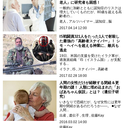
老人」に研究者も困惑！
一般的に加齢とともに認知症のリスクは
増大していくものだが、80歳を超える高
齢者の...
老人
アルツハイマー
認知症
脳
2017.04.14 12:00
IS戦闘員321人をたった1人で射殺し
た最強の「高齢者スナイパー」！ シ
モ・ヘイヘを超える神業に、敵兵も
逃走
19日、米国の支援を受けたイラク軍が、
過激派組織「IS（イスラム国）」が支配
する...
イラク
IS
スナイパー
高齢者
2017.02.28 18:00
人間の女性だけが経験する閉経＆更
年期の謎！ 人類に埋め込まれた「お
ばあちゃん仮説」とは？（遺伝子研
究）
いきなりで恐縮だが、なぜ女性には更年
期や閉経があるのだろうか――。 ■なぜ
人間...
出産
遺伝子
生理
佐藤Kay
2016.03.02 14:00
佐藤Kay