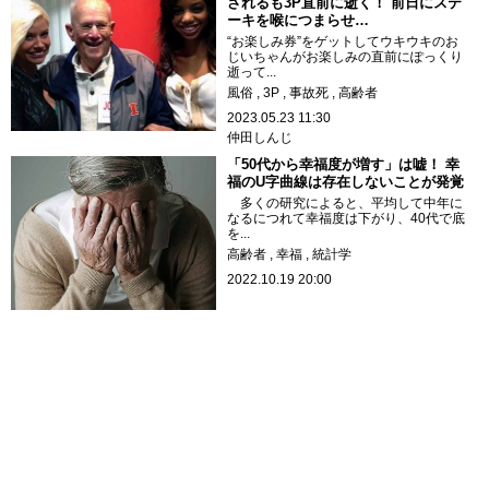
されるも3P直前に逝く！ 前日にステ
ーキを喉につまらせ…
“お楽しみ券”をゲットしてウキウキのお
じいちゃんがお楽しみの直前にぽっくり
逝って...
風俗
3P
事故死
高齢者
2023.05.23 11:30
仲田しんじ
「50代から幸福度が増す」は嘘！ 幸
福のU字曲線は存在しないことが発覚
多くの研究によると、平均して中年に
なるにつれて幸福度は下がり、40代で底
を...
高齢者
幸福
統計学
2022.10.19 20:00