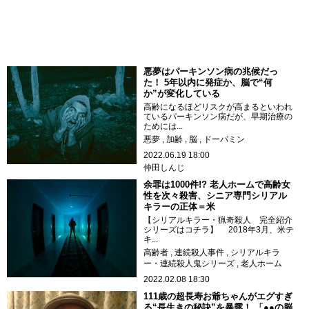
悪夢はパーキンソン病の兆候だっ
た！ 5年以内に発症か、脳で“何
か”が変化している
高齢になるほどリスクが高まるといわれ
ているパーキンソン病だが、早期治療の
ためには...
悪夢
加齢
脳
ドーパミン
2022.06.19 18:00
仲田しんじ
余罪は1000件!? 老人ホームで高齢女
性を次々殺害、シニア専門シリアル
キラーの正体＝米
【シリアルキラー・猟奇殺人 完全紹介
シリーズはコチラ】 2018年3月、米テ
キ...
高齢者
連続殺人事件
シリアルキラ
ー・連続殺人鬼シリーズ
老人ホーム
2022.02.08 18:30
111歳の超長寿お爺ちゃんがエグすぎ
る“長生きの秘訣”を暴露！ 「●●の脳