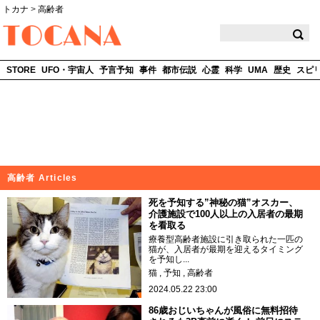
トカナ
>
高齢者
TOCANA
STORE
UFO・宇宙人
予言予知
事件
都市伝説
心霊
科学
UMA
歴史
スピ
高齢者 Articles
死を予知する”神秘の猫”オスカー、
介護施設で100人以上の入居者の最期
を看取る
療養型高齢者施設に引き取られた一匹の
猫が、入居者が最期を迎えるタイミング
を予知し...
猫
予知
高齢者
2024.05.22 23:00
86歳おじいちゃんが風俗に無料招待