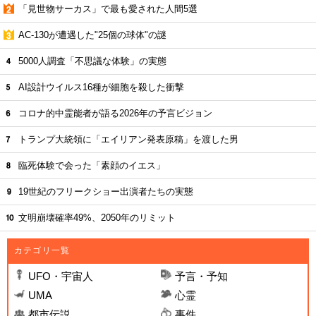
「見世物サーカス」で最も愛された人間5選
AC-130が遭遇した"25個の球体"の謎
5000人調査「不思議な体験」の実態
AI設計ウイルス16種が細胞を殺した衝撃
コロナ的中霊能者が語る2026年の予言ビジョン
トランプ大統領に「エイリアン発表原稿」を渡した男
臨死体験で会った「素顔のイエス」
19世紀のフリークショー出演者たちの実態
文明崩壊確率49%、2050年のリミット
カテゴリ一覧
UFO・宇宙人
予言・予知
UMA
心霊
都市伝説
事件