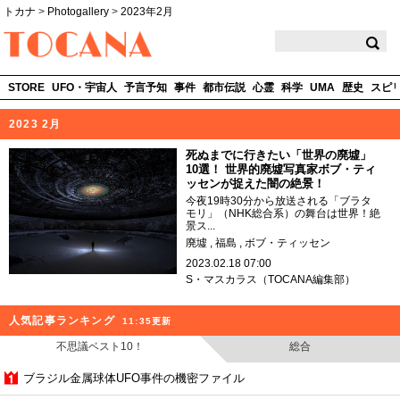
トカナ
>
Photogallery
>
2023年2月
TOCANA
STORE
UFO・宇宙人
予言予知
事件
都市伝説
心霊
科学
UMA
歴史
スピ
2023 2月
死ぬまでに行きたい「世界の廃墟」
10選！ 世界的廃墟写真家ボブ・ティ
ッセンが捉えた闇の絶景！
今夜19時30分から放送される「ブラタ
モリ」（NHK総合系）の舞台は世界！絶
景ス...
廃墟
福島
ボブ・ティッセン
2023.02.18 07:00
S・マスカラス（TOCANA編集部）
人気記事ランキング
11:35更新
不思議ベスト10！
総合
ブラジル金属球体UFO事件の機密ファイル