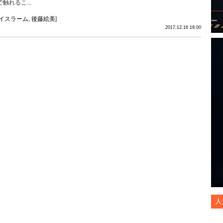
で触れるこ...
イスラーム
,
後藤絵美
]
2017.12.16 18:00
人