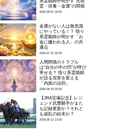
系霊能師が明かす“先祖
霊・供養・金運”の関係
2026.08.01 18:00
金運がない人は無意識
にやっている！？ 悟り
系霊能師が明かす「お
金に嫌われる人」の共
通点
2026.07.10 18:00
人間関係のトラブル
は“自分の中の凹”が呼び
寄せる？ 悟り系霊能師
が語る現実を変える
「内面の法則」
2026.06.19 18:00
【JRA宝塚記念】レジ
ェンド武豊騎手がまた
も記録更新か？それと
も波乱の結末か？
2026.06.12 13:00