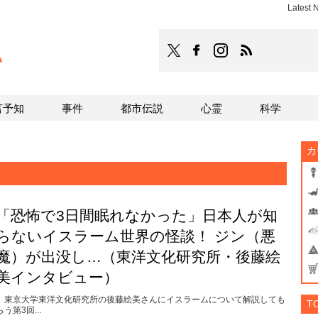
Latest
TOCANA
TOCANAのFacebookはこち
TOCANAのinstagra
TOCANAのRS
言予知
事件
都市伝説
心霊
科学
カ
「恐怖で3日間眠れなかった」日本人が知
らないイスラーム世界の怪談！ ジン（悪
魔）が出没し…（東洋文化研究所・後藤絵
美インタビュー）
東京大学東洋文化研究所の後藤絵美さんにイスラームについて解説しても
T
らう第3回...