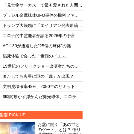
・
・
「見世物サーカス」で最も愛された人間5選
・
・
ブラジル金属球体UFO事件の機密ファイル
・
・
トランプ大統領に「エイリアン発表原稿」を渡した男
・
・
コロナ的中霊能者が語る2026年の予言ビジョン
・
・
AC-130が遭遇した"25個の球体"の謎
AC-130が遭遇した"
・
・
臨死体験で会った「素顔のイエス」
臨死体験で会った「
・
・
19世紀のフリークショー出演者たちの実態
・
・
またしても火星に謎の「扉」が出現？
またしても火星に謎
・
・
文明崩壊確率49%、2050年のリミット
文明崩壊確率49%、2
・
・
6時間動かず浮かんだ発光球体、コロラド上空の謎
集部 PICK UP
お盆に開く「あの世と
のゲート」とは？ 悟り