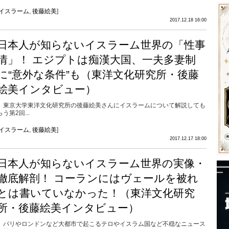
イスラーム
,
後藤絵美
]
2017.12.18 16:00
日本人が知らないイスラーム世界の「性事
情」！ エジプトは痴漢大国、一夫多妻制
に“意外な条件”も（東洋文化研究所・後藤
絵美インタビュー）
東京大学東洋文化研究所の後藤絵美さんにイスラームについて解説しても
らう第2回...
イスラーム
,
後藤絵美
]
2017.12.17 18:00
日本人が知らないイスラーム世界の実像・
徹底解剖！ コーランにはヴェールを被れ
とは書いていなかった！（東洋文化研究
所・後藤絵美インタビュー）
パリやロンドンなど大都市で起こるテロやイスラム国など不穏なニュース