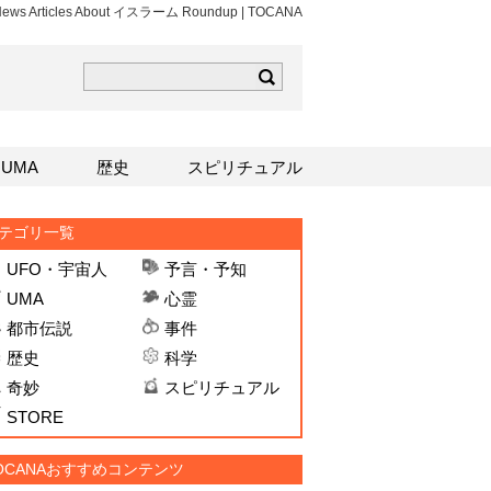
 News Articles About イスラーム Roundup | TOCANA
ら
mはこちら
Sはこちら
UMA
歴史
スピリチュアル
テゴリ一覧
UFO・宇宙人
予言・予知
UMA
心霊
都市伝説
事件
歴史
科学
奇妙
スピリチュアル
STORE
OCANAおすすめコンテンツ