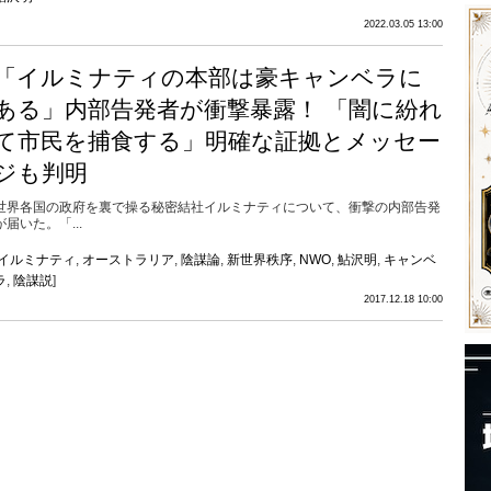
2022.03.05 13:00
「イルミナティの本部は豪キャンベラに
ある」内部告発者が衝撃暴露！ 「闇に紛れ
て市民を捕食する」明確な証拠とメッセー
ジも判明
世界各国の政府を裏で操る秘密結社イルミナティについて、衝撃の内部告発
が届いた。「...
イルミナティ
,
オーストラリア
,
陰謀論
,
新世界秩序
,
NWO
,
鮎沢明
,
キャンベ
ラ
,
陰謀説
]
2017.12.18 10:00