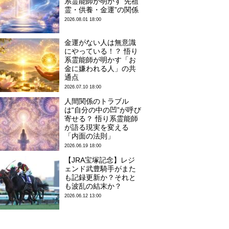
系霊能師が明かす“先祖
霊・供養・金運”の関係
2026.08.01 18:00
金運がない人は無意識
にやっている！？ 悟り
系霊能師が明かす「お
金に嫌われる人」の共
通点
2026.07.10 18:00
人間関係のトラブル
は“自分の中の凹”が呼び
寄せる？ 悟り系霊能師
が語る現実を変える
「内面の法則」
2026.06.19 18:00
【JRA宝塚記念】レジ
ェンド武豊騎手がまた
も記録更新か？それと
も波乱の結末か？
2026.06.12 13:00