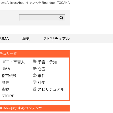
 News Articles About キャンベラ Roundup | TOCANA
ら
mはこちら
Sはこちら
UMA
歴史
スピリチュアル
テゴリ一覧
UFO・宇宙人
予言・予知
UMA
心霊
都市伝説
事件
歴史
科学
奇妙
スピリチュアル
STORE
OCANAおすすめコンテンツ