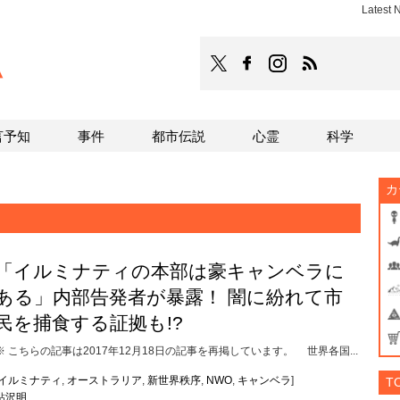
Latest
TOCANA
TOCANAのFacebookはこち
TOCANAのinstagra
TOCANAのRS
言予知
事件
都市伝説
心霊
科学
カ
「イルミナティの本部は豪キャンベラに
ある」内部告発者が暴露！ 闇に紛れて市
民を捕食する証拠も!?
※ こちらの記事は2017年12月18日の記事を再掲しています。 世界各国...
イルミナティ
,
オーストラリア
,
新世界秩序
,
NWO
,
キャンベラ
]
T
鮎沢明