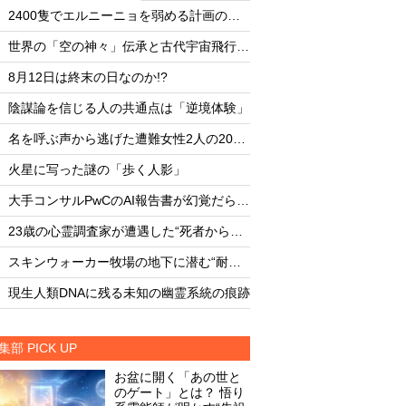
・
・
2400隻でエルニーニョを弱める計画の副作用
・
・
世界の「空の神々」伝承と古代宇宙飛行士説
・
・
8月12日は終末の日なのか!?
8月12日は終末の日な
・
・
陰謀論を信じる人の共通点は「逆境体験」
陰謀論を信じる人の
・
・
名を呼ぶ声から逃げた遭難女性2人の20時間
・
・
火星に写った謎の「歩く人影」
火星に写った謎の「
・
・
大手コンサルPwCのAI報告書が幻覚だらけだった
・
・
23歳の心霊調査家が遭遇した“死者からの合図”
・
・
スキンウォーカー牧場の地下に潜む“耐熱タイル似のセラミック片と未知の元素”
・
・
現生人類DNAに残る未知の幽霊系統の痕跡
現生人類DNAに残る
集部 PICK UP
お盆に開く「あの世と
のゲート」とは？ 悟り